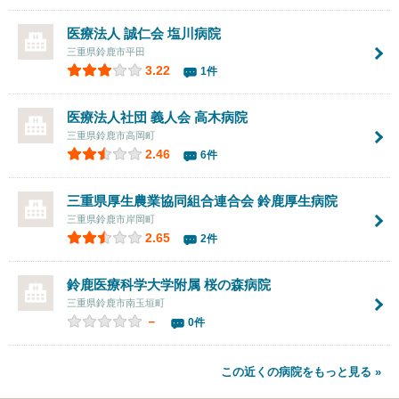
医療法人 誠仁会
塩川病院
三重県鈴鹿市平田
3.22
1件
医療法人社団 義人会
高木病院
三重県鈴鹿市高岡町
2.46
6件
三重県厚生農業協同組合連合会
鈴鹿厚生病院
三重県鈴鹿市岸岡町
2.65
2件
鈴鹿医療科学大学附属
桜の森病院
三重県鈴鹿市南玉垣町
－
0件
この近くの病院をもっと見る »