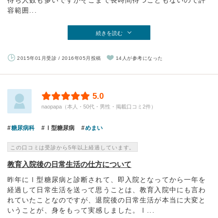
待ち人数も多いですがそこまで長時間待つこともないので許
容範囲...
続きを読む
2015年01月受診 / 2016年05月投稿
14人が参考になった
5.0
naopapa（本人・50代・男性・掲載口コミ2件）
糖尿病科
Ⅰ型糖尿病
めまい
この口コミは受診から5年以上経過しています。
教育入院後の日常生活の仕方について
昨年にⅠ型糖尿病と診断されて、即入院となってから一年を
経過して日常生活を送って思うことは、教育入院中にも言わ
れていたことなのですが、退院後の日常生活が本当に大変と
いうことが、身をもって実感しました。Ⅰ...