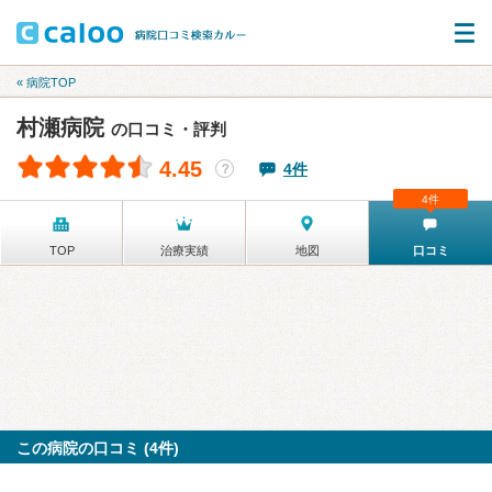
« 病院TOP
村瀬病院
の口コミ・評判
4.45
4件
？
4件
TOP
治療実績
地図
口コミ
この病院の口コミ (4件)