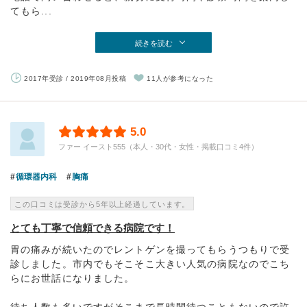
てもら...
続きを読む
2017年受診 / 2019年08月投稿
11人が参考になった
5.0
ファー イースト555（本人・30代・女性・掲載口コミ4件）
循環器内科
胸痛
この口コミは受診から5年以上経過しています。
とても丁寧で信頼できる病院です！
胃の痛みが続いたのでレントゲンを撮ってもらうつもりで受
診しました。市内でもそこそこ大きい人気の病院なのでこち
らにお世話になりました。