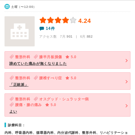
土曜（〜12:00）
4.24
14件
アクセス数 7月:
901
| 6月:
882
整形外科
膝半月板損傷
5.0
諦めていた痛みが無くなりました
整形外科
腰椎すべり症
5.0
「正統派」
整形外科
オスグッド・シュラッター病
腰痛・膝の痛み
5.0
よい
診療科目：
内科、呼吸器内科、循環器内科、内分泌代謝科、整形外科、リハビリテーショ