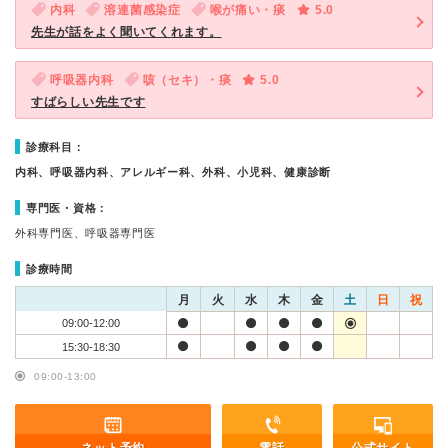
内科
溶連菌感染症
喉が痛い・痰
5.0
先生が話をよく聞いてくれます。
呼吸器内科
咳（セキ）・痰
5.0
すばらしい先生です
診療科目：
内科、呼吸器内科、アレルギー科、外科、小児科、健康診断
専門医・資格：
外科専門医、呼吸器専門医
診療時間
月
火
水
木
金
土
日
祝
09:00-12:00
15:30-18:30
09:00-13:00