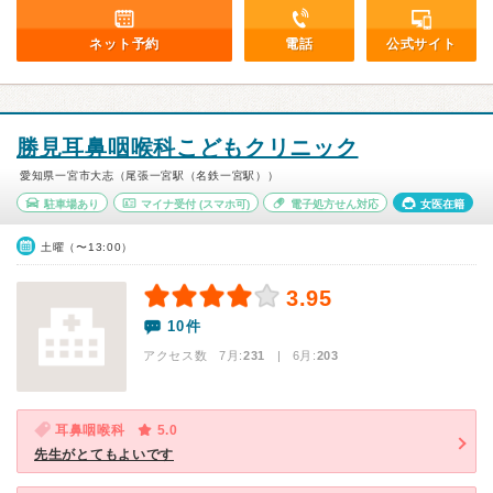
ネット予約
電話
公式サイト
勝見耳鼻咽喉科こどもクリニック
愛知県一宮市大志（尾張一宮駅（名鉄一宮駅））
駐車場あり
マイナ受付
(スマホ可)
電子処方せん対応
女医在籍
土曜（〜13:00）
3.95
10件
アクセス数 7月:
231
| 6月:
203
耳鼻咽喉科
5.0
先生がとてもよいです