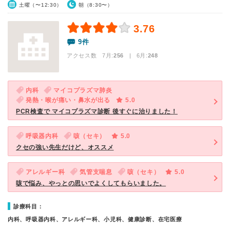
土曜（〜12:30）
朝（8:30〜）
3.76
9件
アクセス数 7月:
256
| 6月:
248
内科
マイコプラズマ肺炎
発熱・喉が痛い・鼻水が出る
5.0
PCR検査で マイコプラズマ診断 後すぐに治りました！
呼吸器内科
咳（セキ）
5.0
クセの強い先生だけど、オススメ
アレルギー科
気管支喘息
咳（セキ）
5.0
咳で悩み、やっとの思いでよくしてもらいました。
診療科目：
内科、呼吸器内科、アレルギー科、小児科、健康診断、在宅医療