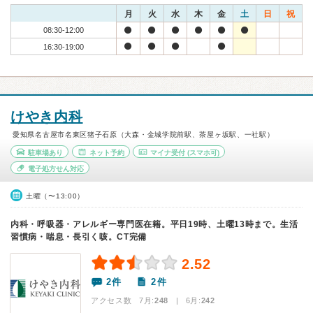
月
火
水
木
金
土
日
祝
08:30-12:00
16:30-19:00
けやき内科
愛知県名古屋市名東区猪子石原（大森・金城学院前駅、茶屋ヶ坂駅、一社駅）
駐車場あり
ネット予約
マイナ受付
(スマホ可)
電子処方せん対応
土曜（〜13:00）
内科・呼吸器・アレルギー専門医在籍。平日19時、土曜13時まで。生活
習慣病・喘息・長引く咳。CT完備
2.52
2件
2件
アクセス数 7月:
248
| 6月:
242