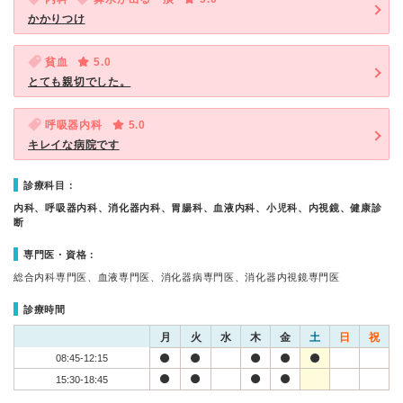
かかりつけ
貧血
5.0
とても親切でした。
呼吸器内科
5.0
キレイな病院です
診療科目：
内科、呼吸器内科、消化器内科、胃腸科、血液内科、小児科、内視鏡、健康診
断
専門医・資格：
総合内科専門医、血液専門医、消化器病専門医、消化器内視鏡専門医
診療時間
月
火
水
木
金
土
日
祝
08:45-12:15
15:30-18:45