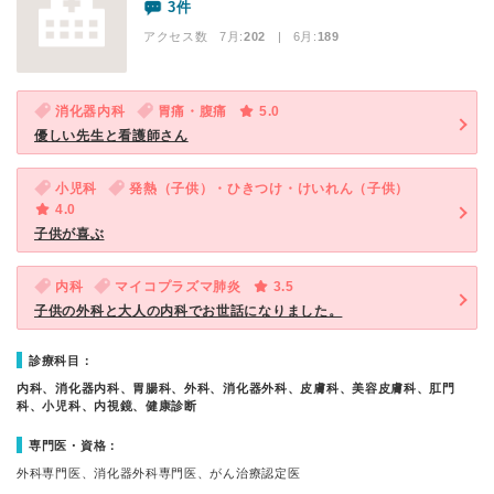
3件
アクセス数 7月:
202
| 6月:
189
消化器内科
胃痛・腹痛
5.0
優しい先生と看護師さん
小児科
発熱（子供）・ひきつけ・けいれん（子供）
4.0
子供が喜ぶ
内科
マイコプラズマ肺炎
3.5
子供の外科と大人の内科でお世話になりました。
診療科目：
内科、消化器内科、胃腸科、外科、消化器外科、皮膚科、美容皮膚科、肛門
科、小児科、内視鏡、健康診断
専門医・資格：
外科専門医、消化器外科専門医、がん治療認定医