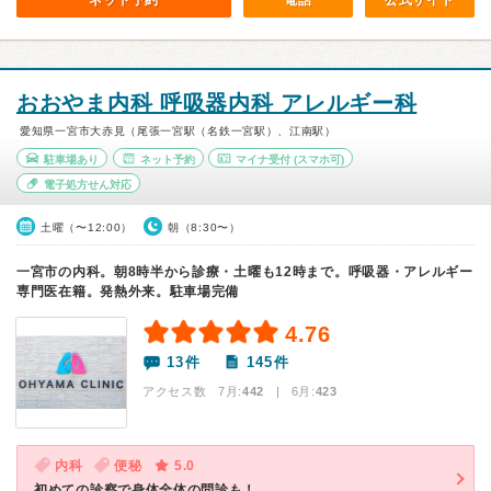
ネット予約
電話
公式サイト
おおやま内科 呼吸器内科 アレルギー科
愛知県一宮市大赤見（尾張一宮駅（名鉄一宮駅）、江南駅）
駐車場あり
ネット予約
マイナ受付
(スマホ可)
電子処方せん対応
土曜（〜12:00）
朝（8:30〜）
一宮市の内科。朝8時半から診療・土曜も12時まで。呼吸器・アレルギー
専門医在籍。発熱外来。駐車場完備
4.76
13件
145件
アクセス数 7月:
442
| 6月:
423
内科
便秘
5.0
初めての診察で身体全体の問診も！