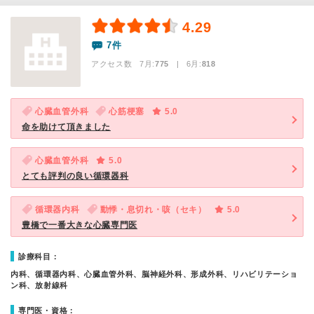
4.29
7件
アクセス数 7月:
775
| 6月:
818
心臓血管外科
心筋梗塞
5.0
命を助けて頂きました
心臓血管外科
5.0
とても評判の良い循環器科
循環器内科
動悸・息切れ・咳（セキ）
5.0
豊橋で一番大きな心臓専門医
診療科目：
内科、循環器内科、心臓血管外科、脳神経外科、形成外科、リハビリテーショ
ン科、放射線科
専門医・資格：