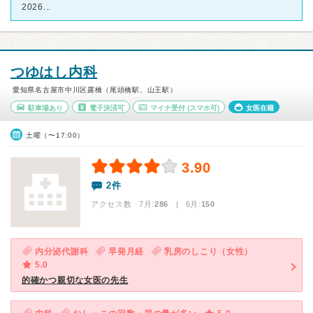
2026...
つゆはし内科
愛知県名古屋市中川区露橋（尾頭橋駅、山王駅）
駐車場あり
電子決済可
マイナ受付
(スマホ可)
女医在籍
土曜（〜17:00）
3.90
2件
アクセス数 7月:
286
| 6月:
150
内分泌代謝科
早発月経
乳房のしこり（女性）
5.0
的確かつ親切な女医の先生