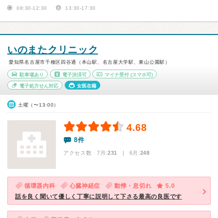
08:30-12:30
13:30-17:30
いのまたクリニック
愛知県名古屋市千種区四谷通（本山駅、名古屋大学駅、東山公園駅）
駐車場あり
電子決済可
マイナ受付
(スマホ可)
電子処方せん対応
女医在籍
土曜（〜13:00）
4.68
8件
アクセス数 7月:
231
| 6月:
248
循環器内科
心臓神経症
動悸・息切れ
5.0
話を良く聞いて優しく丁寧に説明して下さる最高の良医です