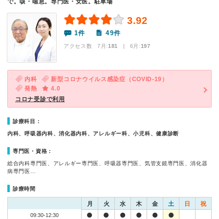
で。咳・喘息。専門医・女医。駐車場
3.92
1件
49件
アクセス数 7月:
181
| 6月:
197
内科
新型コロナウイルス感染症（COVID-19）
発熱
4.0
コロナ受診で利用
診療科目：
内科、呼吸器内科、消化器内科、アレルギー科、小児科、健康診断
専門医・資格：
総合内科専門医、アレルギー専門医、呼吸器専門医、気管支鏡専門医、消化器
病専門医…
診療時間
月
火
水
木
金
土
日
祝
09:30-12:30