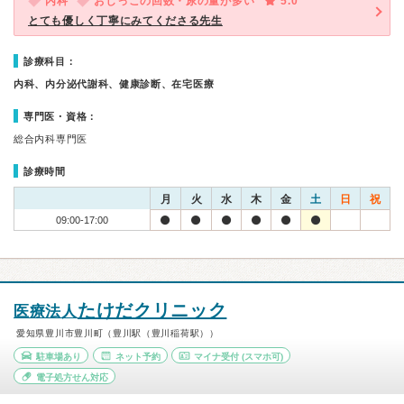
内科
おしっこの回数・尿の量が多い
5.0
とても優しく丁寧にみてくださる先生
診療科目：
内科、内分泌代謝科、健康診断、在宅医療
専門医・資格：
総合内科専門医
診療時間
月
火
水
木
金
土
日
祝
09:00-17:00
たけだクリニック
医療法人
愛知県豊川市豊川町（豊川駅（豊川稲荷駅））
駐車場あり
ネット予約
マイナ受付
(スマホ可)
電子処方せん対応