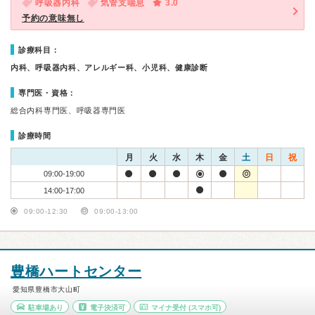
呼吸器内科
気管支喘息
3.0
予約の意味無し
診療科目：
内科、呼吸器内科、アレルギー科、小児科、健康診断
専門医・資格：
総合内科専門医、呼吸器専門医
診療時間
月
火
水
木
金
土
日
祝
09:00-19:00
14:00-17:00
09:00-12:30
09:00-13:00
豊橋ハートセンター
愛知県豊橋市大山町
駐車場あり
電子決済可
マイナ受付
(スマホ可)