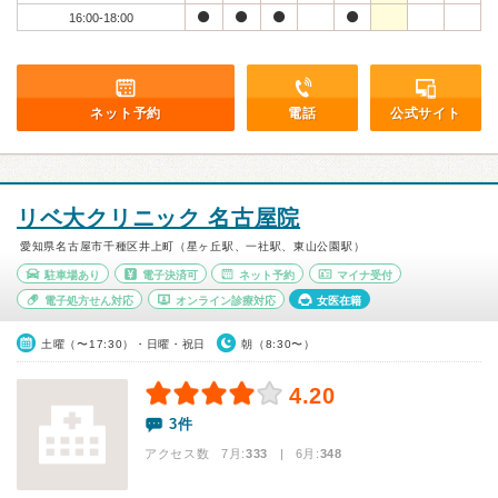
16:00-18:00
ネット予約
電話
公式サイト
リベ大クリニック 名古屋院
愛知県名古屋市千種区井上町（星ヶ丘駅、一社駅、東山公園駅）
駐車場あり
電子決済可
ネット予約
マイナ受付
電子処方せん対応
オンライン診療対応
女医在籍
土曜（〜17:30）・日曜・祝日
朝（8:30〜）
4.20
3件
アクセス数 7月:
333
| 6月:
348