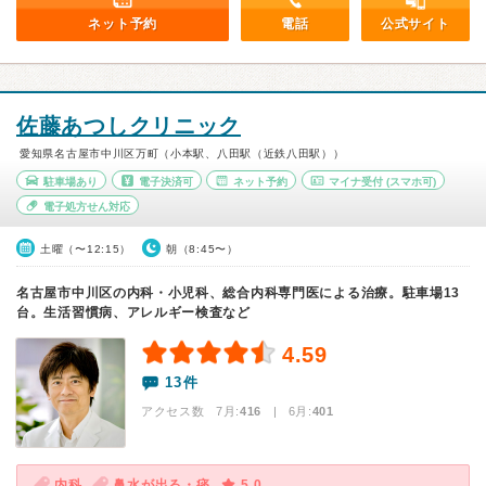
ネット予約
電話
公式サイト
佐藤あつしクリニック
愛知県名古屋市中川区万町（小本駅、八田駅（近鉄八田駅））
駐車場あり
電子決済可
ネット予約
マイナ受付
(スマホ可)
電子処方せん対応
土曜（〜12:15）
朝（8:45〜）
名古屋市中川区の内科・小児科、総合内科専門医による治療。駐車場13
台。生活習慣病、アレルギー検査など
4.59
13件
アクセス数 7月:
416
| 6月:
401
内科
鼻水が出る・痰
5.0