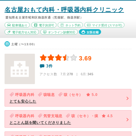
名古屋おもて内科・呼吸器内科クリニック
愛知県名古屋市昭和区御器所通（荒畑駅、御器所駅）
駐車場あり
電子決済可
ネット予約
マイナ受付
(スマホ可)
電子処方せん対応
オンライン診療対応
女医在籍
土曜（〜13:00）
3.69
3件
アクセス数 7月:
278
| 6月:
345
呼吸器内科
咳喘息
咳（セキ）
5.0
とても安心した
呼吸器内科
気管支喘息
咳（セキ）・痰
4.5
とことん話を聞いてくださりました