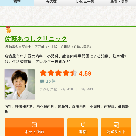
標準
★の数
レビュー数
新着・更新
佐藤あつしクリニック
愛知県名古屋市中川区万町（小本駅、八田駅（近鉄八田駅））
名古屋市中川区の内科・小児科、総合内科専門医による治療。駐車場13
台。生活習慣病、アレルギー検査など
4.59
13件
アクセス数 7月:
416
| 6月:
401
内科、呼吸器内科、消化器内科、胃腸科、血液内科、小児科、内視鏡、健康診
断
ネット予約
電話
公式サイト