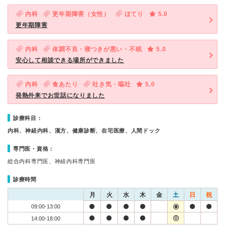
内科
更年期障害（女性）
ほてり
5.0
更年期障害
内科
体調不良・寝つきが悪い・不眠
5.0
安心して相談できる場所ができました
内科
食あたり
吐き気・嘔吐
5.0
発熱外来でお世話になりました
診療科目：
内科、神経内科、漢方、健康診断、在宅医療、人間ドック
専門医・資格：
総合内科専門医、神経内科専門医
診療時間
月
火
水
木
金
土
日
祝
09:00-13:00
14:00-18:00