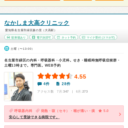
なかしま大高クリニック
愛知県名古屋市緑区森の里（大高駅）
駐車場あり
電子決済可
ネット予約
マイナ受付
(スマホ可)
土曜（〜13:00）
名古屋市緑区の内科・呼吸器科・小児科。せき・睡眠時無呼吸症候群・
土曜13時まで。専門医。WEB予約
4.55
4件
28件
アクセス数 7月:
347
| 6月:
273
呼吸器内科
発熱・咳（セキ）・喉が痛い・痰
5.0
安心して受診できる病院です。