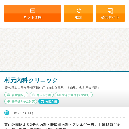
ネット予約
電話
公式サイト
村元内科クリニック
愛知県名古屋市千種区清住町（東山公園駅、本山駅、名古屋大学駅）
駐車場あり
ネット予約
マイナ受付
(スマホ可)
電子処方せん対応
女医在籍
土曜（〜12:30）
東山公園駅より2分の内科・呼吸器内科・アレルギー科。土曜12時半ま