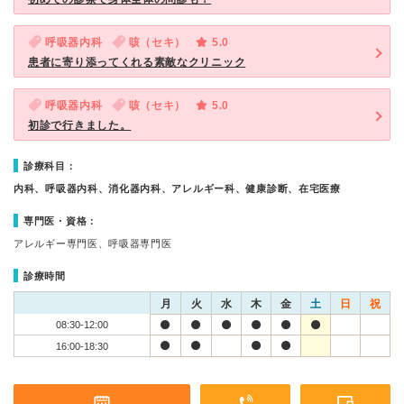
呼吸器内科
咳（セキ）
5.0
患者に寄り添ってくれる素敵なクリニック
呼吸器内科
咳（セキ）
5.0
初診で行きました。
診療科目：
内科、呼吸器内科、消化器内科、アレルギー科、健康診断、在宅医療
専門医・資格：
アレルギー専門医、呼吸器専門医
診療時間
月
火
水
木
金
土
日
祝
08:30-12:00
16:00-18:30