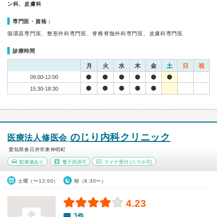
ン科、皮膚科
専門医・資格：
循環器専門医、整形外科専門医、脊椎脊髄外科専門医、皮膚科専門医
診療時間
月
火
水
木
金
土
日
祝
09:00-12:00
15:30-18:30
のじり内科クリニック
医療法人修医会
愛知県春日井市東神明町
駐車場あり
電子決済可
マイナ受付
(スマホ可)
土曜（〜12:00）
朝（8:30〜）
4.23
3件