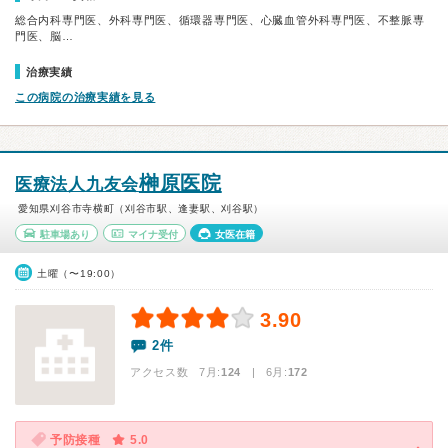
総合内科専門医、外科専門医、循環器専門医、心臓血管外科専門医、不整脈専
門医、脳…
治療実績
この病院の治療実績を見る
榊原医院
医療法人九友会
愛知県刈谷市寺横町（刈谷市駅、逢妻駅、刈谷駅）
駐車場あり
マイナ受付
女医在籍
土曜（〜19:00）
3.90
2件
アクセス数 7月:
124
| 6月:
172
予防接種
5.0