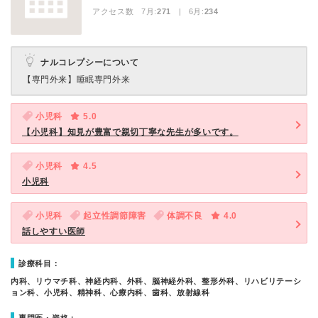
アクセス数 7月:
271
| 6月:
234
ナルコレプシーについて
【専門外来】
睡眠専門外来
小児科
5.0
【小児科】知見が豊富で親切丁寧な先生が多いです。
小児科
4.5
小児科
小児科
起立性調節障害
体調不良
4.0
話しやすい医師
診療科目：
内科、リウマチ科、神経内科、外科、脳神経外科、整形外科、リハビリテーシ
ョン科、小児科、精神科、心療内科、歯科、放射線科