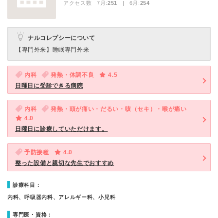
アクセス数 7月:
251
| 6月:
254
ナルコレプシーについて
【専門外来】
睡眠専門外来
内科
発熱・体調不良
4.5
日曜日に受診できる病院
内科
発熱・頭が痛い・だるい・咳（セキ）・喉が痛い
4.0
日曜日に診療していただけます。
予防接種
4.0
整った設備と親切な先生でおすすめ
診療科目：
内科、呼吸器内科、アレルギー科、小児科
専門医・資格：