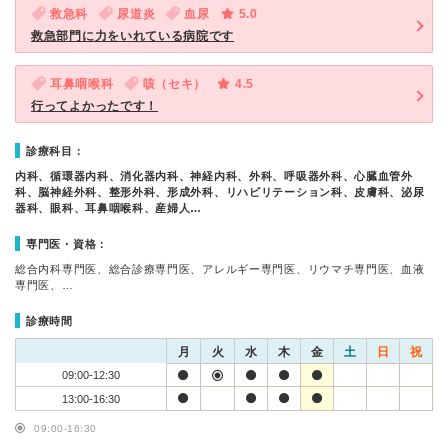
救急科
尿道炎
血尿
5.0
救急部門に力をいれている病院です
耳鼻咽喉科
咳（セキ）
4.5
行ってよかったです！
診療科目：
内科、循環器内科、消化器内科、神経内科、外科、呼吸器外科、心臓血管外
科、脳神経外科、整形外科、形成外科、リハビリテーション科、皮膚科、泌尿
器科、眼科、耳鼻咽喉科、産婦人…
専門医・資格：
総合内科専門医、総合診療専門医、アレルギー専門医、リウマチ専門医、血液
専門医、…
診療時間
月
火
水
木
金
土
日
祝
09:00-12:30
13:00-16:30
09:00-16:30