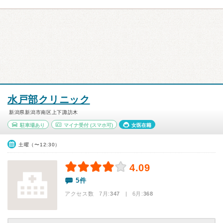
水戸部クリニック
新潟県新潟市南区上下諏訪木
駐車場あり
マイナ受付
(スマホ可)
女医在籍
土曜（〜12:30）
4.09
5件
アクセス数 7月:
347
| 6月:
368