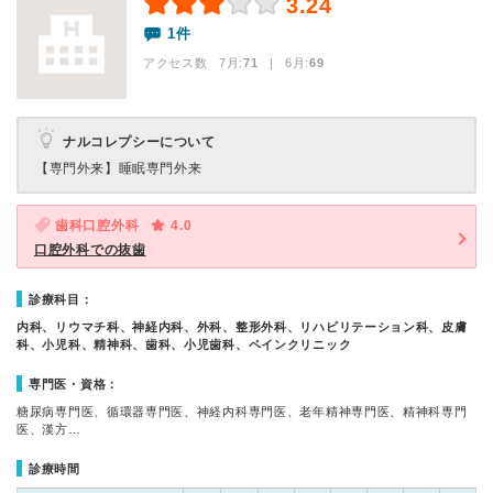
3.24
1件
アクセス数 7月:
71
| 6月:
69
ナルコレプシーについて
【専門外来】
睡眠専門外来
歯科口腔外科
4.0
口腔外科での抜歯
診療科目：
内科、リウマチ科、神経内科、外科、整形外科、リハビリテーション科、皮膚
科、小児科、精神科、歯科、小児歯科、ペインクリニック
専門医・資格：
糖尿病専門医、循環器専門医、神経内科専門医、老年精神専門医、精神科専門
医、漢方…
診療時間