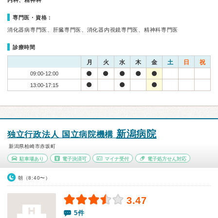
内科、精神科
専門医・資格：
消化器病専門医、肝臓専門医、消化器内視鏡専門医、精神科専門医
診療時間
月
火
水
木
金
土
日
祝
09:00-12:00
13:00-17:15
新潟病院
独立行政法人 国立病院機構
新潟県柏崎市赤坂町
駐車場あり
電子決済可
マイナ受付
電子処方せん対応
朝（8:40〜）
3.47
5件