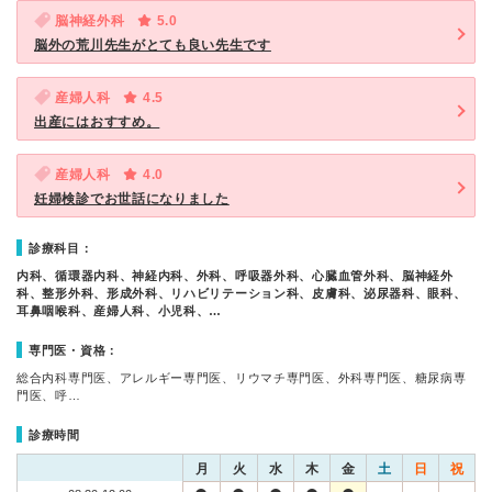
脳神経外科
5.0
脳外の荒川先生がとても良い先生です
産婦人科
4.5
出産にはおすすめ。
産婦人科
4.0
妊婦検診でお世話になりました
診療科目：
内科、循環器内科、神経内科、外科、呼吸器外科、心臓血管外科、脳神経外
科、整形外科、形成外科、リハビリテーション科、皮膚科、泌尿器科、眼科、
耳鼻咽喉科、産婦人科、小児科、…
専門医・資格：
総合内科専門医、アレルギー専門医、リウマチ専門医、外科専門医、糖尿病専
門医、呼…
診療時間
月
火
水
木
金
土
日
祝