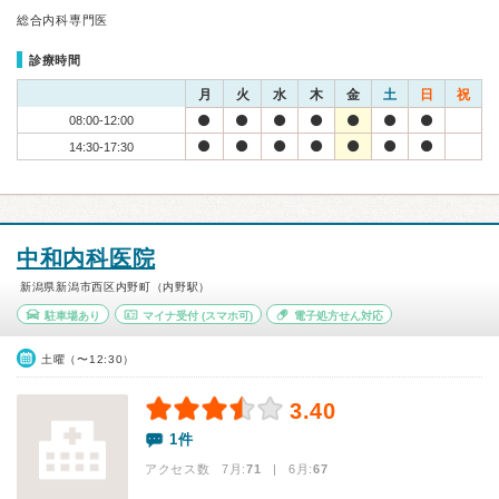
総合内科専門医
診療時間
月
火
水
木
金
土
日
祝
08:00-12:00
14:30-17:30
中和内科医院
新潟県新潟市西区内野町（内野駅）
駐車場あり
マイナ受付
(スマホ可)
電子処方せん対応
土曜（〜12:30）
3.40
1件
アクセス数 7月:
71
| 6月:
67