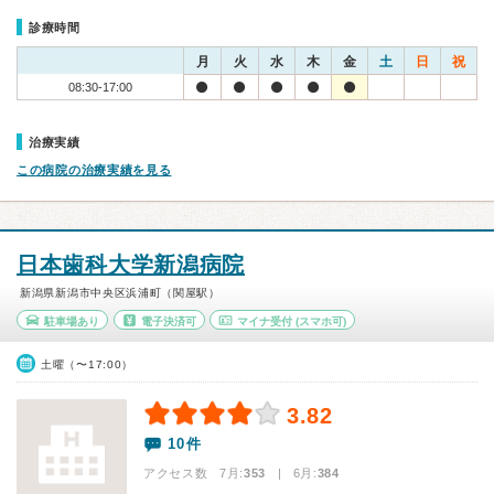
診療時間
月
火
水
木
金
土
日
祝
08:30-17:00
治療実績
この病院の治療実績を見る
日本歯科大学新潟病院
新潟県新潟市中央区浜浦町（関屋駅）
駐車場あり
電子決済可
マイナ受付
(スマホ可)
土曜（〜17:00）
3.82
10件
アクセス数 7月:
353
| 6月:
384