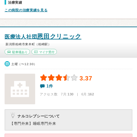
治療実績
この病院の治療実績を見る
恩田クリニック
医療法人社団
新潟県柏崎市東本町（柏崎駅）
駐車場あり
マイナ受付
土曜（〜12:30）
3.37
1件
アクセス数 7月:
130
| 6月:
162
ナルコレプシーについて
【専門外来】
睡眠専門外来