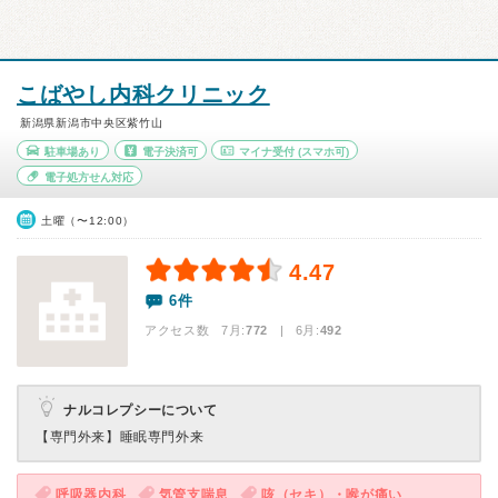
こばやし内科クリニック
新潟県新潟市中央区紫竹山
駐車場あり
電子決済可
マイナ受付
(スマホ可)
電子処方せん対応
土曜（〜12:00）
4.47
6件
アクセス数 7月:
772
| 6月:
492
ナルコレプシーについて
【専門外来】
睡眠専門外来
呼吸器内科
気管支喘息
咳（セキ）・喉が痛い