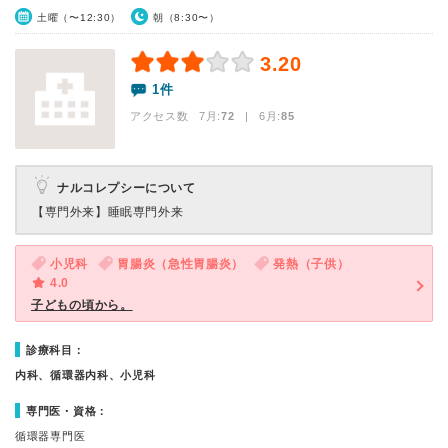
土曜（〜12:30）
朝（8:30〜）
3.20
1件
アクセス数 7月:
72
| 6月:
85
ナルコレプシーについて
【専門外来】
睡眠専門外来
小児科
胃腸炎（急性胃腸炎）
発熱（子供）
4.0
子どもの頃から。
診療科目：
内科、循環器内科、小児科
専門医・資格：
循環器専門医