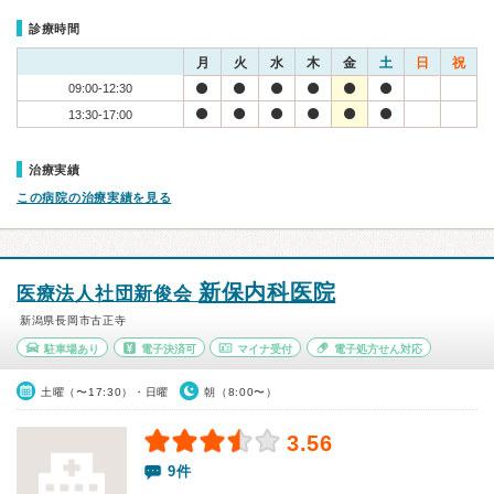
診療時間
月
火
水
木
金
土
日
祝
09:00-12:30
13:30-17:00
治療実績
この病院の治療実績を見る
新保内科医院
医療法人社団新俊会
新潟県長岡市古正寺
駐車場あり
電子決済可
マイナ受付
電子処方せん対応
土曜（〜17:30）・日曜
朝（8:00〜）
3.56
9件