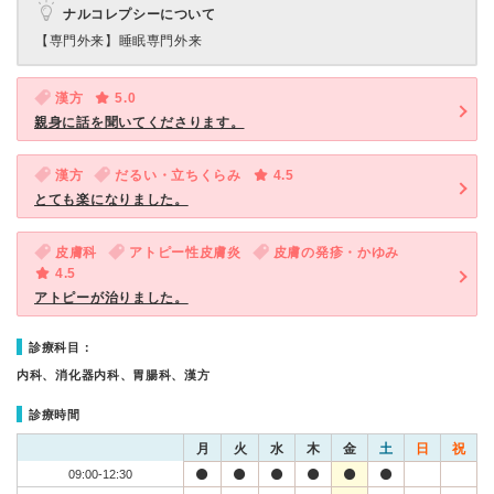
ナルコレプシーについて
【専門外来】
睡眠専門外来
漢方
5.0
親身に話を聞いてくださります。
漢方
だるい・立ちくらみ
4.5
とても楽になりました。
皮膚科
アトピー性皮膚炎
皮膚の発疹・かゆみ
4.5
アトピーが治りました。
診療科目：
内科、消化器内科、胃腸科、漢方
診療時間
月
火
水
木
金
土
日
祝
09:00-12:30