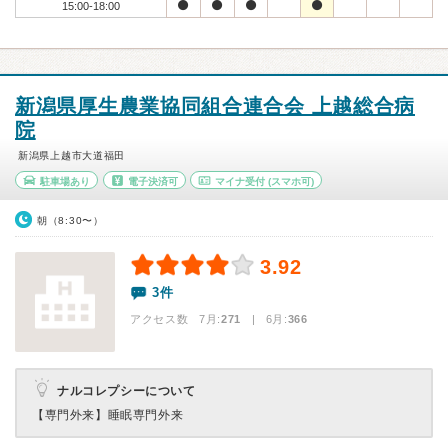
15:00-18:00
新潟県厚生農業協同組合連合会 上越総合病
院
新潟県上越市大道福田
駐車場あり
電子決済可
マイナ受付
(スマホ可)
朝（8:30〜）
3.92
3件
アクセス数 7月:
271
| 6月:
366
ナルコレプシーについて
【専門外来】
睡眠専門外来