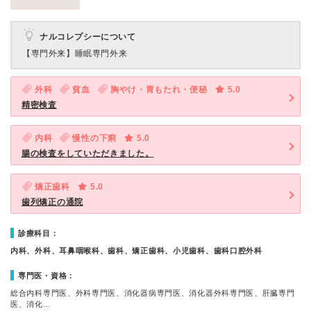
ナルコレプシーについて
【専門外来】
睡眠専門外来
外科
貧血
胸やけ・胃もたれ・便秘
5.0
精密検査
内科
慢性の下痢
5.0
腸の検査をしていただきました。
矯正歯科
5.0
歯列矯正の通院
診療科目：
内科、外科、耳鼻咽喉科、歯科、矯正歯科、小児歯科、歯科口腔外科
専門医・資格：
総合内科専門医、外科専門医、消化器病専門医、消化器外科専門医、肝臓専門
医、消化…