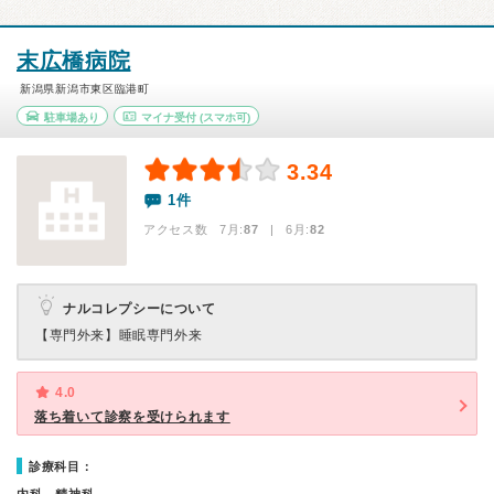
末広橋病院
新潟県新潟市東区臨港町
駐車場あり
マイナ受付
(スマホ可)
3.34
1件
アクセス数 7月:
87
| 6月:
82
ナルコレプシーについて
【専門外来】
睡眠専門外来
4.0
落ち着いて診察を受けられます
診療科目：