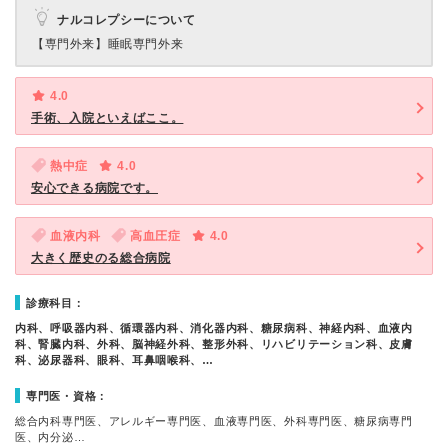
ナルコレプシーについて
【専門外来】
睡眠専門外来
4.0
手術、入院といえばここ。
熱中症
4.0
安心できる病院です。
血液内科
高血圧症
4.0
大きく歴史のる総合病院
診療科目：
内科、呼吸器内科、循環器内科、消化器内科、糖尿病科、神経内科、血液内
科、腎臓内科、外科、脳神経外科、整形外科、リハビリテーション科、皮膚
科、泌尿器科、眼科、耳鼻咽喉科、…
専門医・資格：
総合内科専門医、アレルギー専門医、血液専門医、外科専門医、糖尿病専門
医、内分泌…