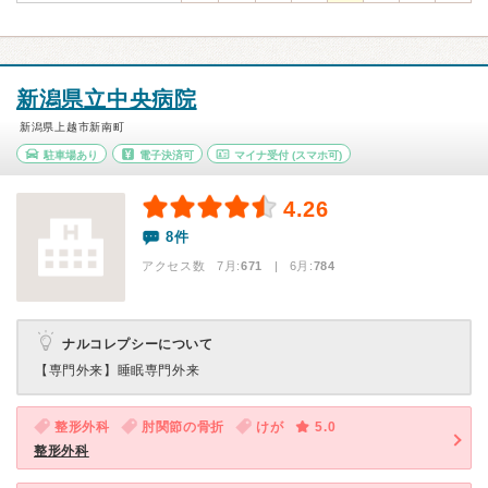
新潟県立中央病院
新潟県上越市新南町
駐車場あり
電子決済可
マイナ受付
(スマホ可)
4.26
8件
アクセス数 7月:
671
| 6月:
784
ナルコレプシーについて
【専門外来】
睡眠専門外来
整形外科
肘関節の骨折
けが
5.0
整形外科