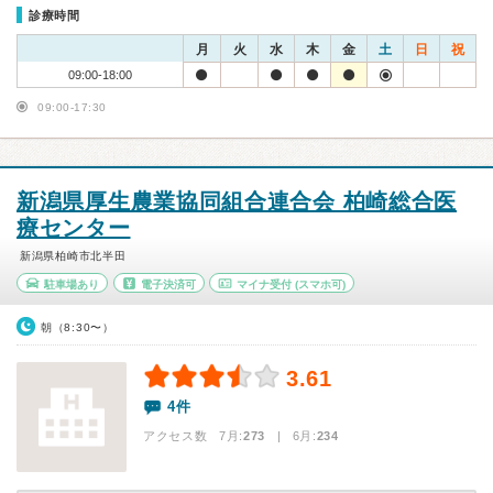
診療時間
月
火
水
木
金
土
日
祝
09:00-18:00
09:00-17:30
新潟県厚生農業協同組合連合会 柏崎総合医
療センター
新潟県柏崎市北半田
駐車場あり
電子決済可
マイナ受付
(スマホ可)
朝（8:30〜）
3.61
4件
アクセス数 7月:
273
| 6月:
234