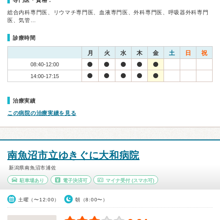
専門医・資格：
総合内科専門医、リウマチ専門医、血液専門医、外科専門医、呼吸器外科専門
医、気管…
診療時間
月
火
水
木
金
土
日
祝
08:40-12:00
14:00-17:15
治療実績
この病院の治療実績を見る
南魚沼市立ゆきぐに大和病院
新潟県南魚沼市浦佐
駐車場あり
電子決済可
マイナ受付
(スマホ可)
土曜（〜12:00）
朝（8:00〜）