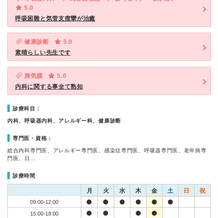
5.0
呼吸困難と気管支痙攣が治癒
健康診断
5.0
素晴らしい先生です
肺気腫
5.0
内科に関する事全て熟知
診療科目：
内科、呼吸器内科、アレルギー科、健康診断
専門医・資格：
総合内科専門医、アレルギー専門医、感染症専門医、呼吸器専門医、老年病専
門医、日…
診療時間
月
火
水
木
金
土
日
祝
09:00-12:00
15:00-18:00