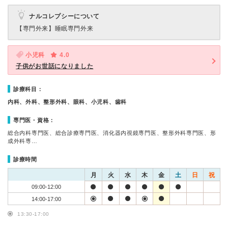
ナルコレプシーについて
【専門外来】
睡眠専門外来
小児科
4.0
子供がお世話になりました
診療科目：
内科、外科、整形外科、眼科、小児科、歯科
専門医・資格：
総合内科専門医、総合診療専門医、消化器内視鏡専門医、整形外科専門医、形
成外科専…
診療時間
月
火
水
木
金
土
日
祝
09:00-12:00
14:00-17:00
13:30-17:00