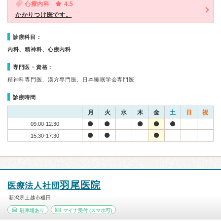
心療内科
4.5
かかりつけ医です。
診療科目：
内科、精神科、心療内科
専門医・資格：
精神科専門医、漢方専門医、日本睡眠学会専門医
診療時間
月
火
水
木
金
土
日
祝
09:00-12:30
15:30-17:30
羽尾医院
医療法人社団
新潟県上越市稲田
駐車場あり
マイナ受付
(スマホ可)