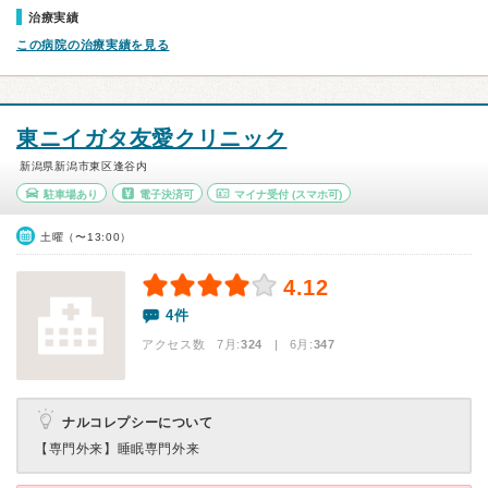
治療実績
この病院の治療実績を見る
東ニイガタ友愛クリニック
新潟県新潟市東区逢谷内
駐車場あり
電子決済可
マイナ受付
(スマホ可)
土曜（〜13:00）
4.12
4件
アクセス数 7月:
324
| 6月:
347
ナルコレプシーについて
【専門外来】
睡眠専門外来