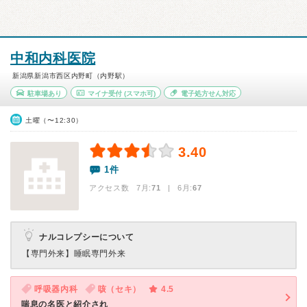
中和内科医院
新潟県新潟市西区内野町（内野駅）
駐車場あり
マイナ受付
(スマホ可)
電子処方せん対応
土曜（〜12:30）
3.40
1件
アクセス数 7月:
71
| 6月:
67
ナルコレプシーについて
【専門外来】
睡眠専門外来
呼吸器内科
咳（セキ）
4.5
喘息の名医と紹介され