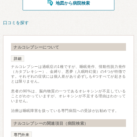
地図から病院検索
口コミを探す
ナルコレプシーについて
詳細
ナルコレプシーは過眠症の1種ですが、睡眠発作、情動性脱力発作
（カタプレキシー）、金縛り、悪夢（入眠時幻覚）の4つが特徴で
す。それぞれの症状には個人差があり必ずしも4つすべてが起きる
とは限りません。
患者の90%は、脳内物質の一つであるオレキシンが不足している
ことがわかっていますが、オレキシンが不足する理由はわかって
いません。
治療は睡眠障害を扱っている専門病院への受診がお勧めです。
ナルコレプシーの関連項目（病院検索）
専門外来