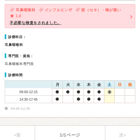
耳鼻咽喉科
インフルエンザ
咳（セキ）・喉が痛い
1.0
不必要な検査をされました。
診療科目：
耳鼻咽喉科
専門医・資格：
耳鼻咽喉科専門医
診療時間
月
火
水
木
金
土
日
祝
09:00-12:15
14:30-17:45
09:00-12:30
«前
1/1ページ
次»