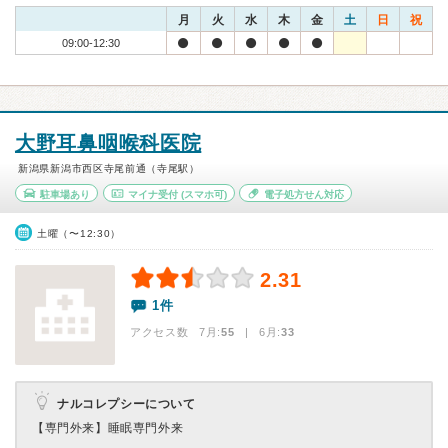
月
火
水
木
金
土
日
祝
09:00-12:30
大野耳鼻咽喉科医院
新潟県新潟市西区寺尾前通（寺尾駅）
駐車場あり
マイナ受付
(スマホ可)
電子処方せん対応
土曜（〜12:30）
2.31
1件
アクセス数 7月:
55
| 6月:
33
ナルコレプシーについて
【専門外来】
睡眠専門外来