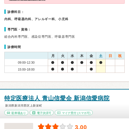
診療科目：
内科、呼吸器内科、アレルギー科、小児科
専門医・資格：
総合内科専門医、感染症専門医、呼吸器専門医
診療時間
月
火
水
木
金
土
日
祝
09:00-12:30
15:00-18:00
特定医療法人 青山信愛会 新潟信愛病院
新潟県新潟市西区上新栄町
駐車場あり
電子決済可
マイナ受付
(スマホ可)
3.00