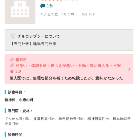
1件
アクセス数 7月:
139
| 6月:
102
ナルコレプシーについて
【専門外来】
睡眠専門外来
精神科
だるい・体調不良・寝つきが悪い・不眠・気が滅入る・不安
3.0
個人医では、無理な部分を補うため転院したが、意味がなかった
診療科目：
精神科、心療内科
専門医・資格：
てんかん専門医、皮膚科専門医、老年精神専門医、精神科専門医、日本睡眠学
会専門医
診療時間