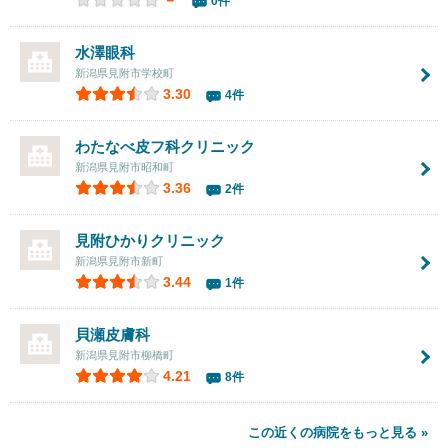
－
0件
水澤眼科
新潟県見附市学校町
3.30
4件
わたなべ皮フ科クリニック
新潟県見附市昭和町
3.36
2件
見附ひかりクリニック
新潟県見附市新町
3.44
1件
貝瀬皮膚科
新潟県見附市柳橋町
4.21
8件
この近くの病院をもっと見る »