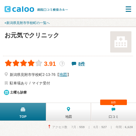
«新潟県見附市学校町の一覧へ
お元気でクリニック
3.91
8件
？
地図
新潟県見附市学校町2-13-76【
】
駐車場あり
マイナ受付
土曜も診療
8件
TOP
地図
口コミ
アクセス数 7月：
559
| 6月：
527
| 年間：
6,628