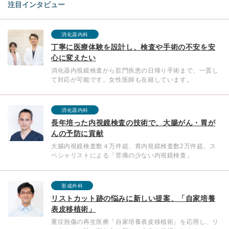
注目インタビュー
消化器内科
丁寧に医療体験を設計し、検査や手術の不安を安
心に変えたい
消化器内視鏡検査から肛門疾患の日帰り手術まで、一貫し
て対応が可能です。女性医師も在籍しています。
消化器内科
長年培った内視鏡検査の技術で、大腸がん・胃が
んの予防に貢献
大腸内視鏡検査数４万件超、胃内視鏡検査数2万件超。ス
ペシャリストによる「苦痛の少ない内視鏡検査」
形成外科
リストカット跡の悩みに新しい提案、「自家培養
表皮移植術」
重症熱傷の再生医療「自家培養表皮移植術」を応用し、リ