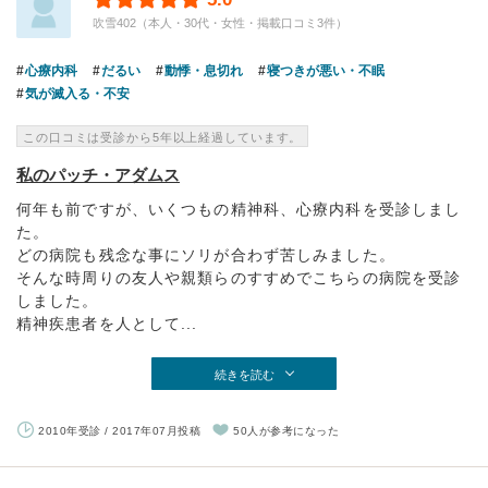
吹雪402（本人・30代・女性・掲載口コミ3件）
心療内科
だるい
動悸・息切れ
寝つきが悪い・不眠
気が滅入る・不安
この口コミは受診から5年以上経過しています。
私のパッチ・アダムス
何年も前ですが、いくつもの精神科、心療内科を受診しまし
た。
どの病院も残念な事にソリが合わず苦しみました。
そんな時周りの友人や親類らのすすめでこちらの病院を受診
しました。
精神疾患者を人として...
続きを読む
2010年受診 / 2017年07月投稿
50人が参考になった