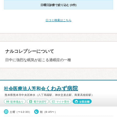
日曜日診療で絞り込む (0件)
口コミ検索はこちら
ナルコレプシーについて
日中に強烈な眠気が起こる過眠症の一種
くわみず病院
社会医療法人芳和会
熊本県熊本市中央区神水（八丁馬場駅、神水交差点駅、商業高校前駅）
駐車場あり
電子決済可
マイナ受付
女医在籍
土曜（〜12:30）
朝（8:45〜）