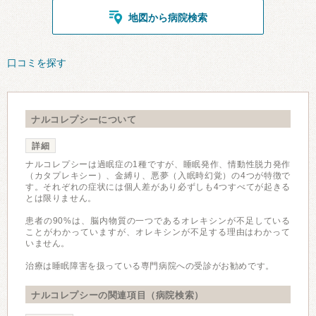
地図から病院検索
口コミを探す
ナルコレプシーについて
詳細
ナルコレプシーは過眠症の1種ですが、睡眠発作、情動性脱力発作
（カタプレキシー）、金縛り、悪夢（入眠時幻覚）の4つが特徴で
す。それぞれの症状には個人差があり必ずしも4つすべてが起きる
とは限りません。
患者の90%は、脳内物質の一つであるオレキシンが不足している
ことがわかっていますが、オレキシンが不足する理由はわかって
いません。
治療は睡眠障害を扱っている専門病院への受診がお勧めです。
ナルコレプシーの関連項目（病院検索）