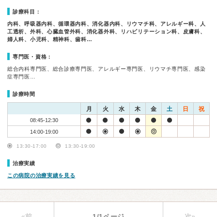
診療科目：
内科、呼吸器内科、循環器内科、消化器内科、リウマチ科、アレルギー科、人
工透析、外科、心臓血管外科、消化器外科、リハビリテーション科、皮膚科、
婦人科、小児科、精神科、歯科…
専門医・資格：
総合内科専門医、総合診療専門医、アレルギー専門医、リウマチ専門医、感染
症専門医…
診療時間
月
火
水
木
金
土
日
祝
08:45-12:30
14:00-19:00
13:30-17:00
13:30-19:00
治療実績
この病院の治療実績を見る
«前
1/1ページ
次»