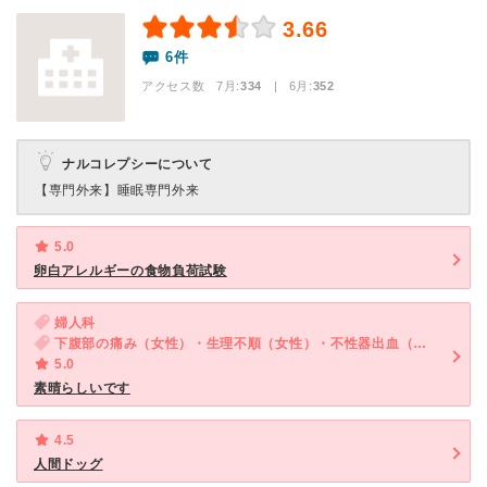
3.66
6件
アクセス数 7月:
334
| 6月:
352
ナルコレプシーについて
【専門外来】
睡眠専門外来
5.0
卵白アレルギーの食物負荷試験
婦人科
下腹部の痛み（女性）・生理不順（女性）・不性器出血（女性）・おりものの異常（女性）
5.0
素晴らしいです
4.5
人間ドッグ