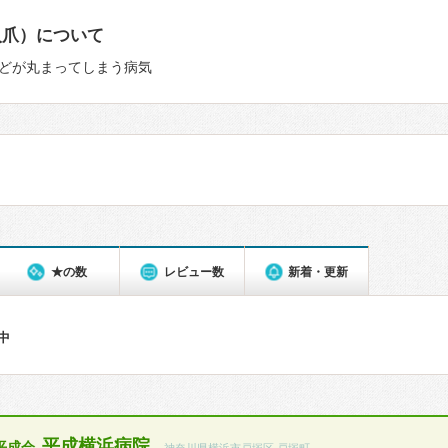
入爪）について
どが丸まってしまう病気
★の数
レビュー数
新着・更新
件中
平成横浜病院
平成会