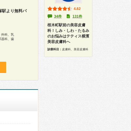
4.62
塚駅より無料バ
34件
131件
桜木町駅前の美容皮膚
科！しみ・しわ・たるみ
、外科、乳
のお悩みはテティス横濱
尿器科、歯
美容皮膚科へ
診療科目：
皮膚科、美容皮膚科