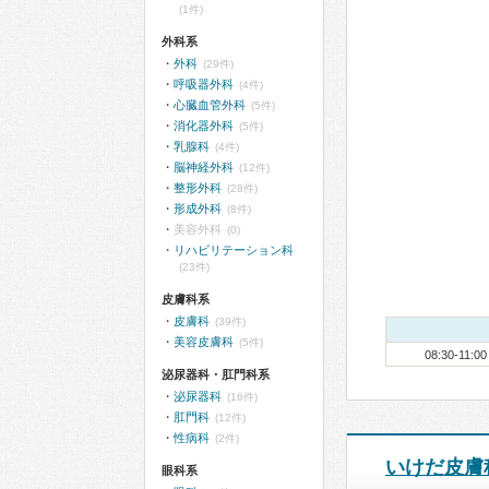
(1件)
外科系
外科
(29件)
呼吸器外科
(4件)
心臓血管外科
(5件)
消化器外科
(5件)
乳腺科
(4件)
脳神経外科
(12件)
整形外科
(28件)
形成外科
(8件)
美容外科
(0)
リハビリテーション科
(23件)
皮膚科系
皮膚科
(39件)
美容皮膚科
(5件)
08:30-11:00
泌尿器科・肛門科系
泌尿器科
(16件)
肛門科
(12件)
性病科
(2件)
いけだ皮膚
眼科系