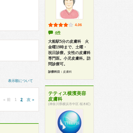
4.06
4件
大船駅5分の皮膚科 火
金曜19時まで、土曜・
祝日診療。女性の皮膚科
専門医。小児皮膚科。訪
問診療可。
診療科目：
皮膚科
表示順について
テティス横濱美容
皮膚科
« 前
1
2
次 »
(神奈川県横浜市中区 桜木町)