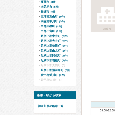
座間市
(8件)
南足柄市
(5件)
綾瀬市
(5件)
三浦郡葉山町
(3件)
高座郡寒川町
(5件)
中郡大磯町
(4件)
診療所
中郡二宮町
(1件)
足柄上郡中井町
(2件)
足柄上郡大井町
(2件)
足柄上郡松田町
(2件)
足柄上郡山北町
(2件)
足柄上郡開成町
(1件)
足柄下郡箱根町
(1件)
足柄下郡真鶴町
(0)
足柄下郡湯河原町
(2件)
愛甲郡愛川町
(2件)
愛甲郡清川村
(0)
路線・駅から検索
神奈川県の路線一覧
09:00-12:30