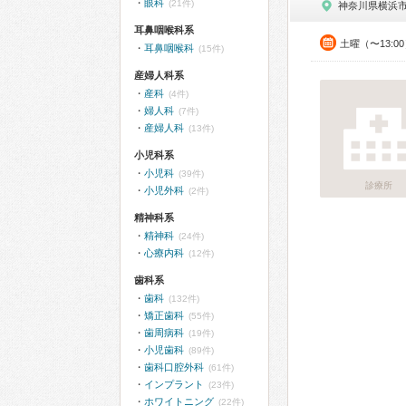
眼科
(21件)
神奈川県横浜
耳鼻咽喉科系
土曜（〜13:0
耳鼻咽喉科
(15件)
産婦人科系
産科
(4件)
婦人科
(7件)
産婦人科
(13件)
小児科系
小児科
(39件)
診療所
小児外科
(2件)
精神科系
精神科
(24件)
心療内科
(12件)
歯科系
歯科
(132件)
矯正歯科
(55件)
歯周病科
(19件)
小児歯科
(89件)
歯科口腔外科
(61件)
インプラント
(23件)
ホワイトニング
(22件)