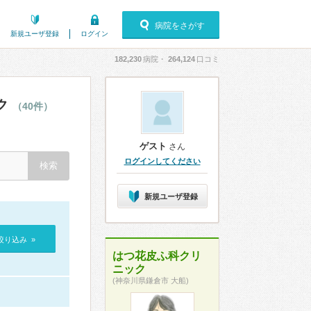
病院をさがす
新規ユーザ登録
ログイン
182,230
病院・
264,124
口コミ
ク
（40件）
ゲスト
さん
ログインしてください
新規ユーザ登録
絞り込み »
はつ花皮ふ科クリ
ニック
(神奈川県鎌倉市 大船)