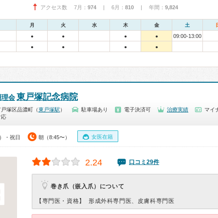
アクセス数 7月：
974
| 6月：
810
| 年間：
9,824
月
火
水
木
金
土
09:00-13:00
●
●
●
●
●
●
●
●
東戸塚記念病院
明理会
市戸塚区品濃町（
東戸塚駅
）
駐車場あり
電子決済可
治療実績
マイナ
対応
女医在籍
0）・祝日
朝（8:45〜）
2.24
口コミ29件
巻き爪（嵌入爪）について
【専門医・資格】
形成外科専門医、皮膚科専門医