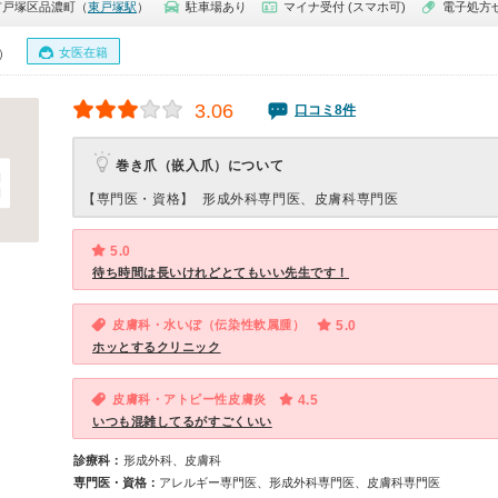
市戸塚区品濃町（
東戸塚駅
）
駐車場あり
マイナ受付 (スマホ可)
電子処方
女医在籍
0）
3.06
口コミ8件
巻き爪（嵌入爪）について
【専門医・資格】
形成外科専門医、皮膚科専門医
5.0
待ち時間は長いけれどとてもいい先生です！
皮膚科・水いぼ（伝染性軟属腫）
5.0
ホッとするクリニック
皮膚科・アトピー性皮膚炎
4.5
いつも混雑してるがすごくいい
診療科：
形成外科、皮膚科
専門医・資格：
アレルギー専門医、形成外科専門医、皮膚科専門医