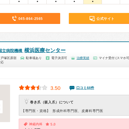
●
●
●
●
●
045-864-2565
公式サイト
横浜医療センター
国立病院機構
市戸塚区原宿
駐車場あり
電子決済可
治療実績
マイナ受付 (スマホ可
対応
3.50
口コミ44件
巻き爪（嵌入爪）について
【専門医・資格】
形成外科専門医、皮膚科専門医
神経内科
5.0