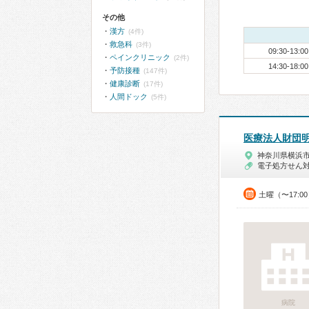
その他
漢方
(4件)
救急科
(3件)
09:30-13:00
ペインクリニック
(2件)
14:30-18:00
予防接種
(147件)
健康診断
(17件)
人間ドック
(5件)
医療法人財団
神奈川県横浜
電子処方せん
土曜（〜17:0
病院