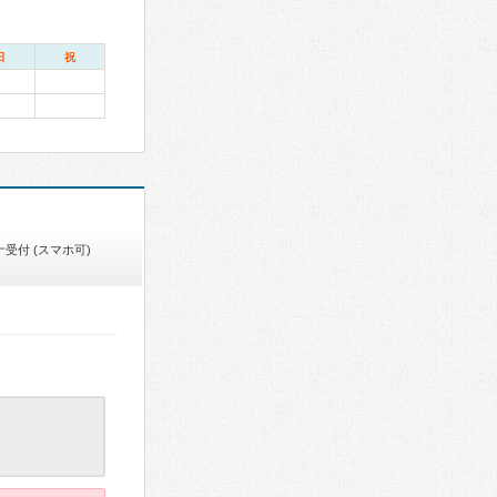
日
祝
受付 (スマホ可)