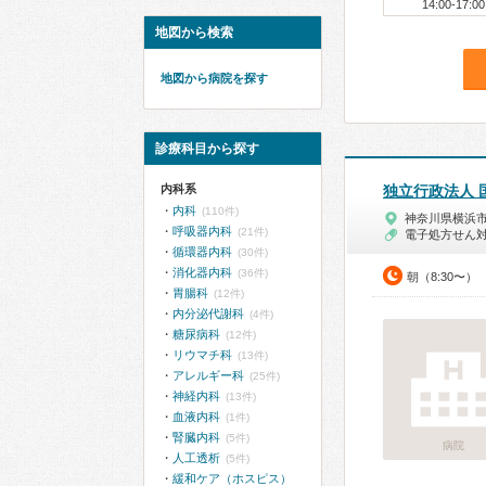
14:00-17:00
地図から検索
地図から病院を探す
診療科目から探す
内科系
独立行政法人 
内科
(110件)
神奈川県横浜
呼吸器内科
(21件)
電子処方せん
循環器内科
(30件)
消化器内科
(36件)
朝（8:30〜）
胃腸科
(12件)
内分泌代謝科
(4件)
糖尿病科
(12件)
リウマチ科
(13件)
アレルギー科
(25件)
神経内科
(13件)
血液内科
(1件)
腎臓内科
(5件)
病院
人工透析
(5件)
緩和ケア（ホスピス）