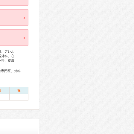
科、アレル
器外科、心
ン科、皮膚
総合内科専門医、アレルギー専門医、リウマチ専門医、感染症専門医、外科専門医、糖尿病専門医、内分泌代謝科専門医、呼吸器専門医、呼吸器外科専門医、気管支鏡専門医、循環器専門医、心臓血管外科専門医、高血圧専門医、不整脈専門医、消化器病専門医、消化器外科専門医、肝臓専門医、消化器内視鏡専門医、泌尿器科専門医、腎臓専門医、透析専門医、神経内科専門医、脳神経外科専門医、頭痛専門医、整形外科専門医、手外科専門医、脊椎脊髄外科専門医、形成外科専門医、皮膚科専門医、眼科専門医、耳鼻咽喉科専門医、産婦人科専門医、婦人科腫瘍専門医、産科婦人科腹腔鏡技術認定医、女性ヘルスケア専門医、小児科専門医、認知症専門医、一般病院連携精神医学専門医、精神科専門医、麻酔科専門医、ペインクリニック専門医、細胞診専門医、超音波専門医、病理専門医、口腔外科専門医、放射線科専門医、臨床遺伝専門医、救急科専門医、がん治療認定医
日
祝