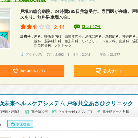
神奈川県横浜市戸塚区 戸塚町
戸塚の総合病院。24時間365日救急受付。専門医が在籍。戸
スあり。無料駐車場70台。
2.44
口コミ17件
診療科：
内科、呼吸器内科、循環器内科、消化器内科、糖尿病科、神経内科
腺科、脳神経外科、整形外科、リハビリテーション科、皮膚科、泌
科口腔外科、人間ドック
アクセス数 7月：
2,003
| 6月：
2,042
| 年間：
21,677
045-860-1777
公式サイト
浜未来ヘルスケアシステム 戸塚共立あさひクリニック
市戸塚区戸塚町
電子決済可
マイナ受付 (スマホ可)
電子処方せん対応
女医在籍
0）