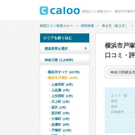
病院口コミ検索カルー - 横浜市戸塚区
病院口コミ検索カルー
病院検索
巻き爪（嵌入爪）
エリアを絞り込む
横浜市戸
都道府県を選択
口コミ・評
神奈川県
(1,248件)
神奈川県横浜
横浜市すべて
(607件)
横浜市戸塚区
(40件)
上倉田町
(4件)
上品濃
(1件)
エリア・駅
上矢部町
(1件)
病気
川上町
(1件)
名称
汲沢
(1件)
詳細条件
汲沢町
(1件)
小雀町
(1件)
品濃町
(8件)
戸塚町
(12件)