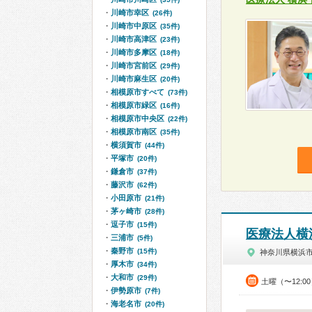
川崎市幸区
(26件)
川崎市中原区
(35件)
川崎市高津区
(23件)
川崎市多摩区
(18件)
川崎市宮前区
(29件)
川崎市麻生区
(20件)
相模原市すべて
(73件)
相模原市緑区
(16件)
相模原市中央区
(22件)
相模原市南区
(35件)
横須賀市
(44件)
平塚市
(20件)
鎌倉市
(37件)
藤沢市
(62件)
小田原市
(21件)
茅ヶ崎市
(28件)
逗子市
(15件)
医療法人横
三浦市
(5件)
秦野市
(15件)
神奈川県横浜
厚木市
(34件)
大和市
(29件)
土曜（〜12:0
伊勢原市
(7件)
海老名市
(20件)