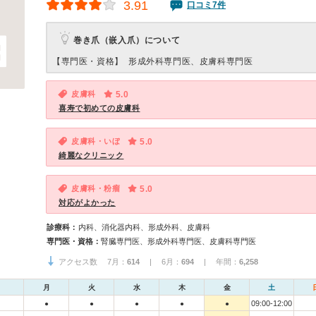
3.91
口コミ7件
巻き爪（嵌入爪）について
【専門医・資格】
形成外科専門医、皮膚科専門医
皮膚科
5.0
喜寿で初めての皮膚科
皮膚科・いぼ
5.0
綺麗なクリニック
皮膚科・粉瘤
5.0
対応がよかった
診療科：
内科、消化器内科、形成外科、皮膚科
専門医・資格：
腎臓専門医、形成外科専門医、皮膚科専門医
アクセス数 7月：
614
| 6月：
694
| 年間：
6,258
月
火
水
木
金
土
09:00-12:00
●
●
●
●
●