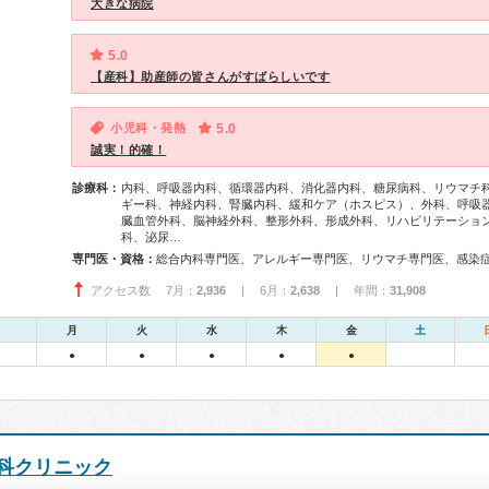
大きな病院
5.0
【産科】助産師の皆さんがすばらしいです
小児科・発熱
5.0
誠実！的確！
診療科：
内科、呼吸器内科、循環器内科、消化器内科、糖尿病科、リウマチ
ギー科、神経内科、腎臓内科、緩和ケア（ホスピス）、外科、呼吸
臓血管外科、脳神経外科、整形外科、形成外科、リハビリテーショ
科、泌尿…
専門医・資格：
アクセス数 7月：
2,936
| 6月：
2,638
| 年間：
31,908
月
火
水
木
金
土
●
●
●
●
●
科クリニック