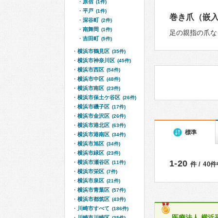
原宿
(1件)
平戸
(1件)
巻き爪（嵌
深谷町
(2件)
南舞岡
(1件)
足の親指の爪な
吉田町
(5件)
横浜市鶴見区
(35件)
横浜市神奈川区
(45件)
横浜市西区
(54件)
横浜市中区
(48件)
横浜市南区
(23件)
横浜市保土ケ谷区
(26件)
横浜市磯子区
(17件)
横浜市金沢区
(26件)
横浜市港北区
(63件)
標準
横浜市港南区
(34件)
横浜市旭区
(34件)
横浜市緑区
(23件)
1-20
横浜市瀬谷区
(11件)
件 / 40
横浜市栄区
(7件)
横浜市泉区
(21件)
横浜市青葉区
(57件)
横浜市都筑区
(43件)
川崎市すべて
(186件)
医療法人 横浜
川崎市川崎区
(35件)