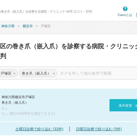
の巻き爪（嵌入爪）を診察する病院・クリニック 40件 口コミ・評判
Calooとは
神奈川県
横浜市
戸塚区
塚区の巻き爪（嵌入爪）を診察する病院・クリニッ
判
×
×
市戸塚区
巻き爪（嵌入爪）
神奈川県横浜市戸塚区
巻き爪（嵌入爪）
条件変更・
なし
なし (曜日や時間帯を指定できます)
土曜日診療で絞り込む (33件)
日曜日診療で絞り込む (3件)