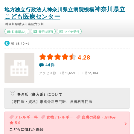
神奈川県立
地方独立行政法人神奈川県立病院機構
こども医療センター
神奈川県横浜市南区六ツ川
駐車場あり
電子決済可
マイナ受付
朝（8:40〜）
4.28
44件
アクセス数 7月:
1,659
| 6月:
2,104
巻き爪（嵌入爪）について
【専門医・資格】
形成外科専門医、皮膚科専門医
アレルギー科
食物アレルギー
皮膚の発疹・かゆみ
5.0
こどもに慣れた医師