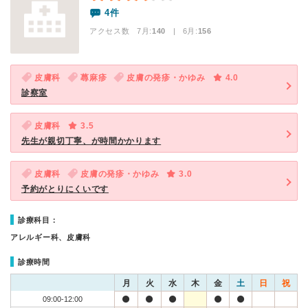
4件
アクセス数 7月:
140
| 6月:
156
皮膚科
蕁麻疹
皮膚の発疹・かゆみ
4.0
診察室
皮膚科
3.5
先生が親切丁寧、が時間かかります
皮膚科
皮膚の発疹・かゆみ
3.0
予約がとりにくいです
診療科目：
アレルギー科、皮膚科
診療時間
月
火
水
木
金
土
日
祝
09:00-12:00