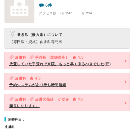
6件
アクセス数 7月:
247
| 6月:
234
巻き爪（嵌入爪）について
【専門医・資格】
皮膚科専門医
皮膚科
手湿疹（主婦湿疹）
4.5
放置していた手荒れで来院。もっと早く来るべきでした(汗)
皮膚科
4.0
予約システムがあり待ち時間短縮
皮膚科
皮膚の発疹・かゆみ
4.0
頼りになります。
診療科目：
皮膚科