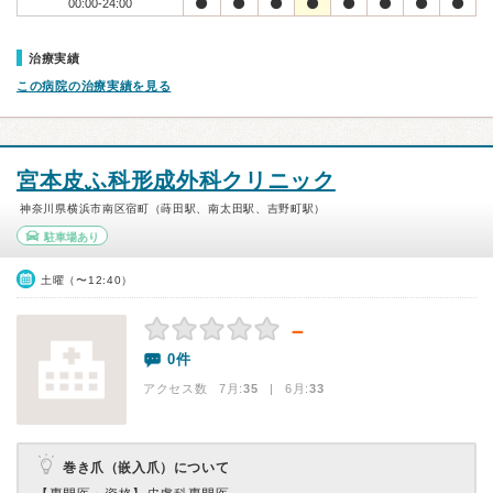
00:00-24:00
治療実績
この病院の治療実績を見る
宮本皮ふ科形成外科クリニック
神奈川県横浜市南区宿町（蒔田駅、南太田駅、吉野町駅）
駐車場あり
土曜（〜12:40）
－
0件
アクセス数 7月:
35
| 6月:
33
巻き爪（嵌入爪）について