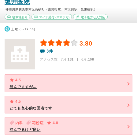
坂井医院
神奈川県横浜市南区高砂町（吉野町駅、南太田駅、阪東橋駅）
駐車場あり
マイナ受付
(スマホ可)
電子処方せん対応
土曜（〜12:00）
3.80
3件
アクセス数 7月:
181
| 6月:
108
4.5
混んでますが…
4.5
とても良心的な医者です
内科
花粉症
4.0
混んでるけど良い