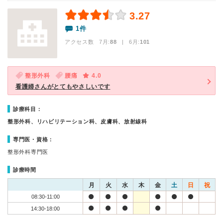
3.27
1件
アクセス数 7月:
88
| 6月:
101
整形外科
腰痛
4.0
看護婦さんがとてもやさしいです
診療科目：
整形外科、リハビリテーション科、皮膚科、放射線科
専門医・資格：
整形外科専門医
診療時間
月
火
水
木
金
土
日
祝
08:30-11:00
14:30-18:00