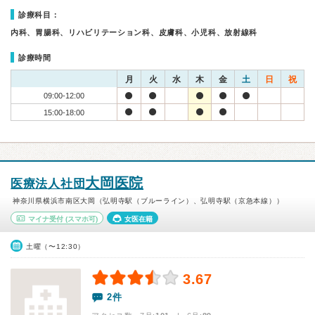
診療科目：
内科、胃腸科、リハビリテーション科、皮膚科、小児科、放射線科
診療時間
月
火
水
木
金
土
日
祝
09:00-12:00
15:00-18:00
大岡医院
医療法人社団
神奈川県横浜市南区大岡（弘明寺駅（ブルーライン）、弘明寺駅（京急本線））
マイナ受付
(スマホ可)
女医在籍
土曜（〜12:30）
3.67
2件