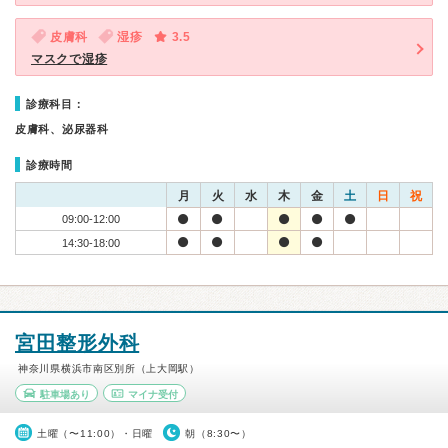
皮膚科
湿疹
3.5
マスクで湿疹
診療科目：
皮膚科、泌尿器科
診療時間
月
火
水
木
金
土
日
祝
09:00-12:00
14:30-18:00
宮田整形外科
神奈川県横浜市南区別所（上大岡駅）
駐車場あり
マイナ受付
土曜（〜11:00）・日曜
朝（8:30〜）