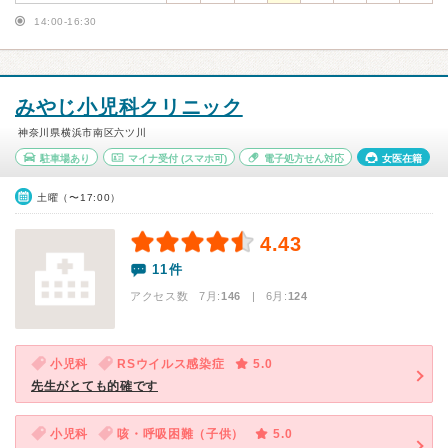
14:00-16:30
みやじ小児科クリニック
神奈川県横浜市南区六ツ川
駐車場あり
マイナ受付
(スマホ可)
電子処方せん対応
女医在籍
土曜（〜17:00）
4.43
11件
アクセス数 7月:
146
| 6月:
124
小児科
RSウイルス感染症
5.0
先生がとても的確です
小児科
咳・呼吸困難（子供）
5.0