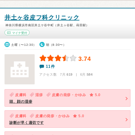
井土ヶ谷皮フ科クリニック
神奈川県横浜市南区井土ケ谷中町（井土ヶ谷駅、蒔田駅）
マイナ受付
土曜（〜12:30）
朝（8:30〜）
3.74
11件
アクセス数 7月:
619
| 6月:
584
皮膚科
湿疹
皮膚の発疹・かゆみ
5.0
頭、顔の湿疹
皮膚科
皮膚の発疹・かゆみ
5.0
診断が早く適切です