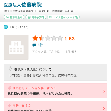
佐藤病院
医療法人
神奈川県横浜市南区南太田（南太田駅、吉野町駅、蒔田駅）
駐車場あり
電子決済可
マイナ受付
(スマホ可)
土曜（〜12:00）
1.63
8件
アクセス数 7月:
402
| 6月:
417
巻き爪（嵌入爪）について
【専門医・資格】
形成外科専門医、皮膚科専門医
リハビリテーション科
5.0
急性期の病院で手術後、リハビリの為に転院。
内科
2.0