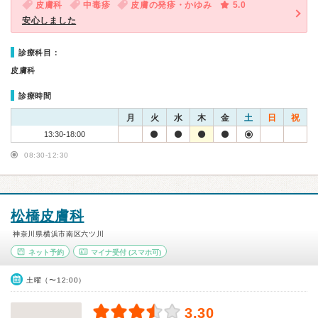
皮膚科
中毒疹
皮膚の発疹・かゆみ
5.0
安心しました
診療科目：
皮膚科
診療時間
月
火
水
木
金
土
日
祝
13:30-18:00
08:30-12:30
松橋皮膚科
神奈川県横浜市南区六ツ川
ネット予約
マイナ受付
(スマホ可)
土曜（〜12:00）
3.30