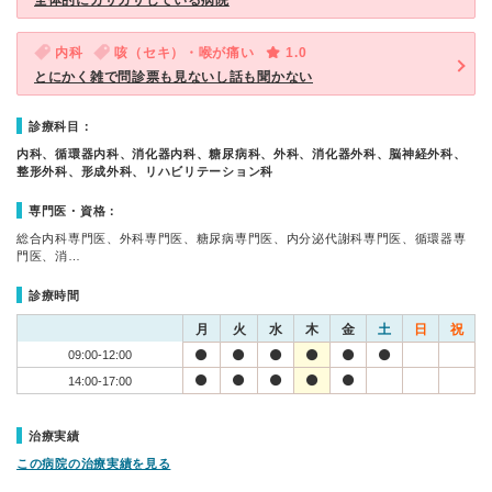
全体的にガサガサしている病院
内科
咳（セキ）・喉が痛い
1.0
とにかく雑で問診票も見ないし話も聞かない
診療科目：
内科、循環器内科、消化器内科、糖尿病科、外科、消化器外科、脳神経外科、
整形外科、形成外科、リハビリテーション科
専門医・資格：
総合内科専門医、外科専門医、糖尿病専門医、内分泌代謝科専門医、循環器専
門医、消…
診療時間
月
火
水
木
金
土
日
祝
09:00-12:00
14:00-17:00
治療実績
この病院の治療実績を見る