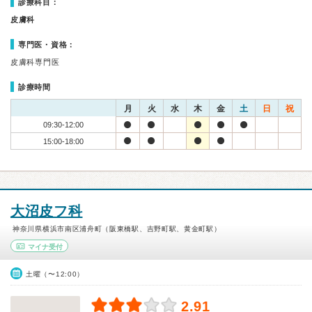
診療科目：
皮膚科
専門医・資格：
皮膚科専門医
診療時間
月
火
水
木
金
土
日
祝
09:30-12:00
15:00-18:00
大沼皮フ科
神奈川県横浜市南区浦舟町（阪東橋駅、吉野町駅、黄金町駅）
マイナ受付
土曜（〜12:00）
2.91