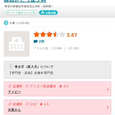
神奈川県横浜市南区花之木町（蒔田駅）
マイナ受付
(スマホ可)
女医在籍
土曜（〜12:00）
3.67
2件
アクセス数 7月:
234
| 6月:
231
巻き爪（嵌入爪）について
【専門医・資格】
皮膚科専門医
皮膚科
アトピー性皮膚炎
4.5
アトピー
皮膚科
けが
4.5
女医さん