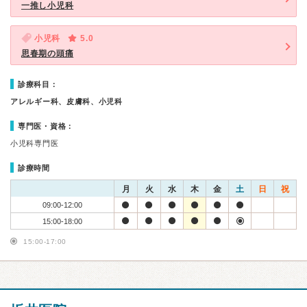
一推し小児科
小児科
5.0
思春期の頭痛
診療科目：
アレルギー科、皮膚科、小児科
専門医・資格：
小児科専門医
診療時間
月
火
水
木
金
土
日
祝
09:00-12:00
15:00-18:00
15:00-17:00