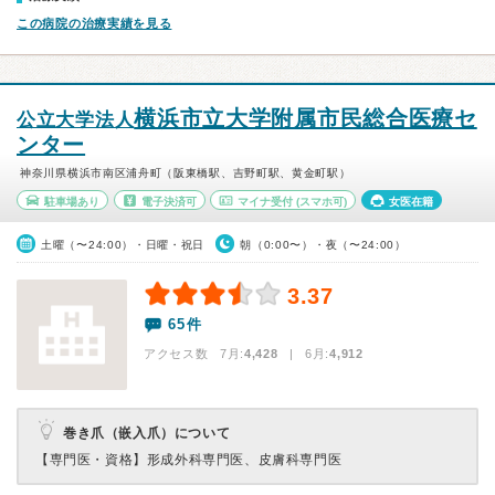
この病院の治療実績を見る
横浜市立大学附属市民総合医療セ
公立大学法人
ンター
神奈川県横浜市南区浦舟町（阪東橋駅、吉野町駅、黄金町駅）
駐車場あり
電子決済可
マイナ受付
(スマホ可)
女医在籍
土曜（〜24:00）・日曜・祝日
朝（0:00〜）・夜（〜24:00）
3.37
65件
アクセス数 7月:
4,428
| 6月:
4,912
巻き爪（嵌入爪）について
【専門医・資格】
形成外科専門医、皮膚科専門医