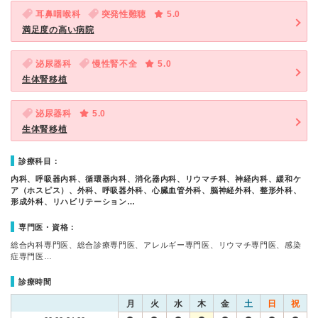
耳鼻咽喉科
突発性難聴
5.0
満足度の高い病院
泌尿器科
慢性腎不全
5.0
生体腎移植
泌尿器科
5.0
生体腎移植
診療科目：
内科、呼吸器内科、循環器内科、消化器内科、リウマチ科、神経内科、緩和ケ
ア（ホスピス）、外科、呼吸器外科、心臓血管外科、脳神経外科、整形外科、
形成外科、リハビリテーション…
専門医・資格：
総合内科専門医、総合診療専門医、アレルギー専門医、リウマチ専門医、感染
症専門医…
診療時間
月
火
水
木
金
土
日
祝