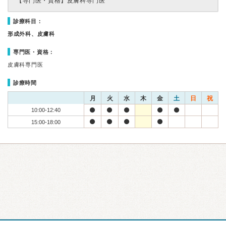
【専門医・資格】
皮膚科専門医
診療科目：
形成外科、皮膚科
専門医・資格：
皮膚科専門医
診療時間
月
火
水
木
金
土
日
祝
10:00-12:40
15:00-18:00