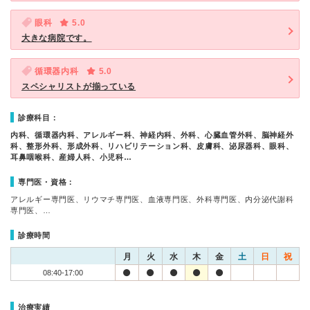
眼科
5.0
大きな病院です。
循環器内科
5.0
スペシャリストが揃っている
診療科目：
内科、循環器内科、アレルギー科、神経内科、外科、心臓血管外科、脳神経外
科、整形外科、形成外科、リハビリテーション科、皮膚科、泌尿器科、眼科、
耳鼻咽喉科、産婦人科、小児科…
専門医・資格：
アレルギー専門医、リウマチ専門医、血液専門医、外科専門医、内分泌代謝科
専門医、…
診療時間
月
火
水
木
金
土
日
祝
08:40-17:00
治療実績