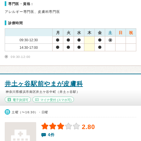
専門医・資格：
アレルギー専門医、皮膚科専門医
診療時間
月
火
水
木
金
土
日
祝
09:30-12:30
14:30-17:00
09:30-12:00
井土ヶ谷駅前やまが皮膚科
神奈川県横浜市南区井土ケ谷中町（井土ヶ谷駅）
電子決済可
マイナ受付
(スマホ可)
土曜（〜16:30）・日曜
2.80
4件