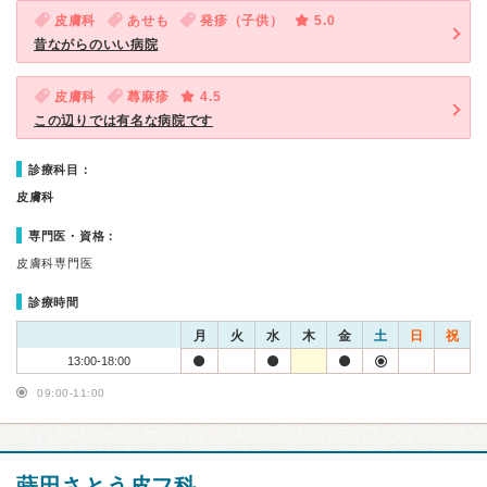
皮膚科
あせも
発疹（子供）
5.0
昔ながらのいい病院
皮膚科
蕁麻疹
4.5
この辺りでは有名な病院です
診療科目：
皮膚科
専門医・資格：
皮膚科専門医
診療時間
月
火
水
木
金
土
日
祝
13:00-18:00
09:00-11:00
蒔田さとう皮フ科