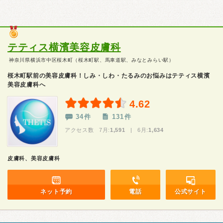
テティス横濱美容皮膚科
神奈川県横浜市中区桜木町（桜木町駅、馬車道駅、みなとみらい駅）
桜木町駅前の美容皮膚科！しみ・しわ・たるみのお悩みはテティス横濱
美容皮膚科へ
4.62
34件
131件
アクセス数 7月:
1,591
| 6月:
1,634
皮膚科、美容皮膚科
ネット予約
電話
公式サイト