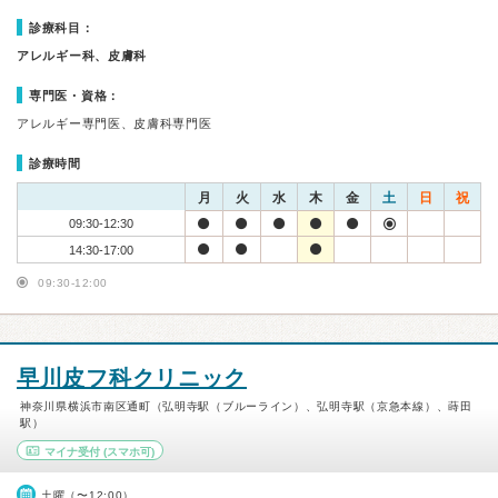
診療科目：
アレルギー科、皮膚科
専門医・資格：
アレルギー専門医、皮膚科専門医
診療時間
月
火
水
木
金
土
日
祝
09:30-12:30
14:30-17:00
09:30-12:00
早川皮フ科クリニック
神奈川県横浜市南区通町（弘明寺駅（ブルーライン）、弘明寺駅（京急本線）、蒔田
駅）
マイナ受付
(スマホ可)
土曜（〜12:00）