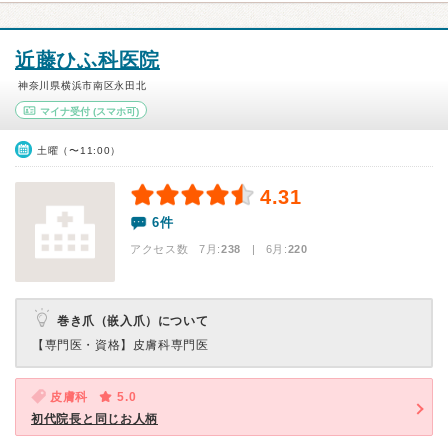
近藤ひふ科医院
神奈川県横浜市南区永田北
マイナ受付
(スマホ可)
土曜（〜11:00）
4.31
6件
アクセス数 7月:
238
| 6月:
220
巻き爪（嵌入爪）について
【専門医・資格】
皮膚科専門医
皮膚科
5.0
初代院長と同じお人柄