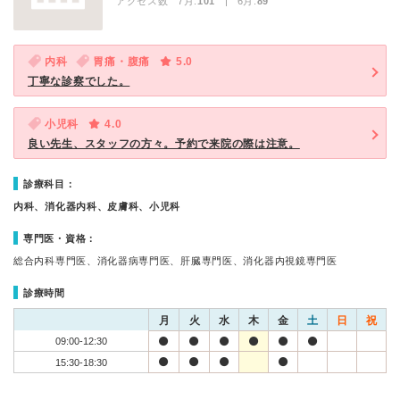
アクセス数 7月:
101
| 6月:
89
内科
胃痛・腹痛
5.0
丁寧な診察でした。
小児科
4.0
良い先生、スタッフの方々。予約で来院の際は注意。
診療科目：
内科、消化器内科、皮膚科、小児科
専門医・資格：
総合内科専門医、消化器病専門医、肝臓専門医、消化器内視鏡専門医
診療時間
月
火
水
木
金
土
日
祝
09:00-12:30
15:30-18:30