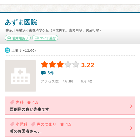
あずま医院
神奈川県横浜市南区清水ケ丘（南太田駅、吉野町駅、黄金町駅）
駐車場あり
マイナ受付
土曜（〜12:00）
3.22
3件
アクセス数 7月:
86
| 6月:
42
内科
4.5
面倒見の良い先生です
小児科
鼻のつまり
4.5
町のお医者さん。