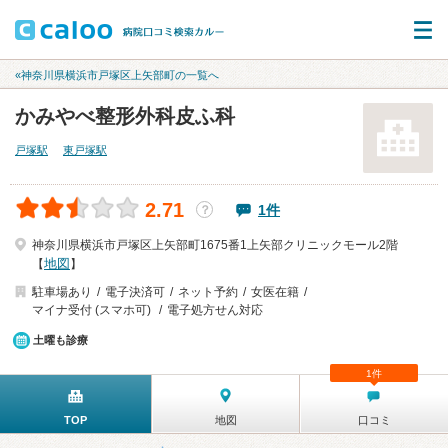
«神奈川県横浜市戸塚区上矢部町の一覧へ
かみやべ整形外科皮ふ科
戸塚駅
東戸塚駅
2.71
1件
？
神奈川県横浜市戸塚区上矢部町1675番1上矢部クリニックモール2階
地図
【
】
駐車場あり
電子決済可
ネット予約
女医在籍
マイナ受付 (スマホ可)
電子処方せん対応
土曜も診療
1件
TOP
地図
口コミ