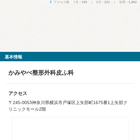
アクセス数 7月：
195
| 6月：
221
| 年間：
1,962
基本情報
かみやべ整形外科皮ふ科
アクセス
〒245-0053神奈川県横浜市戸塚区上矢部町1675番1上矢部ク
リニックモール2階