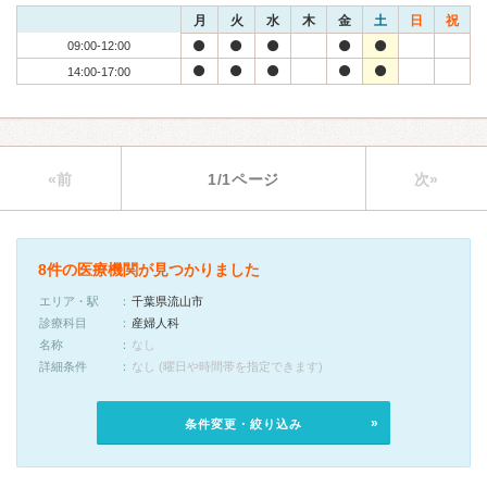
月
火
水
木
金
土
日
祝
09:00-12:00
14:00-17:00
«前
1/1ページ
次»
8件の医療機関が見つかりました
エリア・駅
千葉県流山市
診療科目
産婦人科
名称
なし
詳細条件
なし (曜日や時間帯を指定できます)
条件変更・絞り込み