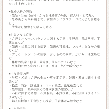
をおすすめします。
■産婦人科の特徴
・妊娠・出産（産科）から女性特有の病気（婦人科）まで対応
・思春期から高齢期まで、女性のライフステージに応じた診療を
行う
・予防から治療まで幅広く対応
■対象となる症状
・月経やホルモンバランスに関する症状：生理痛、月経不順、不
正出血など
・妊娠・出産に関する症状：妊娠の可能性、つわり、おなかの張
りなど
・デリケートゾーンの症状：おりものの異常、かゆみ、性交痛な
ど
・排尿の異常：頻尿、尿漏れ、尿が出にくいなど
・更年期に伴う症状：ほてり、発汗、気分の変化など
■主な診療内容
・診察・相談：月経の悩みや更年期症状、妊娠・避妊に関する相
談など
・検査：内診、超音波（エコー）検査、血液検査など
・妊婦健診：母体や胎児の健康状態の確認など
・不妊に関する診療：不妊相談、不妊検査、不妊治療（タイミン
グ法など）
・婦人科検診：子宮頸がん検診、子宮体がん検査など
■主な治療法