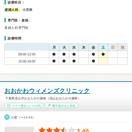
診療科目：
産婦人科
、小児科
専門医・資格：
産婦人科専門医
診療時間
月
火
水
木
金
土
日
祝
09:00-12:00
15:00-18:00
おおかわウィメンズクリニック
千葉県流山市おおたかの森南（流山おおたかの森駅）
マイナ受付
(スマホ可)
電子処方せん対応
土曜（〜14:00）
3.40