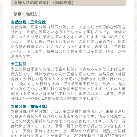
産婦人科の関連項目（病院検索）
診療・治療法
自然分娩・正常分娩
自然分娩・正常分娩（経腟分娩）は、できるだけ医療的な処置を
行わず、自然な陣痛といきみで赤ちゃんを産む方法です。母体や
赤ちゃんの状態が安定しているときに選ばれます。体への負担が
少なく、早い回復が見込まれるため、入院期間も短めです。出血
や会陰の裂傷などが起こることもありますが、必要に応じて医師
がサポートします。費用は公的支援制度（出産育児一時金）が利
用可能です。
帝王切開
帝王切開は手術でお腹と子宮を切開して赤ちゃんを取りあげる出
産方法です。母体や赤ちゃんの安全を守るため、自然分娩（経腟
分娩）が難しい場合やリスクが高いと判断された際に行われま
す。 あらかじめ日程を決めて行う予定帝王切開と、分娩中に母児
の状況が悪化した際に行う緊急帝王切開があります。いずれも麻
酔下（下半身または全身）で行われ、術後の回復には通常、自然
分娩よりやや長い1週間程度の入院期間を要します。
無痛分娩（和痛分娩）
無痛分娩（和痛分娩）とは、主に硬膜外鎮痛法という麻酔を用い
て痛みを麻酔で和らげながら出産する方法です。痛みを軽減する
ことで体力の消耗を防ぎやすくなるとされています。一方で、分
娩時間が長くなったり、吸引・鉗子分娩が必要となる場合もあり
ます。安全に実施するためには、麻酔や分娩管理に習熟した医師
のいる施設を選ぶことが重要です。2024年時点で国内787施設が