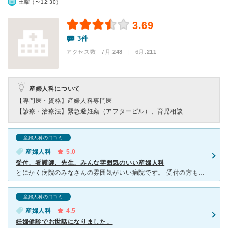
土曜（〜12:30）
3.69
3件
アクセス数 7月:
248
| 6月:
211
産婦人科について
【専門医・資格】
産婦人科専門医
【診療・治療法】
緊急避妊薬（アフターピル）、育児相談
産婦人科の口コミ
産婦人科
5.0
受付、看護師、先生、みんな雰囲気のいい産婦人科
とにかく病院のみなさんの雰囲気がいい病院です。 受付の方も優しいですし、看護師の方もやさしい。産婦人科の先生は1人で忙しそうですが、それを感じさせない優しい物腰柔らかい先生です。 産婦人科はどこも
産婦人科の口コミ
産婦人科
4.5
妊婦健診でお世話になりました。