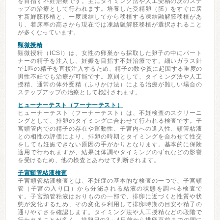
を目指す不妊治療です。主にタイミング法や人工受精の次のステ
ップの治療として行われます。培養した受精卵（胚）をすぐに戻
す新鮮胚移植と、一度凍結してから移植する凍結融解胚移植があ
り、着床率の高さから現在では凍結融解胚移植が選択されること
が多くなっています。
顕微授精
顕微授精（ICSI）は、女性の卵巣から採取した卵子の中にパート
ナーの精子を注入し、妊娠を目指す不妊治療です。細いガラス針
で1匹の精子を直接注入するため、精子の数や質に起因する重度の
男性不妊でも治療が可能です。原則として、タイミング法や人工
授精、通常の体外受精（ふりかけ法）による治療が難しい場合の
ステップアップの治療として検討されます。
ヒューナーテスト（フーナーテスト）
ヒューナーテスト（フーナーテスト）は、不妊検査のスクリーニ
ングとして、排卵のタイミングに合わせて行われる検査です。子
宮頸管内での精子の存在や運動性、子宮内への進入性、頸管粘液
との相性の評価により、排卵の時期とタイミングを合わせて性交
をしても妊娠できない原因の手がかりとなります。基本的に保険
適用で行われますが、結果は体調やタイミングのずれなどの影響
を受けるため、他の検査とあわせて判断されます。
子宮頸管粘液検査
子宮頸管粘液検査とは、不妊症の基本的な検査の一つで、子宮頸
管（子宮の入り口）から分泌される粘液の状態を調べる検査で
す。子宮頸管粘液はおりものの一部で、排卵に近づくと性質や状
態が変化するため、その変化を利用して排卵時期の目安や精子の
通りやすさを確認します。タイミング法や人工授精などの段階で