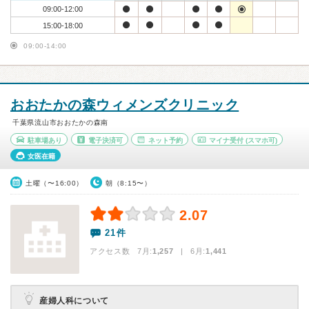
09:00-12:00
15:00-18:00
09:00-14:00
おおたかの森ウィメンズクリニック
千葉県流山市おおたかの森南
駐車場あり
電子決済可
ネット予約
マイナ受付
(スマホ可)
女医在籍
土曜（〜16:00）
朝（8:15〜）
2.07
21件
アクセス数 7月:
1,257
| 6月:
1,441
産婦人科について