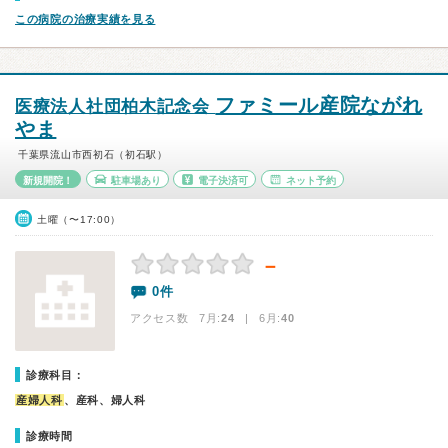
この病院の治療実績を見る
ファミール産院ながれ
医療法人社団柏木記念会
やま
千葉県流山市西初石（初石駅）
新規開院！
駐車場あり
電子決済可
ネット予約
土曜（〜17:00）
－
0件
アクセス数 7月:
24
| 6月:
40
診療科目：
産婦人科
、産科、婦人科
診療時間