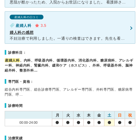
悪阻が酷かったため、入院からお世話になりました。 看護師さんは優しく、またパキパキされた方が多く、安心してお世話になることができました。妊婦検診は医師が行ってくれるのも、安心がありました。医師の検診
産婦人科の口コミ
産婦人科
3.5
婦人科の感想
不妊治療で利用しました。一通りの検査はできます。先生も看護師さんも親切ですし、わからないことは嫌な顔をせず教えてくれ、よい病院です。タイミング法でうまくいかず、人工授精に進みました。ただ、専門の病院で
診療科目：
産婦人科
、内科、呼吸器内科、循環器内科、消化器内科、糖尿病科、アレルギ
ー科、神経内科、腎臓内科、緩和ケア（ホスピス）、外科、呼吸器外科、脳神
経外科、整形外科…
専門医・資格：
総合内科専門医、総合診療専門医、アレルギー専門医、外科専門医、糖尿病専
門医、呼…
診療時間
月
火
水
木
金
土
日
祝
00:00-24:00
治療実績