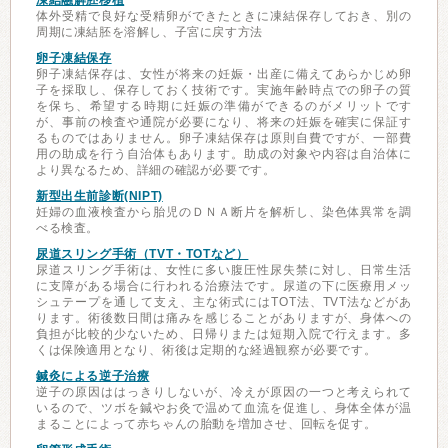
凍結融解胚移植
体外受精で良好な受精卵ができたときに凍結保存しておき、別の
周期に凍結胚を溶解し、子宮に戻す方法
卵子凍結保存
卵子凍結保存は、女性が将来の妊娠・出産に備えてあらかじめ卵
子を採取し、保存しておく技術です。実施年齢時点での卵子の質
を保ち、希望する時期に妊娠の準備ができるのがメリットです
が、事前の検査や通院が必要になり、将来の妊娠を確実に保証す
るものではありません。卵子凍結保存は原則自費ですが、一部費
用の助成を行う自治体もあります。助成の対象や内容は自治体に
より異なるため、詳細の確認が必要です。
新型出生前診断(NIPT)
妊婦の血液検査から胎児のＤＮＡ断片を解析し、染色体異常を調
べる検査。
尿道スリング手術（TVT・TOTなど）
尿道スリング手術は、女性に多い腹圧性尿失禁に対し、日常生活
に支障がある場合に行われる治療法です。尿道の下に医療用メッ
シュテープを通して支え、主な術式にはTOT法、TVT法などがあ
ります。術後数日間は痛みを感じることがありますが、身体への
負担が比較的少ないため、日帰りまたは短期入院で行えます。多
くは保険適用となり、術後は定期的な経過観察が必要です。
鍼灸による逆子治療
逆子の原因ははっきりしないが、冷えが原因の一つと考えられて
いるので、ツボを鍼やお灸で温めて血流を促進し、身体全体が温
まることによって赤ちゃんの胎動を増加させ、回転を促す。