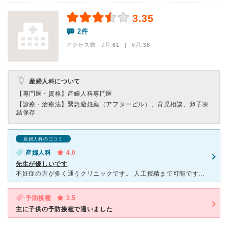
3.35
2件
アクセス数 7月:
61
| 6月:
38
産婦人科について
【専門医・資格】
産婦人科専門医
【診療・治療法】
緊急避妊薬（アフターピル）、育児相談、卵子凍
結保存
産婦人科の口コミ
産婦人科
4.0
先生が優しいです
不妊症の方が多く通うクリニックです。 人工授精まで可能ですが、体外受精以降のステップアップは他院を紹介されます。 小児科もやっているので予防接種や定期検診のお子さんもいらっしゃいますが、予約制では
予防接種
3.5
主に子供の予防接種で通いました