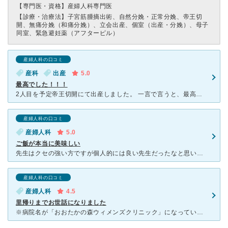
【専門医・資格】
産婦人科専門医
【診療・治療法】
子宮筋腫摘出術、自然分娩・正常分娩、帝王切
開、無痛分娩（和痛分娩）、立会出産、個室（出産・分娩）、母子
同室、緊急避妊薬（アフターピル）
産婦人科の口コミ
産科
出産
5.0
最高でした！！！
2人目を予定帝王切開にて出産しました。 一言で言うと、最高！！！1人目もここで産みたかった！ まずご飯がとても美味しい… 朝昼おやつ夜に夜食も出ます。 量が少し多いのですが、華やかでと
産婦人科の口コミ
産婦人科
5.0
ご飯が本当に美味しい
先生はクセの強い方ですが個人的には良い先生だったなと思います。 麻酔科もやってた？やってる？みたいなので緊急帝王切開になっても麻酔科の先生を待たずともそのままやってくれます。 そして何より助産師さ
産婦人科の口コミ
産婦人科
4.5
里帰りまでお世話になりました
※病院名が「おおたかの森ウィメンズクリニック」になっていますが、正しくは「おおたかの森ウィメンズ ケア クリニック」です。 こちらでは、第二子の里帰り出産までの期間お世話になりました。 院長先