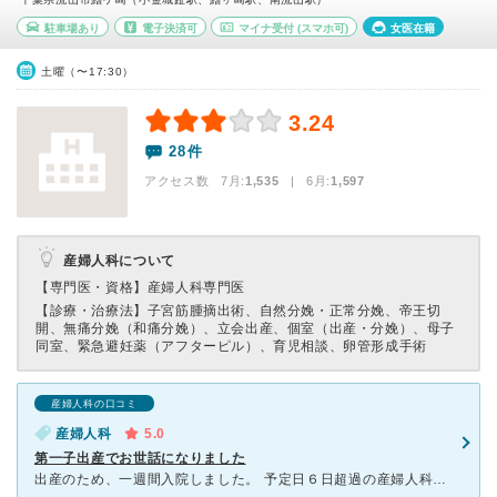
駐車場あり
電子決済可
マイナ受付
(スマホ可)
女医在籍
土曜（〜17:30）
3.24
28件
アクセス数 7月:
1,535
| 6月:
1,597
産婦人科について
【専門医・資格】
産婦人科専門医
【診療・治療法】
子宮筋腫摘出術、自然分娩・正常分娩、帝王切
開、無痛分娩（和痛分娩）、立会出産、個室（出産・分娩）、母子
同室、緊急避妊薬（アフターピル）、育児相談、卵管形成手術
産婦人科の口コミ
産婦人科
5.0
第一子出産でお世話になりました
出産のため、一週間入院しました。 予定日６日超過の産婦人科での健診時に即日入院と言われ、急でした。 入院した日の夕方には促進剤の処置をはじめ、翌々日に普通分娩で出産できました。 助産師の方々は、