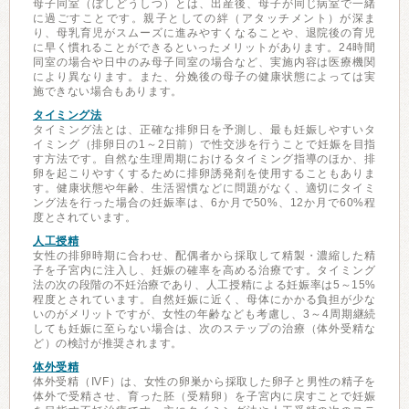
母子同室（ぼしどうしつ）とは、出産後、母子が同じ病室で一緒
に過ごすことです。親子としての絆（アタッチメント）が深ま
り、母乳育児がスムーズに進みやすくなることや、退院後の育児
に早く慣れることができるといったメリットがあります。24時間
同室の場合や日中のみ母子同室の場合など、実施内容は医療機関
により異なります。また、分娩後の母子の健康状態によっては実
施できない場合もあります。
タイミング法
タイミング法とは、正確な排卵日を予測し、最も妊娠しやすいタ
イミング（排卵日の1～2日前）で性交渉を行うことで妊娠を目指
す方法です。自然な生理周期におけるタイミング指導のほか、排
卵を起こりやすくするために排卵誘発剤を使用することもありま
す。健康状態や年齢、生活習慣などに問題がなく、適切にタイミ
ング法を行った場合の妊娠率は、6か月で50%、12か月で60%程
度とされています。
人工授精
女性の排卵時期に合わせ、配偶者から採取して精製・濃縮した精
子を子宮内に注入し、妊娠の確率を高める治療です。タイミング
法の次の段階の不妊治療であり、人工授精による妊娠率は5～15%
程度とされています。自然妊娠に近く、母体にかかる負担が少な
いのがメリットですが、女性の年齢なども考慮し、3～4周期継続
しても妊娠に至らない場合は、次のステップの治療（体外受精な
ど）の検討が推奨されます。
体外受精
体外受精（IVF）は、女性の卵巣から採取した卵子と男性の精子を
体外で受精させ、育った胚（受精卵）を子宮内に戻すことで妊娠