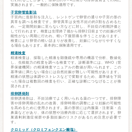
行われることが多く、排卵日の3～4日前から排卵直前までの間に
実施されます。一般的に保険適用です。
子宮卵管造影法
子宮内に造影剤を注入し、レントゲンで卵管の通りや子宮の形の
異常を調べる検査です。卵管異常は女性不妊の約3割を占めるた
め、一定期間妊娠に至らない方などに対し、不妊症の初期評価と
して行われます。検査は生理終了後から排卵2日前までの妊娠の可
能性がない周期に行われ、軽い下腹部痛を伴うことがあります。
検査により卵管の軽い詰まりが改善し、妊娠につながりやすくな
る場合もあります。基本的に保険適用です。
精液検査
精液検査は、採取した精液を顕微鏡や専用の機器で分析、数値化
し、生殖能力の程度を調べる検査です。診断基準には、WHO（世
界保健機関）の精液検査マニュアルの数値が用いられます。この
基準値に満たない場合には自然妊娠が難しい可能性があります。
精液の状態は体調やストレスなどで変動するため、基準値を下回
った場合は複数回の検査を行い、正確な診断につなげることが推
奨されます。
排卵誘発剤
排卵誘発剤は、不妊治療でよく用いられる薬の一つです。排卵障
害や排卵周期の乱れの改善、排卵時期の調整により妊娠の可能性
を高めるために使用されます。薬の形状には内服薬・注射薬・点
鼻薬などがあり、体の状態や治療内容に応じて選択されます。卵
巣過剰刺激症候群や多胎妊娠のリスクがあるため注意が必要で
す。
クロミッド（クロミフェンクエン酸塩）