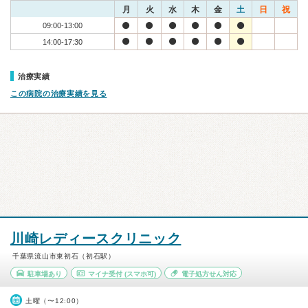
月
火
水
木
金
土
日
祝
09:00-13:00
14:00-17:30
治療実績
この病院の治療実績を見る
川崎レディースクリニック
千葉県流山市東初石（初石駅）
駐車場あり
マイナ受付
(スマホ可)
電子処方せん対応
土曜（〜12:00）