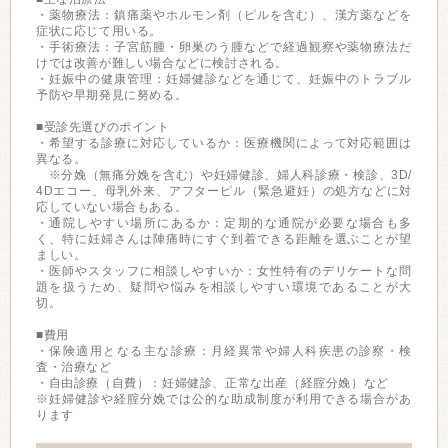
・薬物療法：鎮痛薬やホルモン剤（ピルを含む）、漢方薬などを
症状に応じて用いる。
・手術療法：子宮筋腫・卵巣のう腫などで経過観察や薬物療法だ
けでは改善が難しい場合などに検討される。
・妊娠中の健康管理：妊婦健診などを通じて、妊娠中のトラブル
予防や早期発見に努める。
■受診先選びのポイント
・希望する診療に対応しているか：医療機関によって対応範囲は
異なる。
※分娩（無痛分娩を含む）や妊婦健診、婦人科診療・検診、3D/
4Dエコー、母乳外来、アフターピル（緊急避妊）の処方などに対
応していない場合もある。
・通院しやすい場所にあるか：定期的な通院が必要な場合も多
く、特に妊婦さんは陣痛時にすぐ到着できる距離を選ぶことが望
ましい。
・医師やスタッフに相談しやすいか：女性特有のデリケートな問
題を扱うため、疑問や悩みを相談しやすい環境であることが大
切。
■費用
・保険適用となる主な診療：月経異常や婦人科疾患の診察・検
査・治療など
・自由診療（自費）：妊婦健診、正常な出産（経腟分娩）など
※妊婦健診や経腟分娩では公的な助成制度が利用できる場合があ
ります