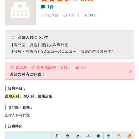
1件
アクセス数 7月:
136
| 6月:
149
産婦人科について
【専門医・資格】
産婦人科専門医
【診療・治療法】
3Dエコー/4Dエコー（胎児の超音波検査）
婦人科
更年期障害（女性）
4.5
医師の対応に好感！
診療科目：
産婦人科
、婦人科、健康診断
専門医・資格：
産婦人科専門医
診療時間
月
火
水
木
金
土
日
祝