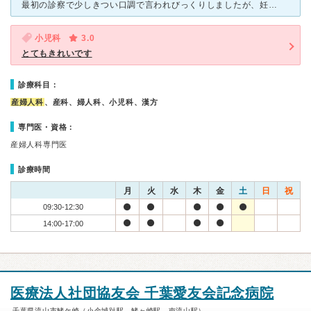
最初の診察で少しきつい口調で言われびっくりしましたが、妊娠初期で出血しているのに立ち仕事を続けていいか聞いた私への注意で言ってくださったことでした。おかげさまで仕事を休む決断ができたので感謝しています
小児科
3.0
とてもきれいです
診療科目：
産婦人科
、産科、婦人科、小児科、漢方
専門医・資格：
産婦人科専門医
診療時間
月
火
水
木
金
土
日
祝
09:30-12:30
14:00-17:00
医療法人社団協友会 千葉愛友会記念病院
千葉県流山市鰭ケ崎（小金城趾駅、鰭ヶ崎駅、南流山駅）