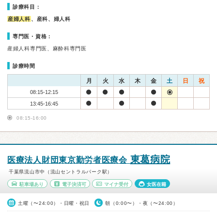
診療科目：
産婦人科
、産科、婦人科
専門医・資格：
産婦人科専門医、麻酔科専門医
診療時間
月
火
水
木
金
土
日
祝
08:15-12:15
13:45-16:45
08:15-16:00
東葛病院
医療法人財団東京勤労者医療会
千葉県流山市中（流山セントラルパーク駅）
駐車場あり
電子決済可
マイナ受付
女医在籍
土曜（〜24:00）・日曜・祝日
朝（0:00〜）・夜（〜24:00）