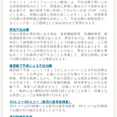
クロミッド（クロミフェンクエン酸塩）は、不妊治療で用いられ
る排卵誘発剤のひとつで、間接的に卵巣に働きかけて排卵を促す
飲み薬です。脳の視床下部に作用してホルモン分泌（FSH・LHな
ど）を促し、卵胞の成長と排卵を起こしやすくします。排卵障害
の治療や排卵時期の調整を目的として、不妊治療の初期段階で、
タイミング法・人工授精などと組み合わせて使用されます。
男性不妊治療
不妊の原因が男性側にある場合、造精機能障害、性機能障害、精
路通過障害の3つの要因があります。男性不妊では、検査で原因を
特定して薬物療法や手術を行うことで妊娠を目指すほか、人工授
精や顕微授精などの高度生殖医療を検討する場合もあります。効
果が出るまでには時間がかかることがあり、男女ともに年齢を重
ねることで妊娠率が低下することも考慮して、適切な時期に夫婦
で治療を開始することが推奨されます。
腹腔鏡下手術による不妊治療
腹腔鏡下手術（ふくくうきょうかしゅじゅつ）による不妊治療は
「ラパロ」とも呼ばれ、お腹に小さな穴を開けてカメラで子宮や
卵巣、卵管を観察しながら、不妊の原因となる病気を同時に治療
する方法です。子宮内膜症や骨盤内癒着、卵管障害などが主な対
象です。身体への負担が少なく、妊娠しやすい状態に近づけま
す。一般的には1週間以内の短期入院となることが多く、対象とな
る疾患によっては保険適用で行われます。
3Dエコー/4Dエコー（胎児の超音波検査）
3Dエコーは3D画像による胎児の超音波検査、4Dエコーは3D動画
でお腹の中の胎児を見ることができる。