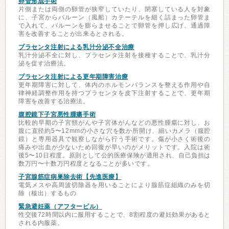
卵管形成手術
片側または両側の卵管が狭窄していたり、閉塞している人を対象
に、子宮からバルーン（風船）カテーテルを細く詰まった卵管ま
で入れて、バルーンを膨らませることで卵管を押し広げ、通過障
害を改善することが出来るとされる。
プラセンタ注射による乳汁分泌不全治療
乳汁分泌不全に対し、プラセンタ注射を接種することで、乳汁分
泌を促す治療法。
プラセンタ注射による更年期障害治療
更年期障害に対して、体内のホルモンバランスを整える作用や自
律神経調整作用を持つプラセンタを皮下注射することで、更年期
障害を改善する治療法。
腹腔鏡下子宮悪性腫瘍手術
比較的早期の子宮頸がんや子宮体がんなどの悪性腫瘍に対し、お
腹に直径約5〜12mmの小さな穴を数か所開け、細いカメラ（腹腔
鏡）と専用器具で観察しながら行う手術です。傷が小さく術後の
痛みや出血が少ないため回復が早いのがメリットです。入院は術
後5〜10日程度。原則として公的医療保険が適用され、自己負担は
数万円〜十数万円程度となることが多いです。
子宮腺筋症病巣除去術【先進医療】
電気メスや高周波切除器を用いることにより腺筋症組織のみを切
除（核出）するもの
緊急避妊薬（アフターピル）
性交後72時間以内に服用することで、8割程度の避妊効果があると
される内服薬。