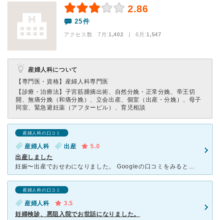
2.86
25件
アクセス数 7月:
1,402
| 6月:
1,547
産婦人科について
【専門医・資格】
産婦人科専門医
【診療・治療法】
子宮筋腫摘出術、自然分娩・正常分娩、帝王切
開、無痛分娩（和痛分娩）、立会出産、個室（出産・分娩）、母子
同室、緊急避妊薬（アフターピル）、育児相談
産婦人科の口コミ
産婦人科
出産
5.0
出産しました
妊娠〜出産でおせわになりました。 Googleの口コミをみると、救急外来の対応や、戦争反対！のような張り紙が怖い、と色々書かれていましたが、 産婦人科に何ヶ月も通っていて、 そういった嫌
産婦人科の口コミ
産婦人科
3.5
妊婦検診、悪阻入院でお世話になりました。