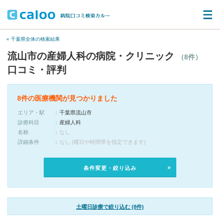
« 千葉県全体の検索結果
流山市の産婦人科の病院・クリニック
（8件）
口コミ・評判
8件の医療機関が見つかりました
エリア・駅
千葉県流山市
診療科目
産婦人科
名称
なし
詳細条件
なし (曜日や時間帯を指定できます)
条件変更・絞り込み
土曜日診療で絞り込む (8件)