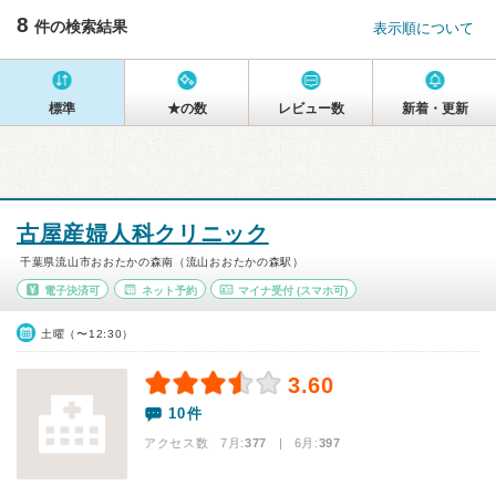
8
件の検索結果
表示順について
標準
★の数
レビュー数
新着・更新
古屋産婦人科クリニック
千葉県流山市おおたかの森南（流山おおたかの森駅）
電子決済可
ネット予約
マイナ受付
(スマホ可)
土曜（〜12:30）
3.60
10件
アクセス数 7月:
377
| 6月:
397