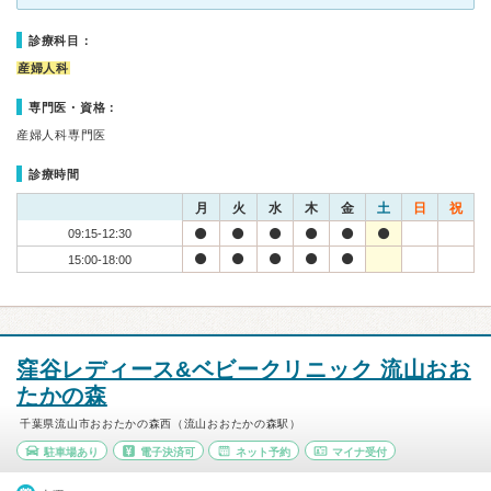
診療科目：
産婦人科
専門医・資格：
産婦人科専門医
診療時間
月
火
水
木
金
土
日
祝
09:15-12:30
15:00-18:00
窪谷レディース&ベビークリニック 流山おお
たかの森
千葉県流山市おおたかの森西（流山おおたかの森駅）
駐車場あり
電子決済可
ネット予約
マイナ受付