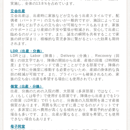
実施し、全体の13.8％を占めています。
立会出産
立会出産は、出産時に家族などが立ち会う出産スタイルです。配
偶者（パートナー）の立ち会いが一般的ですが、施設によっては
兄・姉などお子さんの立ち会いが可能なケースもあります。家族
のサポートにより産婦の不安や緊張が軽減され、安心して出産に
臨めるのがメリットです。また、誕生の瞬間を共有することで家
族の絆が深まり、積極的な育児参加に繋がるといった効果も期待
されます。
LDR（出産・分娩）
LDRとは、Labor（陣痛）、Delivery（分娩）、Recovery（回
復）の頭文字であり、陣痛の開始から出産、産後の回復（2時間程
度）までを一つのベッドで過ごすことができる部屋です。陣痛の
ピーク時に分娩室に移動する必要がないため、産婦の身体的な負
担の軽減が可能です。また、プライバシーも確保されるため、家
族の立ち会い出産を希望する場合にも使用されています。
個室（出産・分娩）
出産、分娩のための入院の際、大部屋（多床部屋）ではなく、一
人（もしくは母子）で使用する部屋です。陣痛から出産までを1つ
の部屋（LDR室）で行うものと、分娩後の入院期間を過ごす産後
個室があります。周囲を気にせずに過ごせるのがメリットです
が、多床室に比べ費用が高くなる傾向があり、事前予約が必要な
場合も多いです。また、出産が重なると、個室を希望しても使用
できない場合もあります。
母子同室