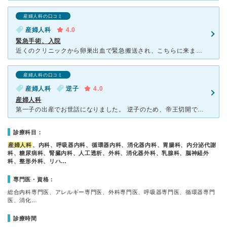
産婦人科の口コミ
産婦人科
4.0
緊急手術、入院
近くのクリニックから卵巣出血で緊急搬送され、こちらに来ました。まず、お忙しい中受け入れていただき、感謝いたします。担当してくださった産婦人科の平川先生はとても冷静に検査をしてくださり、手術が必要である
産婦人科の口コミ
産婦人科
逆子
4.0
産婦人科
第一子の出産でお世話になりました。 逆子のため、帝王切開での出産で、右も左も分からず不安だらけでしたが、婦人科、麻酔科、小児科の先生で連携しており、とても安心感がありました。 助産師さんが皆とても
診療科目：
産婦人科
、内科、呼吸器内科、循環器内科、消化器内科、胃腸科、内分泌代謝
科、糖尿病科、腎臓内科、人工透析、外科、消化器外科、乳腺科、脳神経外
科、整形外科、リハ…
専門医・資格：
総合内科専門医、アレルギー専門医、外科専門医、呼吸器専門医、循環器専門
医、消化…
診療時間