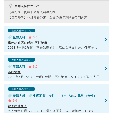
産婦人科について
【専門医・資格】
産婦人科専門医
【専門外来】
不妊治療外来、女性の更年期障害専門外来
産婦人科の口コミ
産婦人科
5.0
温かな対応に感謝(不妊治療)
2023.7〜約1年間、不妊治療でお世話になりました。仕事をしていること、第一子の育児をしながらでの治療でしたが、テキパキとした診察と丁寧な説明がありがたかったです。 また、無事に妊娠できたものの、
産婦人科の口コミ
産婦人科
5.0
不妊治療
2024年5月ごろまでの約1年間、不妊治療（タイミング法・人工授精）でお世話になりました。 体外受精へのステップアップのため他院へ転院しましたが、それまでの間、古屋先生には大変親身に診ていただき、心
産婦人科の口コミ
産婦人科
生理不順（女性）・おりものの異常（女性）
5.0
徐々に仲良く
もう何年も通っています。最初は正直、先生が怖かったです。ハッキリ物を言わないと怒られたりしていました。ですので、合わない方は合わないと思ってしまうかもしれません… ですが、日に日に先生の雰囲気が柔ら