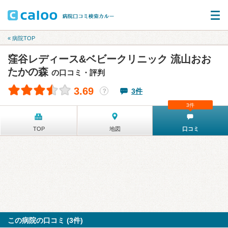
« 病院TOP
窪谷レディース&ベビークリニック 流山おお
たかの森
の口コミ・評判
3.69
3件
？
3件
TOP
地図
口コミ
この病院の口コミ (3件)