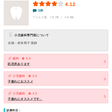
4.12
3件
アクセス数 7月:
76
| 6月:
80
小児歯科専門医について
在籍：村本周子 医師
歯科
5.0
託児所あります
小児歯科
5.0
子連れにおススメ
小児歯科
4.5
子連れにオススメです。
診療科目：