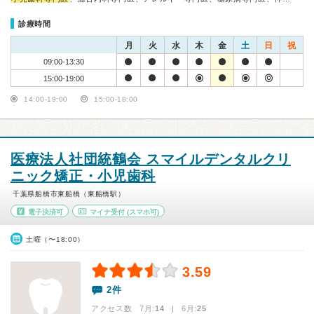
診療時間
月
火
水
木
金
土
日
祝
09:00-13:30
15:00-19:00
14:00-19:00
15:00-18:00
医療法人社団統鶴会 スマイルデンタルクリ
ニック矯正・小児歯科
千葉県船橋市東船橋（東船橋駅）
電子決済可
マイナ受付
(スマホ可)
土曜（〜18:00）
3.59
2件
アクセス数 7月:
14
| 6月:
25