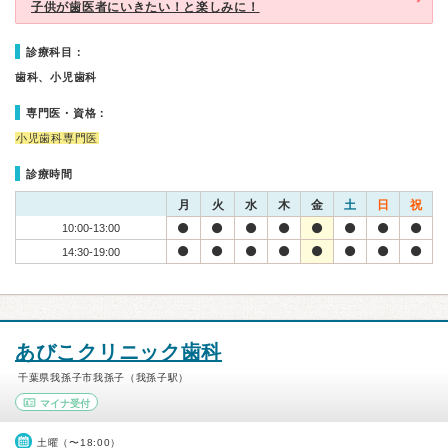
子供が歯医者にいきたい！と楽しみに！
診療科目：
歯科、小児歯科
専門医・資格：
小児歯科専門医
診療時間
月
火
水
木
金
土
日
祝
10:00-13:00
14:30-19:00
あびこクリニック歯科
千葉県我孫子市我孫子（我孫子駅）
マイナ受付
土曜（〜18:00）