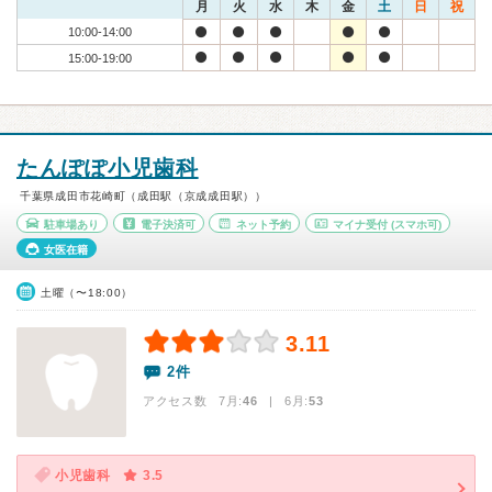
月
火
水
木
金
土
日
祝
10:00-14:00
15:00-19:00
たんぽぽ小児歯科
千葉県成田市花崎町（成田駅（京成成田駅））
駐車場あり
電子決済可
ネット予約
マイナ受付
(スマホ可)
女医在籍
土曜（〜18:00）
3.11
2件
アクセス数 7月:
46
| 6月:
53
小児歯科
3.5