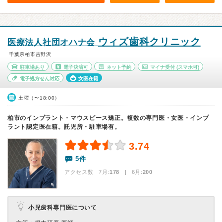
ウィズ歯科クリニック
医療法人社団オハナ会
千葉県柏市吉野沢
駐車場あり
電子決済可
ネット予約
マイナ受付
(スマホ可)
電子処方せん対応
女医在籍
土曜（〜18:00）
柏市のインプラント・マウスピース矯正。複数の専門医・女医・インプ
ラント認定医在籍。託児所・駐車場有。
3.74
5件
アクセス数 7月:
178
| 6月:
200
小児歯科専門医について