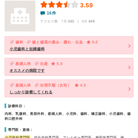
3.59
16件
アクセス数 7月:
553
| 6月:
649
歯科
歯と歯茎の痛み・腫れ・出血
5.0
小児歯科と妊婦歯科
産婦人科
出産
5.0
オススメの病院です
産婦人科
生理不順（女性）
4.5
しっかり診察してくれる
診療科目：
内科、乳腺科、美容外科、産婦人科、小児科、歯科、矯正歯科、小児歯科、歯
科口腔外科
専門医・資格：
小児歯科専門医
、総合内科専門医、アレルギー専門医、糖尿病専門医、神…