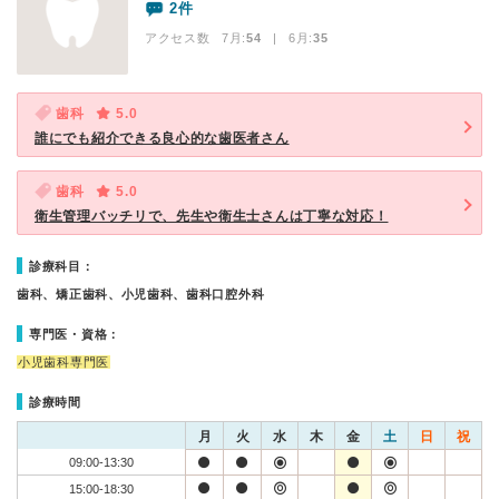
2件
アクセス数 7月:
54
| 6月:
35
歯科
5.0
誰にでも紹介できる良心的な歯医者さん
歯科
5.0
衛生管理バッチリで、先生や衛生士さんは丁寧な対応！
診療科目：
歯科、矯正歯科、小児歯科、歯科口腔外科
専門医・資格：
小児歯科専門医
診療時間
月
火
水
木
金
土
日
祝
09:00-13:30
15:00-18:30