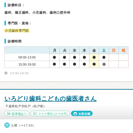
診療科目：
歯科、矯正歯科、小児歯科、歯科口腔外科
専門医・資格：
小児歯科専門医
診療時間
月
火
水
木
金
土
日
祝
09:00-13:00
15:00-19:00
15:00-18:00
いろどり歯科こどもの歯医者さん
千葉県松戸市松戸（松戸駅）
駐車場あり
マイナ受付
(スマホ可)
女医在籍
土曜（〜17:00）