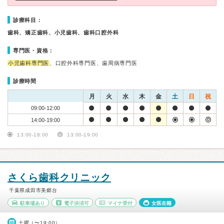
診療科目：
歯科、矯正歯科、小児歯科、歯科口腔外科
専門医・資格：
小児歯科専門医
、口腔外科専門医、歯周病専門医
診療時間
月
火
水
木
金
土
日
祝
09:00-12:00
14:00-19:00
13:00-18:00
13:00-19:00
さくら歯科クリニック
千葉県成田市美郷台
駐車場あり
電子決済可
マイナ受付
女医在籍
土曜（〜19:00）