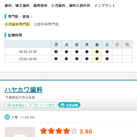
歯科、矯正歯科、歯周病科、小児歯科、歯科口腔外科、インプラント
専門医・資格：
小児歯科専門医
、口腔外科専門医
診療時間
月
火
水
木
金
土
日
祝
09:30-13:30
15:00-18:00
ハヤカワ歯科
千葉県松戸市小金原
駐車場あり
マイナ受付
女医在籍
土曜（〜18:00）
3.90