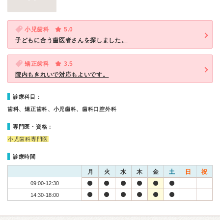
小児歯科
5.0
子どもに合う歯医者さんを探しました。
矯正歯科
3.5
院内もきれいで対応もよいです。
診療科目：
歯科、矯正歯科、小児歯科、歯科口腔外科
専門医・資格：
小児歯科専門医
診療時間
月
火
水
木
金
土
日
祝
09:00-12:30
14:30-18:00