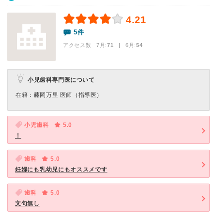
4.21
5件
アクセス数 7月:
71
| 6月:
54
小児歯科専門医について
在籍：藤岡万里 医師（指導医）
小児歯科
5.0
！
歯科
5.0
妊婦にも乳幼児にもオススメです
歯科
5.0
文句無し