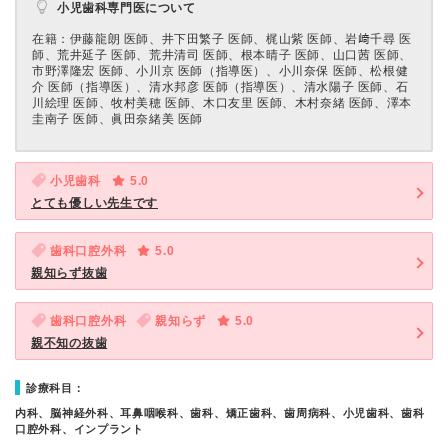
小児歯科専門医について
在籍：伊藤龍朗 医師、井下田繁子 医師、梶山紫 医師、岩﨑千尋 医
師、荒井延子 医師、荒井清司 医師、根本晴子 医師、山口茜 医師、
市野澤隆宏 医師、小川京 医師（指導医）、小川奈保 医師、松根健
介 医師（指導医）、清水邦彦 医師（指導医）、清水陽子 医師、石
川絵理 医師、牧村美穂 医師、木口友里 医師、木村奈緒 医師、澤本
圭南子 医師、眞田奈緒美 医師
小児歯科
5.0
とても優しい先生です
歯科口腔外科
5.0
親知らず抜歯
歯科口腔外科
親知らず
5.0
親不知の抜歯
診療科目：
内科、脳神経外科、耳鼻咽喉科、歯科、矯正歯科、歯周病科、小児歯科、歯科
口腔外科、インプラント