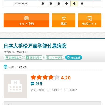
09:00-18:00
ネット予約
電話
公式サイト
日本大学松戸歯学部付属病院
千葉県松戸市栄町西
駐車場あり
電子決済可
マイナ受付
女医在籍
土曜（〜10:00）
4.20
26件
アクセス数 7月:
2,211
| 6月:
2,387