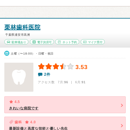
栗林歯科医院
千葉県浦安市高洲
駐車場あり
電子決済可
ネット予約
マイナ受付
土曜（〜18:00）・日曜・祝日
3.53
2件
アクセス数 7月:
96
| 6月:
91
4.5
きれいな病院です
歯科
4.0
最新設備と高度な技術と優しい先生