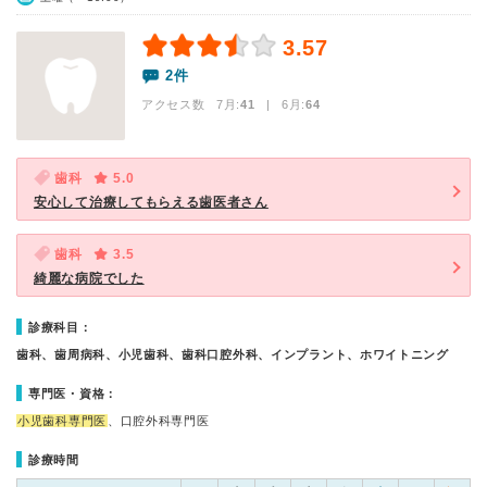
3.57
2件
アクセス数 7月:
41
| 6月:
64
歯科
5.0
安心して治療してもらえる歯医者さん
歯科
3.5
綺麗な病院でした
診療科目：
歯科、歯周病科、小児歯科、歯科口腔外科、インプラント、ホワイトニング
専門医・資格：
小児歯科専門医
、口腔外科専門医
診療時間