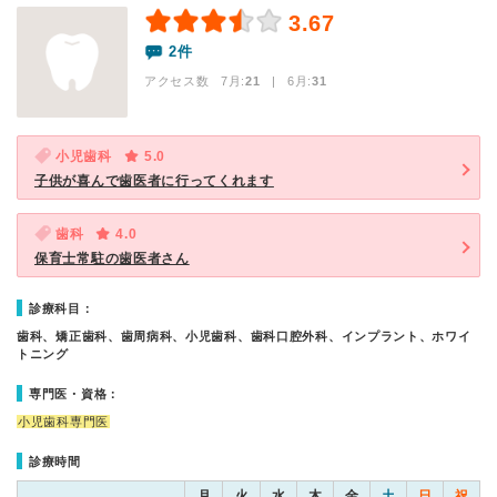
3.67
2件
アクセス数 7月:
21
| 6月:
31
小児歯科
5.0
子供が喜んで歯医者に行ってくれます
歯科
4.0
保育士常駐の歯医者さん
診療科目：
歯科、矯正歯科、歯周病科、小児歯科、歯科口腔外科、インプラント、ホワイ
トニング
専門医・資格：
小児歯科専門医
診療時間
月
火
水
木
金
土
日
祝