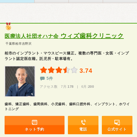
ウィズ歯科クリニック
医療法人社団オハナ会
千葉県柏市吉野沢
柏市のインプラント・マウスピース矯正。複数の専門医・女医・インプ
ラント認定医在籍。託児所・駐車場有。
3.74
5件
アクセス数 7月:
178
| 6月:
200
歯科、矯正歯科、歯周病科、小児歯科、歯科口腔外科、インプラント、ホワイ
トニング
ネット予約
電話
公式サイト