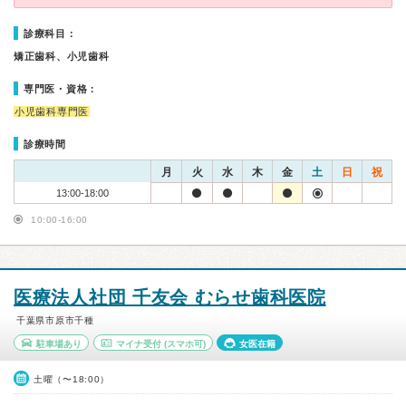
診療科目：
矯正歯科、小児歯科
専門医・資格：
小児歯科専門医
診療時間
月
火
水
木
金
土
日
祝
13:00-18:00
10:00-16:00
医療法人社団 千友会 むらせ歯科医院
千葉県市原市千種
駐車場あり
マイナ受付
(スマホ可)
女医在籍
土曜（〜18:00）