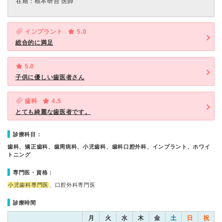
在籍：根本研吾 医師
インプラント
5.0
総合的に満足
5.0
子供に優しい歯医者さん
歯科
4.5
とても綺麗な歯医者です。
診療科目：
歯科、矯正歯科、歯周病科、小児歯科、歯科口腔外科、インプラント、ホワイ
トニング
専門医・資格：
小児歯科専門医
、口腔外科専門医
診療時間
月
火
水
木
金
土
日
祝