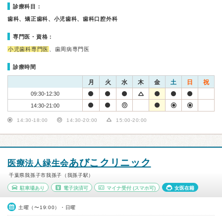
診療科目：
歯科、矯正歯科、小児歯科、歯科口腔外科
専門医・資格：
小児歯科専門医
、歯周病専門医
診療時間
月
火
水
木
金
土
日
祝
09:30-12:30
14:30-21:00
14:30-18:00
14:30-20:00
15:00-20:00
あびこクリニック
医療法人緑生会
千葉県我孫子市我孫子（我孫子駅）
駐車場あり
電子決済可
マイナ受付
(スマホ可)
女医在籍
土曜（〜19:00）・日曜