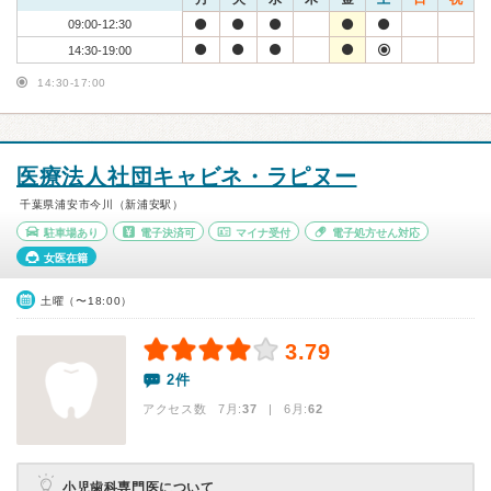
09:00-12:30
14:30-19:00
14:30-17:00
医療法人社団キャビネ・ラピヌー
千葉県浦安市今川（新浦安駅）
駐車場あり
電子決済可
マイナ受付
電子処方せん対応
女医在籍
土曜（〜18:00）
3.79
2件
アクセス数 7月:
37
| 6月:
62
小児歯科専門医について