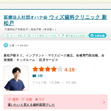
ウィズ歯科クリニック 新
医療法人社団オハナ会
松戸
千葉県松戸市新松戸（新松戸駅（幸谷駅））
ネット予約
マイナ受付
(スマホ可)
電子処方せん対応
女医在籍
土曜（〜18:00）
新松戸駅すぐ。インプラント・マウスピース矯正。各種専門医在籍。全
室個室・キッズルーム・ 託児サービス
4.18
3件
アクセス数 7月:
244
| 6月:
122
歯科
虫歯
5.0
通いたいと思える歯科医院でした