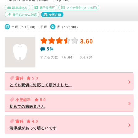
駐車場あり
電子決済可
マイナ受付
(スマホ可)
電子処方せん対応
女医在籍
土曜（〜18:00）・日曜
夜（〜21:00）
3.60
5件
アクセス数 7月:
64
| 6月:
784
歯科
5.0
とても親切に対応して頂けました。
小児歯科
5.0
初めての歯医者さん
歯科
4.0
清潔感があって明るいです