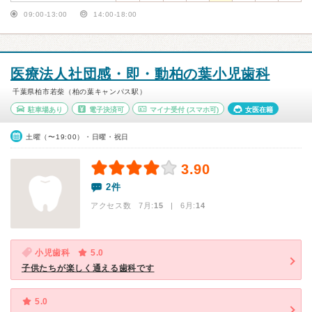
09:00-13:00
14:00-18:00
医療法人社団感・即・動柏の葉小児歯科
千葉県柏市若柴（柏の葉キャンパス駅）
駐車場あり
電子決済可
マイナ受付
(スマホ可)
女医在籍
土曜（〜19:00）・日曜・祝日
3.90
2件
アクセス数 7月:
15
| 6月:
14
小児歯科
5.0
子供たちが楽しく通える歯科です
5.0