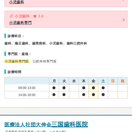
小児歯科
小児歯科
3.0
小児歯科専門
診療科目：
歯科、矯正歯科、歯周病科、小児歯科、歯科口腔外科
専門医・資格：
小児歯科専門医
、口腔外科専門医
診療時間
月
火
水
木
金
土
日
祝
09:00-13:00
14:00-18:00
三国歯科医院
医療法人社団大伸会
千葉県松戸市五香南（元山駅、くぬぎ山駅）