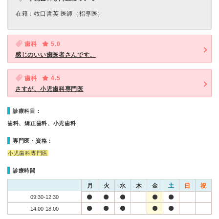
在籍：牧口哲英 医師（指導医）
歯科
5.0
感じのいい歯医者さんです。
歯科
4.5
さすが、小児歯科専門医
診療科目：
歯科、矯正歯科、小児歯科
専門医・資格：
小児歯科専門医
診療時間
月
火
水
木
金
土
日
祝
09:30-12:30
14:00-18:00