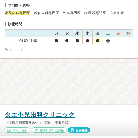
専門医・資格：
小児歯科専門医
、総合内科専門医、外科専門医、循環器専門医、心臓血管…
診療時間
月
火
水
木
金
土
日
祝
09:00-11:00
09:00-10:00
タエ小児歯科クリニック
千葉県習志野市奏の杜（谷津駅、津田沼駅）
マイナ受付
電子処方せん対応
女医在籍