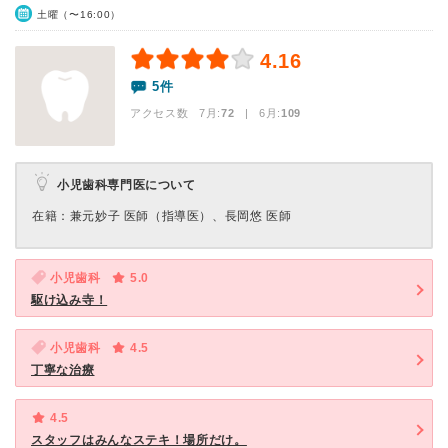
土曜（〜16:00）
4.16
5件
アクセス数 7月:
72
| 6月:
109
小児歯科専門医について
在籍：兼元妙子 医師（指導医）、長岡悠 医師
小児歯科
5.0
駆け込み寺！
小児歯科
4.5
丁寧な治療
4.5
スタッフはみんなステキ！場所だけ。