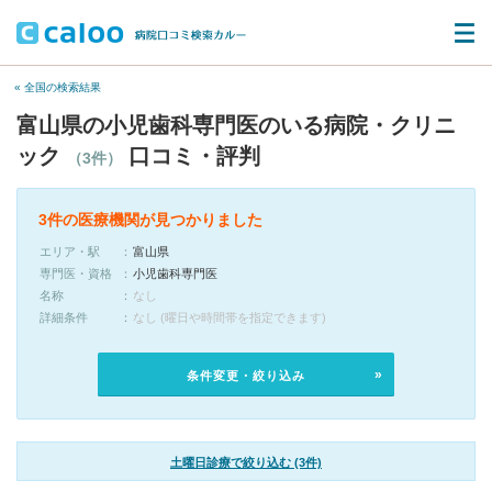
« 全国の検索結果
富山県の小児歯科専門医のいる病院・クリニ
ック
口コミ・評判
（3件）
3件の医療機関が見つかりました
エリア・駅
富山県
専門医・資格
小児歯科専門医
名称
なし
詳細条件
なし (曜日や時間帯を指定できます)
条件変更・絞り込み
土曜日診療で絞り込む (3件)