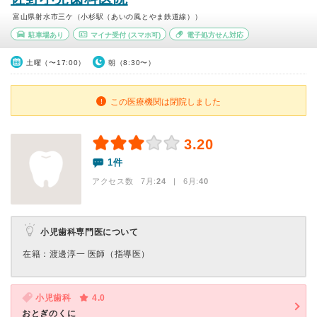
富山県射水市三ケ（小杉駅（あいの風とやま鉄道線））
駐車場あり
マイナ受付
(スマホ可)
電子処方せん対応
土曜（〜17:00）
朝（8:30〜）
この医療機関は閉院しました
3.20
1件
アクセス数 7月:
24
| 6月:
40
小児歯科専門医について
在籍：渡邊淳一 医師（指導医）
小児歯科
4.0
おとぎのくに