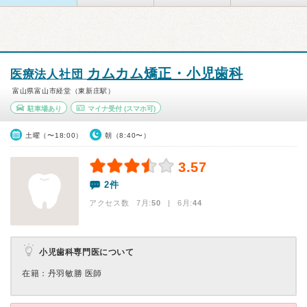
カムカム矯正・小児歯科
医療法人社団
富山県富山市経堂（東新庄駅）
駐車場あり
マイナ受付
(スマホ可)
土曜（〜18:00）
朝（8:40〜）
3.57
2件
アクセス数 7月:
50
| 6月:
44
小児歯科専門医について
在籍：丹羽敏勝 医師