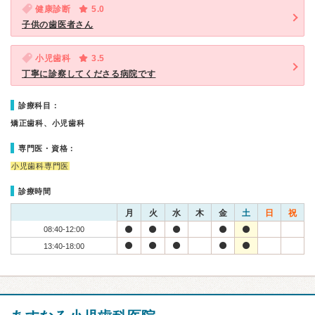
健康診断
5.0
子供の歯医者さん
小児歯科
3.5
丁寧に診察してくださる病院です
診療科目：
矯正歯科、小児歯科
専門医・資格：
小児歯科専門医
診療時間
月
火
水
木
金
土
日
祝
08:40-12:00
13:40-18:00