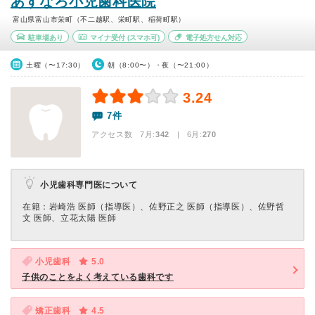
あすなろ小児歯科医院
富山県富山市栄町（不二越駅、栄町駅、稲荷町駅）
駐車場あり
マイナ受付
(スマホ可)
電子処方せん対応
土曜（〜17:30）
朝（8:00〜）・夜（〜21:00）
3.24
7件
アクセス数 7月:
342
| 6月:
270
小児歯科専門医について
在籍：岩崎浩 医師（指導医）、佐野正之 医師（指導医）、佐野哲
文 医師、立花太陽 医師
小児歯科
5.0
子供のことをよく考えている歯科です
矯正歯科
4.5