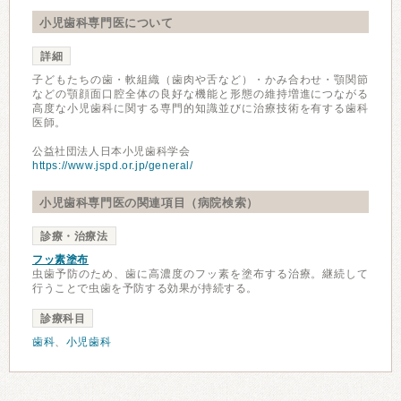
小児歯科専門医について
詳細
子どもたちの歯・軟組織（歯肉や舌など）・かみ合わせ・顎関節
などの顎顔面口腔全体の良好な機能と形態の維持増進につながる
高度な小児歯科に関する専門的知識並びに治療技術を有する歯科
医師。
公益社団法人日本小児歯科学会
https://www.jspd.or.jp/general/
小児歯科専門医の関連項目（病院検索）
診療・治療法
フッ素塗布
虫歯予防のため、歯に高濃度のフッ素を塗布する治療。継続して
行うことで虫歯を予防する効果が持続する。
診療科目
歯科
、
小児歯科