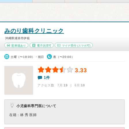
みのり歯科クリニック
沖縄県浦添市伊祖
駐車場あり
電子決済可
マイナ受付
(スマホ可)
土曜（〜19:00）・祝日
夜（〜20:00）
3.33
1件
アクセス数 7月:
19
| 6月:
10
小児歯科専門医について
在籍：林 秀 医師