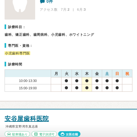
0件
アクセス数 7月:
2
| 6月:
3
診療科目：
歯科、矯正歯科、歯周病科、小児歯科、ホワイトニング
専門医・資格：
小児歯科専門医
診療時間
月
火
水
木
金
土
日
祝
10:00-13:30
15:00-19:00
安谷屋歯科医院
沖縄県宜野湾市真志喜
駐車場あり
電子決済可
女医在籍