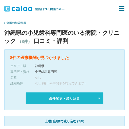
« 全国の検索結果
沖縄県の小児歯科専門医のいる病院・クリニ
ック
口コミ・評判
（8件）
8件の医療機関が見つかりました
エリア・駅
沖縄県
専門医・資格
小児歯科専門医
名称
なし
詳細条件
なし (曜日や時間帯を指定できます)
条件変更・絞り込み
土曜日診療で絞り込む (7件)