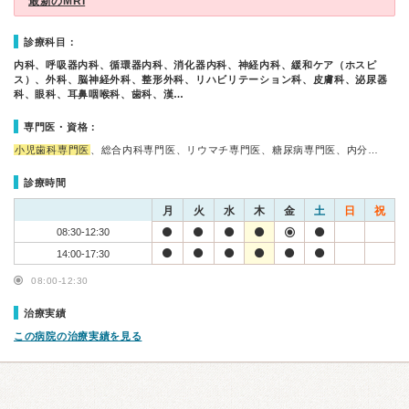
最新のMRI
診療科目：
内科、呼吸器内科、循環器内科、消化器内科、神経内科、緩和ケア（ホスピ
ス）、外科、脳神経外科、整形外科、リハビリテーション科、皮膚科、泌尿器
科、眼科、耳鼻咽喉科、歯科、漢…
専門医・資格：
小児歯科専門医
、総合内科専門医、リウマチ専門医、糖尿病専門医、内分…
診療時間
月
火
水
木
金
土
日
祝
08:30-12:30
14:00-17:30
08:00-12:30
治療実績
この病院の治療実績を見る