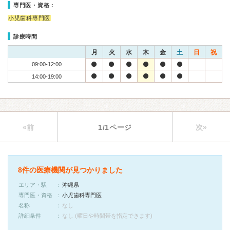
専門医・資格：
小児歯科専門医
診療時間
月
火
水
木
金
土
日
祝
09:00-12:00
14:00-19:00
«前
1/1ページ
次»
8件の医療機関が見つかりました
エリア・駅
沖縄県
専門医・資格
小児歯科専門医
名称
なし
詳細条件
なし (曜日や時間帯を指定できます)