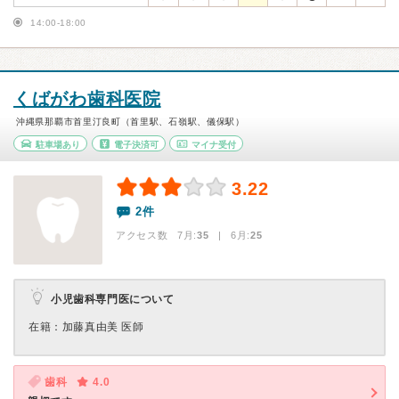
14:00-18:00
くばがわ歯科医院
沖縄県那覇市首里汀良町（首里駅、石嶺駅、儀保駅）
駐車場あり
電子決済可
マイナ受付
3.22
2件
アクセス数 7月:
35
| 6月:
25
小児歯科専門医について
在籍：加藤真由美 医師
歯科
4.0