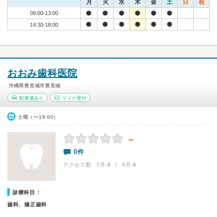
月
火
水
木
金
土
日
祝
09:00-13:00
14:30-18:00
おおみ歯科医院
沖縄県豊見城市豊見城
駐車場あり
マイナ受付
土曜（〜19:00）
－
0件
アクセス数 7月:
4
| 6月:
4
診療科目：
歯科、矯正歯科