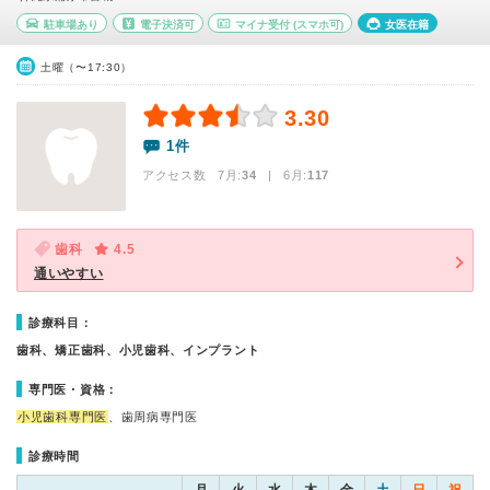
駐車場あり
電子決済可
マイナ受付
(スマホ可)
女医在籍
土曜（〜17:30）
3.30
1件
アクセス数 7月:
34
| 6月:
117
歯科
4.5
通いやすい
診療科目：
歯科、矯正歯科、小児歯科、インプラント
専門医・資格：
小児歯科専門医
、歯周病専門医
診療時間