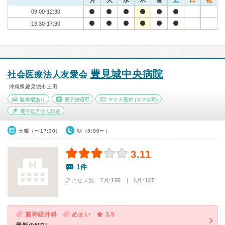
月
火
水
木
金
土
日
祝
09:00-12:30
13:30-17:30
豊見城中央病院
社会医療法人友愛会
沖縄県豊見城市上田
駐車場あり
電子決済可
マイナ受付
(スマホ可)
電子処方せん対応
土曜（〜17:30）
朝（8:00〜）
3.11
1件
アクセス数 7月:
155
| 6月:
137
脳神経外科
めまい
3.5