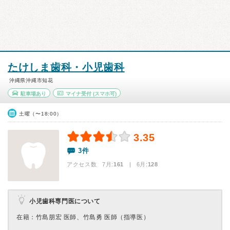
たけしま歯科・小児歯科
沖縄県沖縄市知花
駐車場あり
マイナ受付
(スマホ可)
土曜（〜18:00）
3.35
3件
アクセス数 7月:
161
| 6月:
128
小児歯科専門医について
在籍：竹島朋宏 医師、竹島勇 医師（指導医）