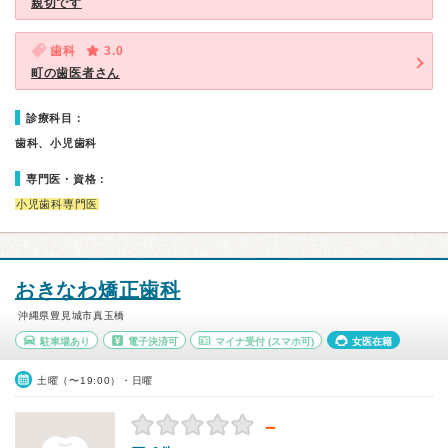
親切です
歯科
3.0
町の歯医者さん
診療科目：
歯科、小児歯科
専門医・資格：
小児歯科専門医
おきなわ矯正歯科
沖縄県豊見城市真玉橋
駐車場あり
電子決済可
マイナ受付
(スマホ可)
女医在籍
土曜（〜19:00）・日曜
－