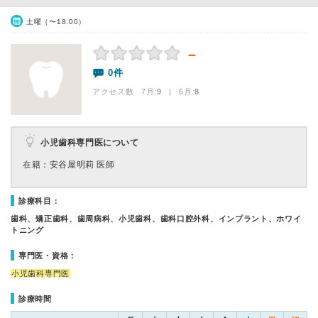
土曜（〜18:00）
－
0件
アクセス数 7月:
9
| 6月:
8
小児歯科専門医について
在籍：安谷屋明莉 医師
診療科目：
歯科、矯正歯科、歯周病科、小児歯科、歯科口腔外科、インプラント、ホワイ
トニング
専門医・資格：
小児歯科専門医
診療時間