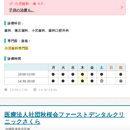
小児歯科
4.5
子供の治療も。
診療科目：
歯科、矯正歯科、小児歯科、歯科口腔外科
専門医・資格：
小児歯科専門医
診療時間
月
火
水
木
金
土
日
祝
10:00-13:00
14:30-20:00
14:00-17:00
14:30-19:00
医療法人社団秋桜会ファーストデンタルクリ
ニックさくら
沖縄県浦添市宮城