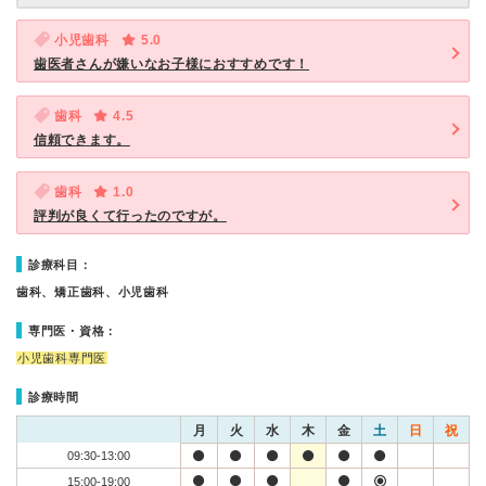
小児歯科
5.0
歯医者さんが嫌いなお子様におすすめです！
歯科
4.5
信頼できます。
歯科
1.0
評判が良くて行ったのですが。
診療科目：
歯科、矯正歯科、小児歯科
専門医・資格：
小児歯科専門医
診療時間
月
火
水
木
金
土
日
祝
09:30-13:00
15:00-19:00