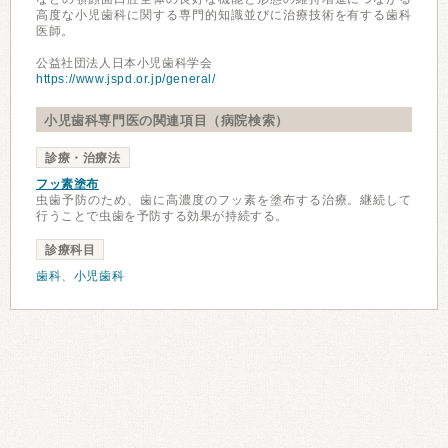
高度な小児歯科に関する専門的知識並びに治療技術を有する歯科
医師。
公益社団法人日本小児歯科学会
https://www.jspd.or.jp/general/
小児歯科専門医の関連項目（病院検索）
診療・治療法
フッ素塗布
虫歯予防のため、歯に高濃度のフッ素を塗布する治療。継続して
行うことで虫歯を予防する効果が持続する。
診療科目
歯科
、
小児歯科