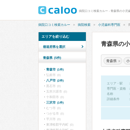
病院口コミ検索カルー - 青森県の小児
病院口コミ検索カルー
病院検索
小児歯科専門医
エリアを絞り込む
青森県の
都道府県を選択
青森県
(5件)
×
青森県
小
青森市
(1件)
弘前市
(0)
八戸市
(2件)
エリア・駅
黒石市
(0)
専門医・資格
五所川原市
(0)
名称
十和田市
(0)
詳細条件
三沢市
(1件)
むつ市
(0)
つがる市
(0)
平川市
(0)
東津軽郡平内町
(0)