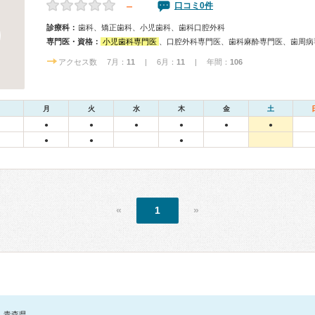
－
口コミ0件
診療科：
歯科、矯正歯科、小児歯科、歯科口腔外科
専門医・資格：
小児歯科専門医
、口腔外科専門医、歯科麻酔専門医、歯周病
アクセス数 7月：
11
| 6月：
11
| 年間：
106
月
火
水
木
金
土
●
●
●
●
●
●
●
●
●
«
1
»
青森県