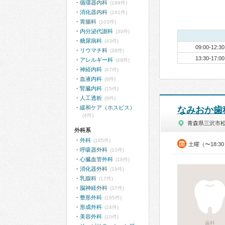
循環器内科
(189件)
消化器内科
(191件)
胃腸科
(103件)
内分泌代謝科
(30件)
糖尿病科
(43件)
09:00-12:30
リウマチ科
(38件)
13:30-17:00
アレルギー科
(49件)
神経内科
(47件)
血液内科
(8件)
腎臓内科
(15件)
人工透析
(9件)
緩和ケア（ホスピス）
なみおか歯
(4件)
青森県三沢市
外科系
外科
(165件)
土曜（〜18:3
呼吸器外科
(10件)
心臓血管外科
(18件)
消化器外科
(19件)
乳腺科
(17件)
脳神経外科
(37件)
整形外科
(165件)
形成外科
(24件)
美容外科
(10件)
歯科