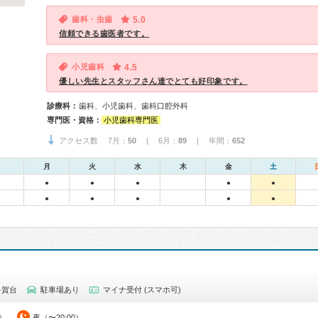
歯科・虫歯
5.0
信頼できる歯医者です。
小児歯科
4.5
優しい先生とスタッフさん達でとても好印象です。
診療科：
歯科、小児歯科、歯科口腔外科
専門医・資格：
小児歯科専門医
アクセス数 7月：
50
| 6月：
89
| 年間：
652
月
火
水
木
金
土
●
●
●
●
●
●
●
●
●
●
多賀台
駐車場あり
マイナ受付 (スマホ可)
0）
夜（〜20:00）