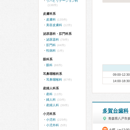
リハビリテーション科
(138件)
皮膚科系
皮膚科
(135件)
美容皮膚科
(12件)
泌尿器科・肛門科系
泌尿器科
(78件)
肛門科
(44件)
性病科
(1件)
眼科系
眼科
(88件)
耳鼻咽喉科系
09:00-12:30
耳鼻咽喉科
(67件)
14:00-18:30
産婦人科系
産科
(12件)
婦人科
(33件)
産婦人科
(39件)
多賀台歯科
小児科系
青森県八戸市
小児科
(225件)
小児外科
(5件)
土曜（〜12:0