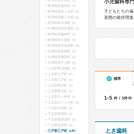
東津軽郡今別町
(0)
小児歯科専
東津軽郡蓬田村
(0)
子どもたちの歯
東津軽郡外ヶ浜町
(0)
形態の維持増進
西津軽郡鰺ヶ沢町
(0)
西津軽郡深浦町
(0)
中津軽郡西目屋村
(0)
南津軽郡藤崎町
(0)
南津軽郡大鰐町
(0)
南津軽郡田舎館村
(0)
北津軽郡板柳町
(0)
北津軽郡鶴田町
(0)
北津軽郡中泊町
(0)
上北郡野辺地町
(0)
上北郡七戸町
(0)
標準
上北郡六戸町
(0)
上北郡横浜町
(0)
上北郡東北町
(0)
上北郡六ヶ所村
1-5
(0)
件 / 5件中
上北郡おいらせ町
(0)
下北郡大間町
(0)
下北郡東通村
(0)
下北郡風間浦村
(0)
下北郡佐井村
(0)
とき歯科
三戸郡三戸町
(1件)