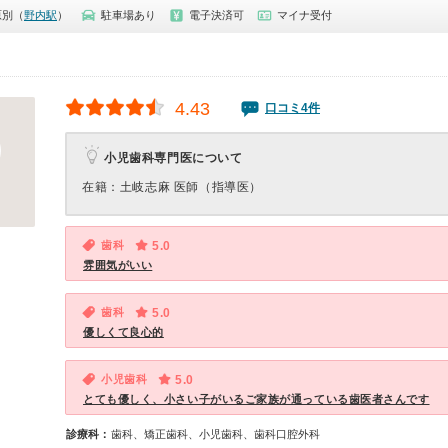
原別（
野内駅
）
駐車場あり
電子決済可
マイナ受付
4.43
口コミ4件
小児歯科専門医について
在籍：土岐志麻 医師（指導医）
歯科
5.0
雰囲気がいい
歯科
5.0
優しくて良心的
小児歯科
5.0
とても優しく、小さい子がいるご家族が通っている歯医者さんです
診療科：
歯科、矯正歯科、小児歯科、歯科口腔外科