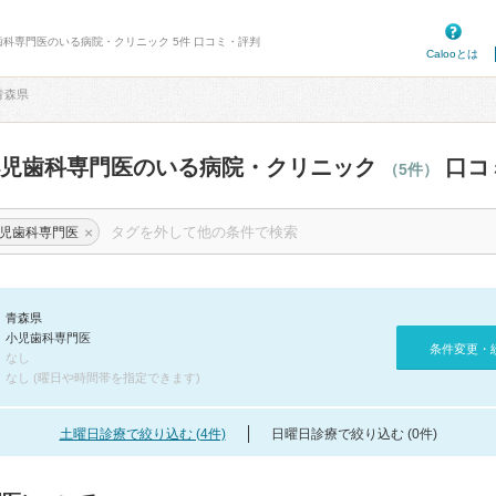
歯科専門医のいる病院・クリニック 5件 口コミ・評判
Calooとは
青森県
小児歯科専門医のいる病院・クリニック
口コ
（5件）
×
児歯科専門医
青森県
小児歯科専門医
条件変更・
なし
なし (曜日や時間帯を指定できます)
土曜日診療で絞り込む (4件)
日曜日診療で絞り込む (0件)