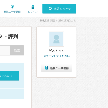
病院をさがす
新規ユーザ登録
ログイン
182,226
病院・
264,163
口コミ
ミ・評判
ゲスト
さん
ログインしてください
新規ユーザ登録
絞り込み »