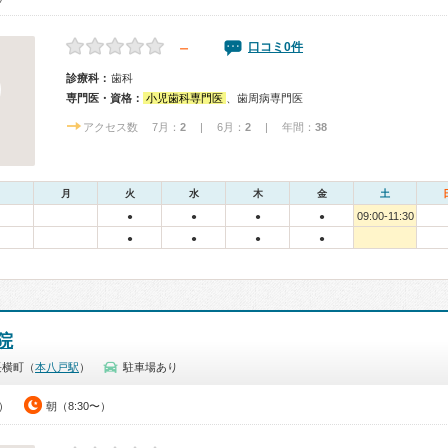
－
口コミ0件
診療科：
歯科
専門医・資格：
小児歯科専門医
、歯周病専門医
アクセス数 7月：
2
| 6月：
2
| 年間：
38
月
火
水
木
金
土
09:00-11:30
●
●
●
●
●
●
●
●
院
長横町（
本八戸駅
）
駐車場あり
0）
朝（8:30〜）