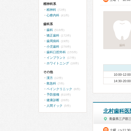
精神科系
精神科
(72件)
心療内科
(41件)
歯科系
歯科
(516件)
矯正歯科
(172件)
歯周病科
(19件)
歯科
小児歯科
(276件)
歯科口腔外科
(155件)
インプラント
(17件)
ホワイトニング
(18件)
その他
10:00-12:00
漢方
(12件)
14:30-20:00
救急科
(7件)
ペインクリニック
(6件)
予防接種
(610件)
健康診断
(26件)
人間ドック
(5件)
北村歯科医
青森県三戸郡
土曜（〜11:3