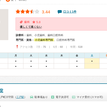
3.44
口コミ1件
歯科
5.0
優しくて痛くない
診療科：
歯科、小児歯科、歯科口腔外科
専門医・資格：
小児歯科専門医
、口腔外科専門医
アクセス数 7月：
75
| 6月：
60
| 年間：
518
月
火
水
木
金
土
●
●
●
●
●
●
●
●
●
院
三戸町川守田（
三戸駅
）
駐車場あり
電子決済可
マイナ受付 (スマホ可)
0）