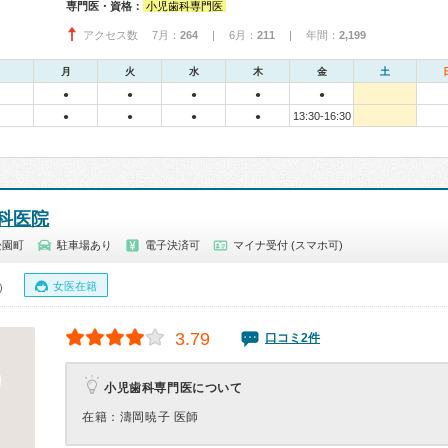
専門医・資格：
小児歯科専門医
アクセス数 7月：
264
| 6月：
211
| 年間：
2,199
月
火
水
木
金
土
●
●
●
●
●
13:30-16:30
●
●
●
●
科医院
松園町
駐車場あり
電子決済可
マイナ受付 (スマホ可)
女医在籍
0）
3.79
口コミ2件
小児歯科専門医について
在籍：濤岡暁子 医師