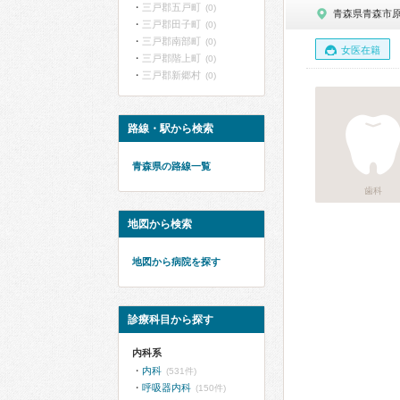
三戸郡五戸町
(0)
青森県青森市
三戸郡田子町
(0)
三戸郡南部町
(0)
女医在籍
三戸郡階上町
(0)
三戸郡新郷村
(0)
路線・駅から検索
青森県の路線一覧
歯科
地図から検索
地図から病院を探す
診療科目から探す
内科系
内科
(531件)
呼吸器内科
(150件)