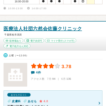
16:00-20:00
10:00-13:00
14:00-17:00
医療法人社団六然会佐藤クリニック
千葉県柏市高田
駐車場あり
電子決済可
マイナ受付
(スマホ可)
電子処方せん対応
土曜（〜12:00）
3.78
4件
アクセス数 7月:
94
| 6月:
135
あせもの口コミ
皮膚科
あせも
4.0