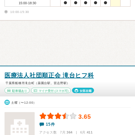
15:00-18:30
10:00-15:30
医療法人社団順正会 滝台ヒフ科
千葉県船橋市滝台町（薬園台駅、習志野駅）
駐車場あり
マイナ受付
(スマホ可)
女医在籍
土曜（〜12:00）
3.65
15件
アクセス数 7月:
364
| 6月:
411