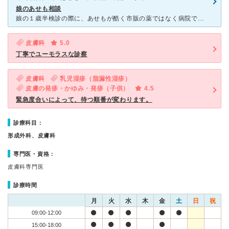
娘のあせも相談
娘の１歳半検診の際に、あせもが酷く市販の薬ではなく病院で診てもらうことを勧められ来院しました。 予約していなかった為、朝早く９時前に着きましたが既に一杯で８番目でした。病院自体が広くないのと、内科と
皮膚科
5.0
丁寧でユーモラスな診察
皮膚科
乳児湿疹（脂漏性湿疹）
皮膚の発疹・かゆみ・発疹（子供）
4.5
緊急度合いによって、待つ順番が変わります。
診療科目：
形成外科、皮膚科
専門医・資格：
皮膚科専門医
診療時間
月
火
水
木
金
土
日
祝
09:00-12:00
15:00-18:00