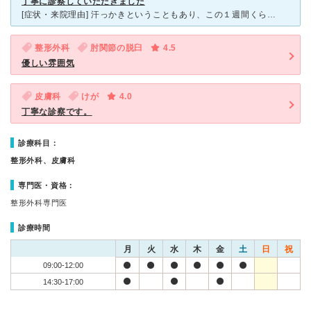
丁寧に診察していただきました
[症状・来院理由] 汗っかきということもあり、この１週間くらいあせもが目立つようになってきました。 特に服から出ている、腕と顔がひどく、かゆがり掻いてひっかき傷ができるようになってきたので、皮膚科
整形外科
肘関節の脱臼
4.5
優しい雰囲気
皮膚科
けが
4.0
丁寧な診察です。
診療科目：
整形外科、皮膚科
専門医・資格：
整形外科専門医
診療時間
月
火
水
木
金
土
日
祝
09:00-12:00
14:30-17:00