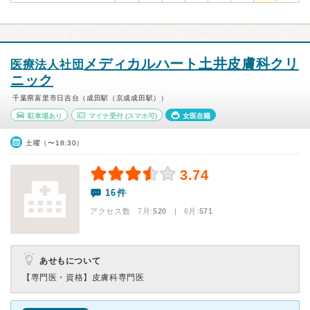
メディカルハート土井皮膚科クリ
医療法人社団
ニック
千葉県富里市日吉台（成田駅（京成成田駅））
駐車場あり
マイナ受付
(スマホ可)
女医在籍
土曜（〜18:30）
3.74
16件
アクセス数 7月:
520
| 6月:
571
あせもについて
【専門医・資格】
皮膚科専門医