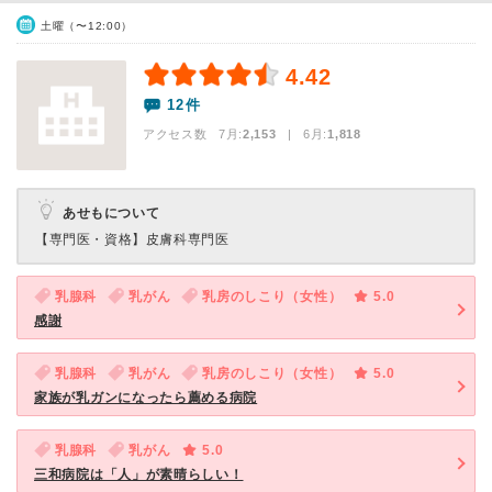
土曜（〜12:00）
4.42
12件
アクセス数 7月:
2,153
| 6月:
1,818
あせもについて
【専門医・資格】
皮膚科専門医
乳腺科
乳がん
乳房のしこり（女性）
5.0
感謝
乳腺科
乳がん
乳房のしこり（女性）
5.0
家族が乳ガンになったら薦める病院
乳腺科
乳がん
5.0
三和病院は「人」が素晴らしい！