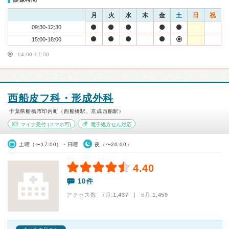
月
火
水
木
金
土
日
祝
09:30-12:30
15:00-18:00
14:00-17:00
西船皮フ科・形成外科
千葉県船橋市印内町（西船橋駅、京成西船駅）
マイナ受付
(スマホ可)
電子処方せん対応
土曜（〜17:00）・日曜
夜（〜20:00）
4.40
10件
アクセス数 7月:
1,437
| 6月:
1,459