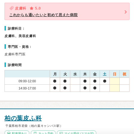
皮膚科
5.0
これからも通いたいと初めて思えた病院
診療科目：
皮膚科、美容皮膚科
専門医・資格：
皮膚科専門医
診療時間
月
火
水
木
金
土
日
祝
09:00-12:00
14:00-17:00
柏の葉皮ふ科
千葉県柏市若柴（柏の葉キャンパス駅）
駐車場あり
ネット予約
マイナ受付
(スマホ可)