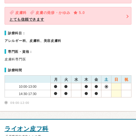
皮膚科
皮膚の発疹・かゆみ
5.0
とても信頼できます
診療科目：
アレルギー科、皮膚科、美容皮膚科
専門医・資格：
皮膚科専門医
診療時間
月
火
水
木
金
土
日
祝
10:00-13:00
14:30-17:30
09:00-12:00
ライオン皮フ科