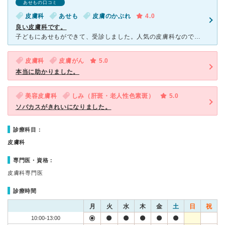
あせもの口コミ
皮膚科
あせも
皮膚のかぶれ
4.0
良い皮膚科です。
子どもにあせもができて、受診しました。人気の皮膚科なので受付時間前から並んで待っている人がいます。待ち時間が長い場合は受付したら、外出することもできます。先生の診察を希望する以外に、以前もらった薬を追
皮膚科
皮膚がん
5.0
本当に助かりました。
美容皮膚科
しみ（肝斑・老人性色素斑）
5.0
ソバカスがきれいになりました。
診療科目：
皮膚科
専門医・資格：
皮膚科専門医
診療時間
月
火
水
木
金
土
日
祝
10:00-13:00