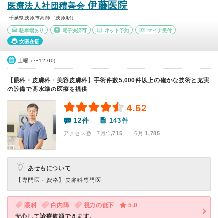
伊藤医院
医療法人社団積善会
千葉県茂原市高師（茂原駅）
駐車場あり
電子決済可
ネット予約
マイナ受付
女医在籍
土曜（〜12:00）
【眼科・皮膚科・美容皮膚科】手術件数5,000件以上の確かな技術と充実
の設備で高水準の医療を提供
4.52
12件
143件
アクセス数 7月:
1,715
| 6月:
1,785
あせもについて
【専門医・資格】
皮膚科専門医
眼科
白内障
視力の低下
5.0
安心して診療依頼できます。