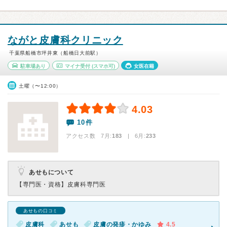
ながと皮膚科クリニック
千葉県船橋市坪井東（船橋日大前駅）
駐車場あり
マイナ受付
(スマホ可)
女医在籍
土曜（〜12:00）
4.03
10件
アクセス数 7月:
183
| 6月:
233
あせもについて
【専門医・資格】
皮膚科専門医
あせもの口コミ
皮膚科
あせも
皮膚の発疹・かゆみ
4.5