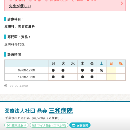
先生が優しい
診療科目：
皮膚科、美容皮膚科
専門医・資格：
皮膚科専門医
診療時間
月
火
水
木
金
土
日
祝
09:00-12:00
14:30-18:30
09:00-13:00
三和病院
医療法人社団 鼎会
千葉県松戸市日暮（新八柱駅（八柱駅））
駐車場あり
マイナ受付
(スマホ可)
女医在籍