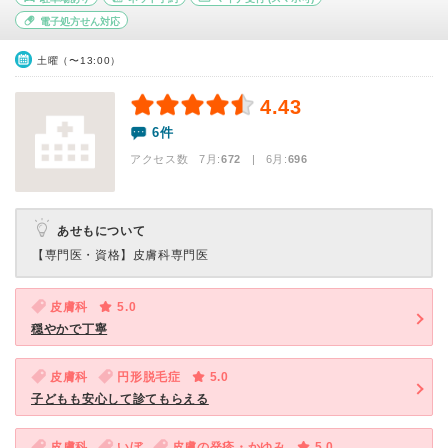
電子処方せん対応
土曜（〜13:00）
4.43
6件
アクセス数 7月:
672
| 6月:
696
あせもについて
【専門医・資格】
皮膚科専門医
皮膚科
5.0
穏やかで丁寧
皮膚科
円形脱毛症
5.0
子どもも安心して診てもらえる
皮膚科
いぼ
皮膚の発疹・かゆみ
5.0