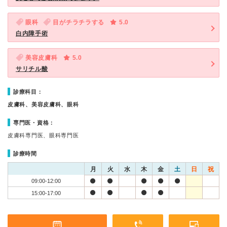
眼科
目がチラチラする
5.0
白内障手術
美容皮膚科
5.0
サリチル酸
診療科目：
皮膚科、美容皮膚科、眼科
専門医・資格：
皮膚科専門医、眼科専門医
診療時間
月
火
水
木
金
土
日
祝
09:00-12:00
15:00-17:00