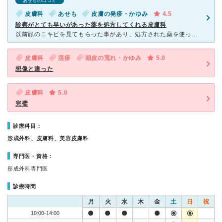
あせもの口コミ
皮膚科
あせも
皮膚の発疹・かゆみ
4.5
診察がとても早いがあった薬を処方してくれる皮膚科
以前顔のニキビを見てもらった事があり、処方された薬を使ったところ数週間で 治まったので夕方頃こちらの病院で症状を見てもらいました。 症状として手首・腕の湿疹、陰部・脇のかゆみ、瞼の乾燥を見てもらい
皮膚科
湿疹
頭皮の荒れ・かゆみ
5.0
想像と違った
皮膚科
5.0
完璧
診療科目：
形成外科、皮膚科、美容皮膚科
専門医・資格：
形成外科専門医
診療時間
月
火
水
木
金
土
日
祝
10:00-14:00