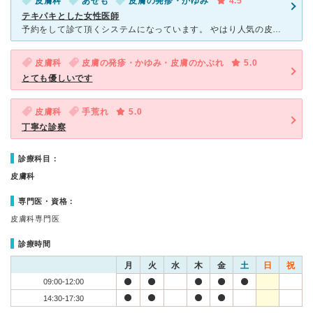
皮膚科
あせも
皮膚の発疹・かゆみ
4.5
テキパキとした女性医師
予約をして診て頂くシステムになっています。 やはり人気の皮膚科なので、予約をしていても待ち時間はかなりあります。 診察は全身を診るなり、この部分にはこの薬、この部分にはこの薬は使わないでねなど
皮膚科
皮膚の発疹・かゆみ・皮膚のかぶれ
5.0
とても優しいです
皮膚科
手荒れ
5.0
丁寧な診察
診療科目：
皮膚科
専門医・資格：
皮膚科専門医
診療時間
月
火
水
木
金
土
日
祝
09:00-12:00
14:30-17:30