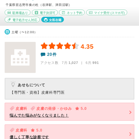
千葉県習志野市奏の杜（谷津駅、津田沼駅）
駐車場あり
電子決済可
ネット予約
マイナ受付
(スマホ可)
電子処方せん対応
女医在籍
土曜（〜12:00）
4.35
20件
アクセス数 7月:
1,027
| 6月:
991
あせもについて
【専門医・資格】
皮膚科専門医
皮膚科
皮膚の発疹・かゆみ
5.0
悩んでた悩みがなくなりました！
皮膚科
5.0
優しく丁寧な診察です