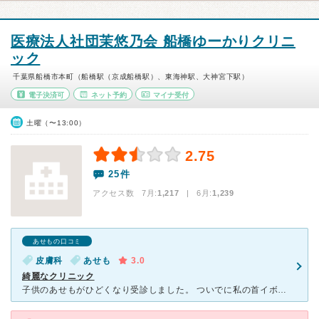
医療法人社団茉悠乃会 船橋ゆーかりクリニ
ック
千葉県船橋市本町（船橋駅（京成船橋駅）、東海神駅、大神宮下駅）
電子決済可
ネット予約
マイナ受付
土曜（〜13:00）
2.75
25件
アクセス数 7月:
1,217
| 6月:
1,239
あせもの口コミ
皮膚科
あせも
3.0
綺麗なクリニック
子供のあせもがひどくなり受診しました。 ついでに私の首イボも診てもらいました。 女医さんで淡々とした感じでした。子供のあせもは塗り薬をもらいその後すぐ治りました。 私の首イボは、できれば漢方出し