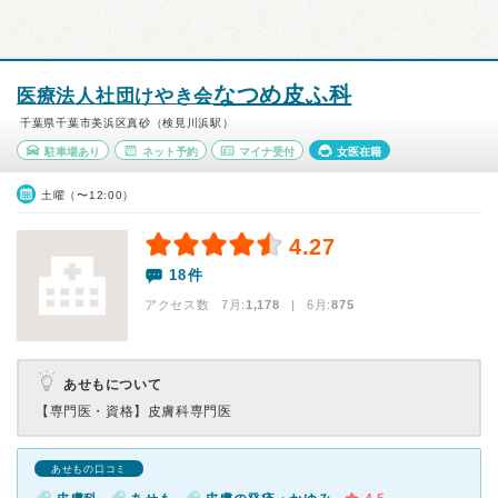
なつめ皮ふ科
医療法人社団けやき会
千葉県千葉市美浜区真砂（検見川浜駅）
駐車場あり
ネット予約
マイナ受付
女医在籍
土曜（〜12:00）
4.27
18件
アクセス数 7月:
1,178
| 6月:
875
あせもについて
【専門医・資格】
皮膚科専門医
あせもの口コミ