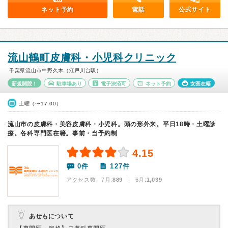
ネット予約
電話
公式サイト
流山鶴町皮膚科・小児科クリニック
千葉県流山市中野久木（江戸川台駅）
新規開院！
駐車場あり
電子決済可
ネット予約
女医在籍
土曜（〜17:00）
流山市の皮膚科・美容皮膚科・小児科。頭の形外来。平日18時・土曜診
療。各科専門医在籍。事前・当予約制
4.15
0件
127件
アクセス数 7月:
889
| 6月:
1,039
あせもについて