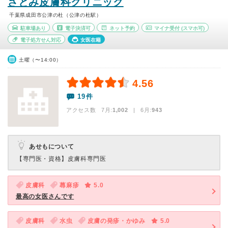
さとみ皮膚科クリニック
千葉県成田市公津の杜（公津の杜駅）
駐車場あり
電子決済可
ネット予約
マイナ受付
(スマホ可)
電子処方せん対応
女医在籍
土曜（〜14:00）
4.56
19件
アクセス数 7月:
1,002
| 6月:
943
あせもについて
【専門医・資格】
皮膚科専門医
皮膚科
蕁麻疹
5.0
最高の女医さんです
皮膚科
水虫
皮膚の発疹・かゆみ
5.0