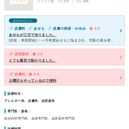
アクセス数 7月:
271
| 6月:
306
あせもの口コミ
皮膚科
あせも
皮膚の発疹・かゆみ
5.0
あせもが三日で治りました。
[症状・来院理由] 一ヶ月程度あせもに悩まされ、市販の薬を使うも全く効果がなく、こちらの病院を訪ねました。 [医師の診断・治療法] 待ち合いを通され、問診と触診のち、あせもの薬を塗ってもらい
泌尿器科
4.5
とても親切で助かりました。
皮膚科
4.0
土曜日もやっているので便利
診療科目：
アレルギー科、皮膚科、泌尿器科
専門医・資格：
総合内科専門医、血液専門医、泌尿器科専門医
診療時間