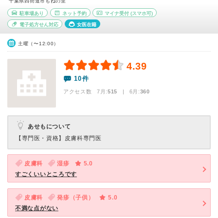
千葉県四街道市もねの里
駐車場あり
ネット予約
マイナ受付
(スマホ可)
電子処方せん対応
女医在籍
土曜（〜12:00）
4.39
10件
アクセス数 7月:
515
| 6月:
360
あせもについて
【専門医・資格】
皮膚科専門医
皮膚科
湿疹
5.0
すごくいいところです
皮膚科
発疹（子供）
5.0
不満な点がない