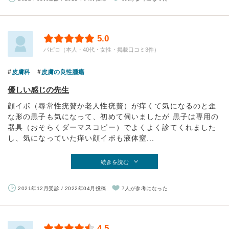
5.0
パピロ（本人・40代・女性・掲載口コミ3件）
皮膚科
皮膚の良性腫瘍
優しい感じの先生
顔イボ（尋常性疣贅か老人性疣贅）が痒くて気になるのと歪
な形の黒子も気になって、初めて伺いましたが 黒子は専用の
器具（おそらくダーマスコピー）でよくよく診てくれました
し、気になっていた痒い顔イボも液体窒...
続きを読む
2021年12月受診 / 2022年04月投稿
7人が参考になった
4.5