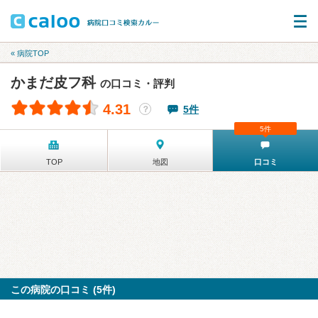
« 病院TOP
かまだ皮フ科
の口コミ・評判
4.31
5件
？
5件
TOP
地図
口コミ
この病院の口コミ (5件)