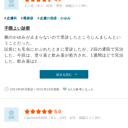
九々老（本人・80代・男性・掲載口コミ8件）
皮膚科
蕁麻疹
皮膚の発疹・かゆみ
手際よい診察
腕のかゆみが止まらないので受診したところじんましんとい
うことだった。
以前にも毛虫にかぶれたときに受診したが、2回の通院で完治
した。今回は、塗り薬と飲み薬が処方され、1週間ほどで完治
した。飲み薬は2...
続きを読む
2021年09月受診 / 2021年10月投稿
4人が参考になった
5.0
Caloouser63065（本人・20代・女性・掲載口コミ3件）