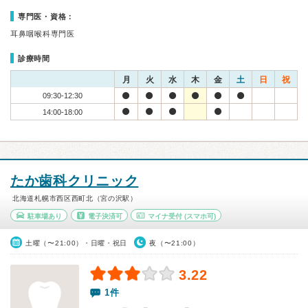
専門医・資格：
耳鼻咽喉科専門医
診療時間
月
火
水
木
金
土
日
祝
09:30-12:30
14:00-18:00
たか歯科クリニック
北海道札幌市西区西町北（宮の沢駅）
駐車場あり
電子決済可
マイナ受付
(スマホ可)
土曜（〜21:00）・日曜・祝日
夜（〜21:00）
3.22
1件