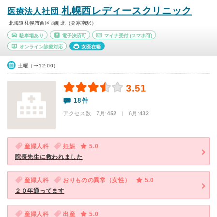
札幌西レディースクリニック
医療法人社団
北海道札幌市西区西町北（発寒南駅）
駐車場あり
電子決済可
マイナ受付
(スマホ可)
オンライン診療対応
女医在籍
土曜（〜12:00）
3.51
18件
アクセス数 7月:
452
| 6月:
432
産婦人科
妊娠
5.0
院長先生に救われました
産婦人科
おりものの異常（女性）
5.0
２０年通ってます
産婦人科
出産
5.0