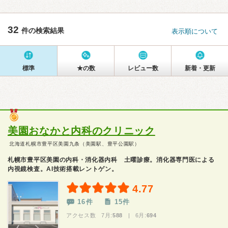
32
件の検索結果
表示順について
標準
★の数
レビュー数
新着・更新
美園おなかと内科のクリニック
北海道札幌市豊平区美園九条（美園駅、豊平公園駅）
札幌市豊平区美園の内科・消化器内科 土曜診療。消化器専門医による
内視鏡検査。AI技術搭載レントゲン。
4.77
16件
15件
アクセス数 7月:
588
| 6月:
694