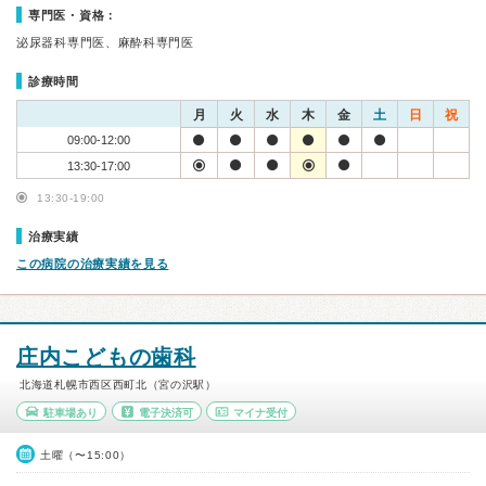
専門医・資格：
泌尿器科専門医、麻酔科専門医
診療時間
月
火
水
木
金
土
日
祝
09:00-12:00
13:30-17:00
13:30-19:00
治療実績
この病院の治療実績を見る
庄内こどもの歯科
北海道札幌市西区西町北（宮の沢駅）
駐車場あり
電子決済可
マイナ受付
土曜（〜15:00）