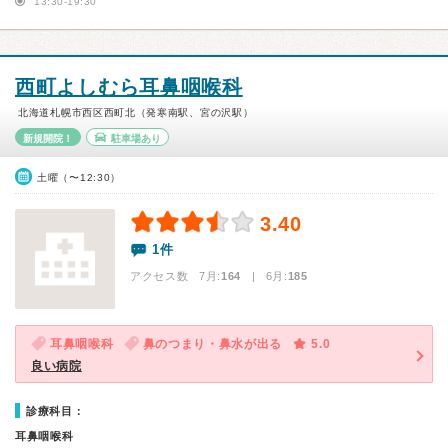
13:30-19:30
西町よしむら耳鼻咽喉科
北海道札幌市西区西町北（発寒南駅、宮の沢駅）
新規開院！
駐車場あり
土曜（〜12:30）
3.40
1件
アクセス数 7月:
164
| 6月:
185
耳鼻咽喉科
鼻のつまり・鼻水が出る
5.0
良い病院
診療科目：
耳鼻咽喉科