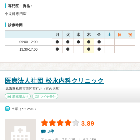
専門医・資格：
小児科専門医
診療時間
月
火
水
木
金
土
日
祝
09:00-12:00
13:30-17:00
医療法人社団 松永内科クリニック
北海道札幌市西区西町北（宮の沢駅）
駐車場あり
マイナ受付
土曜（〜12:30）
3.89
3件
アクセス数 7月:
115
| 6月:
150