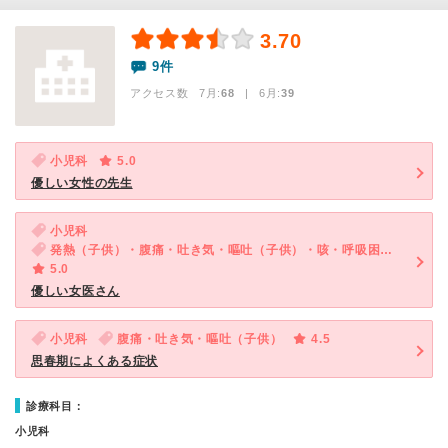
3.70
9件
アクセス数 7月:
68
| 6月:
39
小児科
5.0
優しい女性の先生
小児科
発熱（子供）・腹痛・吐き気・嘔吐（子供）・咳・呼吸困難（子供）
5.0
優しい女医さん
小児科
腹痛・吐き気・嘔吐（子供）
4.5
思春期によくある症状
診療科目：
小児科