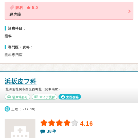
眼科
5.0
緑内障
診療科目：
眼科
専門医・資格：
眼科専門医
浜坂皮フ科
北海道札幌市西区西町北（発寒南駅）
駐車場あり
マイナ受付
女医在籍
土曜（〜12:30）
4.16
38件