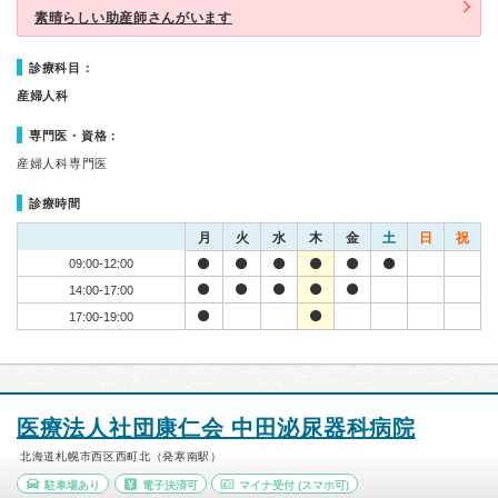
素晴らしい助産師さんがいます
診療科目：
産婦人科
専門医・資格：
産婦人科専門医
診療時間
月
火
水
木
金
土
日
祝
09:00-12:00
14:00-17:00
17:00-19:00
医療法人社団康仁会 中田泌尿器科病院
北海道札幌市西区西町北（発寒南駅）
駐車場あり
電子決済可
マイナ受付
(スマホ可)