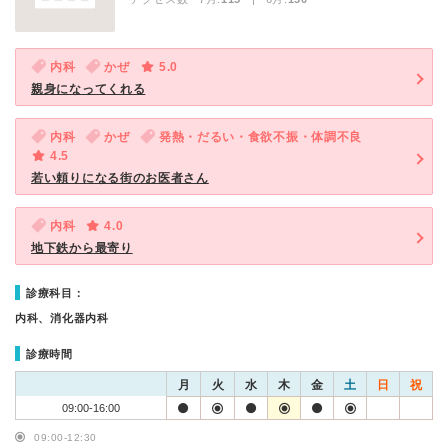
内科
かぜ
5.0
親身になってくれる
内科
かぜ
発熱・だるい・食欲不振・体調不良
4.5
若い頼りになる街のお医者さん
内科
4.0
地下鉄から最寄り
診療科目：
内科、消化器内科
診療時間
月
火
水
木
金
土
日
祝
09:00-16:00
09:00-12:30