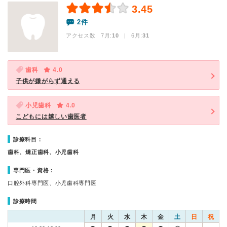
3.45
2件
アクセス数 7月:
10
| 6月:
31
歯科
4.0
子供が嫌がらず通える
小児歯科
4.0
こどもには嬉しい歯医者
診療科目：
歯科、矯正歯科、小児歯科
専門医・資格：
口腔外科専門医、小児歯科専門医
診療時間
月
火
水
木
金
土
日
祝