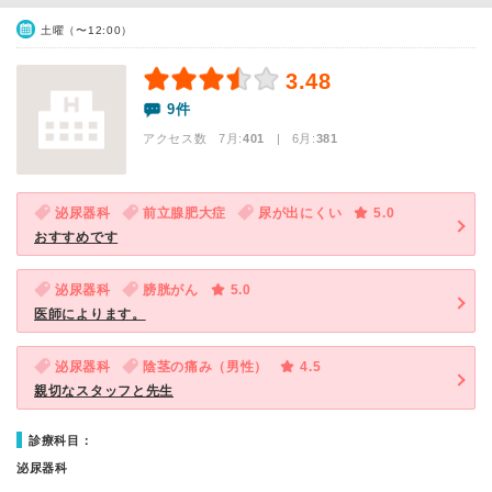
土曜（〜12:00）
3.48
9件
アクセス数 7月:
401
| 6月:
381
泌尿器科
前立腺肥大症
尿が出にくい
5.0
おすすめです
泌尿器科
膀胱がん
5.0
医師によります。
泌尿器科
陰茎の痛み（男性）
4.5
親切なスタッフと先生
診療科目：
泌尿器科