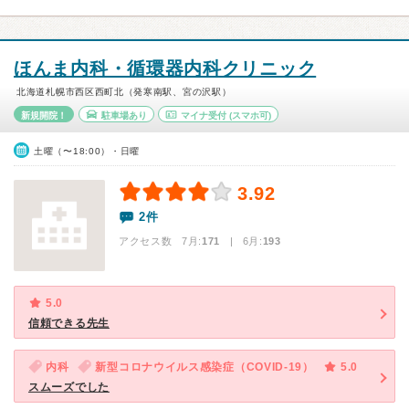
ほんま内科・循環器内科クリニック
北海道札幌市西区西町北（発寒南駅、宮の沢駅）
新規開院！
駐車場あり
マイナ受付
(スマホ可)
土曜（〜18:00）・日曜
3.92
2件
アクセス数 7月:
171
| 6月:
193
5.0
信頼できる先生
内科
新型コロナウイルス感染症（COVID-19）
5.0
スムーズでした