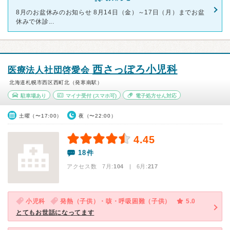
8月のお盆休みのお知らせ 8月14日（金）～17日（月）までお盆
休みで休診...
西さっぽろ小児科
医療法人社団啓愛会
北海道札幌市西区西町北（発寒南駅）
駐車場あり
マイナ受付
(スマホ可)
電子処方せん対応
土曜（〜17:00）
夜（〜22:00）
4.45
18件
アクセス数 7月:
104
| 6月:
217
小児科
発熱（子供）・咳・呼吸困難（子供）
5.0
とてもお世話になってます