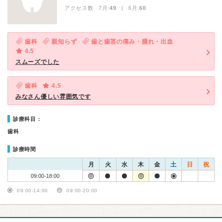
アクセス数 7月:
49
| 6月:
60
歯科
親知らず
歯と歯茎の痛み・腫れ・出血
4.5
スムーズでした
歯科
4.5
みなさん優しい雰囲気です
診療科目：
歯科
診療時間
月
火
水
木
金
土
日
祝
09:00-18:00
09:00-14:00
09:00-20:00