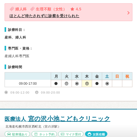
婦人科
生理不順（女性）
4.5
ほとんど待たされずに診察を受けられた
診療科目：
産科、婦人科
専門医・資格：
産婦人科専門医
診療時間
月
火
水
木
金
土
日
祝
09:00-17:00
09:00-12:00
09:00-20:00
宮の沢小池こどもクリニック
医療法人
北海道札幌市西区西町北（宮の沢駅）
駐車場あり
ネット予約
マイナ受付
女医在籍