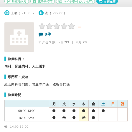
駐車場あり
電子決済可
マイナ受付
(スマホ可)
女医在籍
土曜（〜13:00）
夜（〜22:00）
－
0件
アクセス数 7月:
93
| 6月:
29
診療科目：
内科、腎臓内科、人工透析
専門医・資格：
総合内科専門医、腎臓専門医、透析専門医
診療時間
月
火
水
木
金
土
日
祝
09:00-13:00
16:00-22:00
14:00-16:00