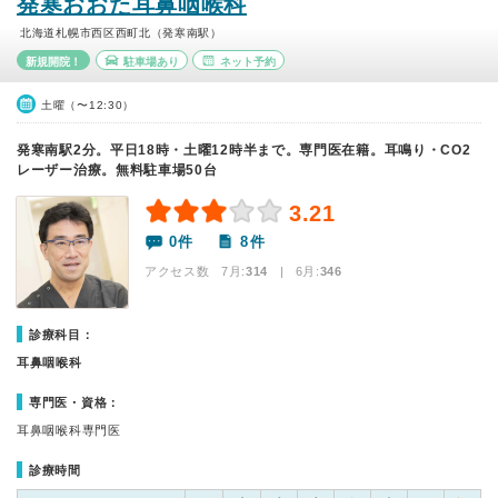
発寒おおた耳鼻咽喉科
北海道札幌市西区西町北（発寒南駅）
新規開院！
駐車場あり
ネット予約
土曜（〜12:30）
発寒南駅2分。平日18時・土曜12時半まで。専門医在籍。耳鳴り・CO2
レーザー治療。無料駐車場50台
3.21
0件
8件
アクセス数 7月:
314
| 6月:
346
診療科目：
耳鼻咽喉科
専門医・資格：
耳鼻咽喉科専門医
診療時間