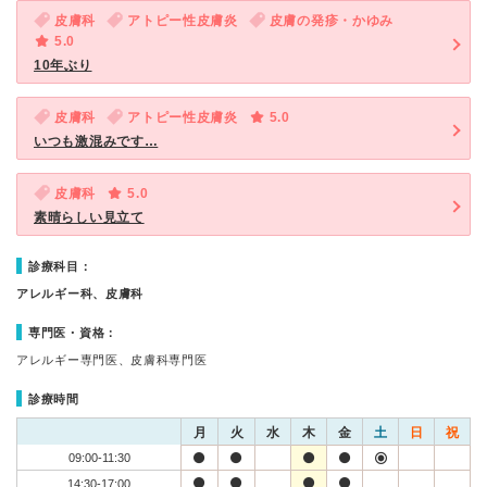
皮膚科
アトピー性皮膚炎
皮膚の発疹・かゆみ
5.0
10年ぶり
皮膚科
アトピー性皮膚炎
5.0
いつも激混みです…
皮膚科
5.0
素晴らしい見立て
診療科目：
アレルギー科、皮膚科
専門医・資格：
アレルギー専門医、皮膚科専門医
診療時間
月
火
水
木
金
土
日
祝
09:00-11:30
14:30-17:00