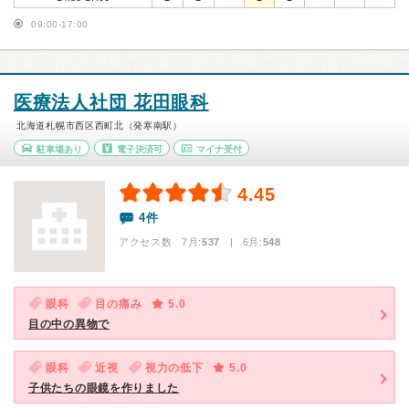
09:00-17:00
医療法人社団 花田眼科
北海道札幌市西区西町北（発寒南駅）
駐車場あり
電子決済可
マイナ受付
4.45
4件
アクセス数 7月:
537
| 6月:
548
眼科
目の痛み
5.0
目の中の異物で
眼科
近視
視力の低下
5.0
子供たちの眼鏡を作りました