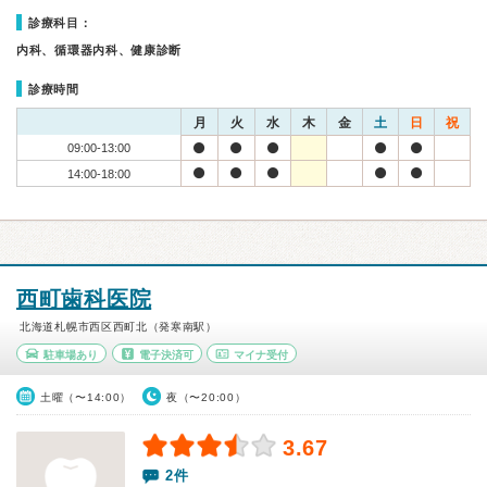
診療科目：
内科、循環器内科、健康診断
診療時間
月
火
水
木
金
土
日
祝
09:00-13:00
14:00-18:00
西町歯科医院
北海道札幌市西区西町北（発寒南駅）
駐車場あり
電子決済可
マイナ受付
土曜（〜14:00）
夜（〜20:00）
3.67
2件