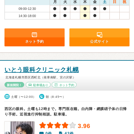
月
火
水
木
金
土
日
祝
09:00-12:30
14:30-18:00
ネット予約
公式サイト
いとう眼科クリニック札幌
北海道札幌市西区西町北（発寒南駅、宮の沢駅）
新規開院！
駐車場あり
ネット予約
土曜（〜12:00）
朝（8:45〜）
西区の眼科。土曜も12時まで。専門医在籍。白内障・網膜硝子体の日帰
り手術。近視進行抑制相談。駐車場。
3.96
0件
42件