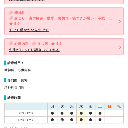
精神科
肩こり・肩の痛み・動悸・息切れ・寝つきが悪い・不眠・気が滅入る・不安・気分が異常に高揚している・物忘れがひどい
5.0
すごく穏やかな先生です
心療内科
うつ病
4.5
先生がじっくり話きいてくれる
診療科目：
精神科、心療内科
専門医・資格：
精神科専門医
診療時間
月
火
水
木
金
土
日
祝
08:30-12:30
13:30-17:30