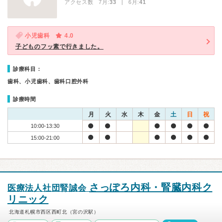
アクセス数 7月:
33
| 6月:
41
小児歯科
4.0
子どものフッ素で行きました。
診療科目：
歯科、小児歯科、歯科口腔外科
診療時間
月
火
水
木
金
土
日
祝
10:00-13:30
15:00-21:00
さっぽろ内科・腎臓内科ク
医療法人社団腎誠会
リニック
北海道札幌市西区西町北（宮の沢駅）