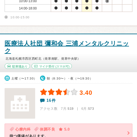
10:00-13:00
14:00-18:00
10:00-15:00
医療法人社団 彌和会 三浦メンタルクリニッ
ク
北海道札幌市西区西町北（発寒南駅、発寒中央駅）
駐車場あり
マイナ受付
(スマホ可)
土曜（〜17:30）
朝（8:30〜）・夜（〜19:30）
3.40
16件
アクセス数 7月:
519
| 6月:
573
心療内科
体調不良
5.0
待つ価値があります。