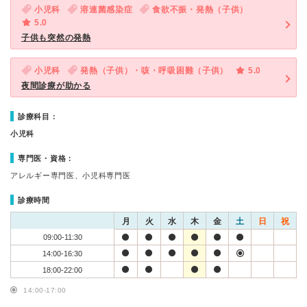
小児科
溶連菌感染症
食欲不振・発熱（子供）
5.0
子供も突然の発熱
小児科
発熱（子供）・咳・呼吸困難（子供）
5.0
夜間診療が助かる
診療科目：
小児科
専門医・資格：
アレルギー専門医、小児科専門医
診療時間
月
火
水
木
金
土
日
祝
09:00-11:30
14:00-16:30
18:00-22:00
14:00-17:00