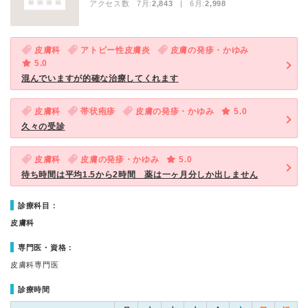
アクセス数 7月:
2,843
| 6月:
2,998
皮膚科
アトピー性皮膚炎
皮膚の発疹・かゆみ
5.0
混んでいますが的確な治療してくれます
皮膚科
帯状疱疹
皮膚の発疹・かゆみ
5.0
久々の受診
皮膚科
皮膚の発疹・かゆみ
5.0
待ち時間は平均1.5から2時間 薬は一ヶ月分しか出しません
診療科目：
皮膚科
専門医・資格：
皮膚科専門医
診療時間