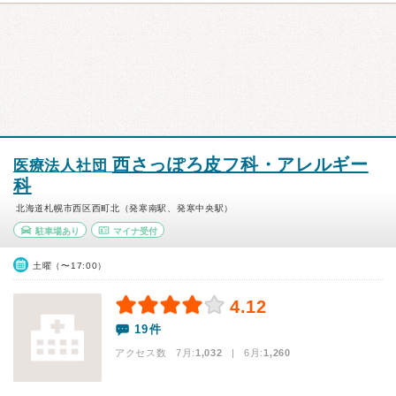
西さっぽろ皮フ科・アレルギー
医療法人社団
科
北海道札幌市西区西町北（発寒南駅、発寒中央駅）
駐車場あり
マイナ受付
土曜（〜17:00）
4.12
19件
アクセス数 7月:
1,032
| 6月:
1,260