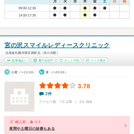
月
火
水
木
金
土
日
祝
09:00-12:30
14:00-17:30
宮の沢スマイルレディースクリニック
北海道札幌市西区西町北（宮の沢駅）
駐車場あり
電子決済可
ネット予約
マイナ受付
土曜（〜12:00）
夜（〜20:00）
3.78
2件
アクセス数 7月:
175
| 6月:
216
婦人科
4.5
夜間や土曜日の診療もある