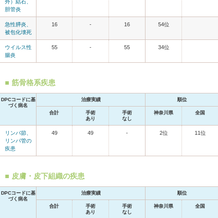
外）結石、
胆管炎
急性膵炎、
16
-
16
54位
被包化壊死
ウイルス性
55
-
55
34位
腸炎
筋骨格系疾患
DPCコードに基
治療実績
順位
づく病名
合計
手術
手術
神奈川県
全国
あり
なし
リンパ節、
49
49
-
2位
11位
リンパ管の
疾患
皮膚・皮下組織の疾患
DPCコードに基
治療実績
順位
づく病名
合計
手術
手術
神奈川県
全国
あり
なし