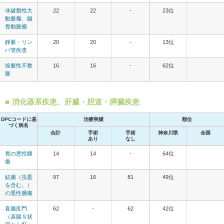
非破裂性大
22
22
-
23位
動脈瘤、腸
骨動脈瘤
静脈・リン
20
20
-
13位
パ管疾患
徐脈性不整
16
16
-
62位
脈
消化器系疾患、肝臓・胆道・膵臓疾患
DPCコードに基
治療実績
順位
づく病名
合計
手術
手術
神奈川県
全国
あり
なし
胃の悪性腫
14
14
-
64位
瘍
結腸（虫垂
97
16
81
49位
を含む。）
の悪性腫瘍
直腸肛門
62
-
62
42位
（直腸Ｓ状