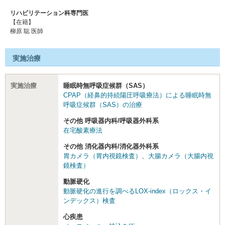
リハビリテーション科専門医
【在籍】
柳原 聡 医師
実施治療
実施治療
睡眠時無呼吸症候群（SAS）
CPAP（経鼻的持続陽圧呼吸療法）による睡眠時無
呼吸症候群（SAS）の治療
その他 呼吸器内科/呼吸器外科系
在宅酸素療法
その他 消化器内科/消化器外科系
胃カメラ（胃内視鏡検査）
、
大腸カメラ（大腸内視
鏡検査）
動脈硬化
動脈硬化の進行を調べるLOX-index（ロックス・イ
ンデックス）検査
心疾患