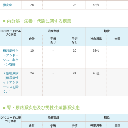
膿皮症
28
-
28
45位
内分泌・栄養・代謝に関する疾患
DPCコードに基
治療実績
順位
づく病名
合計
手術
手術
神奈川県
全国
あり
なし
糖尿病性ケ
10
-
10
35位
トアシドー
シス、非ケ
トン昏睡
２型糖尿病
24
-
24
45位
（糖尿病性
ケトアシド
ーシスを除
く。）
腎・尿路系疾患及び男性生殖器系疾患
DPCコードに基
治療実績
順位
づく病名
合計
手術
手術
神奈川県
全国