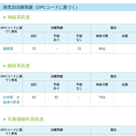
病気別治療実績（DPCコードに基づく）
神経系疾患
DPCコードに基
治療実績
順位
づく病名
合計
手術
手術
神奈川県
全国
あり
なし
脳梗塞
15
-
15
90位
眼科系疾患
DPCコードに基
治療実績
順位
づく病名
合計
手術
手術
神奈川県
全国
あり
なし
白内障、水
82
82
-
70位
晶体の疾患
耳鼻咽喉科系疾患
DPCコードに基
治療実績
順位
づく病名