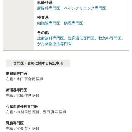
麻酔科系
麻酔科専門医
、
ペインクリニック専門医
検査系
細胞診専門医
、
病理専門医
その他
放射線科専門医
、
臨床遺伝専門医
、
救急科専門医
、
がん薬物療法専門医
専門医・資格に関する特記事項
糖尿病専門医
在籍：水口 百合愛 医師
循環器専門医
在籍：宮脇 佳世 医師
心臓血管外科専門医
在籍：榊 健司朗 医師、豊田 真寿 医師
腎臓専門医
在籍：守矢 英和 医師