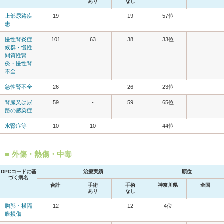
あり
なし
上部尿路疾
19
-
19
57位
患
慢性腎炎症
101
63
38
33位
候群・慢性
間質性腎
炎・慢性腎
不全
急性腎不全
26
-
26
23位
腎臓又は尿
59
-
59
65位
路の感染症
水腎症等
10
10
-
44位
外傷・熱傷・中毒
DPCコードに基
治療実績
順位
づく病名
合計
手術
手術
神奈川県
全国
あり
なし
胸郭・横隔
12
-
12
4位
膜損傷