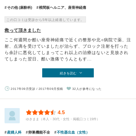
その他 (麻酔科)
椎間板ヘルニア、座骨神経痛
この口コミは受診から5年以上経過しています。
救って頂きました
ここ何週間か酷い座骨神経痛で近くの整形や北○病院で薬、注
射、点滴を受けていましたが治らず、ブロック注射を打った
ら余計に悪化してしまってこれ以上の治療はないと見放され
てしまった翌日、酷い激痛でうんともす...
続きを読む
2017年09月受診 / 2017年09月投稿
32人が参考になった
4.5
ゆきまま（本人・30代・女性・掲載口コミ19件）
産婦人科
卵巣機能不全
不性器出血（女性）