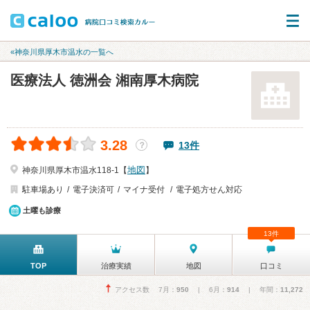
«神奈川県厚木市温水の一覧へ
医療法人 徳洲会 湘南厚木病院
3.28
13件
？
地図
神奈川県厚木市温水118-1【
】
駐車場あり
電子決済可
マイナ受付
電子処方せん対応
土曜も診療
13件
TOP
治療実績
地図
口コミ
アクセス数 7月：
950
| 6月：
914
| 年間：
11,272