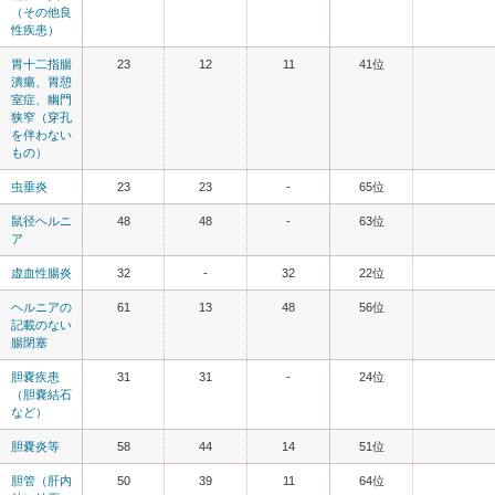
（その他良
性疾患）
胃十二指腸
23
12
11
41位
潰瘍、胃憩
室症、幽門
狭窄（穿孔
を伴わない
もの）
虫垂炎
23
23
-
65位
鼠径ヘルニ
48
48
-
63位
ア
虚血性腸炎
32
-
32
22位
ヘルニアの
61
13
48
56位
記載のない
腸閉塞
胆嚢疾患
31
31
-
24位
（胆嚢結石
など）
胆嚢炎等
58
44
14
51位
胆管（肝内
50
39
11
64位