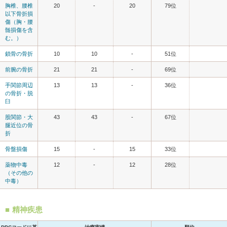
胸椎、腰椎
20
-
20
79位
以下骨折損
傷（胸・腰
髄損傷を含
む。）
鎖骨の骨折
10
10
-
51位
前腕の骨折
21
21
-
69位
手関節周辺
13
13
-
36位
の骨折・脱
臼
股関節・大
43
43
-
67位
腿近位の骨
折
骨盤損傷
15
-
15
33位
薬物中毒
12
-
12
28位
（その他の
中毒）
精神疾患