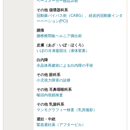
ペースメーカー植込み術
その他 循環器科系
冠動脈バイパス術（CABG）
、
経皮的冠動脈インタ
ーベーション(PCI)
腰痛
腰椎椎間板ヘルニア摘出術
皮膚（あざ・いぼ・ほくろ）
いぼの冷凍凝固法（液体窒素）
白内障
水晶体再建術による白内障の手術
その他 眼科系
小児視力障害の診療
その他 耳鼻咽喉科系
喉頭内視鏡検査
その他 乳腺科系
マンモグラフィー検査（乳房撮影）
避妊・中絶
緊急避妊薬（アフターピル）