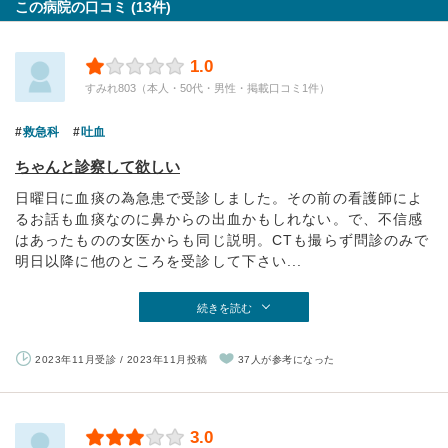
この病院の口コミ (13件)
1.0
すみれ803（本人・50代・男性・掲載口コミ1件）
救急科
吐血
ちゃんと診察して欲しい
日曜日に血痰の為急患で受診しました。その前の看護師によ
るお話も血痰なのに鼻からの出血かもしれない。で、不信感
はあったものの女医からも同じ説明。CTも撮らず問診のみで
明日以降に他のところを受診して下さい...
続きを読む
2023年11月受診 / 2023年11月投稿
37人が参考になった
3.0