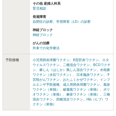
その他 産婦人科系
育児相談
発達障害
自閉症の診察
、
学習障害（LD）の診察
神経ブロック
神経ブロック
がんの治療
外来での化学療法
予防接種
小児用肺炎球菌ワクチン
、
B型肝炎ワクチン
、
ロタ
ウイルスワクチン
、
二種混合ワクチン
、
BCGワクチ
ン
、
麻しん（はしか）風しん混合ワクチン
、
水疱瘡
ワクチン（水痘ワクチン）
、
日本脳炎ワクチン
、
子
宮頸がんワクチン
、
おたふくかぜワクチン
、
インフ
ルエンザ予防接種
、
成人用肺炎球菌ワクチン
、
風疹
ワクチン（単独）
、
破傷風ワクチン（単独）
、
ポリ
オワクチン（単独）
、
麻疹ワクチン（単独）
、
三種
混合ワクチン
、
四種混合ワクチン
、
Hib（ヒブ）ワ
クチン（単独）