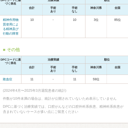
DPCコードに基
治療実績
順位
づく病名
合計
手術
手術
神奈川県
全国
あり
なし
精神作用物
10
-
10
3位
85位
質使用によ
る精神及び
行動の障害
その他
DPCコードに基
治療実績
順位
づく病名
合計
手術
手術
神奈川県
全国
あり
なし
敗血症
11
-
11
59位
(2024年4月〜2025年3月退院患者の統計)
件数が10件未満の場合は、統計が公開されていないため表示していません
DPCに基づく治療実績では、口腔がんなどの口腔外科系疾患、精神科系疾患が
含まれていないケースが多い点にご留意ください