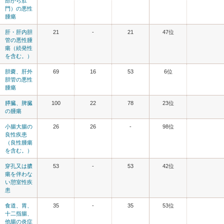
部から肛
門）の悪性
腫瘍
肝・肝内胆
21
-
21
47位
管の悪性腫
瘍（続発性
を含む。）
胆嚢、肝外
69
16
53
6位
胆管の悪性
腫瘍
膵臓、脾臓
100
22
78
23位
の腫瘍
小腸大腸の
26
26
-
98位
良性疾患
（良性腫瘍
を含む。）
穿孔又は膿
53
-
53
42位
瘍を伴わな
い憩室性疾
患
食道、胃、
35
-
35
53位
十二指腸、
他腸の炎症