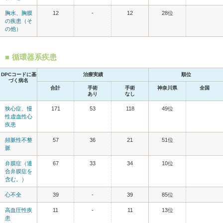
胸水、胸膜
12
-
12
28位
の疾患（そ
の他）
循環器系疾患
DPCコードに基
治療実績
順位
づく病名
合計
手術
手術
神奈川県
全国
あり
なし
狭心症、慢
171
53
118
49位
性虚血性心
疾患
頻脈性不整
57
36
21
51位
脈
弁膜症（連
67
33
34
10位
合弁膜症を
含む。）
心不全
39
-
39
85位
高血圧性疾
11
-
11
13位
患