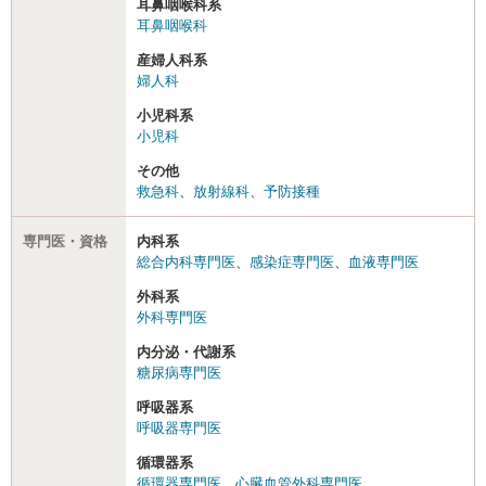
耳鼻咽喉科系
耳鼻咽喉科
産婦人科系
婦人科
小児科系
小児科
その他
救急科
、
放射線科
、
予防接種
専門医・資格
内科系
総合内科専門医
、
感染症専門医
、
血液専門医
外科系
外科専門医
内分泌・代謝系
糖尿病専門医
呼吸器系
呼吸器専門医
循環器系
循環器専門医
、
心臓血管外科専門医