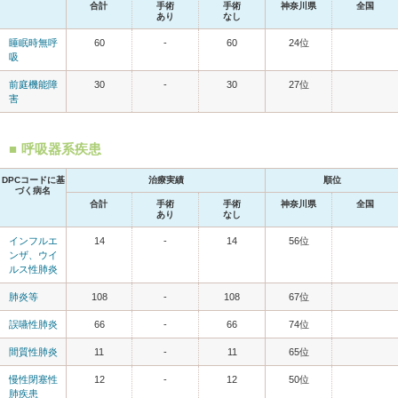
合計
手術
手術
神奈川県
全国
あり
なし
睡眠時無呼
60
-
60
24位
吸
前庭機能障
30
-
30
27位
害
呼吸器系疾患
DPCコードに基
治療実績
順位
づく病名
合計
手術
手術
神奈川県
全国
あり
なし
インフルエ
14
-
14
56位
ンザ、ウイ
ルス性肺炎
肺炎等
108
-
108
67位
誤嚥性肺炎
66
-
66
74位
間質性肺炎
11
-
11
65位
慢性閉塞性
12
-
12
50位
肺疾患