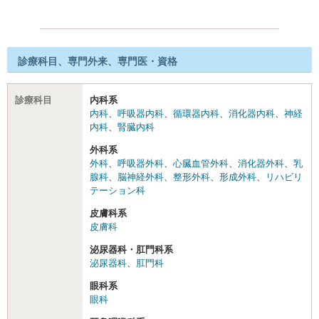
診療科目、専門外来、専門医・資格
診療科目
内科系
内科
、
呼吸器内科
、
循環器内科
、
消化器内科
、
神経
内科
、
腎臓内科
外科系
外科
、
呼吸器外科
、
心臓血管外科
、
消化器外科
、
乳
腺科
、
脳神経外科
、
整形外科
、
形成外科
、
リハビリ
テーション科
皮膚科系
皮膚科
泌尿器科・肛門科系
泌尿器科
、
肛門科
眼科系
眼科