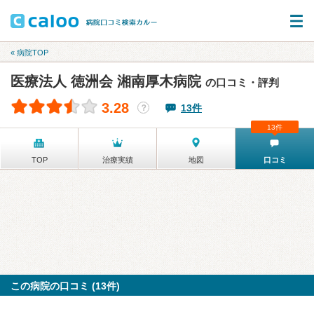
« 病院TOP
医療法人 徳洲会 湘南厚木病院
の口コミ・評判
3.28
13件
？
13件
TOP
治療実績
地図
口コミ
この病院の口コミ (13件)