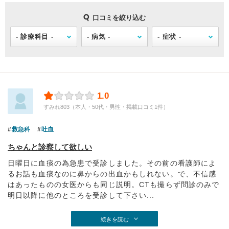
口コミを絞り込む
1.0
すみれ803（本人・50代・男性・掲載口コミ1件）
救急科
吐血
ちゃんと診察して欲しい
日曜日に血痰の為急患で受診しました。その前の看護師によ
るお話も血痰なのに鼻からの出血かもしれない。で、不信感
はあったものの女医からも同じ説明。CTも撮らず問診のみで
明日以降に他のところを受診して下さい...
続きを読む