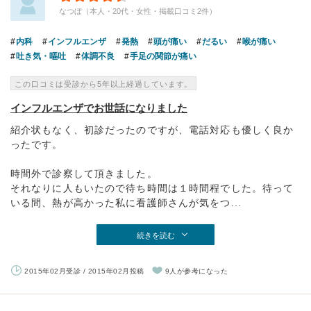
なつぼ（本人・20代・女性・掲載口コミ2件）
内科
インフルエンザ
発熱
頭が痛い
だるい
喉が痛い
吐き気・嘔吐
体調不良
手足の関節が痛い
この口コミは受診から5年以上経過しています。
インフルエンザでお世話になりました
紹介状もなく、初診だったのですが、電話対応も優しく良か
ったです。
時間外で診察して頂きました。
それなりに人もいたので待ち時間は１時間程でした。待って
いる間、熱が高かった私に看護師さんが気をつ...
続きを読む
2015年02月受診 / 2015年02月投稿
9人が参考になった