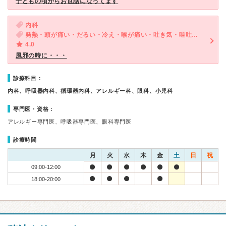
子どもの頃からお世話になってます
内科
発熱・頭が痛い・だるい・冷え・喉が痛い・吐き気・嘔吐・体調不良・急性の下痢
4.0
風邪の時に・・・
診療科目：
内科、呼吸器内科、循環器内科、アレルギー科、眼科、小児科
専門医・資格：
アレルギー専門医、呼吸器専門医、眼科専門医
診療時間
月
火
水
木
金
土
日
祝
09:00-12:00
18:00-20:00