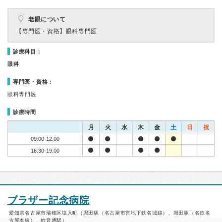
老眼について
【専門医・資格】
眼科専門医
診療科目：
眼科
専門医・資格：
眼科専門医
診療時間
月
火
水
木
金
土
日
祝
09:00-12:00
16:30-19:00
ブラザー記念病院
愛知県名古屋市瑞穂区塩入町（堀田駅（名古屋市営地下鉄名城線）、堀田駅（名鉄名
古屋本線）、妙音通駅）