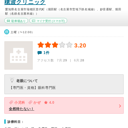
穂波クリニック
愛知県名古屋市瑞穂区苗代町（堀田駅（名古屋市営地下鉄名城線）、妙音通駅、堀田
駅（名鉄名古屋本線））
駐車場あり
マイナ受付
(スマホ可)
土曜（〜12:00）
3.20
1件
アクセス数 7月:
29
| 6月:
28
老眼について
【専門医・資格】
眼科専門医
小児科
かぜ
4.0
全然待たない！
診療科目：