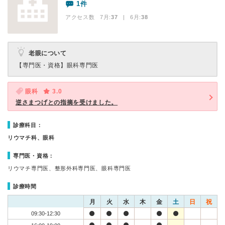
1件
アクセス数 7月:
37
| 6月:
38
老眼について
【専門医・資格】
眼科専門医
眼科
3.0
逆さまつげとの指摘を受けました。
診療科目：
リウマチ科、眼科
専門医・資格：
リウマチ専門医、整形外科専門医、眼科専門医
診療時間
月
火
水
木
金
土
日
祝
09:30-12:30