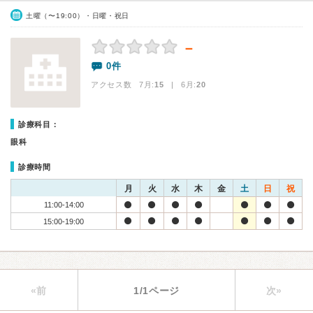
土曜（〜19:00）・日曜・祝日
－
0件
アクセス数 7月:
15
| 6月:
20
診療科目：
眼科
診療時間
月
火
水
木
金
土
日
祝
11:00-14:00
15:00-19:00
«前
1/1ページ
次»