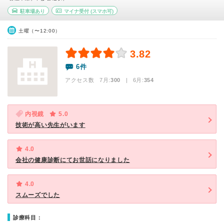
駐車場あり
マイナ受付
(スマホ可)
土曜（〜12:00）
3.82
6件
アクセス数 7月:
300
| 6月:
354
内視鏡
5.0
技術が高い先生がいます
4.0
会社の健康診断にてお世話になりました
4.0
スムーズでした
診療科目：