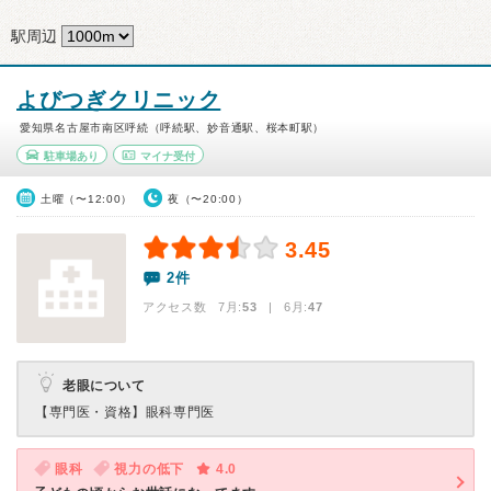
駅周辺
よびつぎクリニック
愛知県名古屋市南区呼続（呼続駅、妙音通駅、桜本町駅）
駐車場あり
マイナ受付
土曜（〜12:00）
夜（〜20:00）
3.45
2件
アクセス数 7月:
53
| 6月:
47
老眼について
【専門医・資格】
眼科専門医
眼科
視力の低下
4.0