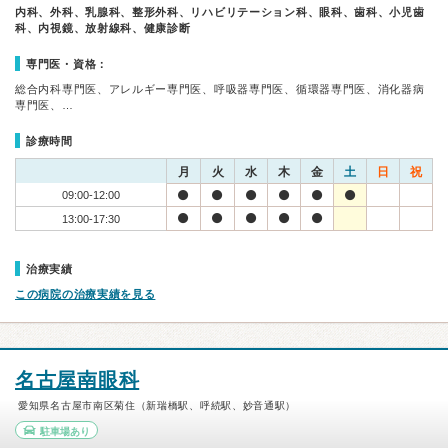
内科、外科、乳腺科、整形外科、リハビリテーション科、眼科、歯科、小児歯
科、内視鏡、放射線科、健康診断
専門医・資格：
総合内科専門医、アレルギー専門医、呼吸器専門医、循環器専門医、消化器病
専門医、…
診療時間
月
火
水
木
金
土
日
祝
09:00-12:00
13:00-17:30
治療実績
この病院の治療実績を見る
名古屋南眼科
愛知県名古屋市南区菊住（新瑞橋駅、呼続駅、妙音通駅）
駐車場あり