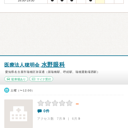
16:00-19:00
水野眼科
医療法人穂明会
愛知県名古屋市瑞穂区弥富通（新瑞橋駅、呼続駅、瑞穂運動場西駅）
駐車場あり
マイナ受付
土曜（〜12:00）
－
0件
アクセス数 7月:
9
| 6月:
9