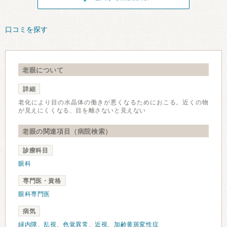
口コミを探す
老眼について
詳細
老化により目の水晶体の働きが悪くなるためにおこる。近くの物
が見えにくくなる、目を離さないと見えない
老眼の関連項目（病院検索）
診療科目
眼科
専門医・資格
眼科専門医
病気
緑内障
、
乱視
、
色覚異常
、
近視
、
加齢黄斑変性症