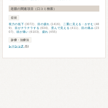
老眼の関連項目（口コミ検索）
症状
視力の低下
(3072)、
目の疲れ
(1416)、
二重に見える・かすむ
(48
9)、
目がチラチラする
(634)、
歪んで見える
(411)、
目の痛み
(23
07)、
頭が痛い
(6103)、
疲れ
(455)
診療・治療法
レーシック
(5)