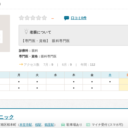
0）
－
口コミ0件
老眼について
【専門医・資格】
眼科専門医
診療科：
眼科
専門医・資格：
眼科専門医
アクセス数 7月：
9
| 6月：
9
| 年間：
112
月
火
水
木
金
土
●
●
●
●
●
●
●
●
●
ニック
市南区桜本町（
本笠寺駅
、
桜駅
、
鶴里駅
）
駐車場あり
マイナ受付 (スマホ可)