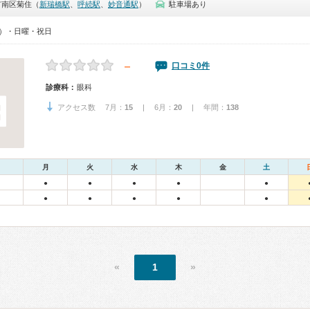
市南区菊住（
新瑞橋駅
、
呼続駅
、
妙音通駅
）
駐車場あり
00）・日曜・祝日
－
口コミ0件
診療科：
眼科
アクセス数 7月：
15
| 6月：
20
| 年間：
138
月
火
水
木
金
土
●
●
●
●
●
●
●
●
●
●
«
1
»