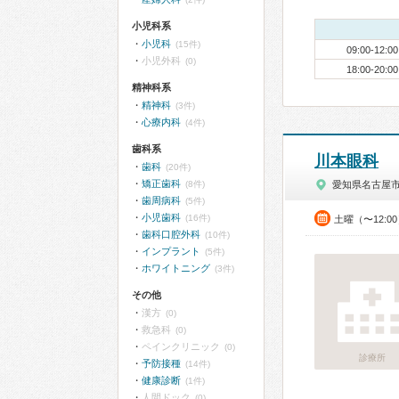
小児科系
小児科
(15件)
09:00-12:00
小児外科
(0)
18:00-20:00
精神科系
精神科
(3件)
心療内科
(4件)
歯科系
川本眼科
歯科
(20件)
矯正歯科
(8件)
愛知県名古屋
歯周病科
(5件)
小児歯科
(16件)
土曜（〜12:0
歯科口腔外科
(10件)
インプラント
(5件)
ホワイトニング
(3件)
その他
漢方
(0)
救急科
(0)
ペインクリニック
(0)
診療所
予防接種
(14件)
健康診断
(1件)
人間ドック
(0)