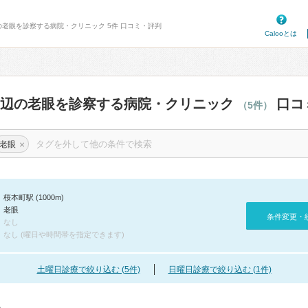
の老眼を診察する病院・クリニック 5件 口コミ・評判
Calooとは
周辺の老眼を診察する病院・クリニック
口コ
（5件）
×
老眼
桜本町駅 (1000m)
老眼
条件変更・
なし
なし (曜日や時間帯を指定できます)
土曜日診療で絞り込む (5件)
日曜日診療で絞り込む (1件)