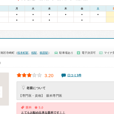
月
火
水
木
金
土
●
●
●
●
●
●
●
●
●
●
市南区寺崎町（
桜本町駅
、
桜駅
、
鶴里駅
）
駐車場あり
電子決済可
マイナ
0）
3.20
口コミ3件
老眼について
【専門医・資格】
眼科専門医
眼科
5.0
とてもお勧め出来る眼科です！！