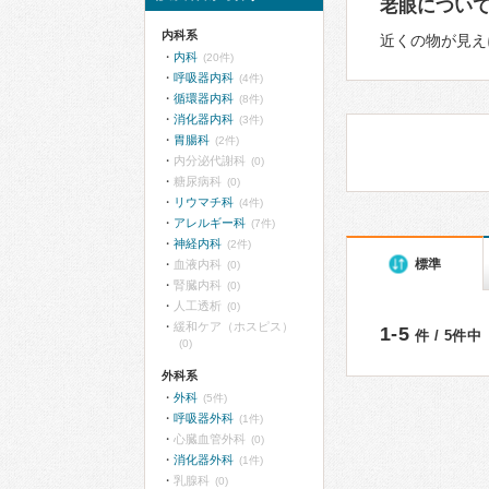
老眼につい
内科系
近くの物が見え
内科
(20件)
呼吸器内科
(4件)
循環器内科
(8件)
消化器内科
(3件)
胃腸科
(2件)
内分泌代謝科
(0)
糖尿病科
(0)
リウマチ科
(4件)
アレルギー科
(7件)
神経内科
(2件)
標準
血液内科
(0)
腎臓内科
(0)
人工透析
(0)
緩和ケア（ホスピス）
1-5
件 / 5件中
(0)
外科系
外科
(5件)
呼吸器外科
(1件)
心臓血管外科
(0)
消化器外科
(1件)
乳腺科
(0)