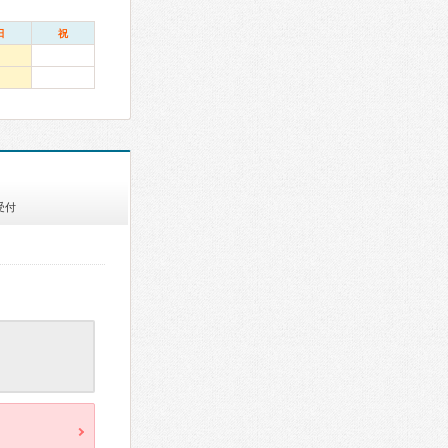
日
祝
受付