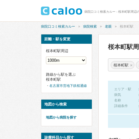
病院口コミ検索カルー - 桜本町駅周辺
病院口コミ検索カルー
病院検索
老眼
桜本町駅
距離・駅を変更
桜本町駅
桜本町駅周辺
×
桜本町駅
路線から駅を選ぶ
桜本町駅
名古屋市営地下鉄桜通線
エリア・駅
病気
名称
地図から検索
詳細条件
地図から病院を探す
診療科目から探す