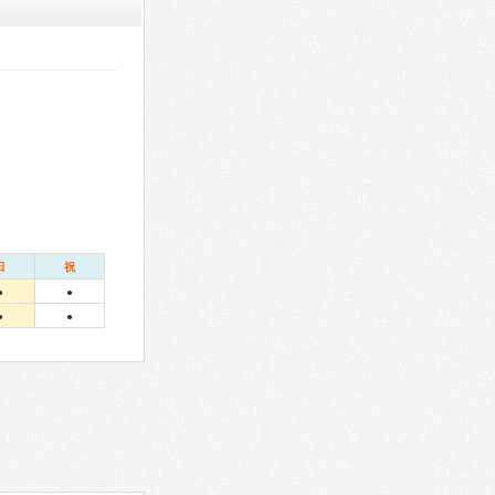
日
祝
●
●
●
●