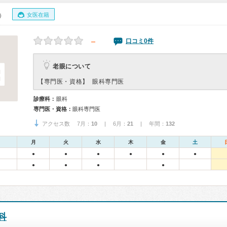
女医在籍
0）
－
口コミ0件
老眼について
【専門医・資格】
眼科専門医
診療科：
眼科
専門医・資格：
眼科専門医
アクセス数 7月：
10
| 6月：
21
| 年間：
132
月
火
水
木
金
土
●
●
●
●
●
●
●
●
●
●
科