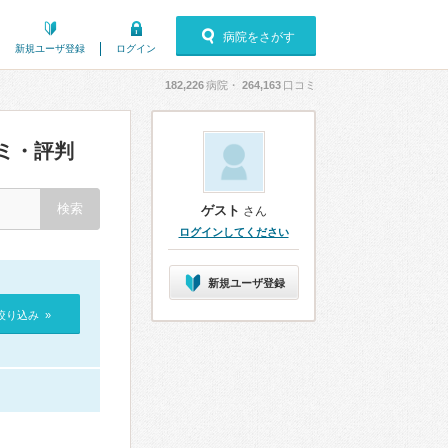
病院をさがす
新規ユーザ登録
ログイン
182,226
病院・
264,163
口コミ
ミ・評判
ゲスト
さん
ログインしてください
新規ユーザ登録
絞り込み »