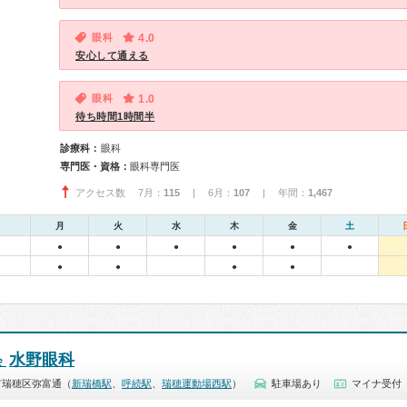
眼科
4.0
安心して通える
眼科
1.0
待ち時間1時間半
診療科：
眼科
専門医・資格：
眼科専門医
アクセス数 7月：
115
| 6月：
107
| 年間：
1,467
月
火
水
木
金
土
●
●
●
●
●
●
●
●
●
●
水野眼科
会
市瑞穂区弥富通（
新瑞橋駅
、
呼続駅
、
瑞穂運動場西駅
）
駐車場あり
マイナ受付