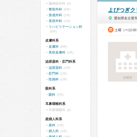
脳神経外科
(0)
よびつぎク
整形外科
(6件)
形成外科
(1件)
愛知県名古屋
美容外科
(1件)
リハビリテーション科
土曜（〜12:0
(6件)
皮膚科系
皮膚科
(8件)
美容皮膚科
(3件)
泌尿器科・肛門科系
泌尿器科
(1件)
肛門科
(2件)
診療所
性病科
(1件)
眼科系
眼科
(5件)
耳鼻咽喉科系
耳鼻咽喉科
(0)
産婦人科系
産科
(1件)
婦人科
(1件)
産婦人科
(2件)