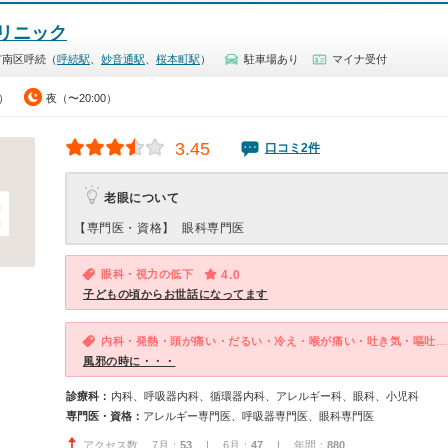
リニック
市南区呼続（
呼続駅
、
妙音通駅
、
桜本町駅
）
駐車場あり
マイナ受付
0）
夜（〜20:00）
3.45
口コミ2件
老眼について
【専門医・資格】
眼科専門医
眼科・視力の低下
4.0
子どもの頃からお世話になってます
内科・発熱・頭が痛い・だるい・冷え・喉が痛い・吐き気・嘔吐・体調不良・急性の下痢
風邪の時に・・・
診療科：
内科、呼吸器内科、循環器内科、アレルギー科、眼科、小児科
専門医・資格：
アレルギー専門医、呼吸器専門医、眼科専門医
アクセス数 7月：
53
| 6月：
47
| 年間：
880