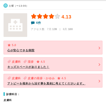
土曜（〜13:00）
4.13
4件
アクセス数 7月:
139
| 6月:
100
5.0
心が安心できる病院
皮膚科
湿疹
4.5
キッズスペースがありました！
皮膚科
皮膚の発疹・かゆみ
4.5
アトピーを根本から治す事を真剣に考えてくださいます。
診療科目：
皮膚科