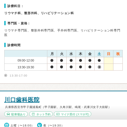
診療科目：
リウマチ科、整形外科、リハビリテーション科
専門医・資格：
リウマチ専門医、整形外科専門医、手外科専門医、リハビリテーション科専門
医
診療時間
月
火
水
木
金
土
日
祝
09:00-12:00
13:30-19:30
13:30-17:00
川口歯科医院
兵庫県西宮市甲子園浦風町（甲子園駅、久寿川駅、鳴尾・武庫川女子大前駅）
駐車場あり
ネット予約
マイナ受付
(スマホ可)
土曜（〜18:00）
夜（〜19:30）