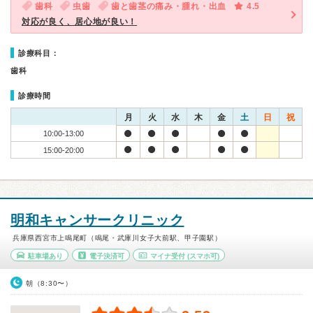
歯科
虫歯
歯と歯茎の痛み・腫れ・出血
4.5
対応が良く、居心地が良い！
診療科目：
歯科
診療時間
月
火
水
木
金
土
日
祝
10:00-13:00
15:00-20:00
明和キャンサークリニック
兵庫県西宮市上鳴尾町（鳴尾・武庫川女子大前駅、甲子園駅）
駐車場あり
電子決済可
マイナ受付
(スマホ可)
朝（8:30〜）