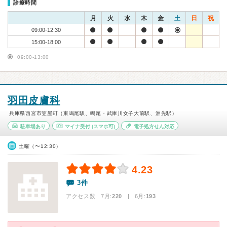
診療時間
月
火
水
木
金
土
日
祝
09:00-12:30
15:00-18:00
09:00-13:00
羽田皮膚科
兵庫県西宮市笠屋町（東鳴尾駅、鳴尾・武庫川女子大前駅、洲先駅）
駐車場あり
マイナ受付
(スマホ可)
電子処方せん対応
土曜（〜12:30）
4.23
3件
アクセス数 7月:
220
| 6月:
193