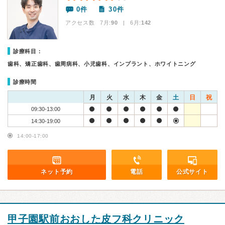
0件
30件
アクセス数 7月:
90
| 6月:
142
診療科目：
歯科、矯正歯科、歯周病科、小児歯科、インプラント、ホワイトニング
診療時間
月
火
水
木
金
土
日
祝
09:30-13:00
14:30-19:00
14:00-17:00
ネット予約
電話
公式サイト
甲子園駅前おおした皮フ科クリニック