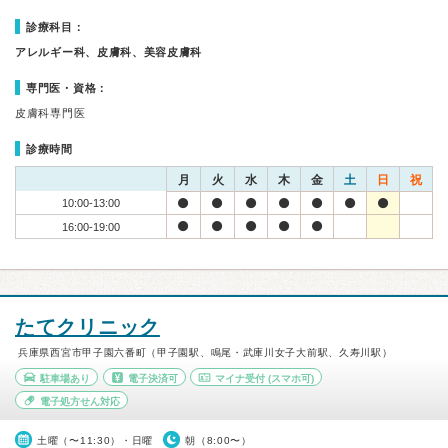
診療科目：
アレルギー科、皮膚科、美容皮膚科
専門医・資格：
皮膚科専門医
診療時間
月
火
水
木
金
土
日
祝
10:00-13:00
16:00-19:00
たてクリニック
兵庫県西宮市甲子園六番町（甲子園駅、鳴尾・武庫川女子大前駅、久寿川駅）
駐車場あり
電子決済可
マイナ受付
(スマホ可)
電子処方せん対応
土曜（〜11:30）・日曜
朝（8:00〜）