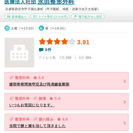
永田整形外科
医療法人社団
兵庫県西宮市甲子園九番町（甲子園駅、鳴尾・武庫川女子大前駅）
駐車場あり
マイナ受付
(スマホ可)
電子処方せん対応
土曜（〜17:00）
夜（〜19:30）
3.91
6件
アクセス数 7月:
358
| 6月:
390
整形外科
5.0
腰部脊椎間狭窄症及び両肩鍵板断裂
整形外科
腰痛
5.0
いつもお世話になります。
整形外科
膝の痛み
4.0
当院で腰と膝を治して頂きました