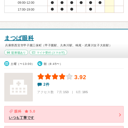
09:00-12:00
17:00-19:00
まつば眼科
兵庫県西宮市甲子園三保町（甲子園駅、久寿川駅、鳴尾・武庫川女子大前駅）
駐車場あり
マイナ受付
(スマホ可)
土曜（〜13:00）
朝（8:45〜）
3.92
2件
アクセス数 7月:
153
| 6月:
185
眼科
5.0
いつも丁寧です