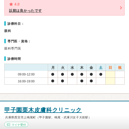
4.0
以前は良かったです
診療科目：
眼科
専門医・資格：
眼科専門医
診療時間
月
火
水
木
金
土
日
祝
09:00-12:00
16:00-19:00
甲子園栗木皮膚科クリニック
兵庫県西宮市上鳴尾町（甲子園駅、鳴尾・武庫川女子大前駅）
マイナ受付