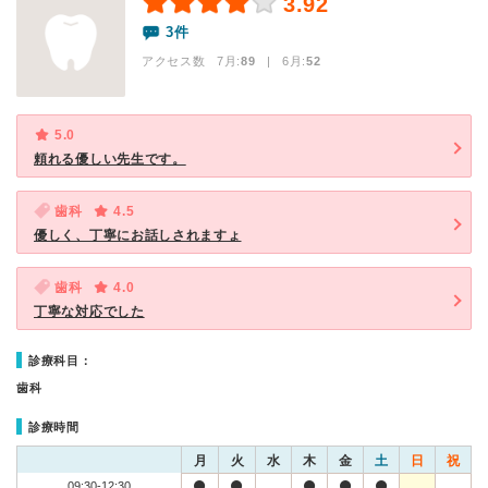
3.92
3件
アクセス数 7月:
89
| 6月:
52
5.0
頼れる優しい先生です。
歯科
4.5
優しく、丁寧にお話しされますょ
歯科
4.0
丁寧な対応でした
診療科目：
歯科
診療時間
月
火
水
木
金
土
日
祝
09:30-12:30