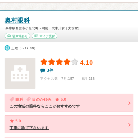
奥村眼科
兵庫県西宮市小松北町（鳴尾・武庫川女子大前駅）
駐車場あり
マイナ受付
土曜（〜12:00）
4.10
3件
アクセス数 7月:
157
| 6月:
218
眼科
目のかゆみ
5.0
この地域の眼科ならここがおすすめです
5.0
丁寧に診て下さいます