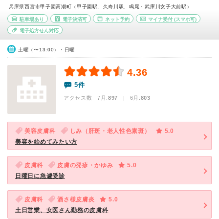
兵庫県西宮市甲子園高潮町（甲子園駅、久寿川駅、鳴尾・武庫川女子大前駅）
駐車場あり
電子決済可
ネット予約
マイナ受付
(スマホ可)
電子処方せん対応
土曜（〜13:00）・日曜
4.36
5件
アクセス数 7月:
897
| 6月:
803
美容皮膚科
しみ（肝斑・老人性色素斑）
5.0
美容を始めてみたい方
皮膚科
皮膚の発疹・かゆみ
5.0
日曜日に急遽受診
皮膚科
酒さ様皮膚炎
5.0
土日営業、女医さん勤務の皮膚科