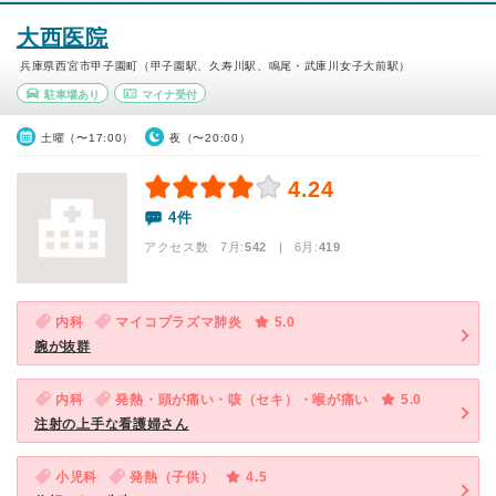
大西医院
兵庫県西宮市甲子園町（甲子園駅、久寿川駅、鳴尾・武庫川女子大前駅）
駐車場あり
マイナ受付
土曜（〜17:00）
夜（〜20:00）
4.24
4件
アクセス数 7月:
542
| 6月:
419
内科
マイコプラズマ肺炎
5.0
腕が抜群
内科
発熱・頭が痛い・咳（セキ）・喉が痛い
5.0
注射の上手な看護婦さん
小児科
発熱（子供）
4.5