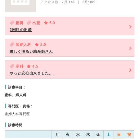
アクセス数 7月:
143
| 6月:
109
産科
出産
5.0
2回目の出産
産婦人科
5.0
優しく明るい助産師さん
産科
4.5
やっと安心出来ました。
診療科目：
産科、婦人科
専門医・資格：
産婦人科専門医
診療時間
月
火
水
木
金
土
日
祝