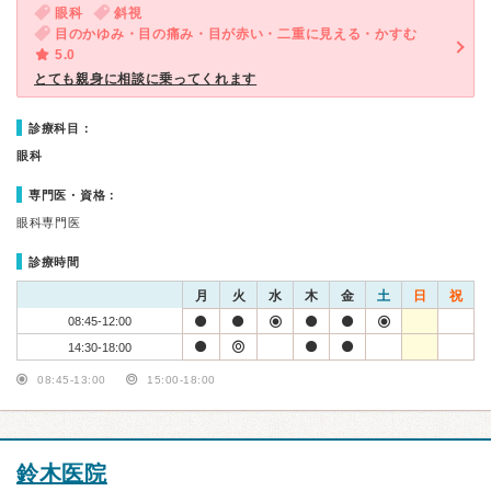
眼科
斜視
目のかゆみ・目の痛み・目が赤い・二重に見える・かすむ
5.0
とても親身に相談に乗ってくれます
診療科目：
眼科
専門医・資格：
眼科専門医
診療時間
月
火
水
木
金
土
日
祝
08:45-12:00
14:30-18:00
08:45-13:00
15:00-18:00
鈴木医院