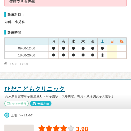
信頼できる先生
診療科目：
内科、小児科
診療時間
月
火
水
木
金
土
日
祝
09:00-12:00
18:00-20:00
15:00-17:00
ひだこどもクリニック
兵庫県西宮市甲子園浦風町（甲子園駅、久寿川駅、鳴尾・武庫川女子大前駅）
マイナ受付
女医在籍
土曜（〜12:00）
3.98