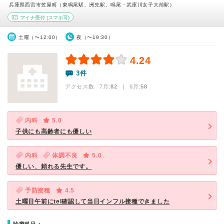
兵庫県西宮市笠屋町（東鳴尾駅、洲先駅、鳴尾・武庫川女子大前駅）
マイナ受付
(スマホ可)
土曜（〜12:00）
夜（〜19:30）
4.24
3件
アクセス数 7月:
82
| 6月:
58
内科
5.0
子供にも高齢者にも優しい
内科
体調不良
5.0
優しい、頼れる先生です。
予防接種
4.5
土曜日午前にtel確認して当日インフル接種できました