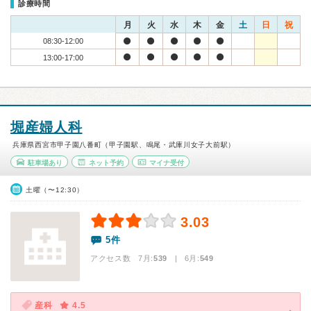
診療時間
月
火
水
木
金
土
日
祝
08:30-12:00
13:00-17:00
堀産婦人科
兵庫県西宮市甲子園八番町（甲子園駅、鳴尾・武庫川女子大前駅）
駐車場あり
ネット予約
マイナ受付
土曜（〜12:30）
3.03
5件
アクセス数 7月:
539
| 6月:
549
産科
4.5