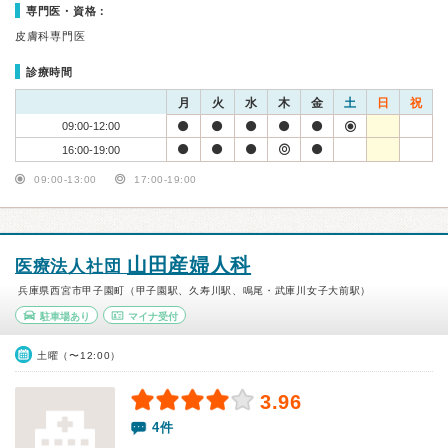
専門医・資格：
皮膚科専門医
診療時間
月
火
水
木
金
土
日
祝
09:00-12:00
16:00-19:00
09:00-13:00
17:00-19:00
山田産婦人科
医療法人社団
兵庫県西宮市甲子園町（甲子園駅、久寿川駅、鳴尾・武庫川女子大前駅）
駐車場あり
マイナ受付
土曜（〜12:00）
3.96
4件