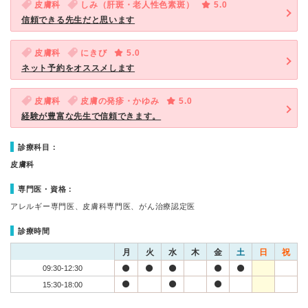
皮膚科
しみ（肝斑・老人性色素斑）
5.0
信頼できる先生だと思います
皮膚科
にきび
5.0
ネット予約をオススメします
皮膚科
皮膚の発疹・かゆみ
5.0
経験が豊富な先生で信頼できます。
診療科目：
皮膚科
専門医・資格：
アレルギー専門医、皮膚科専門医、がん治療認定医
診療時間
月
火
水
木
金
土
日
祝
09:30-12:30
15:30-18:00