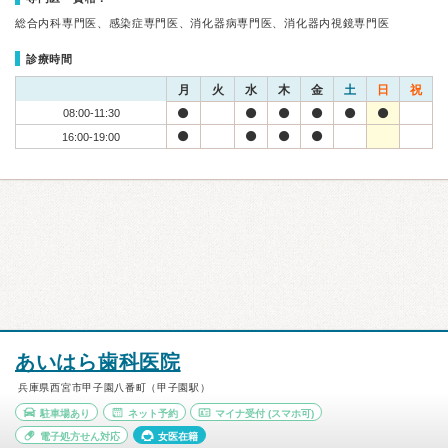
総合内科専門医、感染症専門医、消化器病専門医、消化器内視鏡専門医
診療時間
月
火
水
木
金
土
日
祝
08:00-11:30
16:00-19:00
あいはら歯科医院
兵庫県西宮市甲子園八番町（甲子園駅）
駐車場あり
ネット予約
マイナ受付
(スマホ可)
電子処方せん対応
女医在籍