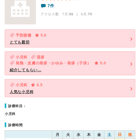
7件
アクセス数 7月:
56
| 6月:
70
予防接種
5.0
とても親切
小児科
湿疹
発熱・皮膚の発疹・かゆみ・発疹（子供）
5.0
紹介してもらい…
小児科
4.5
人気な小児科
診療科目：
小児科
診療時間
月
火
水
木
金
土
日
祝