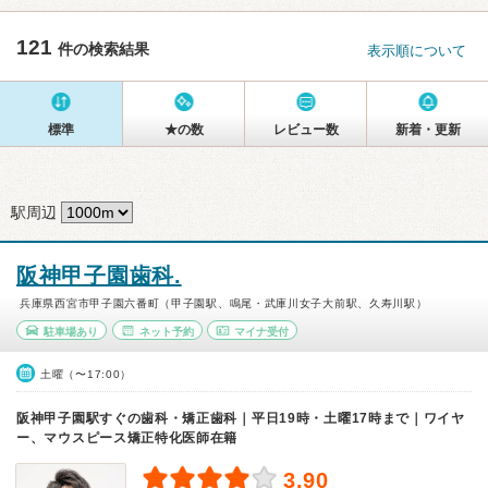
121
件の検索結果
表示順について
標準
★の数
レビュー数
新着・更新
駅周辺
阪神甲子園歯科.
兵庫県西宮市甲子園六番町（甲子園駅、鳴尾・武庫川女子大前駅、久寿川駅）
駐車場あり
ネット予約
マイナ受付
土曜（〜17:00）
阪神甲子園駅すぐの歯科・矯正歯科｜平日19時・土曜17時まで｜ワイヤ
ー、マウスピース矯正特化医師在籍
3.90