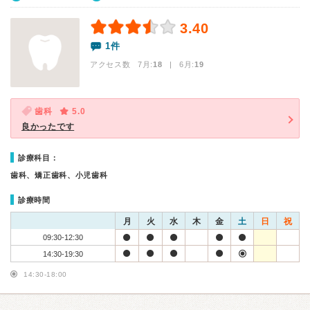
3.40
1件
アクセス数 7月:
18
| 6月:
19
歯科
5.0
良かったです
診療科目：
歯科、矯正歯科、小児歯科
診療時間
月
火
水
木
金
土
日
祝
09:30-12:30
14:30-19:30
14:30-18:00