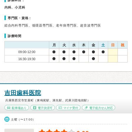
診療科目：
内科、小児科
専門医・資格：
総合内科専門医、循環器専門医、老年病専門医、超音波専門医
診療時間
月
火
水
木
金
土
日
祝
09:00-12:00
16:30-19:30
吉田歯科医院
兵庫県西宮市笠屋町（東鳴尾駅、洲先駅、武庫川団地前駅）
駐車場あり
電子決済可
マイナ受付
電子処方せん対応
土曜（〜17:00）