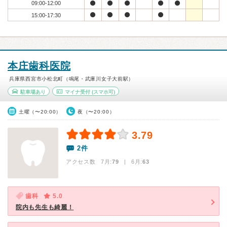
09:00-12:00
15:00-17:30
本庄歯科医院
兵庫県西宮市小松北町（鳴尾・武庫川女子大前駅）
駐車場あり
マイナ受付
(スマホ可)
土曜（〜20:00）
夜（〜20:00）
3.79
2件
アクセス数 7月:
79
| 6月:
63
歯科
5.0
院内も先生も綺麗！