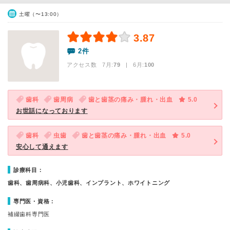
土曜（〜13:00）
3.87
2件
アクセス数 7月:
79
| 6月:
100
歯科
歯周病
歯と歯茎の痛み・腫れ・出血
5.0
お世話になっております
歯科
虫歯
歯と歯茎の痛み・腫れ・出血
5.0
安心して通えます
診療科目：
歯科、歯周病科、小児歯科、インプラント、ホワイトニング
専門医・資格：
補綴歯科専門医