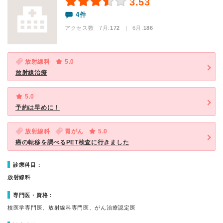
3.53
4件
アクセス数 7月:
172
| 6月:
186
放射線科
5.0
放射線治療
5.0
予約は早めに！
放射線科
胃がん
5.0
癌の転移を調べるPET検査に行きました
診療科目：
放射線科
専門医・資格：
核医学専門医、放射線科専門医、がん治療認定医