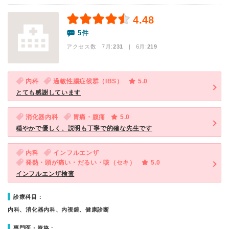
4.48
5件
アクセス数 7月:
231
| 6月:
219
内科
過敏性腸症候群（IBS）
5.0
とても感謝しています
消化器内科
胃痛・腹痛
5.0
穏やかで優しく、説明も丁寧で的確な先生です
内科
インフルエンザ
発熱・頭が痛い・だるい・咳（セキ）
5.0
インフルエンザ検査
診療科目：
内科、消化器内科、内視鏡、健康診断
専門医・資格：