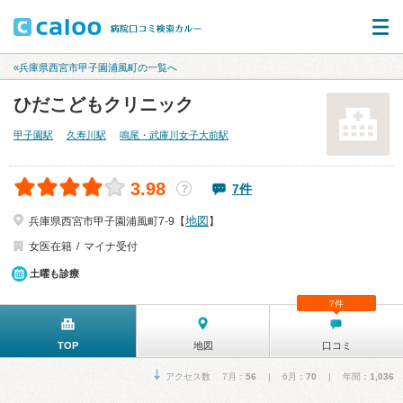
«兵庫県西宮市甲子園浦風町の一覧へ
ひだこどもクリニック
甲子園駅
久寿川駅
鳴尾・武庫川女子大前駅
3.98
7件
？
地図
兵庫県西宮市甲子園浦風町7-9【
】
女医在籍
マイナ受付
土曜も診療
7件
TOP
地図
口コミ
アクセス数 7月：
56
| 6月：
70
| 年間：
1,036