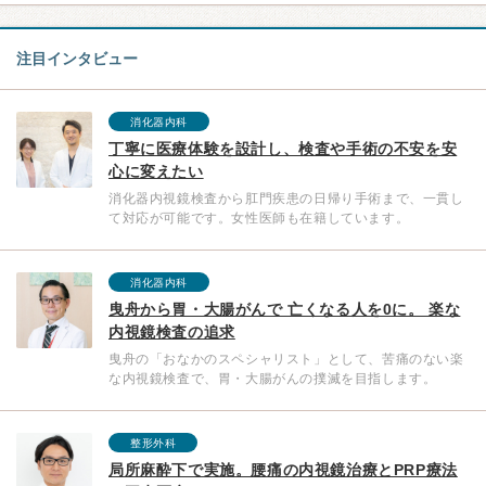
注目インタビュー
消化器内科
丁寧に医療体験を設計し、検査や手術の不安を安
心に変えたい
消化器内視鏡検査から肛門疾患の日帰り手術まで、一貫し
て対応が可能です。女性医師も在籍しています。
消化器内科
曳舟から胃・大腸がんで 亡くなる人を0に。 楽な
内視鏡検査の追求
曳舟の「おなかのスペシャリスト」として、苦痛のない楽
な内視鏡検査で、胃・大腸がんの撲滅を目指します。
整形外科
局所麻酔下で実施。腰痛の内視鏡治療とPRP療法