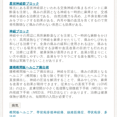
星状神経節ブロック
喉元にある星状神経節といわれる交換神経の集まるポイントに麻
酔薬を注射し、痛みの原因となる神経を一時的に麻痺させ、交感
神経を緩める治療法である。 自然治癒力を高め、上半身全般の痛
みをブロックする効果がある。内耳や脳の血流を良くするので突
発性難聴など痛みの伴わない疾患にも効果がある。
神経ブロック
神経やその周辺に局所麻酔薬などを注射して一時的な麻酔をかけ
たり、高周波熱などで神経を麻痺させたりして、痛みやしびれを
和らげる治療です。全身の痛みの緩和に使用されるほか、痛みを
生じている場所を特定する診断や血流改善の目的でも行われま
す。治療には通常、健康保険が適用されます。血液が固まりにく
い方や感染しやすい方、血液をサラサラにする薬を服用している
場合は実施できないことがあります。
腰椎椎間板ヘルニア摘出術
腰椎椎間板ヘルニア摘出術は、神経を圧迫し、痛みの原因となる
ヘルニア（椎間板）を取り除く手術です。飛び出したヘルニアを
直接摘出し、神経の圧迫を解消することで、痛みやしびれ、麻痺
を改善する効果が期待できます。従来からの直視下手術（LOVE
法）のほか、皮膚切開が小さく低侵襲な顕微鏡下手術（MD法）や
内視鏡下手術（MED法、PELD法など）があります。治療は健康
保険が適用され、短期間の入院が必要です。
病気
椎間板ヘルニア
、
帯状疱疹後神経痛
、
線維筋痛症
、
帯状疱疹
、
多
汗症