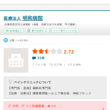
明和病院
医療法人
兵庫県西宮市上鳴尾町（鳴尾・武庫川女子大前駅、甲子園駅）
駐車場あり
電子決済可
マイナ受付
(スマホ可)
土曜（〜12:00）
2.72
33件
アクセス数 7月:
2,778
| 6月:
2,496
ペインクリニックについて
【専門医・資格】
麻酔科専門医
【診療・治療法】
腰椎椎間板ヘルニア摘出術、神経ブロック
外科
十二指腸腫瘍
5.0