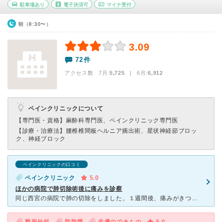
駐車場あり
電子決済可
マイナ受付
朝（8:30〜）
3.09
72件
アクセス数 7月:
5,725
| 6月:
6,912
ペインクリニックについて
【専門医・資格】
麻酔科専門医、ペインクリニック専門医
【診療・治療法】
腰椎椎間板ヘルニア摘出術、星状神経節ブロッ
ク、神経ブロック
ペインクリニックの口コミ
ペインクリニック
5.0
ほかの病院で肺切除術後に痛みを診察
同じ西宮の病院で肺の切除をしました。１週間後、痛みがきつく寝れませんでした。先生は痛みの薬を倍にしましたが、痛みも倍になりました。やむを得ず、兵庫医大のペインクリニックにいきました。 教授が診察して