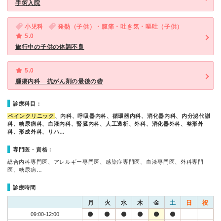
手術入院
小児科
発熱（子供）・腹痛・吐き気・嘔吐（子供）
5.0
旅行中の子供の体調不良
5.0
腫瘍内科 抗がん剤の最後の砦
診療科目：
ペインクリニック
、内科、呼吸器内科、循環器内科、消化器内科、内分泌代謝
科、糖尿病科、血液内科、腎臓内科、人工透析、外科、消化器外科、整形外
科、形成外科、リハ…
専門医・資格：
総合内科専門医、アレルギー専門医、感染症専門医、血液専門医、外科専門
医、糖尿病…
診療時間
月
火
水
木
金
土
日
祝
09:00-12:00