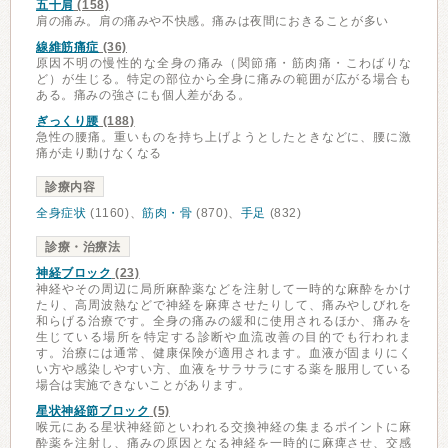
五十肩
(158)
肩の痛み。肩の痛みや不快感。痛みは夜間におきることが多い
線維筋痛症
(36)
原因不明の慢性的な全身の痛み（関節痛・筋肉痛・こわばりな
ど）が生じる。特定の部位から全身に痛みの範囲が広がる場合も
ある。痛みの強さにも個人差がある。
ぎっくり腰
(188)
急性の腰痛。重いものを持ち上げようとしたときなどに、腰に激
痛が走り動けなくなる
診療内容
全身症状
(1160)、
筋肉・骨
(870)、
手足
(832)
診療・治療法
神経ブロック
(23)
神経やその周辺に局所麻酔薬などを注射して一時的な麻酔をかけ
たり、高周波熱などで神経を麻痺させたりして、痛みやしびれを
和らげる治療です。全身の痛みの緩和に使用されるほか、痛みを
生じている場所を特定する診断や血流改善の目的でも行われま
す。治療には通常、健康保険が適用されます。血液が固まりにく
い方や感染しやすい方、血液をサラサラにする薬を服用している
場合は実施できないことがあります。
星状神経節ブロック
(5)
喉元にある星状神経節といわれる交換神経の集まるポイントに麻
酔薬を注射し、痛みの原因となる神経を一時的に麻痺させ、交感