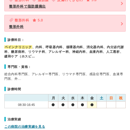
整形外科
脂肪腫
皮膚のできもの
5.0
整形外科で脂肪腫摘出
整形外科
5.0
整形外科
診療科目：
ペインクリニック
、内科、呼吸器内科、循環器内科、消化器内科、内分泌代謝
科、糖尿病科、リウマチ科、アレルギー科、神経内科、血液内科、人工透析、
緩和ケア（ホスピ…
専門医・資格：
総合内科専門医、アレルギー専門医、リウマチ専門医、感染症専門医、血液専
門医、外…
診療時間
月
火
水
木
金
土
日
祝
08:30-16:45
治療実績
この病院の治療実績を見る