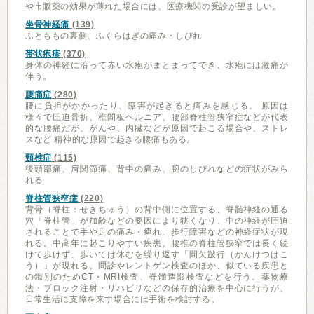
や市販薬の効果が薄れた場合には、医療機関の受診が望ましい。
坐骨神経痛
(139)
ふとももの裏側、ふくらはぎの痛み・しびれ
帯状疱疹
(370)
身体の神経に沿って赤い水疱がまとまってでき、水疱には激痛が
伴う。
腰痛症
(280)
腰に負担がかかったり、障害が起きると痛みを感じる。 原因は
様々で圧迫骨折、椎間板ヘルニア、腰部脊柱管狭窄症などが代表
的な腰痛だが、がんや、内臓などが原因で起こる場合や、ストレ
スなど 精神的な原因で起きる腰痛もある。
頸椎症
(115)
後頭部痛、肩関節痛、背中の痛み、腕のしびれなどの症状がみら
れる
脊柱管狭窄症
(220)
背骨（脊柱：せきちゅう）の背中側に位置する、脊髄神経の通る
穴「脊柱管」が加齢などの要因により狭くなり、中の神経が圧迫
されることで手や足の痛み・痺れ、歩行障害などの神経症状が現
れる。中高年に起こりやすい疾患。腰椎の脊柱管狭窄では長く続
けて歩けず、歩いては休むを繰り返す「間欠跛行（かんけつはこ
う）」が現れる。問診やレントゲン検査のほか、似ている疾患と
の鑑別のためCT・MRI検査、脊髄造影検査などを行う。薬物療
法・ブロック注射・リハビリなどの保存的治療を中心に行うが、
日常生活に支障を来す場合には手術を検討する。