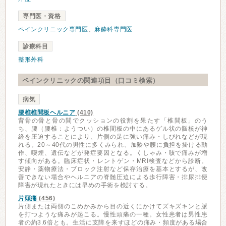
専門医・資格
ペインクリニック専門医
、
麻酔科専門医
診療科目
整形外科
ペインクリニックの関連項目（口コミ検索）
病気
腰椎椎間板ヘルニア
(410)
背骨の骨と骨の間でクッションの役割を果たす「椎間板」のう
ち、腰（腰椎：ようつい）の椎間板の中にあるゲル状の髄核が神
経を圧迫することにより、片側の足に強い痛み・しびれなどが現
れる。20～40代の男性に多くみられ、加齢や腰に負担を掛ける動
作、喫煙、遺伝などが発症要因となる。くしゃみ・咳で痛みが増
す傾向がある。臨床症状・レントゲン・MRI検査などから診断。
安静・薬物療法・ブロック注射など保存治療を基本とするが、改
善できない場合やヘルニアの脊髄圧迫による歩行障害・排尿排便
障害が現れたときには早めの手術を検討する。
片頭痛
(456)
片側または両側のこめかみから目の近くにかけてズキズキンと脈
を打つような痛みが起こる。慢性頭痛の一種。女性患者は男性患
者の約3.6倍とも。生活に支障を来すほどの痛み・頻度がある場合