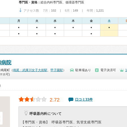
専門医・資格：
総合内科専門医、循環器専門医
アクセス数 7月：
102
| 6月：
149
| 年間：
1,221
月
火
水
木
金
土
●
●
●
●
●
●
●
●
●
●
和病院
上鳴尾町（
鳴尾・武庫川女子大前駅
、
甲子園駅
）
駐車場あり
電子決済可
マホ可)
0）
2.72
口コミ33件
呼吸器内科について
【専門医・資格】
呼吸器専門医、気管支鏡専門医