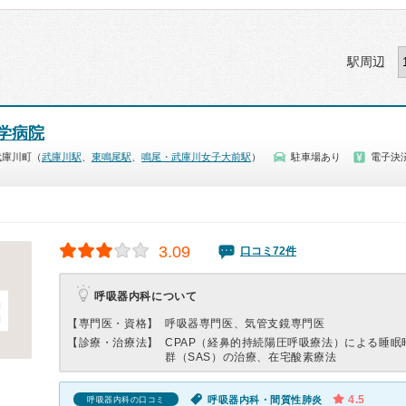
駅周辺
学病院
武庫川町（
武庫川駅
、
東鳴尾駅
、
鳴尾・武庫川女子大前駅
）
駐車場あり
電子決
3.09
口コミ72件
呼吸器内科について
【専門医・資格】
呼吸器専門医、気管支鏡専門医
【診療・治療法】
CPAP（経鼻的持続陽圧呼吸療法）による睡眠
群（SAS）の治療、在宅酸素療法
4.5
呼吸器内科・間質性肺炎
呼吸器内科の口コミ