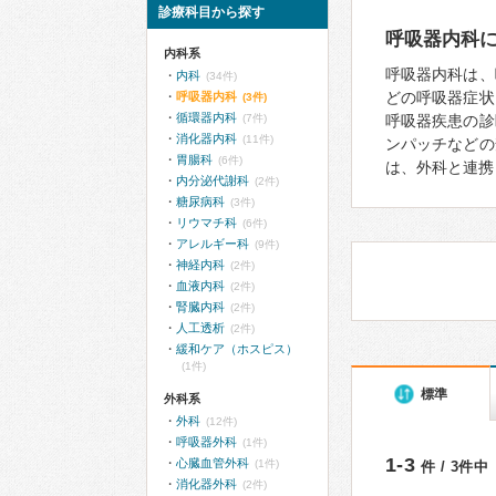
診療科目から探す
呼吸器内科
内科系
呼吸器内科は、
内科
(34件)
どの呼吸器症状
呼吸器内科
(3件)
循環器内科
(7件)
呼吸器疾患の診
消化器内科
(11件)
ンパッチなどの
胃腸科
(6件)
は、外科と連携
内分泌代謝科
(2件)
糖尿病科
(3件)
リウマチ科
(6件)
アレルギー科
(9件)
神経内科
(2件)
血液内科
(2件)
腎臓内科
(2件)
人工透析
(2件)
緩和ケア（ホスピス）
(1件)
標準
外科系
外科
(12件)
呼吸器外科
(1件)
1-3
心臓血管外科
(1件)
件 / 3件中
消化器外科
(2件)