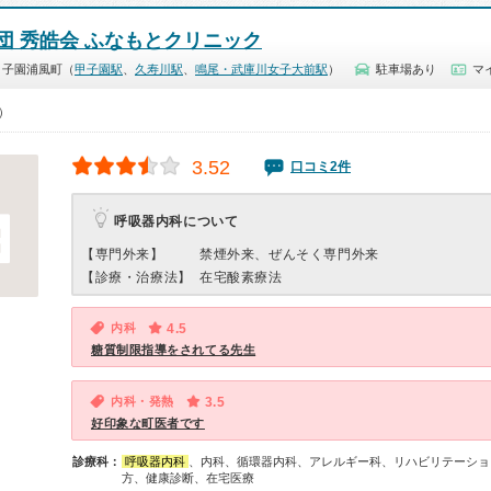
団 秀皓会 ふなもとクリニック
甲子園浦風町（
甲子園駅
、
久寿川駅
、
鳴尾・武庫川女子大前駅
）
駐車場あり
マ
0）
3.52
口コミ2件
呼吸器内科について
【専門外来】
禁煙外来、ぜんそく専門外来
【診療・治療法】
在宅酸素療法
内科
4.5
糖質制限指導をされてる先生
内科・発熱
3.5
好印象な町医者です
診療科：
呼吸器内科
、内科、循環器内科、アレルギー科、リハビリテーショ
方、健康診断、在宅医療