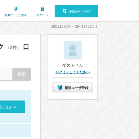
病院をさがす
新規ユーザ登録
ログイン
182,226
病院・
264,163
口コミ
ク
口
（3件）
ゲスト
さん
ログインしてください
新規ユーザ登録
絞り込み »