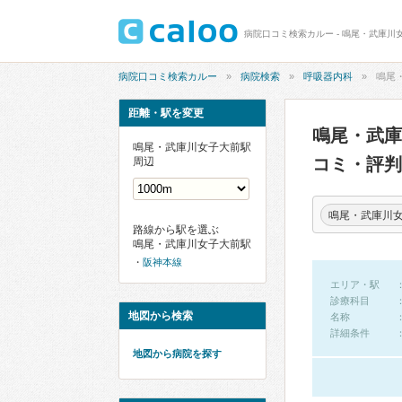
病院口コミ検索カルー - 鳴尾・武庫川
病院口コミ検索カルー
病院検索
呼吸器内科
鳴尾
距離・駅を変更
鳴尾・武
鳴尾・武庫川女子大前駅
コミ・評判
周辺
鳴尾・武庫川
路線から駅を選ぶ
鳴尾・武庫川女子大前駅
阪神本線
エリア・駅
診療科目
地図から検索
名称
詳細条件
地図から病院を探す