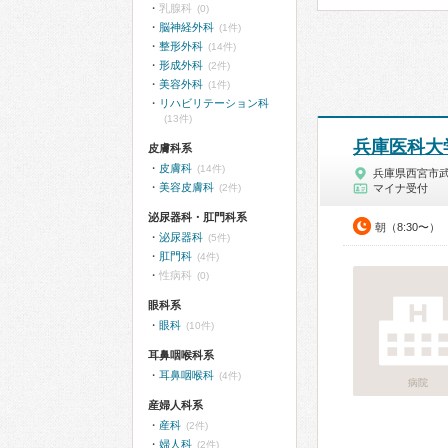
乳腺科
(0)
脳神経外科
(1件)
整形外科
(14件)
形成外科
(2件)
美容外科
(1件)
リハビリテーション科
(13件)
兵庫医科大
皮膚科系
皮膚科
(14件)
兵庫県西宮市
美容皮膚科
(2件)
マイナ受付
泌尿器科・肛門科系
朝（8:30〜）
泌尿器科
(5件)
肛門科
(4件)
性病科
(0)
眼科系
眼科
(10件)
耳鼻咽喉科系
耳鼻咽喉科
(4件)
病院
産婦人科系
産科
(2件)
婦人科
(2件)