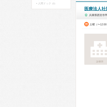
人間ドック
(0)
医療法人社
兵庫県西宮市
土曜（〜12:0
診療所