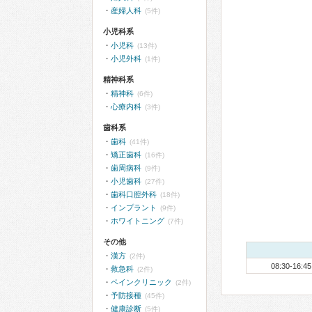
産婦人科
(5件)
小児科系
小児科
(13件)
小児外科
(1件)
精神科系
精神科
(6件)
心療内科
(3件)
歯科系
歯科
(41件)
矯正歯科
(16件)
歯周病科
(9件)
小児歯科
(27件)
歯科口腔外科
(18件)
インプラント
(9件)
ホワイトニング
(7件)
その他
漢方
(2件)
08:30-16:45
救急科
(2件)
ペインクリニック
(2件)
予防接種
(45件)
健康診断
(5件)