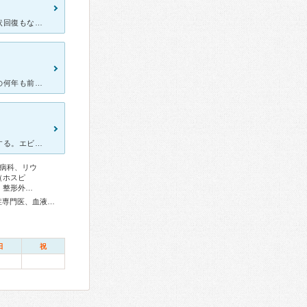
高齢者の慢性間質性肺炎で近隣のかかりつけ病院に通うも、特段の病状回復もなく、信頼できる大きな病院として兵庫医科大学を紹介頂き、半年来、通院中です。種々の検査、そして診察を半年に1回のペースで見てもらっ
最近口コミを知ったので。みなさんと共有出来たらと思い引っ越し前の何年も前の話しです。元々中央病院の呼吸器内科に通ってたんですが引っ越しして兵庫医大のが近くなったので、紹介状書いてもらって兵庫医大に流石
0
西日本トップの大学を出ているからなのか、対応が高飛車すぎて辟易する。エビデンス並べて、この治療が良いと勧めるのは判るが、他の治療について聞いても、「一番良い治療を勧めているから聞いても意味がない」と言
病科、リウ
（ホスピ
、整形外…
総合内科専門医、アレルギー専門医、リウマチ専門医、感染症専門医、血液専門医、外科専門医、糖尿病専門医、内分泌代謝科専門医、呼吸器専門医、呼吸器外科専門医、気管支鏡専門医、循環器専門医、心臓血管外科専門医、高血圧専門医、不整脈専門医、消化器病専門医、消化器外科専門医、肝臓専門医、大腸肛門病専門医、消化器内視鏡専門医、泌尿器科専門医、腎臓専門医、透析専門医、脳血管内治療専門医、神経内科専門医、脳神経外科専門医、頭痛専門医、てんかん専門医、整形外科専門医、手外科専門医、リハビリテーション科専門医、脊椎脊髄外科専門医、形成外科専門医、熱傷専門医、皮膚科専門医、眼科専門医、耳鼻咽喉科専門医、めまい相談医、産婦人科専門医、婦人科腫瘍専門医、生殖医療専門医、乳腺専門医、産科婦人科腹腔鏡技術認定医、女性ヘルスケア専門医、周産期(新生児)専門医、小児科専門医、小児外科専門医、小児神経専門医、小児血液・がん専門医、老年病専門医、認知症専門医、老年精神専門医、一般病院連携精神医学専門医、精神科専門医、麻酔科専門医、ペインクリニック専門医、緩和医療専門医、細胞診専門医、超音波専門医、病理専門医、口腔外科専門医、小児歯科専門医、口腔インプラント専門医、核医学専門医、放射線科専門医、臨床遺伝専門医、救急科専門医、漢方専門医、がん薬物療法専門医、がん治療認定医
日
祝