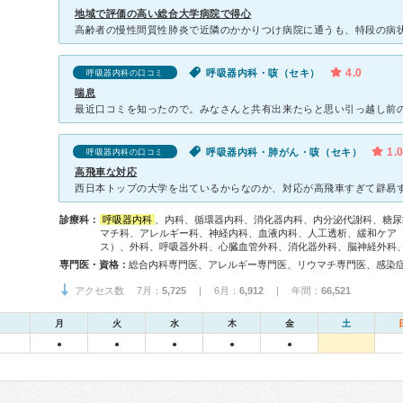
地域で評価の高い総合大学病院で得心
4.0
呼吸器内科・咳（セキ）
呼吸器内科の口コミ
喘息
1.
呼吸器内科・肺がん・咳（セキ）
呼吸器内科の口コミ
高飛車な対応
診療科：
呼吸器内科
、内科、循環器内科、消化器内科、内分泌代謝科、糖尿
マチ科、アレルギー科、神経内科、血液内科、人工透析、緩和ケア
ス）、外科、呼吸器外科、心臓血管外科、消化器外科、脳神経外科
専門医・資格：
アクセス数 7月：
5,725
| 6月：
6,912
| 年間：
66,521
月
火
水
木
金
土
●
●
●
●
●