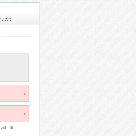
イナ受付
ン科、漢