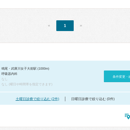
«
1
»
鳴尾・武庫川女子大前駅 (1000m)
呼吸器内科
条件変更・
なし
なし (曜日や時間帯を指定できます)
土曜日診療で絞り込む (2件)
日曜日診療で絞り込む (0件)