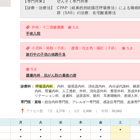
【専門外来】
ぜんそく専門外来
【診療・治療法】
CPAP（経鼻的持続陽圧呼吸療法）による睡眠
群（SAS）の治療、在宅酸素療法
外科・十二指腸腫瘍
5.0
手術入院
小児科・発熱（子供）・腹痛・吐き気・嘔吐（子供）
5.0
旅行中の子供の体調不良
5.0
腫瘍内科 抗がん剤の最後の砦
診療科：
呼吸器内科
、内科、循環器内科、消化器内科、内分泌代謝科、糖尿
内科、腎臓内科、人工透析、外科、消化器外科、整形外科、形成外
リテーション科、皮膚科、泌尿器科、眼科、耳鼻咽喉科、産婦人科
専門医・資格：
アクセス数 7月：
2,778
| 6月：
2,496
| 年間：
30,062
月
火
水
木
金
土
●
●
●
●
●
●
●
●
●
●
●