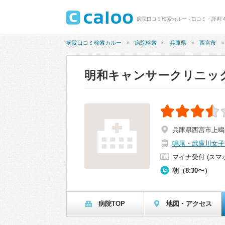
病院口コミ検索カルー - 口コミ・評判 
病院口コミ検索カルー
病院検索
兵庫県
西宮市
明和キャンサークリニッ
兵庫県西宮市上鳴
鳴尾・武庫川女子
マイナ受付 (スマ
朝（8:30〜）
病院TOP
地図・アクセス