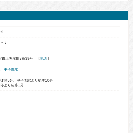
ック
にっく
西宮市上鳴尾町3番39号 【
地図
】
駅
、
甲子園駅
徒歩5分、甲子園駅より徒歩10分
停より徒歩1分