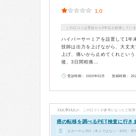
1.0
この口コミは受診から5年以上経過してい
ハイパーサーミアを設置して1年
技師は出力を上げながら、大丈夫
上げ、痛いから止めてくれという
後、3日間程痛...
受診時期： 2020年02月
投稿時期： 20
13人中13人
が、この口コミが参考になったと投票
癌の転移を調べるPET検査に行き
まみーやん555（本人ではない・80代・男