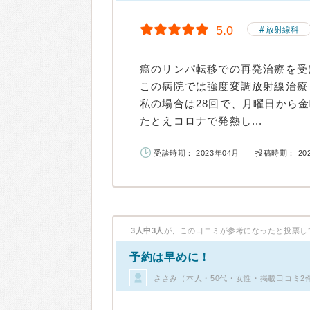
5.0
放射線科
癌のリンパ転移での再発治療を受
この病院では強度変調放射線治療
私の場合は28回で、月曜日から
たとえコロナで発熱し...
受診時期： 2023年04月
投稿時期： 20
3人中3人
が、この口コミが参考になったと投票し
予約は早めに！
ささみ（本人・50代・女性・掲載口コミ2