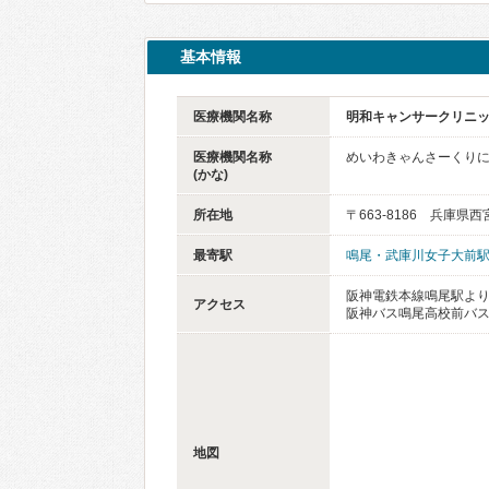
基本情報
医療機関名称
明和キャンサークリニ
医療機関名称
めいわきゃんさーくり
(かな)
所在地
〒663-8186 兵庫県
最寄駅
鳴尾・武庫川女子大前
阪神電鉄本線鳴尾駅より
アクセス
阪神バス鳴尾高校前バス
地図