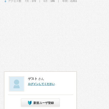
アクセス数 7月：
172
| 6月：
186
| 年間：
2,011
ゲスト
さん
ログインしてください
新規ユーザ登録