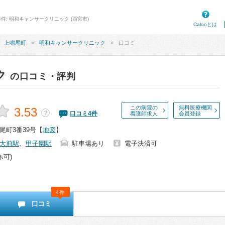
4件: 明和キャンサークリニック (西宮市)
Calooとは
上鳴尾町
明和キャンサークリニック
口コミ
ク
の口コミ・評判
この病院の
無料医療機関
3.53
？
口コミ
4
件
看護師求人
会員登録
尾町3番39号
【
地図
】
大前駅
、
甲子園駅
駐車場あり
電子決済可
ホ可)
4件
口コミ