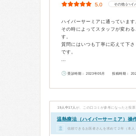
5.0
その他 (ハイ
ハイパーサーミアに通っています
その時によってスタッフが変わる
す。
質問にはいつも丁寧に応えて下さ
です。
...
受診時期： 2023年05月
投稿時期： 20
19人中17人
が、この口コミが参考になったと投票
温熱療法（ハイパーサーミア）操
信頼できるお医者さんを求めて２年（本人・