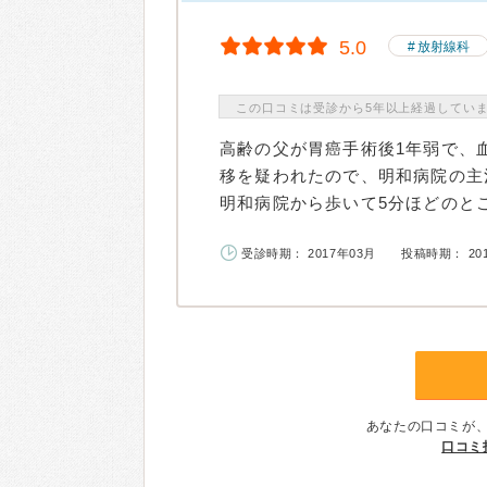
5.0
放射線科
この口コミは受診から5年以上経過してい
高齢の父が胃癌手術後1年弱で、
移を疑われたので、明和病院の主
明和病院から歩いて5分ほどのとこ
受診時期： 2017年03月
投稿時期： 20
あなたの口コミが
口コミ