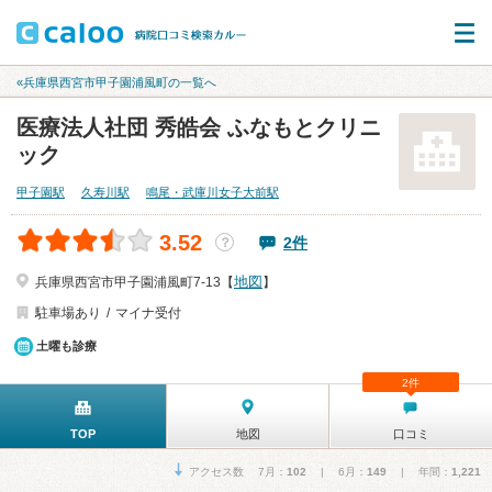
«兵庫県西宮市甲子園浦風町の一覧へ
医療法人社団 秀皓会 ふなもとクリニ
ック
甲子園駅
久寿川駅
鳴尾・武庫川女子大前駅
3.52
2件
？
地図
兵庫県西宮市甲子園浦風町7-13【
】
駐車場あり
マイナ受付
土曜も診療
2件
TOP
地図
口コミ
アクセス数 7月：
102
| 6月：
149
| 年間：
1,221