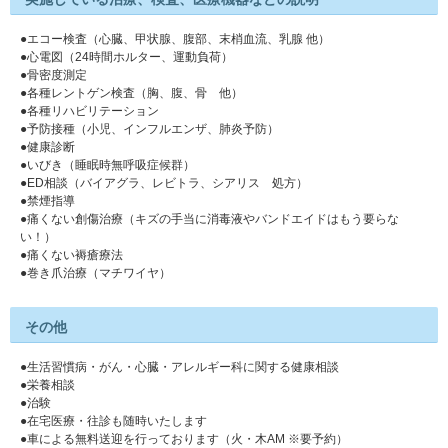
●エコー検査（心臓、甲状腺、腹部、末梢血流、乳腺 他）
●心電図（24時間ホルター、運動負荷）
●骨密度測定
●各種レントゲン検査（胸、腹、骨 他）
●各種リハビリテーション
●予防接種（小児、インフルエンザ、肺炎予防）
●健康診断
●いびき（睡眠時無呼吸症候群）
●ED相談（バイアグラ、レビトラ、シアリス 処方）
●禁煙指導
●痛くない創傷治療（キズの手当に消毒液やバンドエイドはもう要らな
い！）
●痛くない褥瘡療法
●巻き爪治療（マチワイヤ）
その他
●生活習慣病・がん・心臓・アレルギー科に関する健康相談
●栄養相談
●治験
●在宅医療・往診も随時いたします
●車による無料送迎を行っております（火・木AM ※要予約）