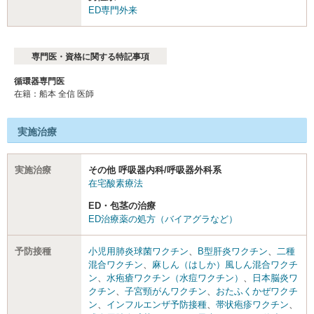
ED専門外来
専門医・資格に関する特記事項
循環器専門医
在籍：船本 全信 医師
実施治療
実施治療
その他 呼吸器内科/呼吸器外科系
在宅酸素療法
ED・包茎の治療
ED治療薬の処方（バイアグラなど）
予防接種
小児用肺炎球菌ワクチン
、
B型肝炎ワクチン
、
二種
混合ワクチン
、
麻しん（はしか）風しん混合ワクチ
ン
、
水疱瘡ワクチン（水痘ワクチン）
、
日本脳炎ワ
クチン
、
子宮頸がんワクチン
、
おたふくかぜワクチ
ン
、
インフルエンザ予防接種
、
帯状疱疹ワクチン
、