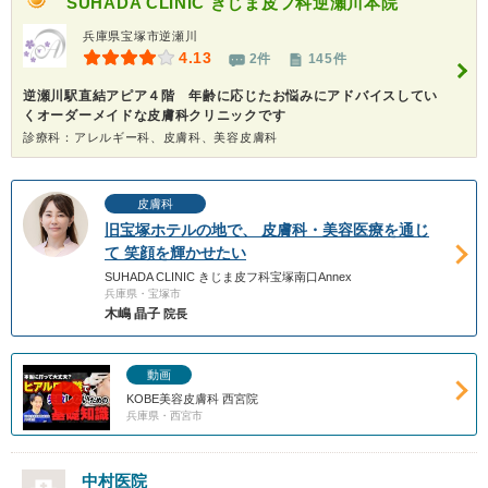
SUHADA CLINIC きじま皮フ科逆瀬川本院
兵庫県宝塚市逆瀬川
4.13
2件
145件
逆瀬川駅直結アピア４階 年齢に応じたお悩みにアドバイスしてい
くオーダーメイドな皮膚科クリニックです
診療科：アレルギー科、皮膚科、美容皮膚科
皮膚科
旧宝塚ホテルの地で、 皮膚科・美容医療を通じ
て 笑顔を輝かせたい
SUHADA CLINIC きじま皮フ科宝塚南口Annex
兵庫県・宝塚市
木嶋 晶子
院長
動画
KOBE美容皮膚科 西宮院
兵庫県・西宮市
中村医院