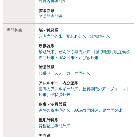
総合内科専門医
循環器系
循環器専門医
専門外来
脳・神経系
頭痛専門外来
、
物忘れ外来・認知症外来
呼吸器系
禁煙外来
、
ぜんそく専門外来
、
睡眠時無呼吸症候群
専門外来・SAS外来・いびき外来
循環器系
心臓ペースメーカー専門外来
アレルギー・内分泌系
皮膚のアレルギー外来
、
肥満専門外来・ダイエット
外来
、
甲状腺外来
皮膚・泌尿器系
男性の脱毛症外来・AGA専門外来
、
爪専門外来
整形外科系
骨粗鬆症専門外来
男性系