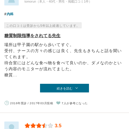
tomorun（本人・40代・男性・掲載口コミ1件）
内科
この口コミは受診から5年以上経過しています。
糖質制限指導をされてる先生
場所は甲子園の駅から歩いてすぐ。
受付、ナースの方々の感じは良く、先生もきちんと話を聞い
てくれます。
待合室にはどんな食べ物を食べて良いのか、ダメなのかとい
う内容のモニターが流れてました。
糖質...
続きを読む
2016年受診 / 2017年03月投稿
7人が参考になった
3.5