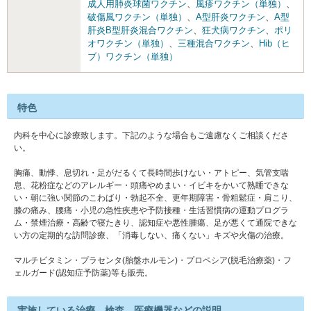
成人用肺炎球菌ワクチン
、
風疹ワクチン（単独）
、
破傷風ワクチン（単独）
、
A型肝炎ワクチン
、
A型
肝炎B型肝炎混合ワクチン
、
狂犬病ワクチン
、
ポリ
オワクチン（単独）
、
三種混合ワクチン
、
Hib（ヒ
ブ）ワクチン（単独）
特色
内科を中心に診療致します。下記のような場合もご遠慮なくご相談くださ
い。
胸痛、動悸、息切れ・足がだるくて長時間歩けない・アトピー、気管支喘
息、花粉症などのアレルギー・頭痛やめまい・イビキをかいて熟睡できな
い・朝に強い関節のこわばり・勃起不全、更年期障害・骨粗鬆症・肩こり、
膝の痛み、腰痛・小児の急性疾患や予防接種・生活習慣病の運動プログラ
ム・禁煙治療・高齢で寝たきり、認知症や悪性腫瘍、足が悪くて通院できな
い方の定期的な訪問診療、「消毒しない、痛くない」キズや火傷の治療。
マルチビタミン・プラセンタ(胎盤ホルモン)・プロペシア(脱毛治療薬)・フ
ェルガード(認知症予防薬)等も販売。
実施している治療、検査、医療機器などの説明