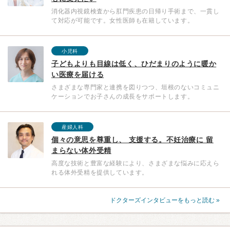
消化器内視鏡検査から肛門疾患の日帰り手術まで、一貫し
て対応が可能です。女性医師も在籍しています。
小児科
子どもよりも目線は低く、ひだまりのように暖か
い医療を届ける
さまざまな専門家と連携を図りつつ、垣根のないコミュニ
ケーションでお子さんの成長をサポートします。
産婦人科
個々の意思を尊重し、 支援する。不妊治療に 留
まらない体外受精
高度な技術と豊富な経験により、さまざまな悩みに応えら
れる体外受精を提供しています。
ドクターズインタビューをもっと読む »