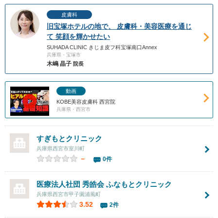
皮膚科
旧宝塚ホテルの地で、 皮膚科・美容医療を通じ
て 笑顔を輝かせたい
SUHADA CLINIC きじま皮フ科宝塚南口Annex
兵庫県・宝塚市
木嶋 晶子
院長
動画
KOBE美容皮膚科 西宮院
兵庫県・西宮市
すぎもとクリニック
兵庫県西宮市室川町
－
0件
医療法人社団 秀皓会 ふなもとクリニック
兵庫県西宮市甲子園浦風町
3.52
2件