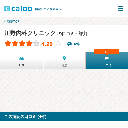
« 病院TOP
川野内科クリニック
の口コミ・評判
4.20
4件
？
4件
TOP
地図
口コミ
この病院の口コミ (4件)