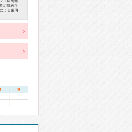
ン（歯周組
周組織再生
による歯周
日
祝