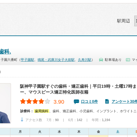
駅周辺
歯科.
甲子園六番町（
甲子園駅
、
鳴尾・武庫川女子大前駅
、
久寿川駅
）
駐車場あり
マ
0）
阪神甲子園駅すぐの歯科・矯正歯科｜平日19時・土曜17時
ー、マウスピース矯正特化医師在籍
3.90
口コミ0件
アンケート30
診療科：
歯周病科
、歯科、矯正歯科、小児歯科、インプラント、ホワイトニ
アクセス数 7月：
90
| 6月：
142
| 年間：
1,194
月
火
水
木
金
土