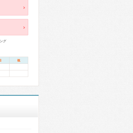
ング
日
祝