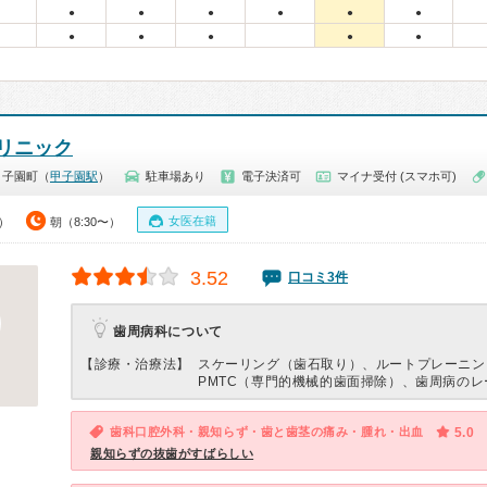
●
●
●
●
●
●
●
●
●
●
●
リニック
甲子園町（
甲子園駅
）
駐車場あり
電子決済可
マイナ受付 (スマホ可)
女医在籍
0）
朝（8:30〜）
3.52
口コミ3件
歯周病科について
【診療・治療法】
スケーリング（歯石取り）、ルートプレーニン
PMTC（専門的機械的歯面掃除）、歯周病のレ
歯科口腔外科・親知らず・歯と歯茎の痛み・腫れ・出血
5.0
親知らずの抜歯がすばらしい