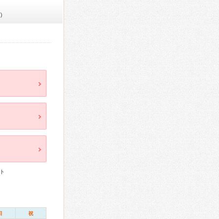
)
ト
日
祝