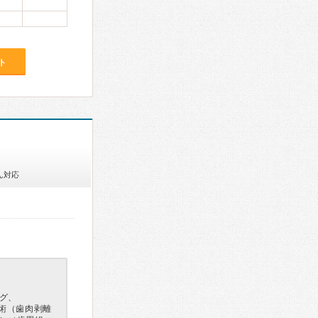
ト
ん対応
グ、
手術（歯肉剥離