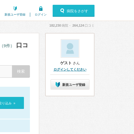
病院をさがす
新規ユーザ登録
ログイン
182,230
病院・
264,124
口コミ
口コ
（9件）
ゲスト
さん
ログインしてください
新規ユーザ登録
絞り込み »