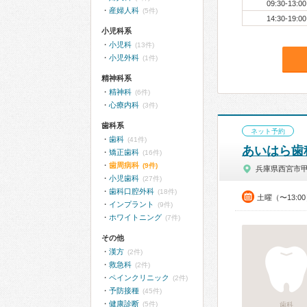
09:30-13:00
産婦人科
(5件)
14:30-19:00
小児科系
小児科
(13件)
小児外科
(1件)
精神科系
精神科
(6件)
心療内科
(3件)
歯科系
ネット予約
歯科
(41件)
あいはら歯
矯正歯科
(16件)
歯周病科
(9件)
兵庫県西宮市
小児歯科
(27件)
歯科口腔外科
(18件)
土曜（〜13:0
インプラント
(9件)
ホワイトニング
(7件)
その他
漢方
(2件)
救急科
(2件)
ペインクリニック
(2件)
予防接種
(45件)
健康診断
(5件)
歯科