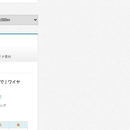
イナ受付
まで｜ワイヤ
件
ング
日
祝