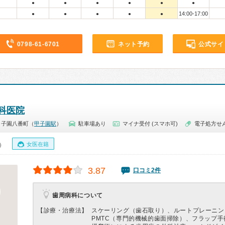
●
●
●
●
●
●
14:00-17:00
●
●
●
●
●
0798-61-6701
ネット予約
公式サイ
科医院
甲子園八番町（
甲子園駅
）
駐車場あり
マイナ受付 (スマホ可)
電子処方せ
女医在籍
0）
3.87
口コミ2件
歯周病科について
【診療・治療法】
スケーリング（歯石取り）、ルートプレーニン
PMTC（専門的機械的歯面掃除）、フラップ