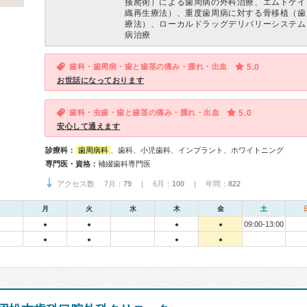
掻爬術）による歯周病の外科治療、エムドゲイ
織再生療法）、重度歯周病に対する骨移植（歯
療法）、ローカルドラッグデリバリーシステム
病治療
歯科・歯周病・歯と歯茎の痛み・腫れ・出血
5.0
お世話になっております
歯科・虫歯・歯と歯茎の痛み・腫れ・出血
5.0
安心して通えます
診療科：
歯周病科
、歯科、小児歯科、インプラント、ホワイトニング
専門医・資格：
補綴歯科専門医
アクセス数 7月：
79
| 6月：
100
| 年間：
822
月
火
水
木
金
土
09:00-13:00
●
●
●
●
●
●
●
●