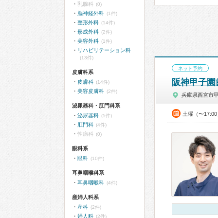
乳腺科
(0)
脳神経外科
(1件)
整形外科
(14件)
形成外科
(2件)
美容外科
(1件)
リハビリテーション科
(13件)
ネット予約
皮膚科系
阪神甲子園
皮膚科
(14件)
美容皮膚科
(2件)
兵庫県西宮市
泌尿器科・肛門科系
土曜（〜17:0
泌尿器科
(5件)
肛門科
(4件)
性病科
(0)
眼科系
眼科
(10件)
耳鼻咽喉科系
耳鼻咽喉科
(4件)
産婦人科系
産科
(2件)
婦人科
(2件)