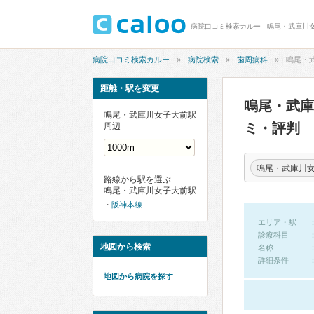
病院口コミ検索カルー - 鳴尾・武庫川
病院口コミ検索カルー
病院検索
歯周病科
鳴尾・
距離・駅を変更
鳴尾・武
鳴尾・武庫川女子大前駅
ミ・評判
周辺
鳴尾・武庫川
路線から駅を選ぶ
鳴尾・武庫川女子大前駅
阪神本線
エリア・駅
診療科目
地図から検索
名称
詳細条件
地図から病院を探す