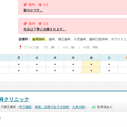
歯科
3.5
賑やかです。
歯科
3.0
先生は丁寧に治療されます。
診療科：
歯周病科
、歯科、矯正歯科、小児歯科、歯科口腔外科、ホワイトニ
アクセス数 7月：
98
| 6月：
85
| 年間：
950
月
火
水
木
金
土
●
●
●
●
●
●
●
●
●
●
●
●
科クリニック
甲子園五番町（
甲子園駅
、
鳴尾・武庫川女子大前駅
、
久寿川駅
）
駐車場あり
0）