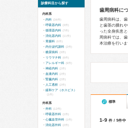
診療科目から探す
歯周病科に
内科系
歯周病科は、歯
内科
(34件)
と歯茎の腫れや
呼吸器内科
(3件)
循環器内科
(7件)
った全身疾患と
消化器内科
(11件)
周病科では、歯
胃腸科
(6件)
本治療を行いま
内分泌代謝科
(2件)
糖尿病科
(3件)
リウマチ科
(6件)
アレルギー科
(9件)
神経内科
(2件)
血液内科
(2件)
腎臓内科
(2件)
人工透析
(2件)
緩和ケア（ホスピス）
(1件)
標準
外科系
外科
(12件)
呼吸器外科
(1件)
1-9
心臓血管外科
(1件)
件 / 9件中
消化器外科
(2件)