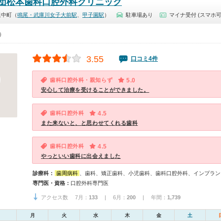
団松本歯科口腔外科クリニック
里中町（
鳴尾・武庫川女子大前駅
、
甲子園駅
）
駐車場あり
マイナ受付 (スマホ可
0）
3.55
口コミ4件
歯科口腔外科・親知らず
5.0
安心して治療を受けることができました。
歯科口腔外科
4.5
また来ないと、と思わせてくれる歯科
歯科口腔外科
4.5
やっといい歯科に出会えました
診療科：
歯周病科
、歯科、矯正歯科、小児歯科、歯科口腔外科、インプラン
専門医・資格：
口腔外科専門医
アクセス数 7月：
133
| 6月：
200
| 年間：
1,739
月
火
水
木
金
土