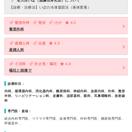
老人性いぼ（脂漏性角化症）について
【診療・治療法】
いぼの冷凍凝固法（液体窒素）
整形外科
骨折
けが
4.5
整形外科
産婦人科
出産
4.5
産婦人科
小児科
吐き気・嘔吐
4.0
嘔吐と頭痛で
診療科目：
内科、循環器内科、消化器内科、糖尿病科、神経内科、血液内科、外科、整形
外科、リハビリテーション科、皮膚科、泌尿器科、眼科、耳鼻咽喉科、放射線
科
専門医・資格：
総合内科専門医、リウマチ専門医、血液専門医、外科専門医、糖尿病専門医、
呼吸器外…