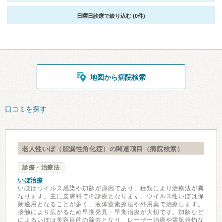
日曜日診療で絞り込む (0件)
地図から病院検索
口コミを探す
老人性いぼ（脂漏性角化症）の関連項目（病院検索）
診療・治療法
いぼ治療
いぼはウイルス感染や加齢が原因であり、種類により治療法が異
なります。主に皮膚科での診療となります。ウイルス性いぼは保
険適用となることが多く、液体窒素療法や外用薬で治療します。
接触により広がるため早期発見・早期治療が大切です。加齢など
によるいぼは美容目的の除去となり、レーザー治療や電気焼灼な