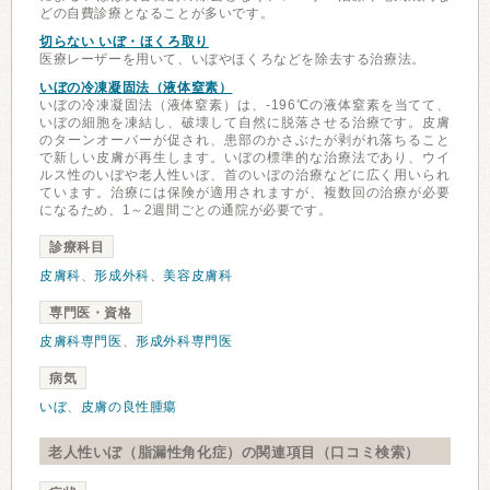
どの自費診療となることが多いです。
切らない いぼ・ほくろ取り
医療レーザーを用いて、いぼやほくろなどを除去する治療法。
いぼの冷凍凝固法（液体窒素）
いぼの冷凍凝固法（液体窒素）は、-196℃の液体窒素を当てて、
いぼの細胞を凍結し、破壊して自然に脱落させる治療です。皮膚
のターンオーバーが促され、患部のかさぶたが剥がれ落ちること
で新しい皮膚が再生します。いぼの標準的な治療法であり、ウイ
ルス性のいぼや老人性いぼ、首のいぼの治療などに広く用いられ
ています。治療には保険が適用されますが、複数回の治療が必要
になるため、1～2週間ごとの通院が必要です。
診療科目
皮膚科
、
形成外科
、
美容皮膚科
専門医・資格
皮膚科専門医
、
形成外科専門医
病気
いぼ
、
皮膚の良性腫瘍
老人性いぼ（脂漏性角化症）の関連項目（口コミ検索）