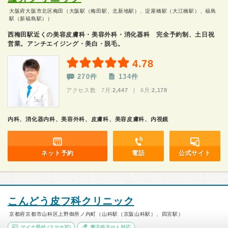
大阪府大阪市北区梅田（大阪駅（梅田駅、北新地駅）、淀屋橋駅（大江橋駅）、福島
駅（新福島駅））
西梅田駅近くの美容皮膚科・美容外科・消化器科 完全予約制、土日祝
営業。アンチエイジング・美白・脱毛。
4.78
270件
134件
アクセス数 7月:
2,447
| 6月:
2,178
内科、消化器内科、美容外科、皮膚科、美容皮膚科、内視鏡
ネット予約
電話
公式サイト
こんどう皮フ科クリニック
京都府京都市山科区上野御所ノ内町（山科駅（京阪山科駅）、四宮駅）
マイナ受付
(スマホ可)
電子処方せん対応