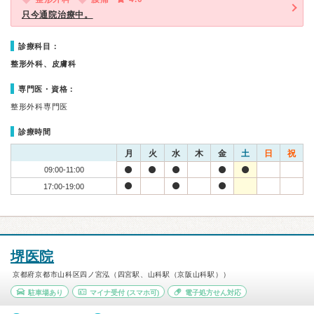
只今通院治療中。
診療科目：
整形外科、皮膚科
専門医・資格：
整形外科専門医
診療時間
月
火
水
木
金
土
日
祝
09:00-11:00
17:00-19:00
堺医院
京都府京都市山科区四ノ宮泓（四宮駅、山科駅（京阪山科駅））
駐車場あり
マイナ受付
(スマホ可)
電子処方せん対応