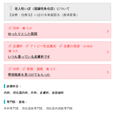
老人性いぼ（脂漏性角化症）について
【診療・治療法】
いぼの冷凍凝固法（液体窒素）
内科
3.0
ゆったりとした医院
皮膚科
アトピー性皮膚炎
皮膚の発疹・かゆみ
3.0
いつも通っている皮膚科です
内科
胃痛・腹痛
2.5
帯状疱疹を見つけてもらった
診療科目：
内科、消化器内科、外科、皮膚科、放射線科
専門医・資格：
外科専門医、消化器病専門医、消化器内視鏡専門医