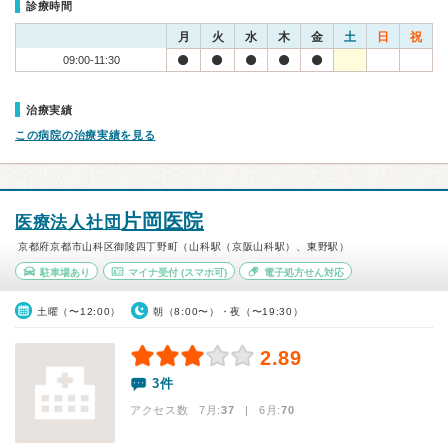
診療時間
月
火
水
木
金
土
日
祝
09:00-11:30
治療実績
この病院の治療実績を見る
片岡医院
医療法人社団
京都府京都市山科区御陵四丁野町（山科駅（京阪山科駅）、東野駅）
駐車場あり
マイナ受付
(スマホ可)
電子処方せん対応
土曜（〜12:00）
朝（8:00〜）・夜（〜19:30）
2.89
3件
アクセス数 7月:
37
| 6月:
70