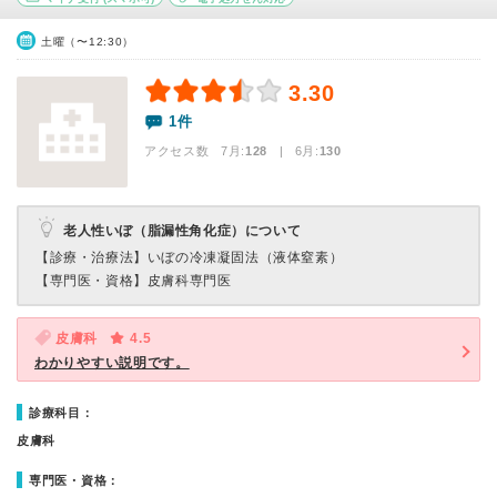
土曜（〜12:30）
3.30
1件
アクセス数 7月:
128
| 6月:
130
老人性いぼ（脂漏性角化症）について
【診療・治療法】
いぼの冷凍凝固法（液体窒素）
【専門医・資格】
皮膚科専門医
皮膚科
4.5
わかりやすい説明です。
診療科目：
皮膚科
専門医・資格：