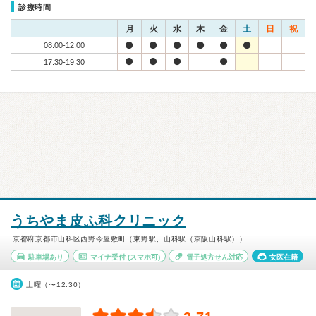
診療時間
月
火
水
木
金
土
日
祝
08:00-12:00
17:30-19:30
うちやま皮ふ科クリニック
京都府京都市山科区西野今屋敷町（東野駅、山科駅（京阪山科駅））
駐車場あり
マイナ受付
(スマホ可)
電子処方せん対応
女医在籍
土曜（〜12:30）