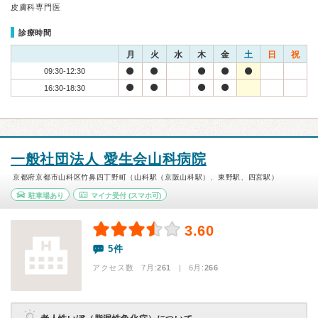
皮膚科専門医
診療時間
月
火
水
木
金
土
日
祝
09:30-12:30
16:30-18:30
一般社団法人 愛生会山科病院
京都府京都市山科区竹鼻四丁野町（山科駅（京阪山科駅）、東野駅、四宮駅）
駐車場あり
マイナ受付
(スマホ可)
3.60
5件
アクセス数 7月:
261
| 6月:
266