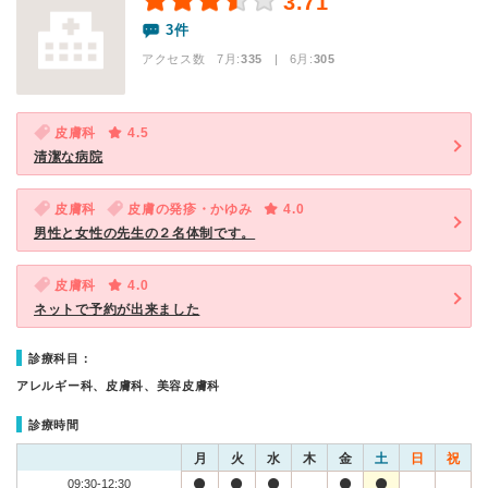
3.71
3件
アクセス数 7月:
335
| 6月:
305
皮膚科
4.5
清潔な病院
皮膚科
皮膚の発疹・かゆみ
4.0
男性と女性の先生の２名体制です。
皮膚科
4.0
ネットで予約が出来ました
診療科目：
アレルギー科、皮膚科、美容皮膚科
診療時間
月
火
水
木
金
土
日
祝
09:30-12:30