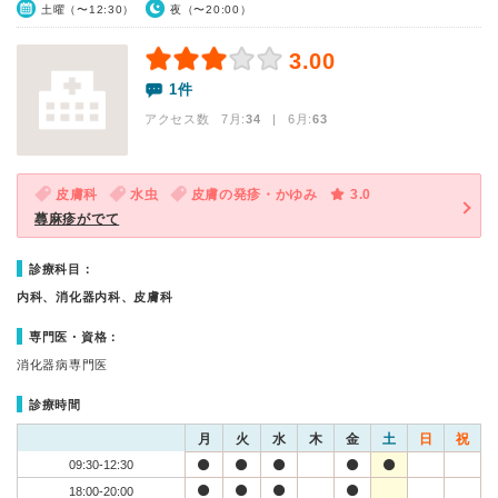
土曜（〜12:30）
夜（〜20:00）
3.00
1件
アクセス数 7月:
34
| 6月:
63
皮膚科
水虫
皮膚の発疹・かゆみ
3.0
蕁麻疹がでて
診療科目：
内科、消化器内科、皮膚科
専門医・資格：
消化器病専門医
診療時間
月
火
水
木
金
土
日
祝
09:30-12:30
18:00-20:00