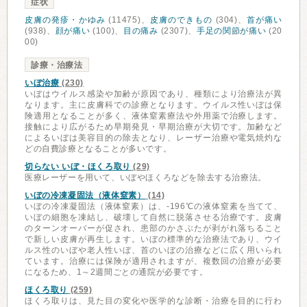
症状
皮膚の発疹・かゆみ
(11475)、
皮膚のできもの
(304)、
首が痛い
(938)、
顔が痛い
(100)、
目の痛み
(2307)、
手足の関節が痛い
(20
00)
診療・治療法
いぼ治療
(230)
いぼはウイルス感染や加齢が原因であり、種類により治療法が異
なります。主に皮膚科での診療となります。ウイルス性いぼは保
険適用となることが多く、液体窒素療法や外用薬で治療します。
接触により広がるため早期発見・早期治療が大切です。加齢など
によるいぼは美容目的の除去となり、レーザー治療や電気焼灼な
どの自費診療となることが多いです。
切らない いぼ・ほくろ取り
(29)
医療レーザーを用いて、いぼやほくろなどを除去する治療法。
いぼの冷凍凝固法（液体窒素）
(14)
いぼの冷凍凝固法（液体窒素）は、-196℃の液体窒素を当てて、
いぼの細胞を凍結し、破壊して自然に脱落させる治療です。皮膚
のターンオーバーが促され、患部のかさぶたが剥がれ落ちること
で新しい皮膚が再生します。いぼの標準的な治療法であり、ウイ
ルス性のいぼや老人性いぼ、首のいぼの治療などに広く用いられ
ています。治療には保険が適用されますが、複数回の治療が必要
になるため、1～2週間ごとの通院が必要です。
ほくろ取り
(259)
ほくろ取りは、見た目の変化や医学的な診断・治療を目的に行わ