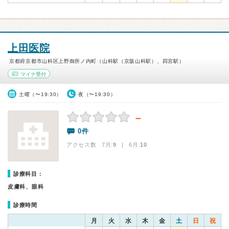
上田医院
京都府京都市山科区上野御所ノ内町（山科駅（京阪山科駅）、四宮駅）
マイナ受付
土曜（〜19:30）
夜（〜19:30）
－
0件
アクセス数 7月:
9
| 6月:
10
診療科目：
皮膚科、眼科
診療時間
月
火
水
木
金
土
日
祝