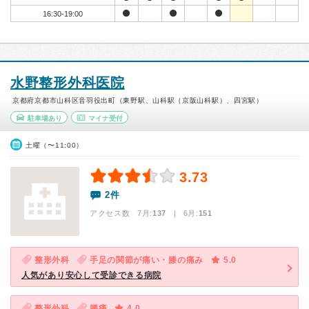
16:30-19:00
水野整形外科医院
京都府京都市山科区音羽役出町（東野駅、山科駅（京阪山科駅）、四宮駅）
駐車場あり
マイナ受付
土曜（〜11:00）
3.73
2件
アクセス数 7月:
137
| 6月:
151
整形外科
手足の関節が痛い・膝の痛み
5.0
人気があり安心して受診できる病院
整形外科
腰痛
4.0