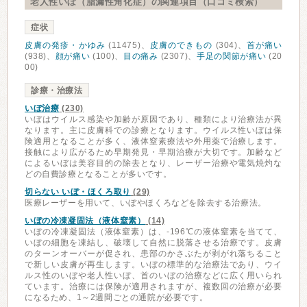
老人性いぼ（脂漏性角化症）の関連項目（口コミ検索）
症状
皮膚の発疹・かゆみ
(11475)、
皮膚のできもの
(304)、
首が痛い
(938)、
顔が痛い
(100)、
目の痛み
(2307)、
手足の関節が痛い
(20
00)
診療・治療法
いぼ治療
(230)
いぼはウイルス感染や加齢が原因であり、種類により治療法が異
なります。主に皮膚科での診療となります。ウイルス性いぼは保
険適用となることが多く、液体窒素療法や外用薬で治療します。
接触により広がるため早期発見・早期治療が大切です。加齢など
によるいぼは美容目的の除去となり、レーザー治療や電気焼灼な
どの自費診療となることが多いです。
切らない いぼ・ほくろ取り
(29)
医療レーザーを用いて、いぼやほくろなどを除去する治療法。
いぼの冷凍凝固法（液体窒素）
(14)
いぼの冷凍凝固法（液体窒素）は、-196℃の液体窒素を当てて、
いぼの細胞を凍結し、破壊して自然に脱落させる治療です。皮膚
のターンオーバーが促され、患部のかさぶたが剥がれ落ちること
で新しい皮膚が再生します。いぼの標準的な治療法であり、ウイ
ルス性のいぼや老人性いぼ、首のいぼの治療などに広く用いられ
ています。治療には保険が適用されますが、複数回の治療が必要
になるため、1～2週間ごとの通院が必要です。