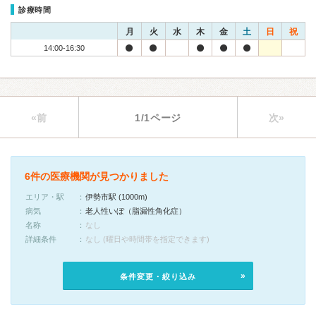
診療時間
月
火
水
木
金
土
日
祝
14:00-16:30
«前
1/1ページ
次»
6件の医療機関が見つかりました
エリア・駅
伊勢市駅 (1000m)
病気
老人性いぼ（脂漏性角化症）
名称
なし
詳細条件
なし (曜日や時間帯を指定できます)
条件変更・絞り込み