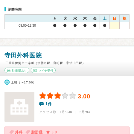
診療時間
月
火
水
木
金
土
日
祝
09:00-12:30
寺田外科医院
三重県伊勢市一志町（伊勢市駅、宮町駅、宇治山田駅）
駐車場あり
マイナ受付
土曜（〜17:00）
3.00
1件
アクセス数 7月:
138
| 6月:
93
外科
脂肪腫
3.0