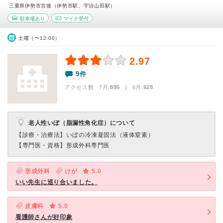
三重県伊勢市宮後（伊勢市駅、宇治山田駅）
駐車場あり
マイナ受付
土曜（〜12:00）
2.97
9件
アクセス数 7月:
895
| 6月:
928
老人性いぼ（脂漏性角化症）について
【診療・治療法】
いぼの冷凍凝固法（液体窒素）
【専門医・資格】
形成外科専門医
形成外科
けが
5.0
いい先生に巡り合いました。
皮膚科
5.0
看護師さんが好印象