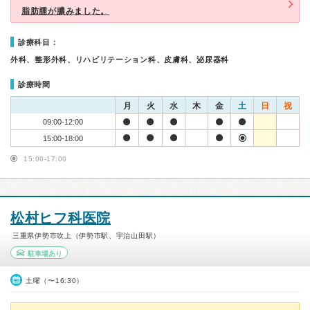
脂肪腫が膿みました。
診療科目：
外科、整形外科、リハビリテーション科、皮膚科、泌尿器科
診療時間
月
火
水
木
金
土
日
祝
09:00-12:00
15:00-18:00
15:00-17:00
松村ヒフ科医院
三重県伊勢市吹上（伊勢市駅、宇治山田駅）
駐車場あり
土曜（〜16:30）