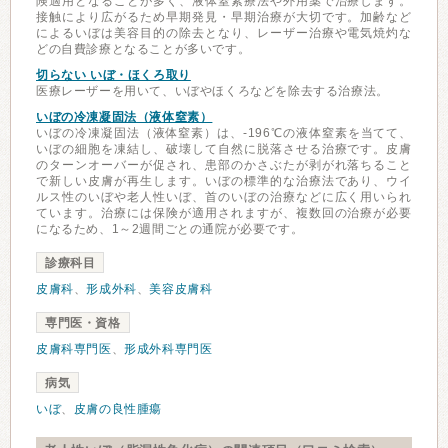
険適用となることが多く、液体窒素療法や外用薬で治療します。
接触により広がるため早期発見・早期治療が大切です。加齢など
によるいぼは美容目的の除去となり、レーザー治療や電気焼灼な
どの自費診療となることが多いです。
切らない いぼ・ほくろ取り
医療レーザーを用いて、いぼやほくろなどを除去する治療法。
いぼの冷凍凝固法（液体窒素）
いぼの冷凍凝固法（液体窒素）は、-196℃の液体窒素を当てて、
いぼの細胞を凍結し、破壊して自然に脱落させる治療です。皮膚
のターンオーバーが促され、患部のかさぶたが剥がれ落ちること
で新しい皮膚が再生します。いぼの標準的な治療法であり、ウイ
ルス性のいぼや老人性いぼ、首のいぼの治療などに広く用いられ
ています。治療には保険が適用されますが、複数回の治療が必要
になるため、1～2週間ごとの通院が必要です。
診療科目
皮膚科
、
形成外科
、
美容皮膚科
専門医・資格
皮膚科専門医
、
形成外科専門医
病気
いぼ
、
皮膚の良性腫瘍