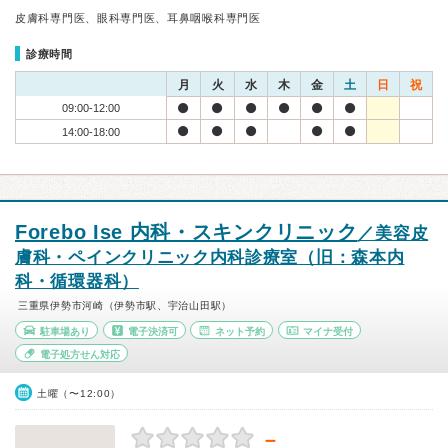
皮膚科専門医、眼科専門医、耳鼻咽喉科専門医
診療時間
月
火
水
木
金
土
日
祝
09:00-12:00
14:00-18:00
Forebo Ise 内科・スキンクリニック
／美容皮
膚科・ペインクリニック内科診療室
（旧：森本内
科・循環器科）
三重県伊勢市河崎（伊勢市駅、宇治山田駅）
駐車場あり
電子決済可
ネット予約
マイナ受付
電子処方せん対応
土曜（〜12:00）
－