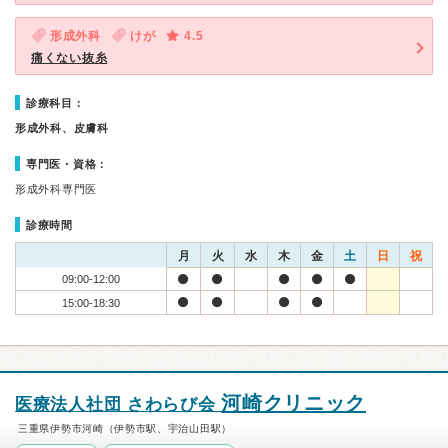
形成外科
けが
4.5
痛くない抜糸
診療科目：
形成外科、皮膚科
専門医・資格：
形成外科専門医
診療時間
月
火
水
木
金
土
日
祝
09:00-12:00
15:00-18:30
河崎クリニック
医療法人社団 さわらび会
三重県伊勢市河崎（伊勢市駅、宇治山田駅）