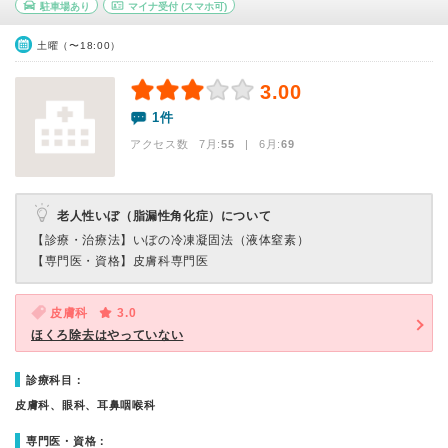
駐車場あり
マイナ受付
(スマホ可)
土曜（〜18:00）
3.00
1件
アクセス数 7月:
55
| 6月:
69
老人性いぼ（脂漏性角化症）について
【診療・治療法】
いぼの冷凍凝固法（液体窒素）
【専門医・資格】
皮膚科専門医
皮膚科
3.0
ほくろ除去はやっていない
診療科目：
皮膚科、眼科、耳鼻咽喉科
専門医・資格：