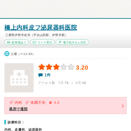
橋上内科皮フ泌尿器科医院
三重県伊勢市岩渕（宇治山田駅、伊勢市駅）
駐車場あり
マイナ受付
電子処方せん対応
土曜（〜12:30）
3.20
1件
アクセス数 7月:
74
| 6月:
42
内科
体調不良
4.0
風邪で通院
診療科目：
内科、皮膚科、泌尿器科