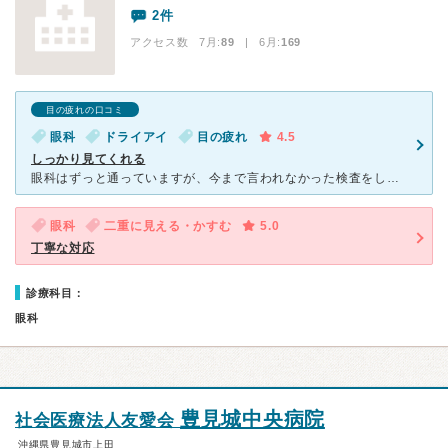
2件
アクセス数 7月:
89
| 6月:
169
目の疲れの口コミ
眼科
ドライアイ
目の疲れ
4.5
しっかり見てくれる
眼科はずっと通っていますが、今まで言われなかった検査をしておいた方がいいよ〜ということで、しっかり検査してくれたので安心しました。 先生も看護師さんも親切で丁寧な対応でした。 病院内はオシャレなカ
眼科
二重に見える・かすむ
5.0
丁寧な対応
診療科目：
眼科
豊見城中央病院
社会医療法人友愛会
沖縄県豊見城市上田