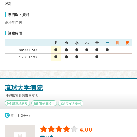
眼科
専門医・資格：
眼科専門医
診療時間
月
火
水
木
金
土
日
祝
09:00-11:30
15:00-17:30
琉球大学病院
沖縄県宜野湾市喜友名
駐車場あり
電子決済可
マイナ受付
朝（8:30〜）
4.00