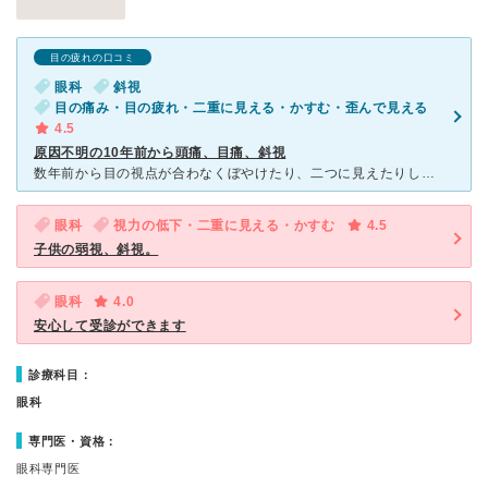
目の疲れの口コミ
眼科
斜視
目の痛み・目の疲れ・二重に見える・かすむ・歪んで見える
4.5
原因不明の10年前から頭痛、目痛、斜視
数年前から目の視点が合わなくぼやけたり、二つに見えたりしたため近くの眼科に行きましたが、疲れでしょう、根本的に治らない、気のせい？？といわれることもあり放置されるばかりでした。数年経っても変わらず頭痛
眼科
視力の低下・二重に見える・かすむ
4.5
子供の弱視、斜視。
眼科
4.0
安心して受診ができます
診療科目：
眼科
専門医・資格：
眼科専門医