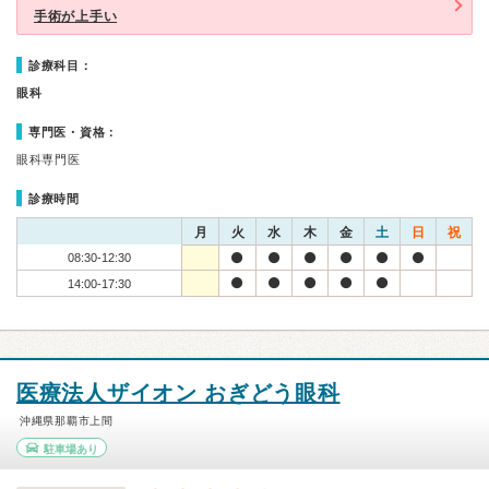
手術が上手い
診療科目：
眼科
専門医・資格：
眼科専門医
診療時間
月
火
水
木
金
土
日
祝
08:30-12:30
14:00-17:30
医療法人ザイオン おぎどう眼科
沖縄県那覇市上間
駐車場あり