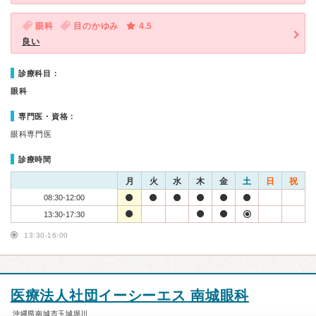
眼科
目のかゆみ
4.5
良い
診療科目：
眼科
専門医・資格：
眼科専門医
診療時間
月
火
水
木
金
土
日
祝
08:30-12:00
13:30-17:30
13:30-16:00
医療法人社団イーシーエス 南城眼科
沖縄県南城市玉城堀川