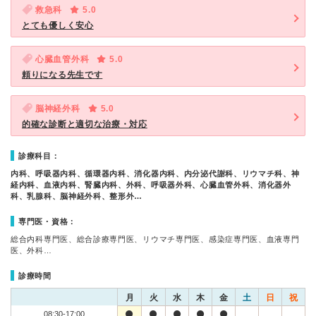
救急科
5.0
とても優しく安心
心臓血管外科
5.0
頼りになる先生です
脳神経外科
5.0
的確な診断と適切な治療・対応
診療科目：
内科、呼吸器内科、循環器内科、消化器内科、内分泌代謝科、リウマチ科、神
経内科、血液内科、腎臓内科、外科、呼吸器外科、心臓血管外科、消化器外
科、乳腺科、脳神経外科、整形外…
専門医・資格：
総合内科専門医、総合診療専門医、リウマチ専門医、感染症専門医、血液専門
医、外科…
診療時間
月
火
水
木
金
土
日
祝
08:30-17:00