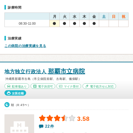
診療時間
月
火
水
木
金
土
日
祝
08:30-11:00
治療実績
この病院の治療実績を見る
那覇市立病院
地方独立行政法人
沖縄県那覇市古島（市立病院前駅、古島駅、儀保駅）
駐車場あり
電子決済可
マイナ受付
電子処方せん対応
女医在籍
朝（8:45〜）
3.58
22件