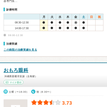
器専門医…
診療時間
月
火
水
木
金
土
日
祝
08:30-12:30
14:00-17:30
08:00-12:30
治療実績
この病院の治療実績を見る
おもろ眼科
沖縄県那覇市安謝（古島駅）
マイナ受付
土曜（〜16:30）
朝（8:30〜）
3.73