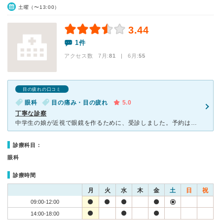
土曜（〜13:00）
3.44
1件
アクセス数 7月:
81
| 6月:
55
目の疲れの口コミ
眼科
目の痛み・目の疲れ
5.0
丁寧な診察
中学生の娘が近視で眼鏡を作るために、受診しました。予約は取れなかったので、初診時は待ち時間がかなりありましたが広い待合室にキレイな室内、雑誌などもあり苦にはならなかったです。 診察のほうも、視力検査
診療科目：
眼科
診療時間
月
火
水
木
金
土
日
祝
09:00-12:00
14:00-18:00