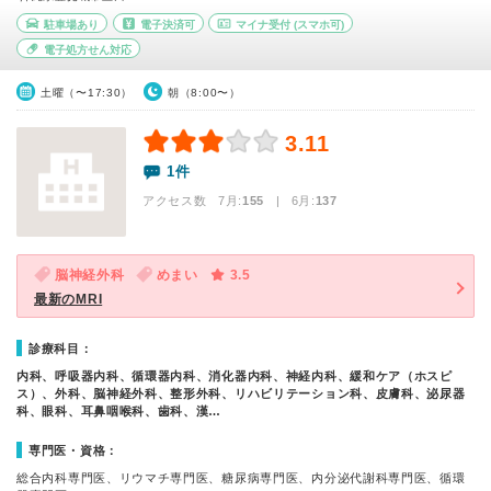
駐車場あり
電子決済可
マイナ受付
(スマホ可)
電子処方せん対応
土曜（〜17:30）
朝（8:00〜）
3.11
1件
アクセス数 7月:
155
| 6月:
137
脳神経外科
めまい
3.5
最新のMRI
診療科目：
内科、呼吸器内科、循環器内科、消化器内科、神経内科、緩和ケア（ホスピ
ス）、外科、脳神経外科、整形外科、リハビリテーション科、皮膚科、泌尿器
科、眼科、耳鼻咽喉科、歯科、漢…
専門医・資格：
総合内科専門医、リウマチ専門医、糖尿病専門医、内分泌代謝科専門医、循環