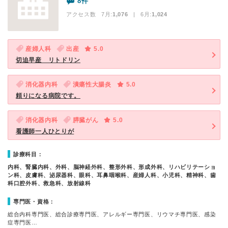
8件
アクセス数 7月:
1,076
| 6月:
1,024
産婦人科
出産
5.0
切迫早産 リトドリン
消化器内科
潰瘍性大腸炎
5.0
頼りになる病院です。
消化器内科
膵臓がん
5.0
看護師一人ひとりが
診療科目：
内科、腎臓内科、外科、脳神経外科、整形外科、形成外科、リハビリテーショ
ン科、皮膚科、泌尿器科、眼科、耳鼻咽喉科、産婦人科、小児科、精神科、歯
科口腔外科、救急科、放射線科
専門医・資格：
総合内科専門医、総合診療専門医、アレルギー専門医、リウマチ専門医、感染
症専門医…