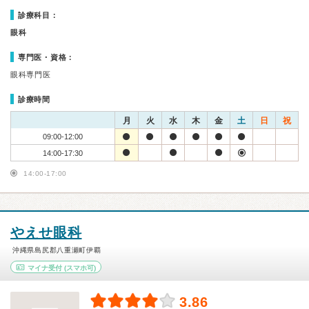
診療科目：
眼科
専門医・資格：
眼科専門医
診療時間
月
火
水
木
金
土
日
祝
09:00-12:00
14:00-17:30
14:00-17:00
やえせ眼科
沖縄県島尻郡八重瀬町伊覇
マイナ受付
(スマホ可)
3.86