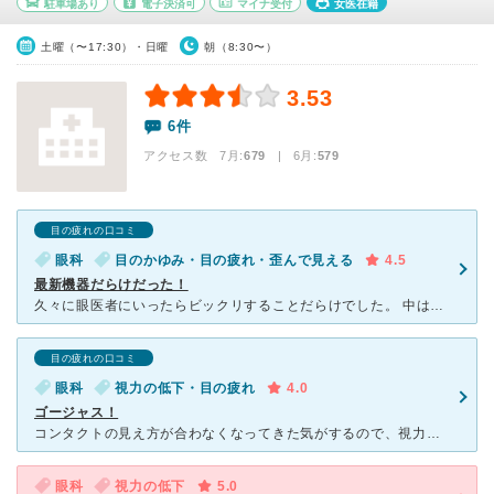
駐車場あり
電子決済可
マイナ受付
女医在籍
土曜（〜17:30）・日曜
朝（8:30〜）
3.53
6件
アクセス数 7月:
679
| 6月:
579
目の疲れの口コミ
眼科
目のかゆみ・目の疲れ・歪んで見える
4.5
最新機器だらけだった！
久々に眼医者にいったらビックリすることだらけでした。 中は綺麗にされておりすごく気持ちが良い状態で挑めました。 驚かされたのは検査の種類で事細かくあってビックリしました。 その分、時間がかかって
目の疲れの口コミ
眼科
視力の低下・目の疲れ
4.0
ゴージャス！
コンタクトの見え方が合わなくなってきた気がするので、視力測定と検診も兼ねて初めて来院しました。 外観も内装もとても豪華で、ホテルみたいでした。 土日も診療を行っているので、平日仕事のある方でも通い
眼科
視力の低下
5.0