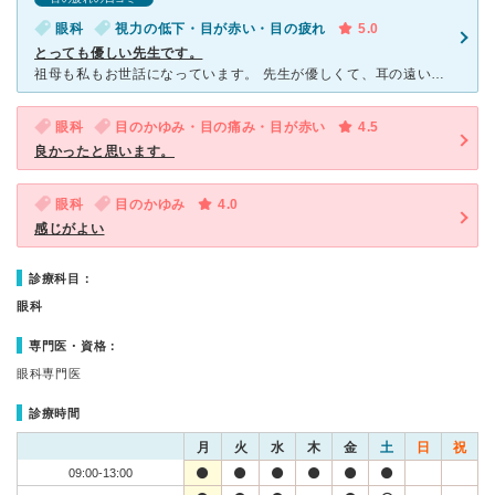
眼科
視力の低下・目が赤い・目の疲れ
5.0
とっても優しい先生です。
祖母も私もお世話になっています。 先生が優しくて、耳の遠い祖母に嫌な顔一つせず何度も説明してくださいます。看護師さんたちも、お年寄りとのコミュニケーションに慣れている様子です。 祖母は緑内
眼科
目のかゆみ・目の痛み・目が赤い
4.5
良かったと思います。
眼科
目のかゆみ
4.0
感じがよい
診療科目：
眼科
専門医・資格：
眼科専門医
診療時間
月
火
水
木
金
土
日
祝
09:00-13:00