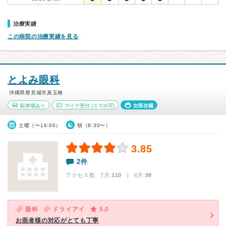
治療実績
この病院の治療実績を見る
とよみ眼科
沖縄県豊見城市真玉橋
駐車場あり
マイナ受付
(スマホ可)
女医在籍
土曜（〜16:00）
朝（8:30〜）
3.85
2件
アクセス数 7月:
110
| 6月:
99
眼科
ドライアイ
5.0
お医者様の対応がとても丁寧