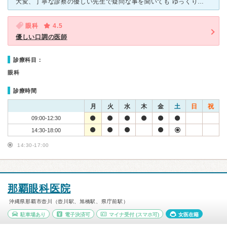
大変、丁寧な診察の優しい先生で疑問な事を聞いても ゆっくりと優しい口調で時間をかけて説明していただき わかりやすく感謝しております。 母は、白内障の手術をしていただき、その後のケアも 先生、看
眼科
4.5
優しい口調の医師
診療科目：
眼科
診療時間
月
火
水
木
金
土
日
祝
09:00-12:30
14:30-18:00
14:30-17:00
那覇眼科医院
沖縄県那覇市壺川（壺川駅、旭橋駅、県庁前駅）
駐車場あり
電子決済可
マイナ受付
(スマホ可)
女医在籍