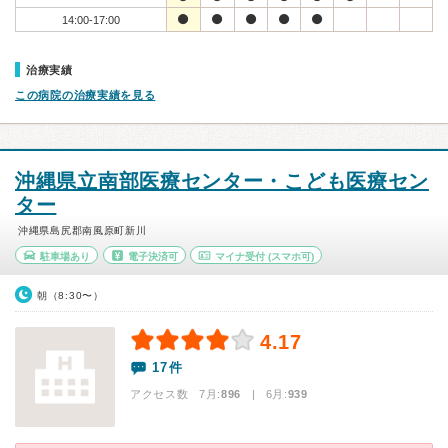
14:00-17:00
治療実績
この病院の治療実績を見る
沖縄県立南部医療センター・こども医療セン
ター
沖縄県島尻郡南風原町新川
駐車場あり
電子決済可
マイナ受付
(スマホ可)
朝（8:30〜）
4.17
17件
アクセス数 7月:
896
| 6月:
939