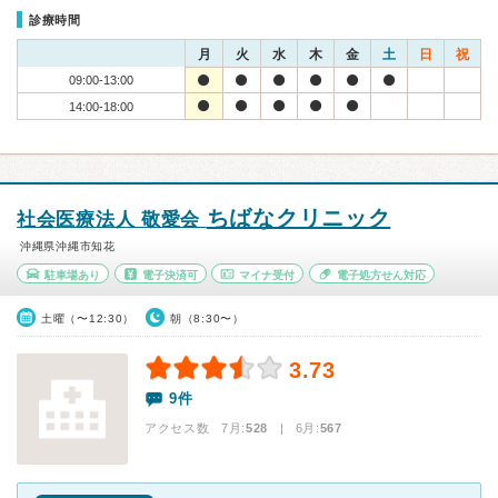
診療時間
月
火
水
木
金
土
日
祝
09:00-13:00
14:00-18:00
ちばなクリニック
社会医療法人 敬愛会
沖縄県沖縄市知花
駐車場あり
電子決済可
マイナ受付
電子処方せん対応
土曜（〜12:30）
朝（8:30〜）
3.73
9件
アクセス数 7月:
528
| 6月:
567