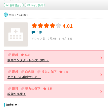
駐車場あり
マイナ受付
土曜（〜11:30）
4.01
3件
アクセス数 7月:
65
| 6月:
139
眼科
5.0
眼内コンタクトレンズ（ICL）
眼科
白内障
視力の低下
4.5
とてもいい病院でした。
眼科
視力の低下
4.5
設備が充実！
診療科目：