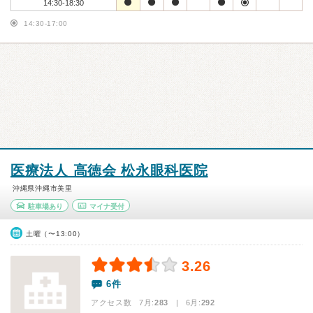
14:30-18:30
14:30-17:00
医療法人 高徳会 松永眼科医院
沖縄県沖縄市美里
駐車場あり
マイナ受付
土曜（〜13:00）
3.26
6件
アクセス数 7月:
283
| 6月:
292