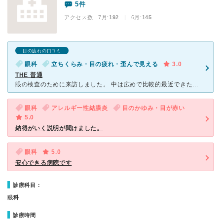
5件
アクセス数 7月:
192
| 6月:
145
目の疲れの口コミ
眼科
立ちくらみ・目の疲れ・歪んで見える
3.0
THE 普通
眼の検査のために来訪しました。 中は広めで比較的最近できたようで綺麗にされていました。 近くに小学校や中学校があるため子ども連れの親御さんが何組かいました。 子どものためかマンガやおもちゃがあり
眼科
アレルギー性結膜炎
目のかゆみ・目が赤い
5.0
納得がいく説明が聞けました。
眼科
5.0
安心できる病院です
診療科目：
眼科
診療時間