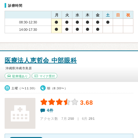
診療時間
月
火
水
木
金
土
日
祝
08:30-12:30
14:00-17:30
医療法人恵哲会 中部眼科
沖縄県沖縄市美原
駐車場あり
マイナ受付
土曜（〜11:30）
朝（8:30〜）
3.68
4件
アクセス数 7月:
250
| 6月:
291