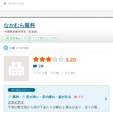
09:00-13:00
なかむら眼科
沖縄県那覇市寄宮（安里駅）
駐車場あり
マイナ受付
(スマホ可)
土曜（〜17:00）
3.20
1件
アクセス数 7月:
80
| 6月:
69
目の疲れの口コミ
眼科
目が赤い・目の疲れ・涙が出る
4.0
ドライアイ
子供が数日前から目の下あたりが腫れと痛みがあり、近くの眼科ということもあり受診させていただきました。予約なしで飛び込みだったので、少し待ち時間はありましたが受付や看護師さんが時々声をかけてくれたりと配