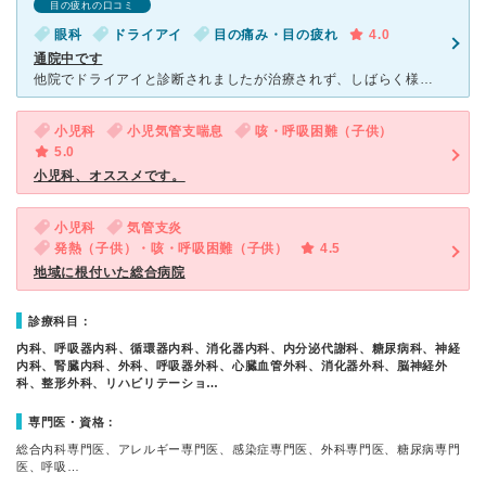
目の疲れの口コミ
眼科
ドライアイ
目の痛み・目の疲れ
4.0
通院中です
他院でドライアイと診断されましたが治療されず、しばらく様子みてましたが、友人が通院してるちばなクリニックの眼科へ通う事にしました。ドライアイの治療として点眼薬、点眼の仕方や涙点プラグを入れてもらいまし
小児科
小児気管支喘息
咳・呼吸困難（子供）
5.0
小児科、オススメです。
小児科
気管支炎
発熱（子供）・咳・呼吸困難（子供）
4.5
地域に根付いた総合病院
診療科目：
内科、呼吸器内科、循環器内科、消化器内科、内分泌代謝科、糖尿病科、神経
内科、腎臓内科、外科、呼吸器外科、心臓血管外科、消化器外科、脳神経外
科、整形外科、リハビリテーショ…
専門医・資格：
総合内科専門医、アレルギー専門医、感染症専門医、外科専門医、糖尿病専門
医、呼吸…