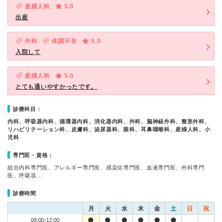
産婦人科
5.0
出産
外科
体調不良
5.0
入院して
産婦人科
5.0
とても通いやすかったです。
診療科目：
内科、呼吸器内科、循環器内科、消化器内科、外科、脳神経外科、整形外科、
リハビリテーション科、皮膚科、泌尿器科、眼科、耳鼻咽喉科、産婦人科、小
児科
専門医・資格：
総合内科専門医、アレルギー専門医、感染症専門医、血液専門医、外科専門
医、呼吸器…
診療時間
月
火
水
木
金
土
日
祝
09:00-12:00