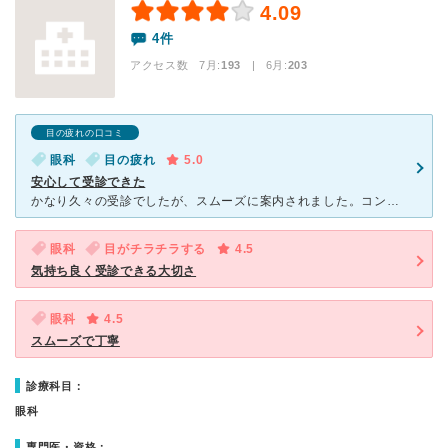
4.09
4件
アクセス数 7月:
193
| 6月:
203
目の疲れの口コミ
眼科
目の疲れ
5.0
安心して受診できた
かなり久々の受診でしたが、スムーズに案内されました。コンタクトの処方箋のための受診でしたが、すぐ検査、診察も呼ばれたので待ち時間も短かったです。診察の先生も優しく、ほかに気になることはないかも聞いてく
眼科
目がチラチラする
4.5
気持ち良く受診できる大切さ
眼科
4.5
スムーズで丁寧
診療科目：
眼科
専門医・資格：