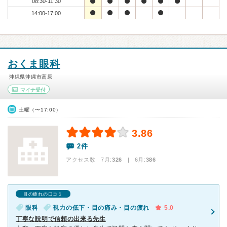
08:30-11:30
14:00-17:00
おくま眼科
沖縄県沖縄市高原
マイナ受付
土曜（〜17:00）
3.86
2件
アクセス数 7月:
326
| 6月:
386
目の疲れの口コミ
眼科
視力の低下・目の痛み・目の疲れ
5.0
丁寧な説明で信頼の出来る先生