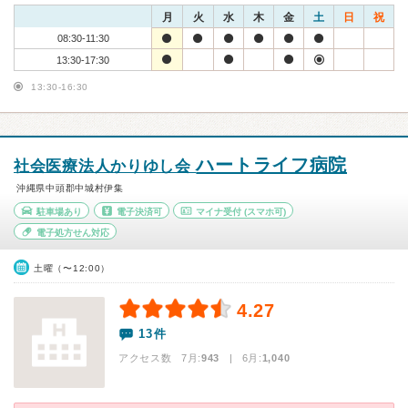
月
火
水
木
金
土
日
祝
08:30-11:30
13:30-17:30
13:30-16:30
ハートライフ病院
社会医療法人かりゆし会
沖縄県中頭郡中城村伊集
駐車場あり
電子決済可
マイナ受付
(スマホ可)
電子処方せん対応
土曜（〜12:00）
4.27
13件
アクセス数 7月:
943
| 6月:
1,040