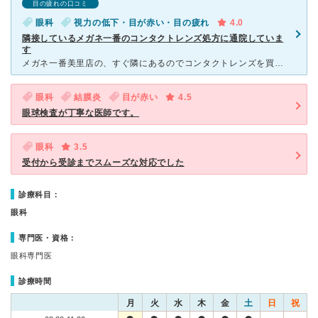
目の疲れの口コミ
眼科
視力の低下・目が赤い・目の疲れ
4.0
隣接しているメガネ一番のコンタクトレンズ処方に通院していま
す
メガネ一番美里店の、すぐ隣にあるのでコンタクトレンズを買うとき度数を調整してもらうときなどはいつもこちらを利用させてもらっています。 朝は八時15～開院しており、土曜日も午前中だけ開院しているので平
眼科
結膜炎
目が赤い
4.5
眼球検査が丁寧な医師です。
眼科
3.5
受付から受診までスムーズな対応でした
診療科目：
眼科
専門医・資格：
眼科専門医
診療時間
月
火
水
木
金
土
日
祝