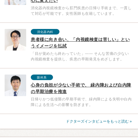
心に変えたい
消化器内視鏡検査から肛門疾患の日帰り手術まで、一貫し
て対応が可能です。女性医師も在籍しています。
消化器内科
患者様に向き合い、「内視鏡検査は苦しい」とい
うイメージを払拭
「目が覚めたら終わっていた」—— そんな苦痛の少ない
内視鏡検査を提供し、疾患の早期発見をめざします。
眼科系
心身の負担が少ない手術で、 緑内障および白内障
の早期治療を推進
日帰りかつ低侵襲の早期手術で、緑内障による失明や白内
障による生活への影響を防ぎます。
ドクターズインタビューをもっと読む »