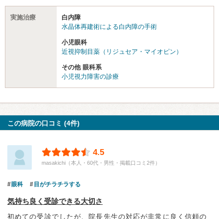
実施治療
白内障
水晶体再建術による白内障の手術
小児眼科
近視抑制目薬（リジュセア・マイオピン）
その他 眼科系
小児視力障害の診療
この病院の口コミ (4件)
4.5
masakichi（本人・60代・男性・掲載口コミ2件）
眼科
目がチラチラする
気持ち良く受診できる大切さ
初めての受診でしたが、院長先生の対応が非常に良く信頼の