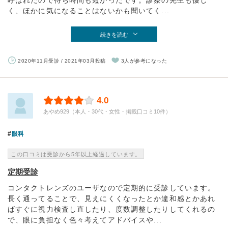
呼ばれたので待ち時間も短かったです。診察の先生も優し
く、ほかに気になることはないかも聞いてく...
続きを読む
2020年11月受診 / 2021年03月投稿
3人が参考になった
4.0
あやめ929（本人・30代・女性・掲載口コミ10件）
眼科
この口コミは受診から5年以上経過しています。
定期受診
コンタクトレンズのユーザなので定期的に受診しています。
長く通ってることで、見えにくくなったとか違和感とかあれ
ばすぐに視力検査し直したり、度数調整したりしてくれるの
で、眼に負担なく色々考えてアドバイスや...