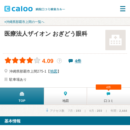
«沖縄県那覇市上間の一覧へ
医療法人ザイオン おぎどう眼科
4.09
4件
？
地図
沖縄県那覇市上間275-1【
】
駐車場あり
4件
TOP
地図
口コミ
アクセス数 7月：
193
| 6月：
203
| 年間：
2,444
基本情報