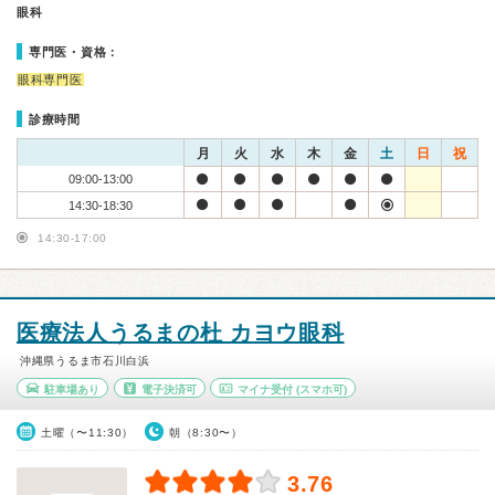
眼科
専門医・資格：
眼科専門医
診療時間
月
火
水
木
金
土
日
祝
09:00-13:00
14:30-18:30
14:30-17:00
医療法人うるまの杜 カヨウ眼科
沖縄県うるま市石川白浜
駐車場あり
電子決済可
マイナ受付
(スマホ可)
土曜（〜11:30）
朝（8:30〜）
3.76