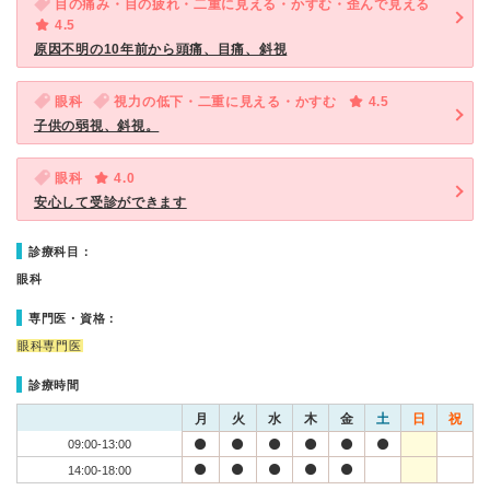
目の痛み・目の疲れ・二重に見える・かすむ・歪んで見える
4.5
原因不明の10年前から頭痛、目痛、斜視
眼科
視力の低下・二重に見える・かすむ
4.5
子供の弱視、斜視。
眼科
4.0
安心して受診ができます
診療科目：
眼科
専門医・資格：
眼科専門医
診療時間
月
火
水
木
金
土
日
祝
09:00-13:00
14:00-18:00