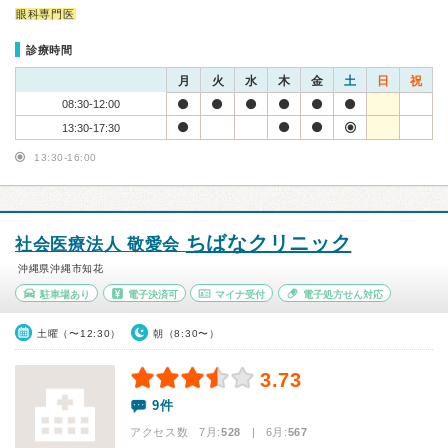
眼科専門医
診療時間
月
火
水
木
金
土
日
祝
08:30-12:00
13:30-17:30
13:30-16:00
ちばなクリニック
社会医療法人 敬愛会
沖縄県沖縄市知花
駐車場あり
電子決済可
マイナ受付
電子処方せん対応
土曜（〜12:30）
朝（8:30〜）
3.73
9件
アクセス数 7月:
528
| 6月:
567