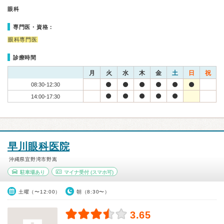
眼科
専門医・資格：
眼科専門医
診療時間
月
火
水
木
金
土
日
祝
08:30-12:30
14:00-17:30
早川眼科医院
沖縄県宜野湾市野嵩
駐車場あり
マイナ受付
(スマホ可)
土曜（〜12:00）
朝（8:30〜）
3.65