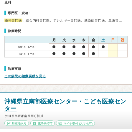
児科
専門医・資格：
眼科専門医
、総合内科専門医、アレルギー専門医、感染症専門医、血液専…
診療時間
月
火
水
木
金
土
日
祝
09:00-12:00
14:00-17:00
治療実績
この病院の治療実績を見る
沖縄県立南部医療センター・こども医療セン
ター
沖縄県島尻郡南風原町新川
駐車場あり
電子決済可
マイナ受付
(スマホ可)