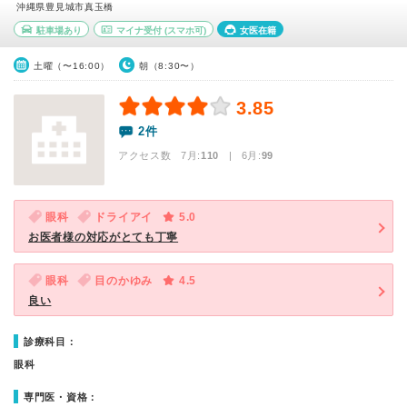
沖縄県豊見城市真玉橋
駐車場あり
マイナ受付
(スマホ可)
女医在籍
土曜（〜16:00）
朝（8:30〜）
3.85
2件
アクセス数 7月:
110
| 6月:
99
眼科
ドライアイ
5.0
お医者様の対応がとても丁寧
眼科
目のかゆみ
4.5
良い
診療科目：
眼科
専門医・資格：