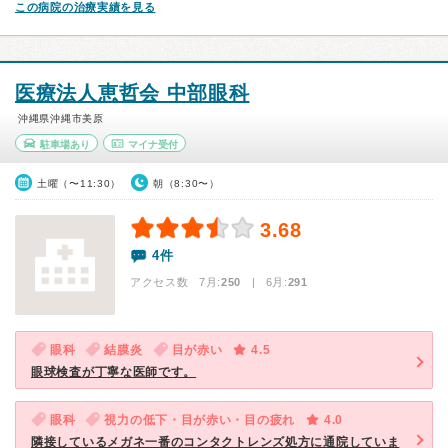
この病院の治療実績を見る
医療法人恵哲会 中部眼科
沖縄県沖縄市美原
駐車場あり
マイナ受付
土曜（〜11:30）
朝（8:30〜）
3.68
4件
アクセス数 7月:
250
| 6月:
291
眼科
結膜炎
目が赤い
4.5
眼球検査が丁寧な医師です。
眼科
視力の低下・目が赤い・目の疲れ
4.0
隣接しているメガネ一番のコンタクトレンズ処方に通院していま