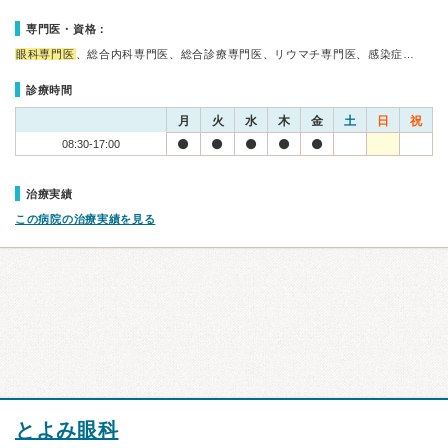
専門医・資格：
眼科専門医
、総合内科専門医、総合診療専門医、リウマチ専門医、感染症…
診療時間
月
火
水
木
金
土
日
祝
08:30-17:00
治療実績
この病院の治療実績を見る
とよみ眼科