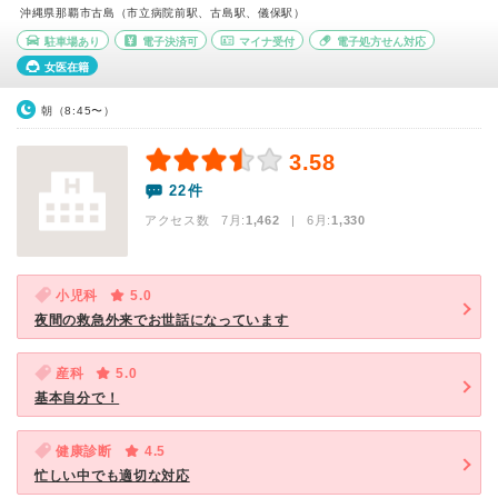
沖縄県那覇市古島（市立病院前駅、古島駅、儀保駅）
駐車場あり
電子決済可
マイナ受付
電子処方せん対応
女医在籍
朝（8:45〜）
3.58
22件
アクセス数 7月:
1,462
| 6月:
1,330
小児科
5.0
夜間の救急外来でお世話になっています
産科
5.0
基本自分で！
健康診断
4.5
忙しい中でも適切な対応