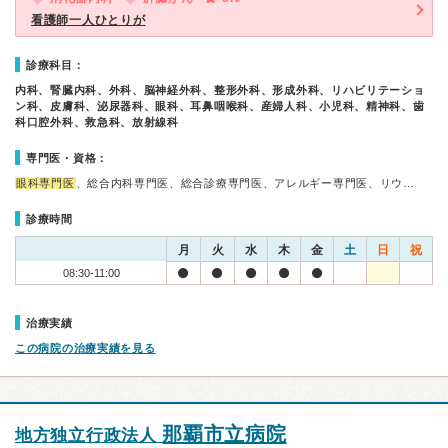
看護師一人ひとりが
診療科目：
内科、腎臓内科、外科、脳神経外科、整形外科、形成外科、リハビリテーショ
ン科、皮膚科、泌尿器科、眼科、耳鼻咽喉科、産婦人科、小児科、精神科、歯
科口腔外科、救急科、放射線科
専門医・資格：
眼科専門医
、総合内科専門医、総合診療専門医、アレルギー専門医、リウ…
診療時間
月
火
水
木
金
土
日
祝
08:30-11:00
治療実績
この病院の治療実績を見る
那覇市立病院
地方独立行政法人