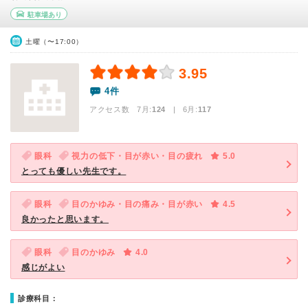
駐車場あり
土曜（〜17:00）
3.95
4件
アクセス数 7月:
124
| 6月:
117
眼科
視力の低下・目が赤い・目の疲れ
5.0
とっても優しい先生です。
眼科
目のかゆみ・目の痛み・目が赤い
4.5
良かったと思います。
眼科
目のかゆみ
4.0
感じがよい
診療科目：