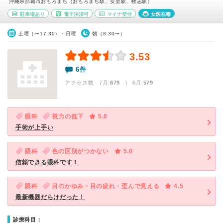
沖縄県那覇市おもろまち（おもろまち駅、安里駅、牧志駅）
駐車場あり
電子決済可
マイナ受付
女医在籍
土曜（〜17:30）・日曜
朝（8:30〜）
3.53
6件
アクセス数 7月:
679
| 6月:
579
眼科
視力の低下
5.0
手術が上手い
眼科
色の区別がつかない
5.0
信頼できる眼科です！
眼科
目のかゆみ・目の疲れ・歪んで見える
4.5
最新機器だらけだった！
診療科目：