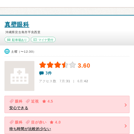
真壁眼科
沖縄県宮古島市平良西里
駐車場あり
マイナ受付
土曜（〜12:30）
3.60
3件
アクセス数 7月:
31
| 6月:
42
眼科
近視
4.5
安心できる
眼科
目が赤い
4.0
待ち時間が比較的少ない