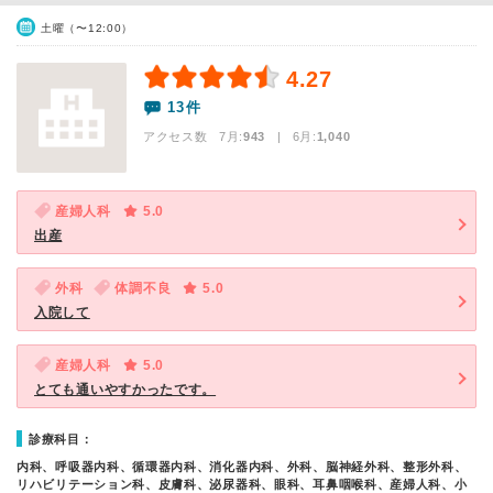
土曜（〜12:00）
4.27
13件
アクセス数 7月:
943
| 6月:
1,040
産婦人科
5.0
出産
外科
体調不良
5.0
入院して
産婦人科
5.0
とても通いやすかったです。
診療科目：
内科、呼吸器内科、循環器内科、消化器内科、外科、脳神経外科、整形外科、
リハビリテーション科、皮膚科、泌尿器科、眼科、耳鼻咽喉科、産婦人科、小