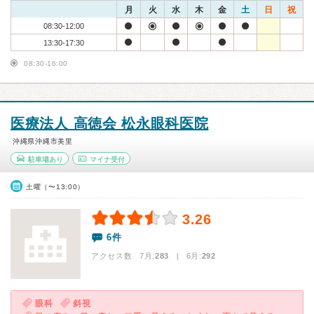
月
火
水
木
金
土
日
祝
08:30-12:00
13:30-17:30
08:30-16:00
医療法人 高徳会 松永眼科医院
沖縄県沖縄市美里
駐車場あり
マイナ受付
土曜（〜13:00）
3.26
6件
アクセス数 7月:
283
| 6月:
292
眼科
斜視