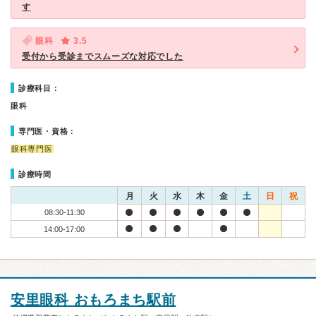
す
眼科
3.5
受付から受診までスムーズな対応でした
診療科目：
眼科
専門医・資格：
眼科専門医
診療時間
月
火
水
木
金
土
日
祝
08:30-11:30
14:00-17:00
安里眼科 おもろまち駅前