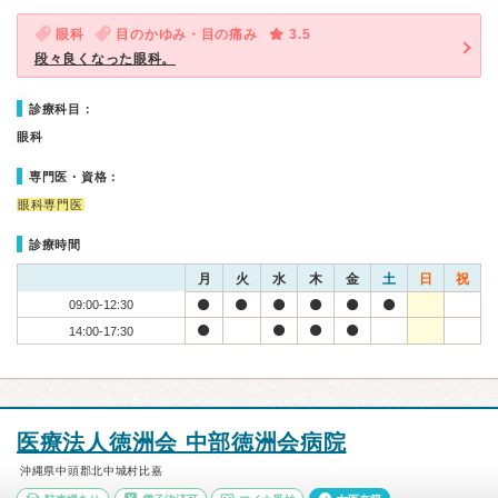
眼科
目のかゆみ・目の痛み
3.5
段々良くなった眼科。
診療科目：
眼科
専門医・資格：
眼科専門医
診療時間
月
火
水
木
金
土
日
祝
09:00-12:30
14:00-17:30
医療法人徳洲会 中部徳洲会病院
沖縄県中頭郡北中城村比嘉