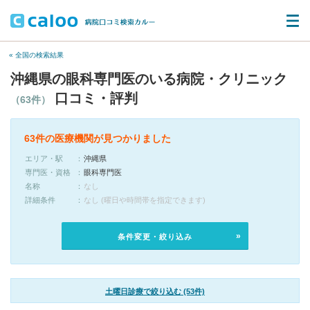
« 全国の検索結果
沖縄県の眼科専門医のいる病院・クリニック
口コミ・評判
（63件）
63件の医療機関が見つかりました
エリア・駅
沖縄県
専門医・資格
眼科専門医
名称
なし
詳細条件
なし (曜日や時間帯を指定できます)
条件変更・絞り込み
土曜日診療で絞り込む (53件)