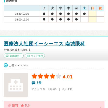
診療時間
月
火
水
木
金
土
日
祝
08:30-12:30
14:00-17:30
医療法人社団イーシーエス 南城眼科
沖縄県南城市玉城堀川
駐車場あり
マイナ受付
土曜（〜11:30）
4.01
3件
アクセス数 7月:
65
| 6月:
139
眼科
5.0