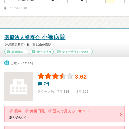
08:30-11:00
小禄病院
医療法人禄寿会
沖縄県那覇市小禄（奥武山公園駅）
駐車場あり
電子決済可
マイナ受付
(スマホ可)
土曜（〜12:00）
3.62
7件
アクセス数 7月:
315
| 6月:
302
眼科
黄斑円孔
歪んで見える
5.0
ありがとう