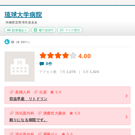
琉球大学病院
沖縄県宜野湾市喜友名
駐車場あり
電子決済可
マイナ受付
朝（8:30〜）
4.00
8件
アクセス数 7月:
1,076
| 6月:
1,024
産婦人科
出産
5.0
切迫早産 リトドリン
消化器内科
潰瘍性大腸炎
5.0
頼りになる病院です。
消化器内科
膵臓がん
5.0