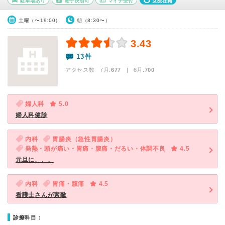
駐車場あり
電子決済可
マイナ受付
女医在籍
土曜（〜19:00）
朝（8:30〜）
3.43
13件
アクセス数 7月:
677
| 6月:
700
婦人科
5.0
婦人科健診
内科
胃腸炎（急性胃腸炎）
発熱・頭が痛い・胃痛・腹痛・だるい・体調不良
4.5
元旦に、、、
内科
胃痛・腹痛
4.5
看護士さんが素敵
診療科目：