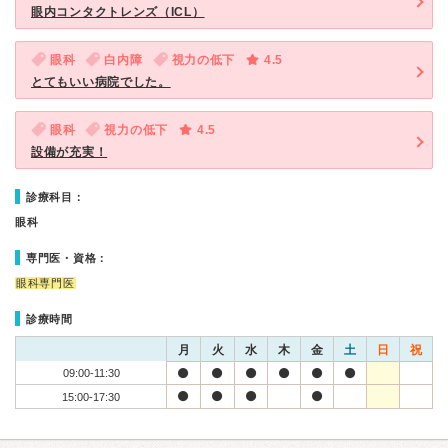
眼内コンタクトレンズ（ICL）
眼科
白内障
視力の低下
4.5
とてもいい病院でした。
眼科
視力の低下
4.5
設備が充実！
診療科目：
眼科
専門医・資格：
眼科専門医
診療時間
月
火
水
木
金
土
日
祝
09:00-11:30
15:00-17:30