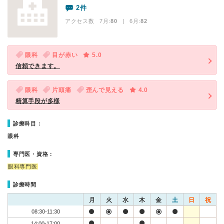
2件
アクセス数 7月:
80
| 6月:
82
眼科
目が赤い
5.0
信頼できます。
眼科
片頭痛
歪んで見える
4.0
精算手段が多様
診療科目：
眼科
専門医・資格：
眼科専門医
診療時間
月
火
水
木
金
土
日
祝
08:30-11:30
14:00-17:00