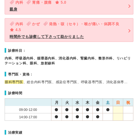
内科
胃痛・腹痛
5.0
親身
内科
かぜ
発熱・咳（セキ）・喉が痛い・体調不良
4.5
時間外でも診察して下さって助かりました
診療科目：
内科、呼吸器内科、循環器内科、消化器内科、腎臓内科、整形外科、リハビリ
テーション科、眼科、放射線科
専門医・資格：
眼科専門医
、総合内科専門医、感染症専門医、呼吸器専門医、消化器病専…
診療時間
月
火
水
木
金
土
日
祝
09:00-12:00
14:00-17:00
治療実績