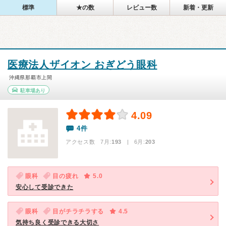
標準
★の数
レビュー数
新着・更新
医療法人ザイオン おぎどう眼科
沖縄県那覇市上間
駐車場あり
4.09
4件
アクセス数 7月:
193
| 6月:
203
眼科
目の疲れ
5.0
安心して受診できた
眼科
目がチラチラする
4.5
気持ち良く受診できる大切さ