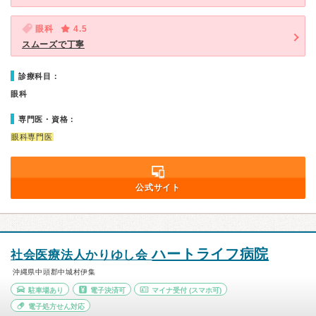
眼科
4.5
スムーズで丁寧
診療科目：
眼科
専門医・資格：
眼科専門医
公式サイト
ハートライフ病院
社会医療法人かりゆし会
沖縄県中頭郡中城村伊集
駐車場あり
電子決済可
マイナ受付
(スマホ可)
電子処方せん対応