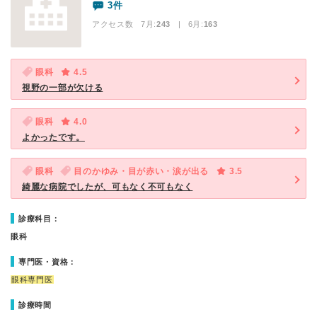
3件
アクセス数 7月:
243
| 6月:
163
眼科
4.5
視野の一部が欠ける
眼科
4.0
よかったです。
眼科
目のかゆみ・目が赤い・涙が出る
3.5
綺麗な病院でしたが、可もなく不可もなく
診療科目：
眼科
専門医・資格：
眼科専門医
診療時間