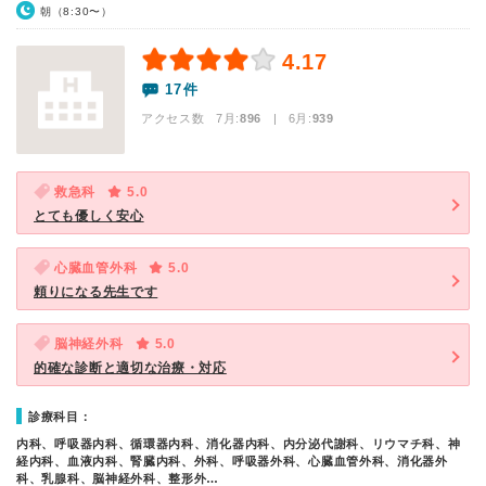
朝（8:30〜）
4.17
17件
アクセス数 7月:
896
| 6月:
939
救急科
5.0
とても優しく安心
心臓血管外科
5.0
頼りになる先生です
脳神経外科
5.0
的確な診断と適切な治療・対応
診療科目：
内科、呼吸器内科、循環器内科、消化器内科、内分泌代謝科、リウマチ科、神
経内科、血液内科、腎臓内科、外科、呼吸器外科、心臓血管外科、消化器外
科、乳腺科、脳神経外科、整形外…