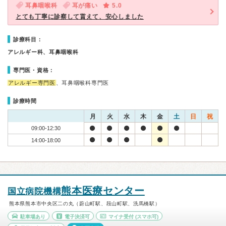
耳鼻咽喉科
耳が痛い
5.0
とても丁寧に診察して貰えて、安心しました
診療科目：
アレルギー科、耳鼻咽喉科
専門医・資格：
アレルギー専門医
、耳鼻咽喉科専門医
診療時間
月
火
水
木
金
土
日
祝
09:00-12:30
14:00-18:00
熊本医療センター
国立病院機構
熊本県熊本市中央区二の丸（蔚山町駅、段山町駅、洗馬橋駅）
駐車場あり
電子決済可
マイナ受付
(スマホ可)