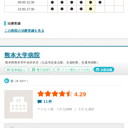
09:00-12:30
13:30-17:30
治療実績
この病院の治療実績を見る
熊本大学病院
熊本県熊本市中央区本荘（九品寺交差点駅、水道町駅、交通局前駅）
駐車場あり
電子決済可
マイナ受付
(スマホ可)
女医在籍
朝（8:30〜）
4.29
11件
アクセス数 7月:
1,098
| 6月:
1,252