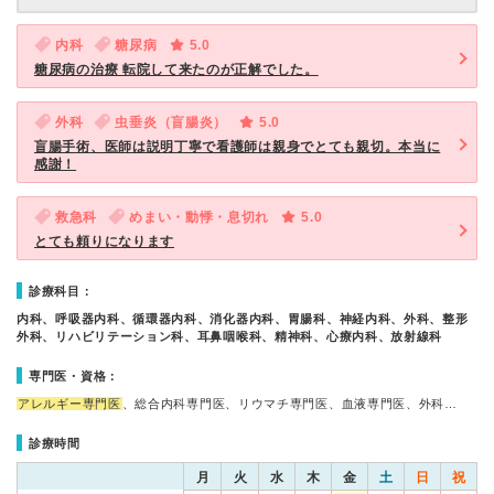
内科
糖尿病
5.0
糖尿病の治療 転院して来たのが正解でした。
外科
虫垂炎（盲腸炎）
5.0
盲腸手術、医師は説明丁寧で看護師は親身でとても親切。本当に
感謝！
救急科
めまい・動悸・息切れ
5.0
とても頼りになります
診療科目：
内科、呼吸器内科、循環器内科、消化器内科、胃腸科、神経内科、外科、整形
外科、リハビリテーション科、耳鼻咽喉科、精神科、心療内科、放射線科
専門医・資格：
アレルギー専門医
、総合内科専門医、リウマチ専門医、血液専門医、外科…
診療時間
月
火
水
木
金
土
日
祝