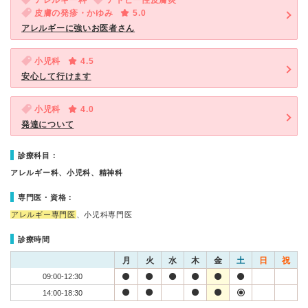
アレルギー科
アトピー性皮膚炎
皮膚の発疹・かゆみ
5.0
アレルギーに強いお医者さん
小児科
4.5
安心して行けます
小児科
4.0
発達について
診療科目：
アレルギー科、小児科、精神科
専門医・資格：
アレルギー専門医
、小児科専門医
診療時間
月
火
水
木
金
土
日
祝
09:00-12:30
14:00-18:30