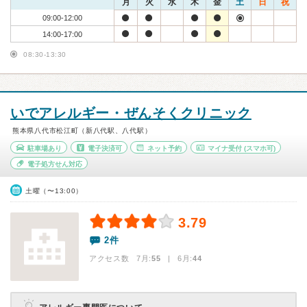
月
火
水
木
金
土
日
祝
09:00-12:00
14:00-17:00
08:30-13:30
いでアレルギー・ぜんそくクリニック
熊本県八代市松江町（新八代駅、八代駅）
駐車場あり
電子決済可
ネット予約
マイナ受付
(スマホ可)
電子処方せん対応
土曜（〜13:00）
3.79
2件
アクセス数 7月:
55
| 6月:
44