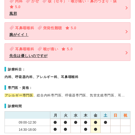
内科
かぜ
咳（セキ）・喉が痛い・鼻のつまり・痰
5.0
風邪
耳鼻咽喉科
突発性難聴
5.0
腕がイイ！
耳鼻咽喉科
喉が痛い
5.0
先生は優しいのですが
診療科目：
内科、呼吸器内科、アレルギー科、耳鼻咽喉科
専門医・資格：
アレルギー専門医
、総合内科専門医、呼吸器専門医、気管支鏡専門医、耳…
診療時間
月
火
水
木
金
土
日
祝
09:00-12:30
14:30-18:00