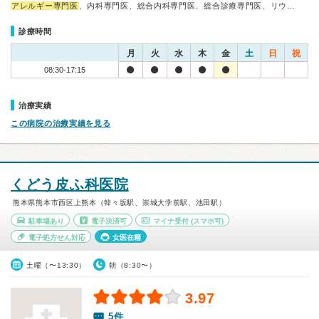
アレルギー専門医
、内科専門医、総合内科専門医、総合診療専門医、リウ…
診療時間
月
火
水
木
金
土
日
祝
08:30-17:15
治療実績
この病院の治療実績を見る
くどう皮ふ科医院
熊本県熊本市西区上熊本（韓々坂駅、崇城大学前駅、池田駅）
駐車場あり
電子決済可
マイナ受付
(スマホ可)
電子処方せん対応
女医在籍
土曜（〜13:30）
朝（8:30〜）
3.97
5件