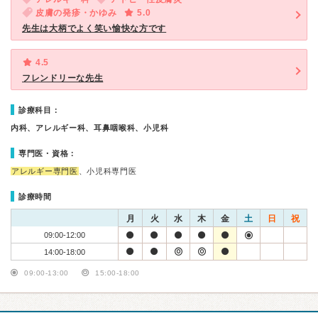
皮膚の発疹・かゆみ
5.0
先生は大柄でよく笑い愉快な方です
4.5
フレンドリーな先生
診療科目：
内科、アレルギー科、耳鼻咽喉科、小児科
専門医・資格：
アレルギー専門医
、小児科専門医
診療時間
月
火
水
木
金
土
日
祝
09:00-12:00
14:00-18:00
09:00-13:00
15:00-18:00