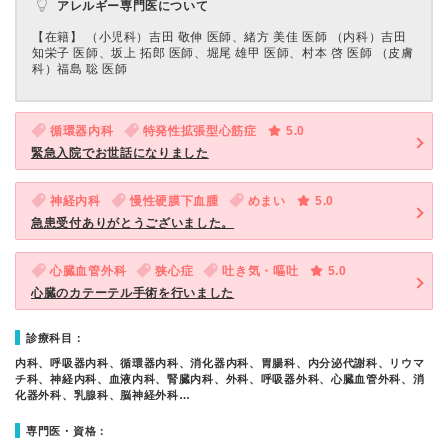
アレルギー専門医について
【在籍】 （小児科）吉田 敬伸 医師、緒方 美佳 医師 （内科）吉田
知栄子 医師、坂上 拓郎 医師、堀尾 雄甲 医師、村本 啓 医師 （皮膚
科）福島 聡 医師
循環器内科
特発性拡張型心筋症
5.0
緊急入院でお世話になりました
神経内科
慢性硬膜下血腫
めまい
5.0
急患受付ありがとうございました。
心臓血管外科
狭心症
吐き気・嘔吐
5.0
心臓のカテーテル手術を行いました
診療科目：
内科、呼吸器内科、循環器内科、消化器内科、胃腸科、内分泌代謝科、リウマ
チ科、神経内科、血液内科、腎臓内科、外科、呼吸器外科、心臓血管外科、消
化器外科、乳腺科、脳神経外科…
専門医・資格：