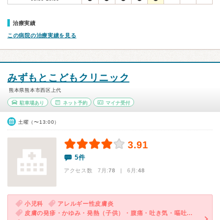
治療実績
この病院の治療実績を見る
みずもとこどもクリニック
熊本県熊本市西区上代
駐車場あり
ネット予約
マイナ受付
土曜（〜13:00）
3.91
5件
アクセス数 7月:
78
| 6月:
48
小児科
アレルギー性皮膚炎
皮膚の発疹・かゆみ・発熱（子供）・腹痛・吐き気・嘔吐（子供）・発疹（子供）