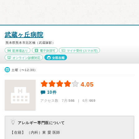
武蔵ヶ丘病院
熊本県熊本市北区楠（武蔵塚駅）
駐車場あり
電子決済可
マイナ受付
(スマホ可)
オンライン診療対応
女医在籍
土曜（〜12:30）
4.05
10件
アクセス数 7月:
566
| 6月:
669
アレルギー専門医について
【在籍】 （内科）東 愛 医師