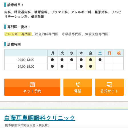
診療科目：
内科、呼吸器内科、糖尿病科、リウマチ科、アレルギー科、整形外科、リハビ
リテーション科、健康診断
専門医・資格：
アレルギー専門医
、総合内科専門医、呼吸器専門医、気管支鏡専門医
診療時間
月
火
水
木
金
土
日
祝
09:00-13:00
14:00-18:00
ネット予約
電話
公式サイト
白藤耳鼻咽喉科クリニック
熊本県熊本市南区白藤（川尻駅）