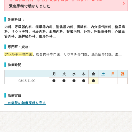
緊急手術で助かりました
診療科目：
内科、呼吸器内科、循環器内科、消化器内科、胃腸科、内分泌代謝科、糖尿病
科、リウマチ科、神経内科、血液内科、腎臓内科、外科、呼吸器外科、心臓血
管外科、脳神経外科、整形外科…
専門医・資格：
アレルギー専門医
、総合内科専門医、リウマチ専門医、感染症専門医、血…
診療時間
月
火
水
木
金
土
日
祝
08:15-11:00
治療実績
この病院の治療実績を見る