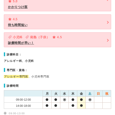
5.0
かかりつけ医
4.5
待ち時間短い
小児科
発熱（子供）
4.5
診療時間が早い！
診療科目：
アレルギー科、小児科
専門医・資格：
アレルギー専門医
、小児科専門医
診療時間
月
火
水
木
金
土
日
祝
09:00-12:00
14:00-18:00
09:00-13:00