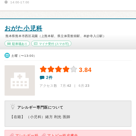
14:00-17:00
おがた小児科
熊本県熊本市西区花園（上熊本駅、県立体育館前駅、本妙寺入口駅）
駐車場あり
マイナ受付
(スマホ可)
土曜（〜13:00）
3.84
2件
アクセス数 7月:
42
| 6月:
23
アレルギー専門医について
【在籍】 （小児科）緒方 利光 医師
アレルギー科
アトピー性皮膚炎