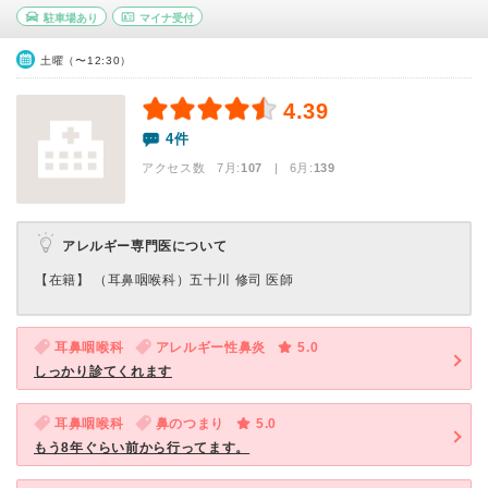
駐車場あり
マイナ受付
土曜（〜12:30）
4.39
4件
アクセス数 7月:
107
| 6月:
139
アレルギー専門医について
【在籍】 （耳鼻咽喉科）五十川 修司 医師
耳鼻咽喉科
アレルギー性鼻炎
5.0
しっかり診てくれます
耳鼻咽喉科
鼻のつまり
5.0
もう8年ぐらい前から行ってます。