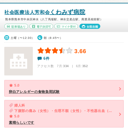
くわみず病院
社会医療法人芳和会
熊本県熊本市中央区神水（八丁馬場駅、神水交差点駅、商業高校前駅）
駐車場あり
電子決済可
マイナ受付
女医在籍
土曜（〜12:30）
朝（8:45〜）
3.66
6件
アクセス数 7月:
334
| 6月:
352
5.0
卵白アレルギーの食物負荷試験
婦人科
下腹部の痛み（女性）・生理不順（女性）・不性器出血（女性）・おりものの異常（女性）
5.0
素晴らしいです