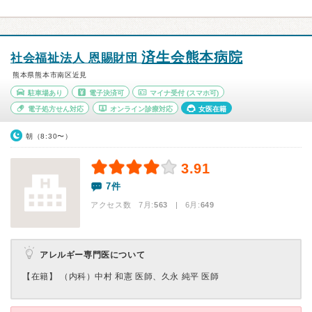
済生会熊本病院
社会福祉法人 恩賜財団
熊本県熊本市南区近見
駐車場あり
電子決済可
マイナ受付
(スマホ可)
電子処方せん対応
オンライン診療対応
女医在籍
朝（8:30〜）
3.91
7件
アクセス数 7月:
563
| 6月:
649
アレルギー専門医について
【在籍】 （内科）中村 和憲 医師、久永 純平 医師