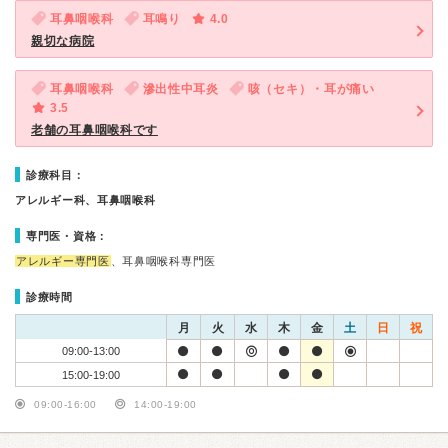
耳鼻咽喉科
耳鳴り
4.0
親切な病院
耳鼻咽喉科
滲出性中耳炎
咳（セキ）・耳が痛い
3.5
老舗の耳鼻咽喉科です
診療科目：
アレルギー科、耳鼻咽喉科
専門医・資格：
アレルギー専門医
、耳鼻咽喉科専門医
診療時間
月
火
水
木
金
土
日
祝
09:00-13:00
15:00-19:00
09:00-16:00
14:00-19:00