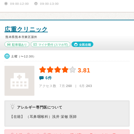
09:00-12:00
09:00-13:00
広重クリニック
熊本県熊本市東区新外
駐車場あり
マイナ受付
(スマホ可)
女医在籍
土曜（〜12:30）
3.81
6件
アクセス数 7月:
260
| 6月:
243
アレルギー専門医について
【在籍】 （耳鼻咽喉科）浅井 栄敏 医師