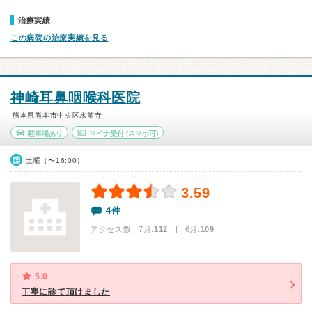
治療実績
この病院の治療実績を見る
神崎耳鼻咽喉科医院
熊本県熊本市中央区水前寺
駐車場あり
マイナ受付
(スマホ可)
土曜（〜16:00）
3.59
4件
アクセス数 7月:
112
| 6月:
109
5.0
丁寧に診て頂けました