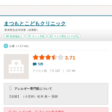
まつもとこどもクリニック
熊本県合志市須屋（須屋駅）
駐車場あり
ネット予約
マイナ受付
(スマホ可)
土曜（〜17:00）
3.71
5件
アクセス数 7月:
127
| 6月:
94
アレルギー専門医について
【在籍】 （小児科）松本 眞一 医師