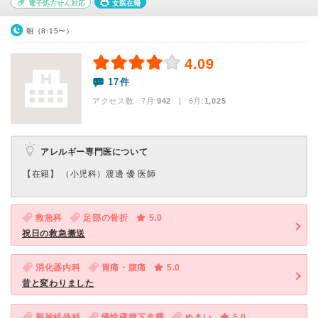
電子処方せん対応
女医在籍
朝（8:15〜）
4.09
17件
アクセス数 7月:
942
| 6月:
1,025
アレルギー専門医について
【在籍】 （小児科）渡邊 優 医師
救急科
足部の骨折
5.0
祝日の救急搬送
消化器内科
胃痛・腹痛
5.0
昔と変わりました
脳神経外科
慢性硬膜下血腫
めまい
5.0