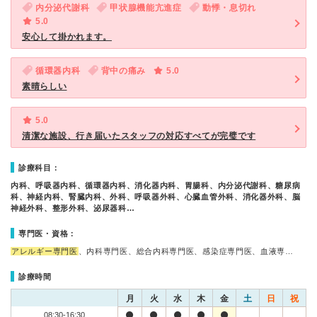
内分泌代謝科
甲状腺機能亢進症
動悸・息切れ
5.0
安心して掛かれます。
循環器内科
背中の痛み
5.0
素晴らしい
5.0
清潔な施設、行き届いたスタッフの対応すべてが完璧です
診療科目：
内科、呼吸器内科、循環器内科、消化器内科、胃腸科、内分泌代謝科、糖尿病
科、神経内科、腎臓内科、外科、呼吸器外科、心臓血管外科、消化器外科、脳
神経外科、整形外科、泌尿器科…
専門医・資格：
アレルギー専門医
、内科専門医、総合内科専門医、感染症専門医、血液専…
診療時間
月
火
水
木
金
土
日
祝
08:30-16:30