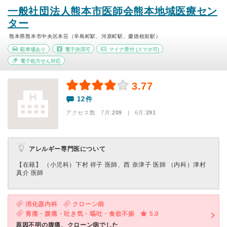
一般社団法人熊本市医師会熊本地域医療セン
ター
熊本県熊本市中央区本荘（辛島町駅、河原町駅、慶徳校前駅）
駐車場あり
電子決済可
マイナ受付
(スマホ可)
電子処方せん対応
3.77
12件
アクセス数 7月:
209
| 6月:
291
アレルギー専門医について
【在籍】 （小児科）下村 祥子 医師、西 奈津子 医師 （内科）津村
真介 医師
消化器内科
クローン病
胃痛・腹痛・吐き気・嘔吐・食欲不振
5.0
原因不明の腹痛、クローン病でした