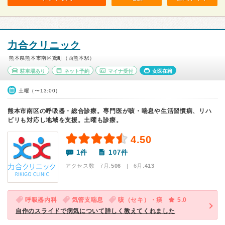
力合クリニック
熊本県熊本市南区鳶町（西熊本駅）
駐車場あり
ネット予約
マイナ受付
女医在籍
土曜（〜13:00）
熊本市南区の呼吸器・総合診療。専門医が咳・喘息や生活習慣病、リハ
ビリも対応し地域を支援。土曜も診療。
4.50
1件
107件
アクセス数 7月:
506
| 6月:
413
呼吸器内科
気管支喘息
咳（セキ）・痰
5.0
自作のスライドで病気について詳しく教えてくれました