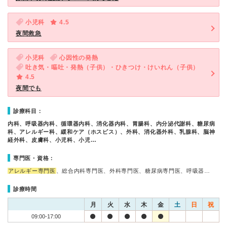
小児科
4.5
夜間救急
小児科
心因性の発熱
吐き気・嘔吐・発熱（子供）・ひきつけ・けいれん（子供）
4.5
夜間でも
診療科目：
内科、呼吸器内科、循環器内科、消化器内科、胃腸科、内分泌代謝科、糖尿病
科、アレルギー科、緩和ケア（ホスピス）、外科、消化器外科、乳腺科、脳神
経外科、皮膚科、小児科、小児…
専門医・資格：
アレルギー専門医
、総合内科専門医、外科専門医、糖尿病専門医、呼吸器…
診療時間
月
火
水
木
金
土
日
祝
09:00-17:00