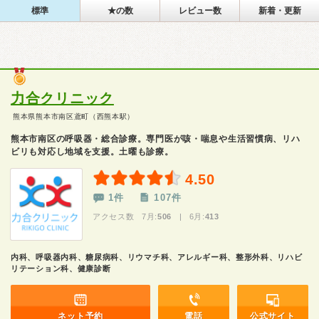
標準
★の数
レビュー数
新着・更新
力合クリニック
熊本県熊本市南区鳶町（西熊本駅）
熊本市南区の呼吸器・総合診療。専門医が咳・喘息や生活習慣病、リハ
ビリも対応し地域を支援。土曜も診療。
4.50
1件
107件
アクセス数 7月:
506
| 6月:
413
内科、呼吸器内科、糖尿病科、リウマチ科、アレルギー科、整形外科、リハビ
リテーション科、健康診断
ネット予約
電話
公式サイト