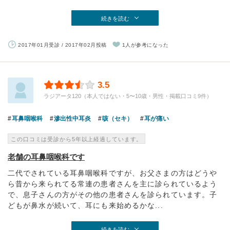
続きを読む
2017年01月受診 / 2017年02月投稿
1人が参考になった
3.5
ラジアータ120（本人ではない・5〜10歳・男性・掲載口コミ9件）
耳鼻咽喉科
滲出性中耳炎
咳（セキ）
耳が痛い
この口コミは受診から5年以上経過しています。
老舗の耳鼻咽喉科です
二代でされている耳鼻咽喉科ですが、お父さまの方はどうや
ら昔から来られてる常連の患者さんを主に診られているよう
で、息子さんの方がその他の患者さんを診られています。子
どもが鼻水が続いて、耳にも来始めるかな...
続きを読む