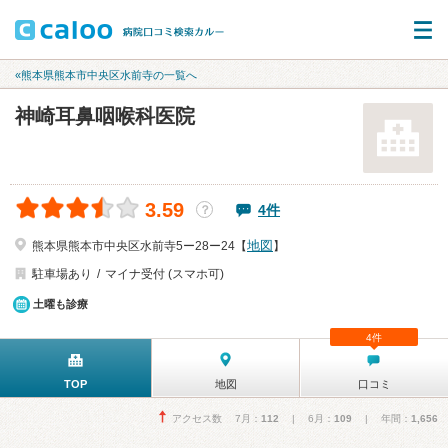
«熊本県熊本市中央区水前寺の一覧へ
神崎耳鼻咽喉科医院
3.59
4件
？
地図
熊本県熊本市中央区水前寺5ー28ー24【
】
駐車場あり
マイナ受付 (スマホ可)
土曜も診療
4件
TOP
地図
口コミ
アクセス数 7月：
112
| 6月：
109
| 年間：
1,656