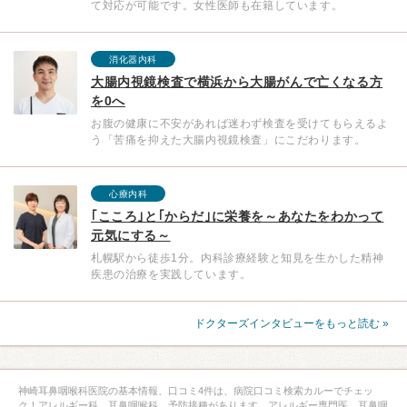
て対応が可能です。女性医師も在籍しています。
消化器内科
大腸内視鏡検査で横浜から大腸がんで亡くなる方
を0へ
お腹の健康に不安があれば迷わず検査を受けてもらえるよ
う「苦痛を抑えた大腸内視鏡検査」にこだわります。
心療内科
｢こころ｣と｢からだ｣に栄養を～あなたをわかって
元気にする～
札幌駅から徒歩1分。内科診療経験と知見を生かした精神
疾患の治療を実践しています。
ドクターズインタビューをもっと読む »
神崎耳鼻咽喉科医院の基本情報、口コミ4件は、病院口コミ検索カルーでチェッ
ク！アレルギー科、耳鼻咽喉科、予防接種があります。アレルギー専門医、耳鼻咽