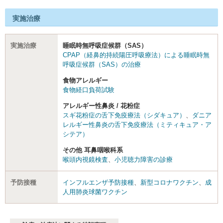
実施治療
実施治療
睡眠時無呼吸症候群（SAS）
CPAP（経鼻的持続陽圧呼吸療法）による睡眠時無
呼吸症候群（SAS）の治療
食物アレルギー
食物経口負荷試験
アレルギー性鼻炎 / 花粉症
スギ花粉症の舌下免疫療法（シダキュア）
、
ダニア
レルギー性鼻炎の舌下免疫療法（ミティキュア・ア
シテア）
その他 耳鼻咽喉科系
喉頭内視鏡検査
、
小児聴力障害の診療
予防接種
インフルエンザ予防接種
、
新型コロナワクチン
、
成
人用肺炎球菌ワクチン