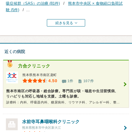
吸症候群（SAS）の治療 (81件)
熊本市中央区 × 食物経口負荷試
験 (5件)
...
続きを見る
近くの病院
力合クリニック
熊本県熊本市南区鳶町
4.50
1件
107件
熊本市南区の呼吸器・総合診療。専門医が咳・喘息や生活習慣病、
リハビリも対応し地域を支援。土曜も診療。
診療科：内科、呼吸器内科、糖尿病科、リウマチ科、アレルギー科、整形外科、リハビリテーション科、健康診断
水前寺耳鼻咽喉科クリニック
熊本県熊本市中央区新大江