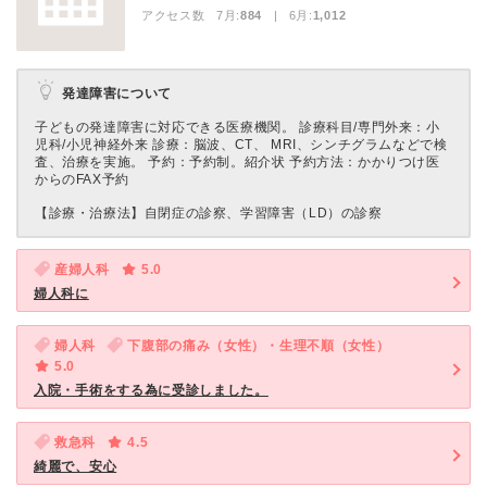
アクセス数 7月:
884
| 6月:
1,012
発達障害について
子どもの発達障害に対応できる医療機関。 診療科目/専門外来：小
児科/小児神経外来 診療：脳波、CT、 MRI、シンチグラムなどで検
査、治療を実施。 予約：予約制。紹介状 予約方法：かかりつけ医
からのFAX予約
【診療・治療法】
自閉症の診察、学習障害（LD）の診察
産婦人科
5.0
婦人科に
婦人科
下腹部の痛み（女性）・生理不順（女性）
5.0
入院・手術をする為に受診しました。
救急科
4.5
綺麗で、安心