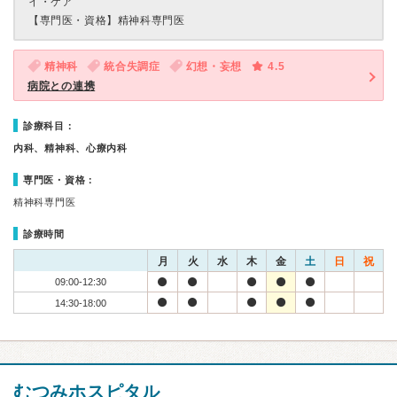
イ・ケア
【専門医・資格】
精神科専門医
精神科
統合失調症
幻想・妄想
4.5
病院との連携
診療科目：
内科、精神科、心療内科
専門医・資格：
精神科専門医
診療時間
月
火
水
木
金
土
日
祝
09:00-12:30
14:30-18:00
むつみホスピタル