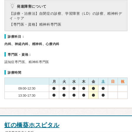
発達障害について
【診療・治療法】
自閉症の診察、学習障害（LD）の診察、精神科デ
イ・ケア
【専門医・資格】
精神科専門医
診療科目：
内科、神経内科、精神科、心療内科
専門医・資格：
認知症専門医、精神科専門医
診療時間
月
火
水
木
金
土
日
祝
09:00-12:30
13:30-17:30
虹の橋葵ホスピタル