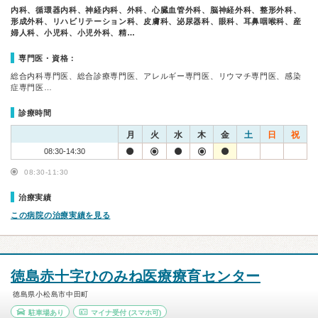
内科、循環器内科、神経内科、外科、心臓血管外科、脳神経外科、整形外科、
形成外科、リハビリテーション科、皮膚科、泌尿器科、眼科、耳鼻咽喉科、産
婦人科、小児科、小児外科、精…
専門医・資格：
総合内科専門医、総合診療専門医、アレルギー専門医、リウマチ専門医、感染
症専門医…
診療時間
月
火
水
木
金
土
日
祝
08:30-14:30
08:30-11:30
治療実績
この病院の治療実績を見る
徳島赤十字ひのみね医療療育センター
徳島県小松島市中田町
駐車場あり
マイナ受付
(スマホ可)