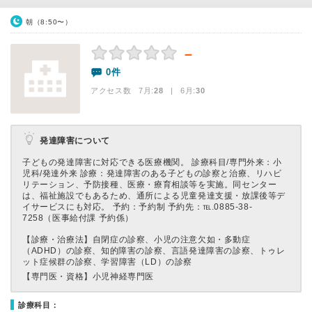
朝（8:50〜）
－
0件
アクセス数 7月:
28
| 6月:
30
発達障害について
子どもの発達障害に対応できる医療機関。 診療科目/専門外来：小
児科/発達外来 診療：発達障害のある子どもの診察と治療、リハビ
リテーション、予防接種、医療・療育相談等を実施。同センター
は、福祉施設でもあるため、通所による児童発達支援・放課後等デ
イサービスにも対応。 予約：予約制 予約先：℡.0885-38-
7258（医事給付課 予約係）
【診療・治療法】
自閉症の診察、小児の注意欠如・多動症
（ADHD）の診察、知的障害の診察、言語発達障害の診察、トゥレ
ット症候群の診察、学習障害（LD）の診察
【専門医・資格】
小児神経専門医
診療科目：