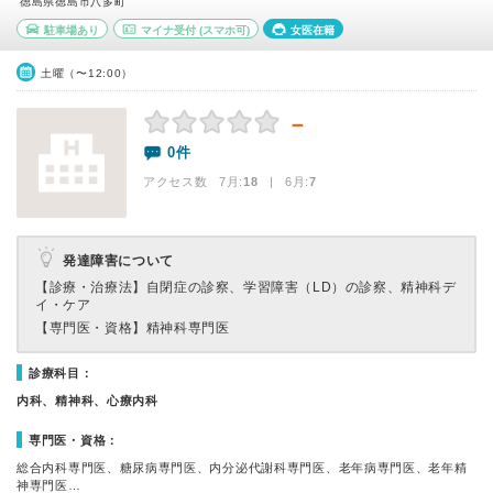
徳島県徳島市八多町
駐車場あり
マイナ受付
(スマホ可)
女医在籍
土曜（〜12:00）
－
0件
アクセス数 7月:
18
| 6月:
7
発達障害について
【診療・治療法】
自閉症の診察、学習障害（LD）の診察、精神科デ
イ・ケア
【専門医・資格】
精神科専門医
診療科目：
内科、精神科、心療内科
専門医・資格：
総合内科専門医、糖尿病専門医、内分泌代謝科専門医、老年病専門医、老年精
神専門医…