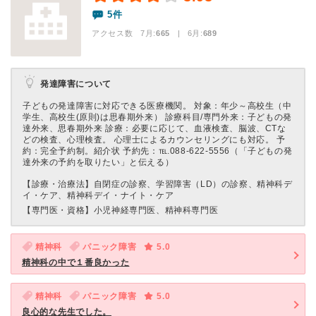
5件
アクセス数 7月:
665
| 6月:
689
発達障害について
子どもの発達障害に対応できる医療機関。 対象：年少～高校生（中
学生、高校生(原則)は思春期外来） 診療科目/専門外来：子どもの発
達外来、思春期外来 診療：必要に応じて、血液検査、脳波、CTな
どの検査、心理検査。 心理士によるカウンセリングにも対応。 予
約：完全予約制。紹介状 予約先：℡.088-622-5556（「子どもの発
達外来の予約を取りたい」と伝える）
【診療・治療法】
自閉症の診察、学習障害（LD）の診察、精神科デ
イ・ケア、精神科デイ・ナイト・ケア
【専門医・資格】
小児神経専門医、精神科専門医
精神科
パニック障害
5.0
精神科の中で１番良かった
精神科
パニック障害
5.0
良心的な先生でした。