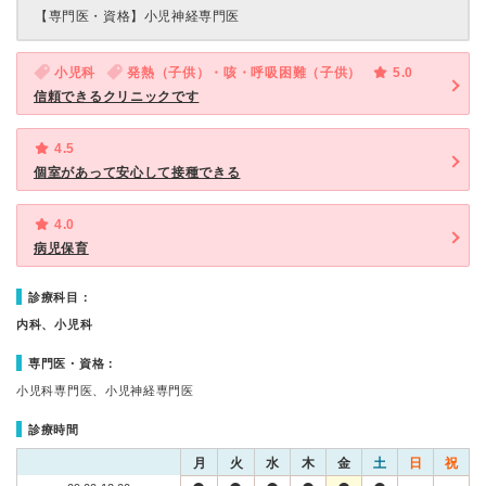
【専門医・資格】
小児神経専門医
小児科
発熱（子供）・咳・呼吸困難（子供）
5.0
信頼できるクリニックです
4.5
個室があって安心して接種できる
4.0
病児保育
診療科目：
内科、小児科
専門医・資格：
小児科専門医、小児神経専門医
診療時間
月
火
水
木
金
土
日
祝