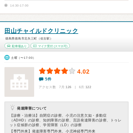
14:30-17:00
田山チャイルドクリニック
徳島県徳島市北矢三町（佐古駅）
駐車場あり
マイナ受付
(スマホ可)
土曜（〜17:00）
4.02
5件
アクセス数 7月:
126
| 6月:
122
発達障害について
【診療・治療法】
自閉症の診察、小児の注意欠如・多動症
（ADHD）の診察、知的障害の診察、言語発達障害の診察、トゥレ
ット症候群の診察、学習障害（LD）の診察
【専門外来】
発達障害専門外来、小児神経専門外来