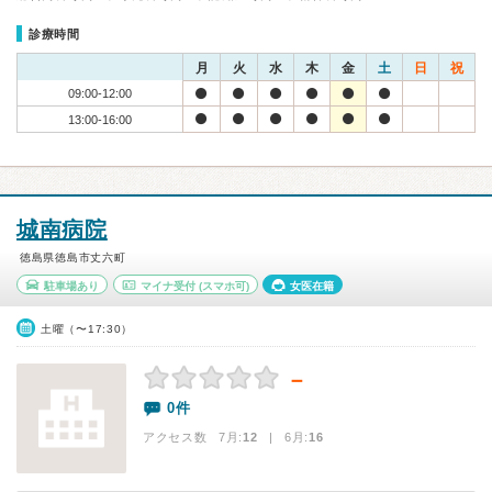
診療時間
月
火
水
木
金
土
日
祝
09:00-12:00
13:00-16:00
城南病院
徳島県徳島市丈六町
駐車場あり
マイナ受付
(スマホ可)
女医在籍
土曜（〜17:30）
－
0件
アクセス数 7月:
12
| 6月:
16