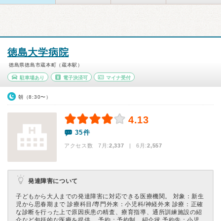
徳島大学病院
徳島県徳島市蔵本町（蔵本駅）
駐車場あり
電子決済可
マイナ受付
朝（8:30〜）
4.13
35件
アクセス数 7月:
2,337
| 6月:
2,557
発達障害について
子どもから大人までの発達障害に対応できる医療機関。 対象：新生
児から思春期まで 診療科目/専門外来：小児科/神経外来 診療：正確
な診断を行った上で原因疾患の精査、療育指導、通所訓練施設の紹
介など包括的な医療を提供。 予約：予約制。紹介状 予約先：小児