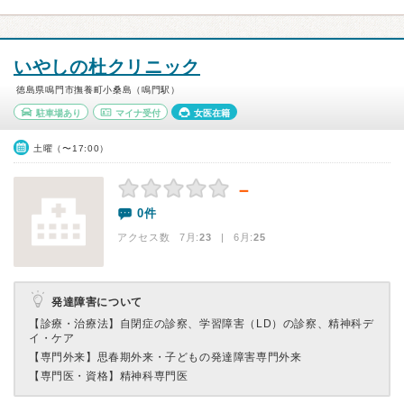
いやしの杜クリニック
徳島県鳴門市撫養町小桑島（鳴門駅）
駐車場あり
マイナ受付
女医在籍
土曜（〜17:00）
－
0件
アクセス数 7月:
23
| 6月:
25
発達障害について
【診療・治療法】
自閉症の診察、学習障害（LD）の診察、精神科デ
イ・ケア
【専門外来】
思春期外来・子どもの発達障害専門外来
【専門医・資格】
精神科専門医