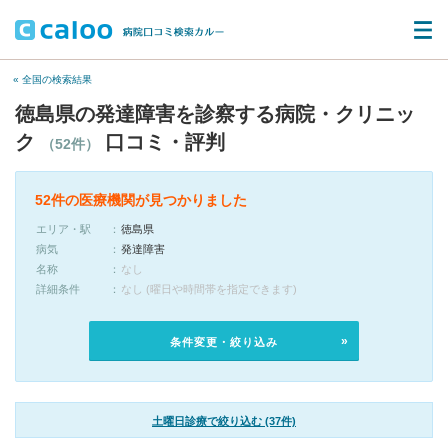
« 全国の検索結果
徳島県の発達障害を診察する病院・クリニッ
ク
口コミ・評判
（52件）
52件の医療機関が見つかりました
エリア・駅
徳島県
病気
発達障害
名称
なし
詳細条件
なし (曜日や時間帯を指定できます)
条件変更・絞り込み
土曜日診療で絞り込む (37件)