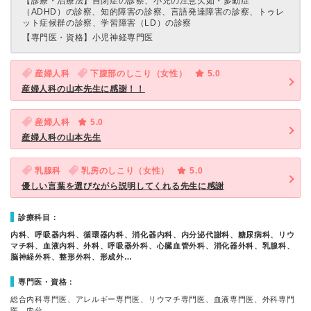
【診療・治療法】
自閉症の診察、小児の注意欠如・多動症
（ADHD）の診察、知的障害の診察、言語発達障害の診察、トゥレ
ット症候群の診察、学習障害（LD）の診察
【専門医・資格】
小児神経専門医
産婦人科
下腹部のしこり（女性）
5.0
産婦人科の山本先生に感謝！！
産婦人科
5.0
産婦人科の山本先生
乳腺科
乳房のしこり（女性）
5.0
優しい言葉を選びながら説明してくれる先生に感謝
診療科目：
内科、呼吸器内科、循環器内科、消化器内科、内分泌代謝科、糖尿病科、リウ
マチ科、血液内科、外科、呼吸器外科、心臓血管外科、消化器外科、乳腺科、
脳神経外科、整形外科、形成外…
専門医・資格：
総合内科専門医、アレルギー専門医、リウマチ専門医、血液専門医、外科専門
医、内分…