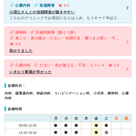
心療内科
発達障害
4.5
心理士さんとの信頼関係が築きやすい
こちらのクリニックでお世話になりはじめ、もう６〜７年ほど経ちます。当時、どこの精神科に行っても精神的に落ち着くことができず、うつ病の闇の中にいましたし、４箇所ほど精神科を行ったり来たりして、一度は心停
精神科
双極性障害（躁うつ病）
肩こり・肩の痛み・だるい・体調不良・寝つきが悪い・不眠・気が滅入る・不安・幻想・妄想・気分が異常に高揚している・物忘れがひどい
4.0
助かりました
心療内科
だるい・気が滅入る・不安・ストレス
3.5
いきなり断薬が辛かった
診療科目：
内科、循環器内科、神経内科、リハビリテーション科、小児科、精神科、心療
内科
診療時間
月
火
水
木
金
土
日
祝
09:00-12:30
14:30-18:30