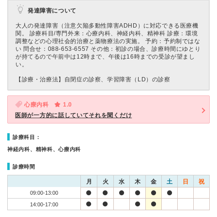
発達障害について
大人の発達障害（注意欠陥多動性障害ADHD）に対応できる医療機
関。 診療科目/専門外来：心療内科、神経内科、精神科 診療：環境
調整などの心理社会的治療と薬物療法の実施。 予約：予約制ではな
い 問合せ：088-653-6557 その他：初診の場合、診療時間にゆとり
が持てるので午前中は12時まで、午後は16時までの受診が望まし
い。
【診療・治療法】
自閉症の診察、学習障害（LD）の診察
心療内科
1.0
医師が一方的に話していてそれを聞くだけ
診療科目：
神経内科、精神科、心療内科
診療時間
月
火
水
木
金
土
日
祝
09:00-13:00
14:00-17:00