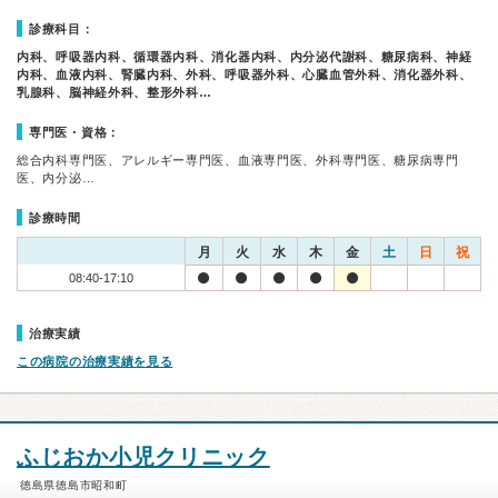
診療科目：
内科、呼吸器内科、循環器内科、消化器内科、内分泌代謝科、糖尿病科、神経
内科、血液内科、腎臓内科、外科、呼吸器外科、心臓血管外科、消化器外科、
乳腺科、脳神経外科、整形外科…
専門医・資格：
総合内科専門医、アレルギー専門医、血液専門医、外科専門医、糖尿病専門
医、内分泌…
診療時間
月
火
水
木
金
土
日
祝
08:40-17:10
治療実績
この病院の治療実績を見る
ふじおか小児クリニック
徳島県徳島市昭和町