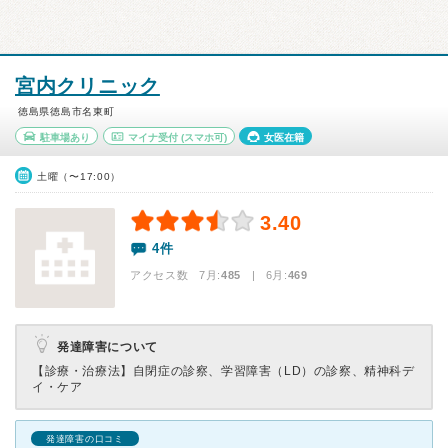
宮内クリニック
徳島県徳島市名東町
駐車場あり
マイナ受付
(スマホ可)
女医在籍
土曜（〜17:00）
3.40
4件
アクセス数 7月:
485
| 6月:
469
発達障害について
【診療・治療法】
自閉症の診察、学習障害（LD）の診察、精神科デ
イ・ケア
発達障害の口コミ