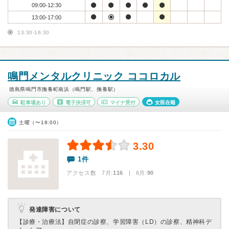
09:00-12:30
13:00-17:00
13:30-16:30
鳴門メンタルクリニック ココロカル
徳島県鳴門市撫養町南浜（鳴門駅、撫養駅）
駐車場あり
電子決済可
マイナ受付
女医在籍
土曜（〜18:00）
3.30
1件
アクセス数 7月:
116
| 6月:
90
発達障害について
【診療・治療法】
自閉症の診察、学習障害（LD）の診察、精神科デ