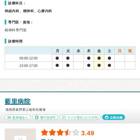
診療科目：
神経内科、精神科、心療内科
専門医・資格：
精神科専門医
診療時間
月
火
水
木
金
土
日
祝
09:00-12:00
13:00-17:00
藍里病院
徳島県板野郡上板町佐藤塚
駐車場あり
電子決済可
マイナ受付
(スマホ可)
女医在籍
3.49