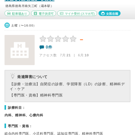
徳島県徳島市南矢三町（蔵本駅）
駐車場あり
電子決済可
マイナ受付
(スマホ可)
女医在籍
土曜（〜16:00）
－
0件
アクセス数 7月:
21
| 6月:
10
発達障害について
【診療・治療法】
自閉症の診察、学習障害（LD）の診察、精神科デ
イ・ケア
【専門医・資格】
精神科専門医
診療科目：
内科、精神科、心療内科
専門医・資格：
総合内科専門医、小児科専門医、認知症専門医、精神科専門医