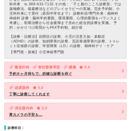
科外来 ℡.088-633-7132 その他：「子と親のこころ診療室」では
薬物療法、箱庭療法などのプレイセラピーの実施。完全予約制、小
児科外来にて受付（原則中学生まで） 診療科目/専門外来：精神科
神経科 診療：脳科学的要因、環境要因、心理的要因をバランスよく
考慮し、初期治療から社会復帰まで含めた総合的診療を実施。 予
約：かかりつけ医院からFAX予約制。紹介状
【診療・治療法】
自閉症の診察、小児の注意欠如・多動症
（ADHD）の診察、知的障害の診察、言語発達障害の診察、トゥレ
ット症候群の診察、学習障害（LD）の診察、精神科デイ・ケア
【専門医・資格】
小児神経専門医
整形外科
脊柱管狭窄症
腰痛
5.0
予約９ヶ月待ちで、的確な診断を仰ぐ
泌尿器科
5.0
丁寧に診察してくれます
消化器内科
5.0
胃カメラの不安も…
診療科目：