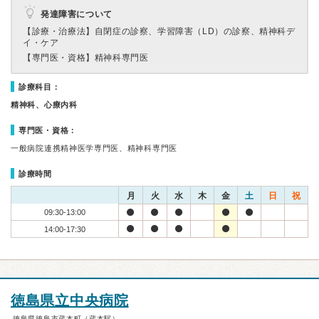
発達障害について
【診療・治療法】
自閉症の診察、学習障害（LD）の診察、精神科デ
イ・ケア
【専門医・資格】
精神科専門医
診療科目：
精神科、心療内科
専門医・資格：
一般病院連携精神医学専門医、精神科専門医
診療時間
月
火
水
木
金
土
日
祝
09:30-13:00
14:00-17:30
徳島県立中央病院
徳島県徳島市蔵本町（蔵本駅）