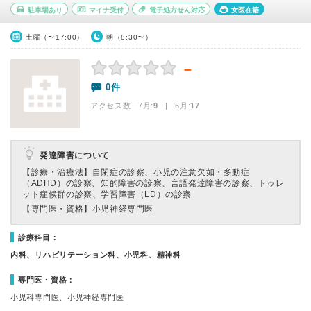
駐車場あり
マイナ受付
電子処方せん対応
女医在籍
土曜（〜17:00）
朝（8:30〜）
－
0件
アクセス数 7月:
9
| 6月:
17
発達障害について
【診療・治療法】
自閉症の診察、小児の注意欠如・多動症
（ADHD）の診察、知的障害の診察、言語発達障害の診察、トゥレ
ット症候群の診察、学習障害（LD）の診察
【専門医・資格】
小児神経専門医
診療科目：
内科、リハビリテーション科、小児科、精神科
専門医・資格：
小児科専門医、小児神経専門医