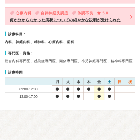
心療内科
自律神経失調症
体調不良
5.0
何か分からなかった病状についての細やかな説明が受けられた
診療科目：
内科、神経内科、精神科、心療内科、歯科
専門医・資格：
総合内科専門医、感染症専門医、頭痛専門医、小児神経専門医、精神科専門医
診療時間
月
火
水
木
金
土
日
祝
09:00-12:00
13:00-17:00