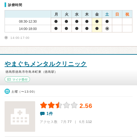
診療時間
月
火
水
木
金
土
日
祝
08:30-12:30
14:00-18:00
14:00-17:00
やまぐちメンタルクリニック
徳島県徳島市寺島本町東（徳島駅）
マイナ受付
土曜（〜13:00）
2.56
1件
アクセス数 7月:
77
| 6月:
112