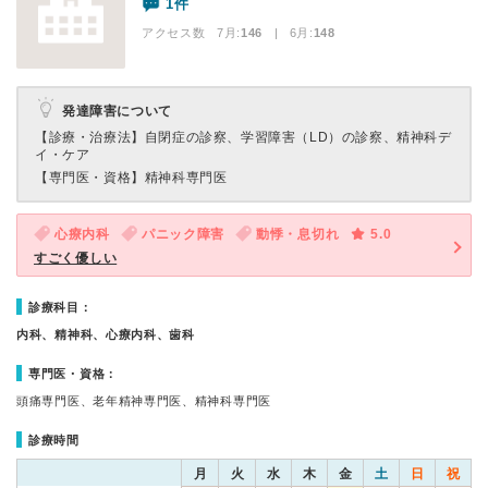
1件
アクセス数 7月:
146
| 6月:
148
発達障害について
【診療・治療法】
自閉症の診察、学習障害（LD）の診察、精神科デ
イ・ケア
【専門医・資格】
精神科専門医
心療内科
パニック障害
動悸・息切れ
5.0
すごく優しい
診療科目：
内科、精神科、心療内科、歯科
専門医・資格：
頭痛専門医、老年精神専門医、精神科専門医
診療時間
月
火
水
木
金
土
日
祝