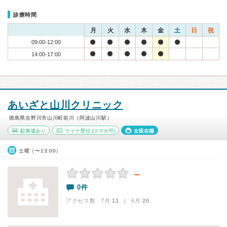
診療時間
月
火
水
木
金
土
日
祝
09:00-12:00
14:00-17:00
あいざと山川クリニック
徳島県吉野川市山川町前川（阿波山川駅）
駐車場あり
マイナ受付
(スマホ可)
女医在籍
土曜（〜13:00）
－
0件
アクセス数 7月:
11
| 6月:
20