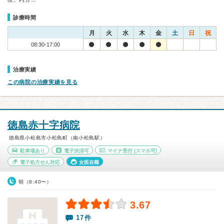
診療時間
月
火
水
木
金
土
日
祝
08:30-17:00
治療実績
この病院の治療実績を見る
徳島赤十字病院
徳島県小松島市小松島町（南小松島駅）
駐車場あり
電子決済可
マイナ受付
(スマホ可)
電子処方せん対応
女医在籍
朝（8:40〜）
3.67
17件