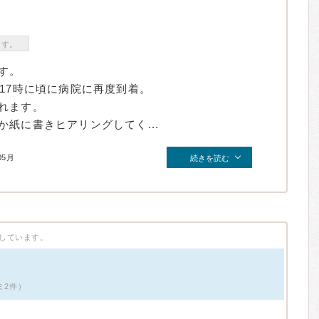
ます。
す。
17時に頃に病院に再度到着。
れます。
紙に書きヒアリングしてく...
05月
続きを読む
しています。
ミ2件）