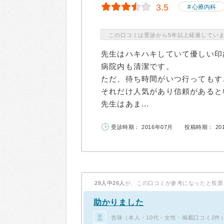
3.5
心療内科
この口コミは受診から5年以上経過してい
先生はハキハキしていて優しい印
病院内も清潔です。
ただ、待ち時間がいつ行ってもす
それだけ人気があり信頼があると
先生はあま...
受診時期： 2016年07月
投稿時期： 20
29人中26人
が、この口コミが参考になったと投票
助かりました
杏珠（本人・10代・女性・掲載口コミ2件