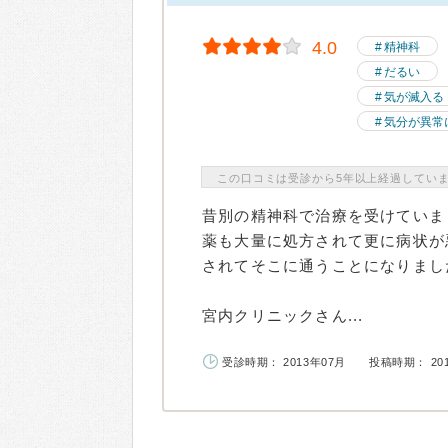
4.0
精神科
だるい
気が滅入る
気分が異常
この口コミは受診から5年以上経過してい
昔別の精神科で治療を受けていま
薬も大量に処方されて更に病状が
されてそこに通うことになりまし
宮内クリニックさん...
受診時期： 2013年07月
投稿時期： 20