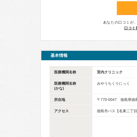
あなたの口コミが
口コミ
基本情報
医療機関名称
宮内クリニック
医療機関名称
みやうちくりにっく
(かな)
所在地
〒770-0047 徳島県
アクセス
徳島市バス【名東二丁目