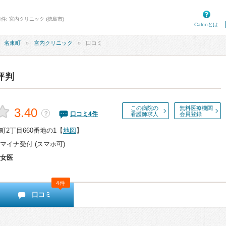
件: 宮内クリニック (徳島市)
Calooとは
名東町
宮内クリニック
口コミ
評判
この病院の
無料医療機関
3.40
？
口コミ
4
件
看護師求人
会員登録
2丁目660番地の1
【
地図
】
マイナ受付 (スマホ可)
女医
4件
口コミ