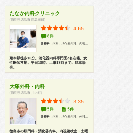
たなか内科クリニック
(徳島県徳島市 南島田町)
4.65
8件
診療科：
内科、消化器内科、内視鏡、健康診断
蔵本駅徒歩10分。消化器内科専門医2名在籍。女
性医師常勤。平日18時、土曜17時まで。駐車場
有。
大塚外科・内科
(徳島県徳島市 川内町)
3.35
5件
5件
診療科：
内科、消化器内科、外科、整形外科、リハビリテーション科、肛門科、内視鏡、健康診断
徳島市の肛門科・消化器内科。内視鏡検査・土曜