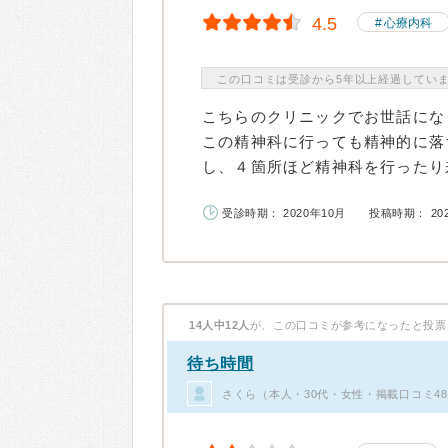
4.5
心療内科
この口コミは受診から5年以上経過してい
こちらのクリニックでお世話にな
この精神科に行っても精神的に落
し、４箇所ほど精神科を行ったり来
受診時期： 2020年10月
投稿時期： 20
14人中12人
が、この口コミが参考になったと投票
待ち時間
さくら（本人・30代・女性・掲載口コミ4