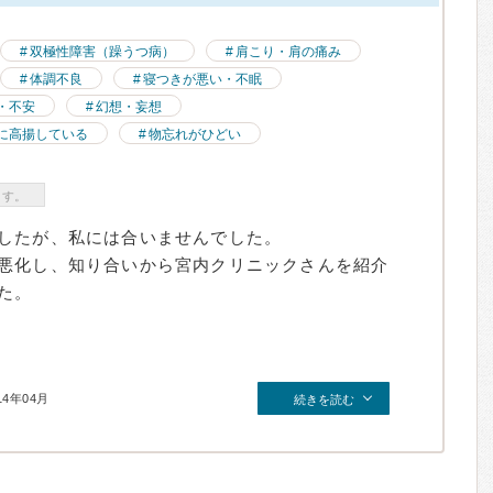
双極性障害（躁うつ病）
肩こり・肩の痛み
体調不良
寝つきが悪い・不眠
・不安
幻想・妄想
に高揚している
物忘れがひどい
ます。
したが、私には合いませんでした。
悪化し、知り合いから宮内クリニックさんを紹介
た。
14年04月
続きを読む