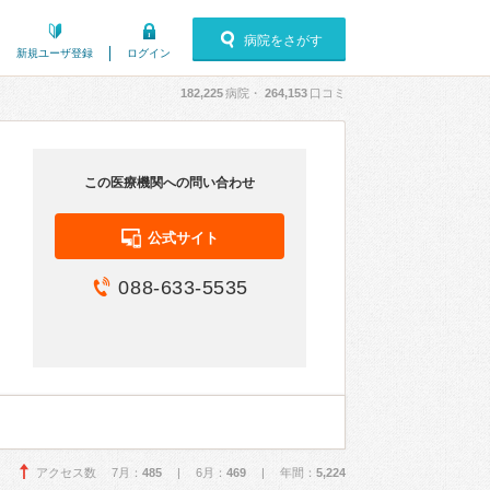
病院をさがす
新規ユーザ登録
ログイン
182,225
病院・
264,153
口コミ
この医療機関への問い合わせ
公式サイト
088-633-5535
アクセス数 7月：
485
| 6月：
469
| 年間：
5,224