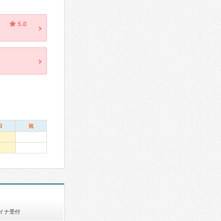
5.0
日
祝
イナ受付