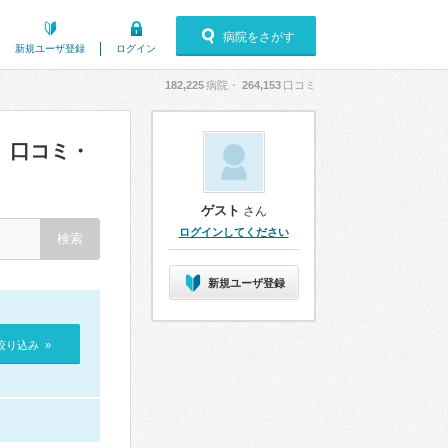
病院をさがす
新規ユーザ登録
ログイン
182,225
病院・
264,153
口コミ
口コミ・
）
ゲスト
さん
ログインしてください
新規ユーザ登録
絞り込み »