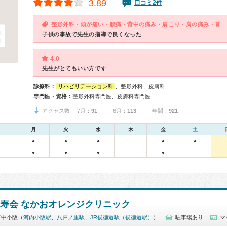
3.89
口コミ2件
整形外科・頭が痛い・腰痛・背中の痛み・肩こり・肩の痛み・首が痛い・手足が痛い（関節を除く）・手足がしびれる・けが
子供の事故で先生の指導で良くなった
4.0
先生がとてもいい方です
診療科：
リハビリテーション科
、整形外科、皮膚科
専門医・資格：
整形外科専門医、皮膚科専門医
アクセス数 7月：
91
| 6月：
113
| 年間：
921
月
火
水
木
金
土
●
●
●
●
●
●
●
●
●
純寿会 なかおオレンジクリニック
市中小阪（
河内小阪駅
、
八戸ノ里駅
、
JR俊徳道駅（俊徳道駅）
）
駐車場あり
マ