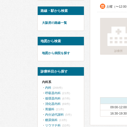
土曜（〜12:0
路線・駅から検索
大阪府の路線一覧
地図から検索
診療所
地図から病院を探す
診療科目から探す
内科系
内科
(266件)
呼吸器内科
(21件)
循環器内科
(67件)
消化器内科
(69件)
09:00-12:00
胃腸科
(21件)
16:30-19:30
内分泌代謝科
(5件)
糖尿病科
(13件)
リウマチ科
(32件)