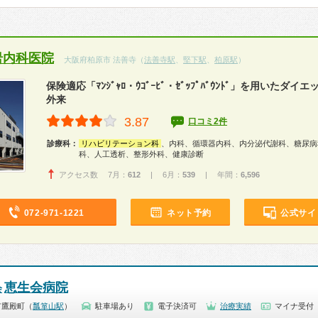
岩内科医院
大阪府柏原市 法善寺（
法善寺駅
、
堅下駅
、
柏原駅
）
保険適応「ﾏﾝｼﾞｬﾛ・ｳｺﾞｰﾋﾞ・ｾﾞｯﾌﾟﾊﾞｳﾝﾄﾞ」を用いたダ
外来
3.87
口コミ2件
診療科：
リハビリテーション科
、内科、循環器内科、内分泌代謝科、糖尿病
科、人工透析、整形外科、健康診断
アクセス数 7月：
612
| 6月：
539
| 年間：
6,596
072-971-1221
ネット予約
公式サイ
恵生会病院
会
市鷹殿町（
瓢箪山駅
）
駐車場あり
電子決済可
治療実績
マイナ受付