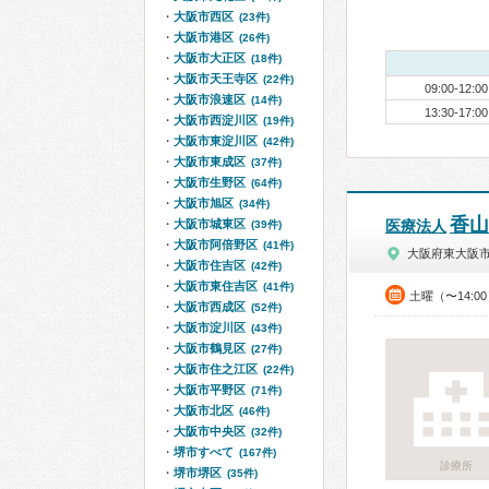
大阪市西区
(23件)
大阪市港区
(26件)
大阪市大正区
(18件)
大阪市天王寺区
(22件)
09:00-12:00
大阪市浪速区
(14件)
13:30-17:00
大阪市西淀川区
(19件)
大阪市東淀川区
(42件)
大阪市東成区
(37件)
大阪市生野区
(64件)
大阪市旭区
(34件)
香山
大阪市城東区
医療法人
(39件)
大阪市阿倍野区
(41件)
大阪府東大阪
大阪市住吉区
(42件)
大阪市東住吉区
(41件)
土曜（〜14:0
大阪市西成区
(52件)
大阪市淀川区
(43件)
大阪市鶴見区
(27件)
大阪市住之江区
(22件)
大阪市平野区
(71件)
大阪市北区
(46件)
大阪市中央区
(32件)
堺市すべて
(167件)
診療所
堺市堺区
(35件)