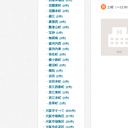
西堤本通西
(2件)
花園東町
(2件)
土曜（〜12:0
花園本町
(2件)
菱江
(2件)
菱屋西
(4件)
瓢箪山町
(3件)
宝持
(1件)
御厨南
(3件)
森河内西
(2件)
森河内東
(1件)
病院
弥生町
(2件)
横小路町
(1件)
横沼町
(2件)
横枕
(1件)
吉田
(2件)
吉田本町
(1件)
若江西新町
(2件)
若江東町
(1件)
若江本町
(2件)
若草町
(1件)
大阪市すべて
(820件)
大阪市都島区
(27件)
大阪市福島区
(26件)
大阪市此花区
(12件)