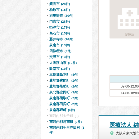
箕面市
(28件)
柏原市
(15件)
羽曳野市
(26件)
門真市
(26件)
摂津市
(17件)
高石市
(15件)
診療所
藤井寺市
(16件)
泉南市
(13件)
四條畷市
(7件)
交野市
(13件)
大阪狭山市
(12件)
阪南市
(10件)
三島郡島本町
(4件)
豊能郡豊能町
(1件)
豊能郡能勢町
09:00-12:00
(2件)
泉北郡忠岡町
(3件)
14:00-18:00
泉南郡熊取町
(7件)
泉南郡田尻町
(2件)
泉南郡岬町
(6件)
南河内郡太子町
(0)
南河内郡河南町
(2件)
医療法人 
南河内郡千早赤阪村
(1
件)
大阪府東大阪