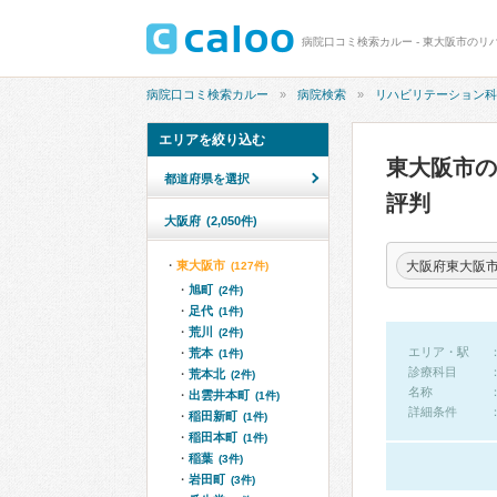
病院口コミ検索カルー - 東大阪市のリ
病院口コミ検索カルー
病院検索
リハビリテーション科
エリアを絞り込む
東大阪市
都道府県を選択
評判
大阪府
(2,050件)
大阪府東大阪
東大阪市
(127件)
旭町
(2件)
足代
(1件)
荒川
(2件)
エリア・駅
荒本
(1件)
診療科目
荒本北
(2件)
名称
出雲井本町
(1件)
詳細条件
稲田新町
(1件)
稲田本町
(1件)
稲葉
(3件)
岩田町
(3件)