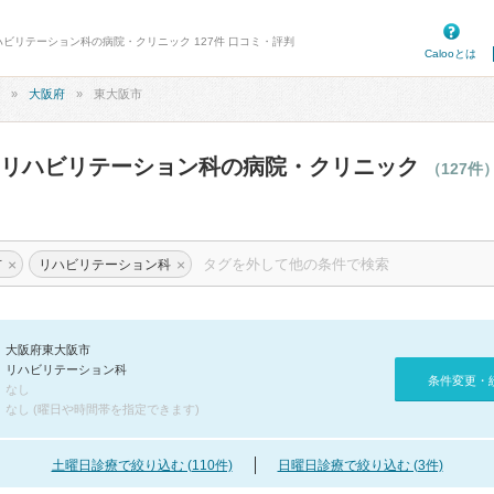
ハビリテーション科の病院・クリニック 127件 口コミ・評判
Calooとは
大阪府
東大阪市
のリハビリテーション科の病院・クリニック
（127件
×
×
市
リハビリテーション科
大阪府東大阪市
リハビリテーション科
条件変更・
なし
なし (曜日や時間帯を指定できます)
土曜日診療で絞り込む (110件)
日曜日診療で絞り込む (3件)