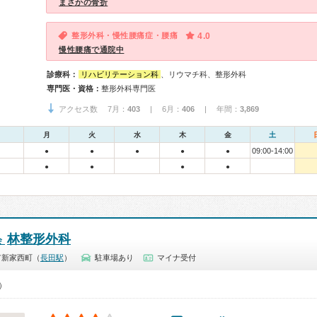
まさかの骨折
整形外科・慢性腰痛症・腰痛
4.0
慢性腰痛で通院中
診療科：
リハビリテーション科
、リウマチ科、整形外科
専門医・資格：
整形外科専門医
アクセス数 7月：
403
| 6月：
406
| 年間：
3,869
月
火
水
木
金
土
09:00-14:00
●
●
●
●
●
●
●
●
●
林整形外科
会
市新家西町（
長田駅
）
駐車場あり
マイナ受付
0）