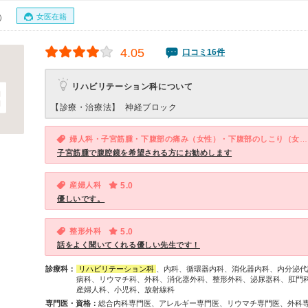
女医在籍
0）
4.05
口コミ16件
リハビリテーション科について
【診療・治療法】
神経ブロック
婦人科・子宮筋腫・下腹部の痛み（女性）・下腹部のしこり（女性）
子宮筋腫で腹腔鏡を希望される方にお勧めします
産婦人科
5.0
優しいです。
整形外科
5.0
話をよく聞いてくれる優しい先生です！
診療科：
リハビリテーション科
、内科、循環器内科、消化器内科、内分泌代
病科、リウマチ科、外科、消化器外科、整形外科、泌尿器科、肛門
産婦人科、小児科、放射線科
専門医・資格：