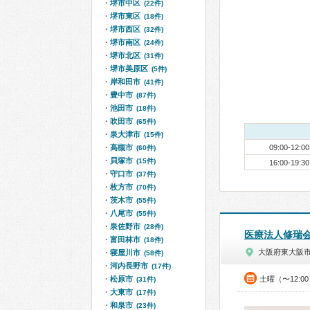
堺市中区
(22件)
堺市東区
(18件)
堺市西区
(32件)
堺市南区
(24件)
堺市北区
(31件)
堺市美原区
(5件)
岸和田市
(41件)
豊中市
(87件)
池田市
(18件)
吹田市
(65件)
泉大津市
(15件)
高槻市
09:00-12:00
(60件)
貝塚市
(15件)
16:00-19:30
守口市
(37件)
枚方市
(70件)
茨木市
(55件)
八尾市
(55件)
泉佐野市
(28件)
医療法人修瑞
富田林市
(18件)
大阪府東大阪
寝屋川市
(58件)
河内長野市
(17件)
松原市
土曜（〜12:0
(31件)
大東市
(17件)
和泉市
(23件)