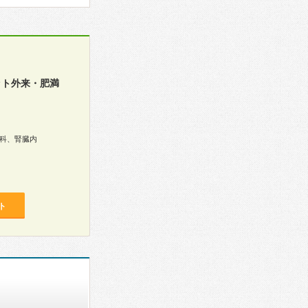
イエット外来・肥満
科、腎臓内
ト