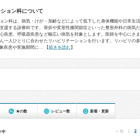
ーション科について
ョン科は、病気・けが・加齢などによって低下した身体機能や日常生
支援する診療科です。骨折や変形性膝関節症といった整形外科の病気
心疾患、呼吸器疾患など幅広い病気を対象とします。医師を中心にさ
ん一人ひとりに合わせたリハビリテーションを行います。リハビリの
象疾患や実施期間に… 【
続きを読む
】
★の数
レビュー数
新着・更新
« 前
1
2
7件中