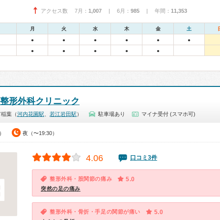
アクセス数 7月：
1,007
| 6月：
985
| 年間：
11,353
月
火
水
木
金
土
●
●
●
●
●
●
●
●
●
●
●
整形外科クリニック
市稲葉（
河内花園駅
、
若江岩田駅
）
駐車場あり
マイナ受付 (スマホ可)
0）
夜（〜19:30）
4.06
口コミ3件
整形外科・股関節の痛み
5.0
突然の足の痛み
整形外科・骨折・手足の関節が痛い
5.0