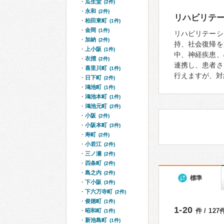
瓜生堂
(2件)
永和
(2件)
リハビリテ
柏田東町
(1件)
金岡
(1件)
リハビリテーシ
加納
(2件)
持、社会復帰を
上小阪
(1件)
中、神経疾患、
衣摺
(2件)
連携し、患者さ
喜里川町
(1件)
行えますが、対
日下町
(2件)
鴻池町
(1件)
鴻池本町
(1件)
鴻池元町
(2件)
小阪
(2件)
小阪本町
(3件)
寿町
(2件)
小若江
(2件)
三ノ瀬
(2件)
四条町
(2件)
島之内
(2件)
標準
下小阪
(3件)
下六万寺町
(2件)
俊徳町
(1件)
1-20
件 / 12
昭和町
(1件)
新池島町
(1件)