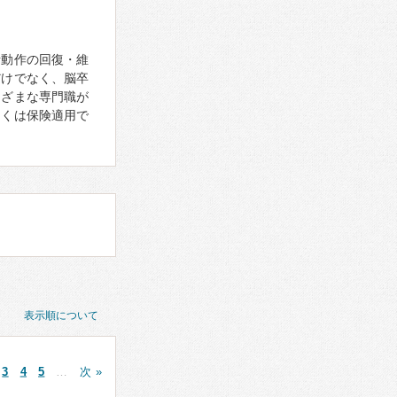
活動作の回復・維
だけでなく、脳卒
まざまな専門職が
多くは保険適用で
表示順について
3
4
5
…
次 »