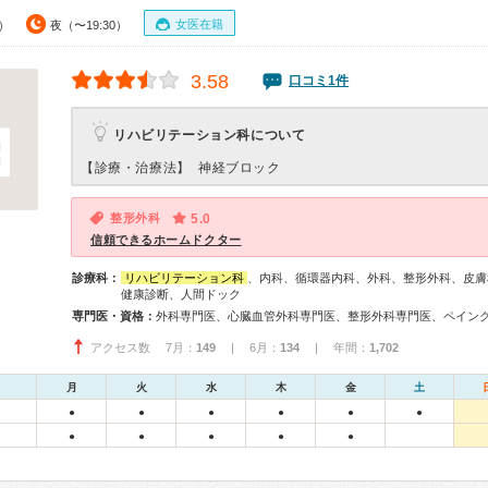
女医在籍
0）
夜（〜19:30）
3.58
口コミ1件
リハビリテーション科について
【診療・治療法】
神経ブロック
整形外科
5.0
信頼できるホームドクター
診療科：
リハビリテーション科
、内科、循環器内科、外科、整形外科、皮膚
健康診断、人間ドック
専門医・資格：
アクセス数 7月：
149
| 6月：
134
| 年間：
1,702
月
火
水
木
金
土
●
●
●
●
●
●
●
●
●
●
●