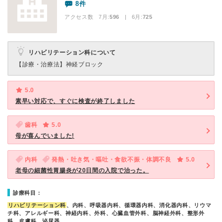
8件
アクセス数 7月:
596
| 6月:
725
リハビリテーション科について
【診療・治療法】
神経ブロック
5.0
素早い対応で、すぐに検査が終了しました
歯科
5.0
母が喜んでいました!
内科
発熱・吐き気・嘔吐・食欲不振・体調不良
5.0
老母の細菌性胃腸炎が20日間の入院で治った。
診療科目：
リハビリテーション科
、内科、呼吸器内科、循環器内科、消化器内科、リウマ
チ科、アレルギー科、神経内科、外科、心臓血管外科、脳神経外科、整形外
科、皮膚科、泌尿器…