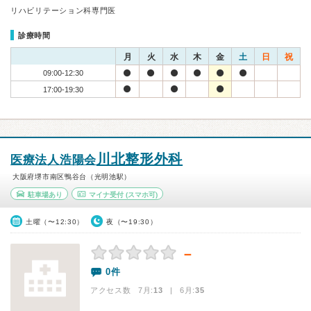
リハビリテーション科専門医
診療時間
月
火
水
木
金
土
日
祝
09:00-12:30
17:00-19:30
川北整形外科
医療法人浩陽会
大阪府堺市南区鴨谷台（光明池駅）
駐車場あり
マイナ受付
(スマホ可)
土曜（〜12:30）
夜（〜19:30）
－
0件
アクセス数 7月:
13
| 6月:
35