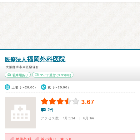
福岡外科医院
医療法人
大阪府堺市南区槇塚台
駐車場あり
マイナ受付
(スマホ可)
土曜（〜20:00）
夜（〜20:00）
3.67
2件
アクセス数 7月:
134
| 6月:
64
整形外科
首が痛い
5.0