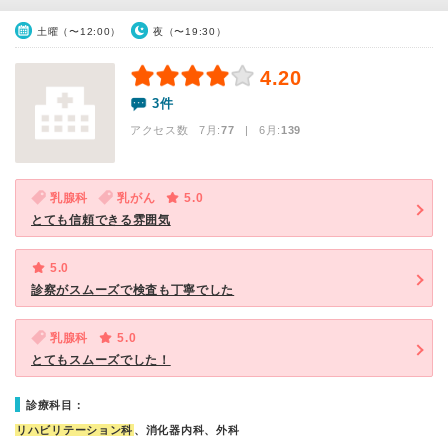
土曜（〜12:00）
夜（〜19:30）
4.20
3件
アクセス数 7月:
77
| 6月:
139
乳腺科
乳がん
5.0
とても信頼できる雰囲気
5.0
診察がスムーズで検査も丁寧でした
乳腺科
5.0
とてもスムーズでした！
診療科目：
リハビリテーション科
、消化器内科、外科