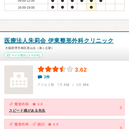
09:00-12:00
16:00-19:00
医療法人朱莉会 伊東整形外科クリニック
大阪府堺市南区茶山台（泉ヶ丘駅）
マイナ受付
(スマホ可)
3.62
3件
アクセス数 7月:
318
| 6月:
294
整形外科
4.0
スピード感がある先生
整形外科
脱臼
4.0