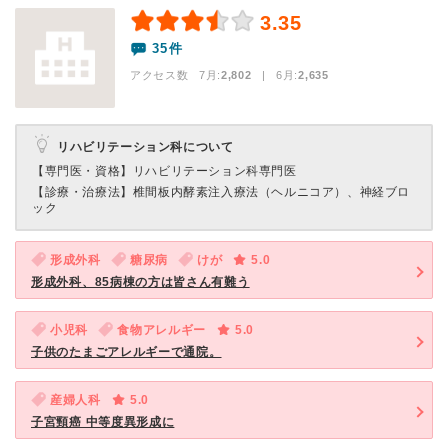
3.35
35件
アクセス数 7月:
2,802
| 6月:
2,635
リハビリテーション科について
【専門医・資格】
リハビリテーション科専門医
【診療・治療法】
椎間板内酵素注入療法（ヘルニコア）、神経ブロ
ック
形成外科
糖尿病
けが
5.0
形成外科、85病棟の方は皆さん有難う
小児科
食物アレルギー
5.0
子供のたまごアレルギーで通院。
産婦人科
5.0
子宮頸癌 中等度異形成に