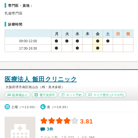
専門医・資格：
乳腺専門医
診療時間
月
火
水
木
金
土
日
祝
09:00-12:00
17:30-19:30
医療法人 飯田クリニック
大阪府堺市南区桃山台（栂・美木多駅）
駐車場あり
電子決済可
ネット予約
マイナ受付
(スマホ可)
土曜（〜12:00）
夜（〜19:30）
3.81
3件
アクセス数 7月:
212
| 6月:
340