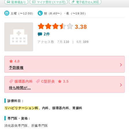
駐車場あり
マイナ受付
(スマホ可)
電子処方せん対応
土曜（〜12:00）
朝（8:40〜）・夜（〜19:30）
3.38
2件
アクセス数 7月:
110
| 6月:
109
4.0
予防接種
循環器内科
C型肝炎
3.5
待ち時間が…
診療科目：
リハビリテーション科
、内科、循環器内科、胃腸科
専門医・資格：
消化器病専門医、肝臓専門医