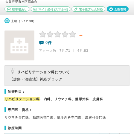
大阪府堺市南区原山台
駐車場あり
マイナ受付
(スマホ可)
電子処方せん対応
女医在籍
土曜（〜12:30）
－
0件
アクセス数 7月:
71
| 6月:
83
リハビリテーション科について
【診療・治療法】
神経ブロック
診療科目：
リハビリテーション科
、内科、リウマチ科、整形外科、皮膚科
専門医・資格：
リウマチ専門医、糖尿病専門医、整形外科専門医、皮膚科専門医
診療時間