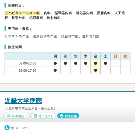
診療科目：
リハビリテーション科
、内科、循環器内科、消化器内科、腎臓内科、人工透
析、整形外科、泌尿器科、放射線科
専門医・資格：
リウマチ専門医、泌尿器科専門医、腎臓専門医、透析専門医
診療時間
月
火
水
木
金
土
日
祝
09:00-12:00
15:00-17:30
近畿大学病院
大阪府堺市南区三原台（泉ヶ丘駅）
駐車場あり
電子決済可
女医在籍
朝（8:30〜）