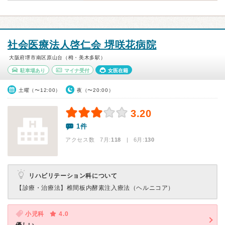
社会医療法人啓仁会 堺咲花病院
大阪府堺市南区原山台（栂・美木多駅）
駐車場あり
マイナ受付
女医在籍
土曜（〜12:00）
夜（〜20:00）
3.20
1件
アクセス数 7月:
118
| 6月:
130
リハビリテーション科について
【診療・治療法】
椎間板内酵素注入療法（ヘルニコア）
小児科
4.0