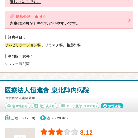
優しい先生です。
整形外科
4.0
先生の説明が丁寧でわかりやすいです。
診療科目：
リハビリテーション科
、リウマチ科、整形外科
専門医・資格：
リウマチ専門医
医療法人恒進會 泉北陣内病院
大阪府堺市南区豊田
駐車場あり
電子決済可
マイナ受付
(スマホ可)
女医在籍
土曜（〜12:30）
夜（〜20:00）
3.12