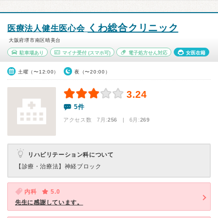
くわ総合クリニック
医療法人健生医心会
大阪府堺市南区晴美台
駐車場あり
マイナ受付
(スマホ可)
電子処方せん対応
女医在籍
土曜（〜12:00）
夜（〜20:00）
3.24
5件
アクセス数 7月:
256
| 6月:
269
リハビリテーション科について
【診療・治療法】
神経ブロック
内科
5.0
先生に感謝しています。