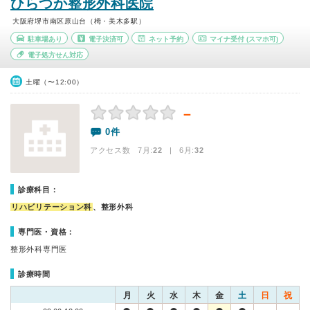
ひらつか整形外科医院
大阪府堺市南区原山台（栂・美木多駅）
駐車場あり
電子決済可
ネット予約
マイナ受付
(スマホ可)
電子処方せん対応
土曜（〜12:00）
－
0件
アクセス数 7月:
22
| 6月:
32
診療科目：
リハビリテーション科
、整形外科
専門医・資格：
整形外科専門医
診療時間
月
火
水
木
金
土
日
祝