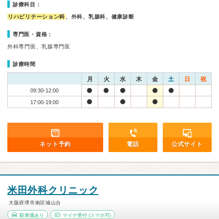
診療科目：
リハビリテーション科
、外科、乳腺科、健康診断
専門医・資格：
外科専門医、乳腺専門医
診療時間
月
火
水
木
金
土
日
祝
09:30-12:00
17:00-19:00
ネット予約
電話
公式サイト
米田外科クリニック
大阪府堺市南区城山台
駐車場あり
マイナ受付
(スマホ可)