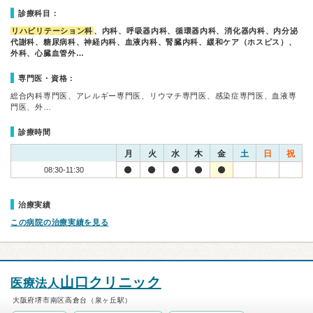
診療科目：
リハビリテーション科
、内科、呼吸器内科、循環器内科、消化器内科、内分泌
代謝科、糖尿病科、神経内科、血液内科、腎臓内科、緩和ケア（ホスピス）、
外科、心臓血管外…
専門医・資格：
総合内科専門医、アレルギー専門医、リウマチ専門医、感染症専門医、血液専
門医、外…
診療時間
月
火
水
木
金
土
日
祝
08:30-11:30
治療実績
この病院の治療実績を見る
山口クリニック
医療法人
大阪府堺市南区高倉台（泉ヶ丘駅）