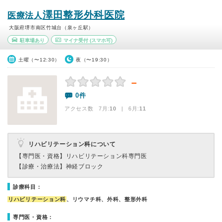
澤田整形外科医院
医療法人
大阪府堺市南区竹城台（泉ヶ丘駅）
駐車場あり
マイナ受付
(スマホ可)
土曜（〜12:30）
夜（〜19:30）
－
0件
アクセス数 7月:
10
| 6月:
11
リハビリテーション科について
【専門医・資格】
リハビリテーション科専門医
【診療・治療法】
神経ブロック
診療科目：
リハビリテーション科
、リウマチ科、外科、整形外科
専門医・資格：