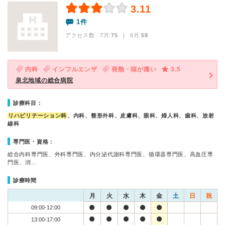
3.11
1件
アクセス数 7月:
75
| 6月:
58
内科
インフルエンザ
発熱・頭が痛い
3.5
泉北地域の総合病院
診療科目：
リハビリテーション科
、内科、整形外科、皮膚科、眼科、婦人科、歯科、放射
線科
専門医・資格：
総合内科専門医、外科専門医、内分泌代謝科専門医、循環器専門医、高血圧専
門医、消…
診療時間
月
火
水
木
金
土
日
祝
09:00-12:00
13:00-17:00