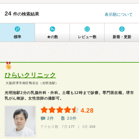
24
件の検索結果
表示順について
標準
★の数
レビュー数
新着・更新
ひらいクリニック
大阪府堺市南区鴨谷台（光明池駅）
光明池駅2分の乳腺外科・外科。土曜も12時まで診療。専門医在籍。堺市
乳がん検診。女性技師の撮影可。
4.28
2件
20件
アクセス数 7月:
177
| 6月:
158