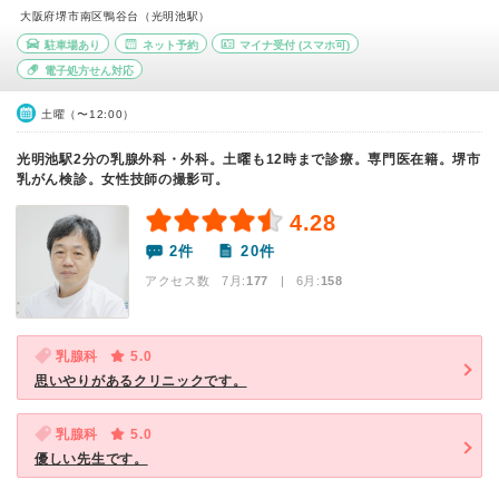
大阪府堺市南区鴨谷台（光明池駅）
駐車場あり
ネット予約
マイナ受付
(スマホ可)
電子処方せん対応
土曜（〜12:00）
光明池駅2分の乳腺外科・外科。土曜も12時まで診療。専門医在籍。堺市
乳がん検診。女性技師の撮影可。
4.28
2件
20件
アクセス数 7月:
177
| 6月:
158
乳腺科
5.0
思いやりがあるクリニックです。
乳腺科
5.0
優しい先生です。