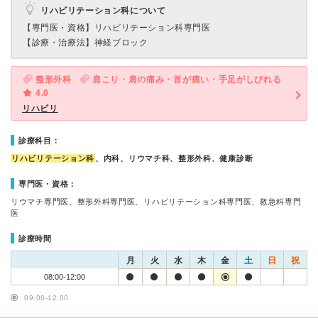
リハビリテーション科について
【専門医・資格】
リハビリテーション科専門医
【診療・治療法】
神経ブロック
整形外科
肩こり・肩の痛み・首が痛い・手足がしびれる
4.0
リハビリ
診療科目：
リハビリテーション科
、内科、リウマチ科、整形外科、健康診断
専門医・資格：
リウマチ専門医、整形外科専門医、リハビリテーション科専門医、救急科専門
医
診療時間
月
火
水
木
金
土
日
祝
08:00-12:00
09:00-12:00