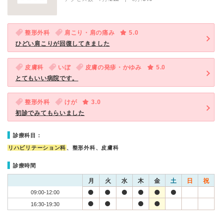
整形外科
肩こり・肩の痛み
5.0
ひどい肩こりが回復してきました
皮膚科
いぼ
皮膚の発疹・かゆみ
5.0
とてもいい病院です。
整形外科
けが
3.0
初診でみてもらいました
診療科目：
リハビリテーション科
、整形外科、皮膚科
診療時間
月
火
水
木
金
土
日
祝
09:00-12:00
16:30-19:30