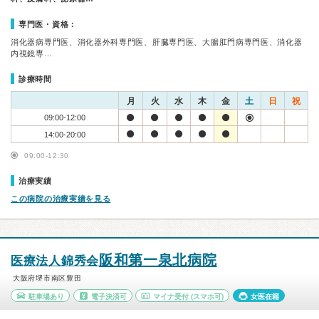
専門医・資格：
消化器病専門医、消化器外科専門医、肝臓専門医、大腸肛門病専門医、消化器
内視鏡専…
診療時間
月
火
水
木
金
土
日
祝
09:00-12:00
14:00-20:00
09:00-12:30
治療実績
この病院の治療実績を見る
阪和第一泉北病院
医療法人錦秀会
大阪府堺市南区豊田
駐車場あり
電子決済可
マイナ受付
(スマホ可)
女医在籍