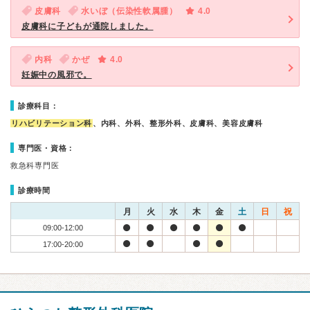
皮膚科
水いぼ（伝染性軟属腫）
4.0
皮膚科に子どもが通院しました。
内科
かぜ
4.0
妊娠中の風邪で。
診療科目：
リハビリテーション科
、内科、外科、整形外科、皮膚科、美容皮膚科
専門医・資格：
救急科専門医
診療時間
月
火
水
木
金
土
日
祝
09:00-12:00
17:00-20:00