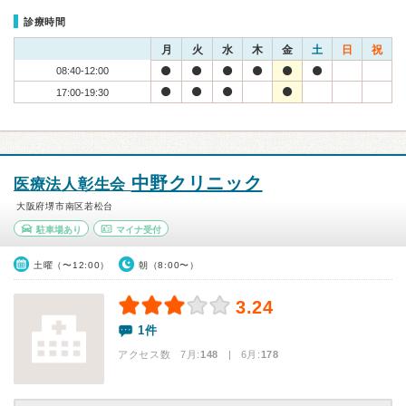
診療時間
月
火
水
木
金
土
日
祝
08:40-12:00
17:00-19:30
中野クリニック
医療法人彰生会
大阪府堺市南区若松台
駐車場あり
マイナ受付
土曜（〜12:00）
朝（8:00〜）
3.24
1件
アクセス数 7月:
148
| 6月:
178