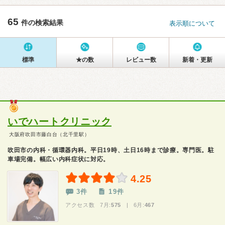
65
件の検索結果
表示順について
標準
★の数
レビュー数
新着・更新
いでハートクリニック
大阪府吹田市藤白台（北千里駅）
吹田市の内科・循環器内科。平日19時、土日16時まで診療。専門医。駐
車場完備。幅広い内科症状に対応。
4.25
3件
19件
アクセス数 7月:
575
| 6月:
467