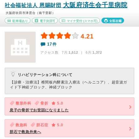
大阪府済生会千里病院
社会福祉法人 恩賜財団
大阪府吹田市津雲台（南千里駅）
駐車場あり
電子決済可
マイナ受付
(スマホ可)
女医在籍
4.21
17件
アクセス数 7月:
1,512
| 6月:
1,372
リハビリテーション科について
【診療・治療法】
椎間板内酵素注入療法（ヘルニコア）、超音波ガ
イド下神経ブロック、神経ブロック
整形外科
骨折
5.0
息子の骨折でお世話になりました
救急科
胆石症
5.0
胆石で救急外来へ