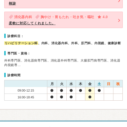
検診
消化器内科
胸やけ・胃もたれ・吐き気・嘔吐
4.0
柔軟に対応してくれました。
診療科目：
リハビリテーション科
、内科、消化器内科、外科、肛門科、内視鏡、健康診断
専門医・資格：
外科専門医、消化器病専門医、消化器外科専門医、大腸肛門病専門医、消化器
内視鏡専…
診療時間
月
火
水
木
金
土
日
祝
09:00-12:15
16:00-18:45