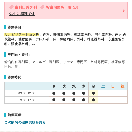
歯科口腔外科
智歯周囲炎
5.0
先生に感謝です
診療科目：
リハビリテーション科
、内科、呼吸器内科、循環器内科、消化器内科、内分泌
代謝科、糖尿病科、アレルギー科、神経内科、外科、呼吸器外科、心臓血管外
科、消化器外科、…
専門医・資格：
総合内科専門医、アレルギー専門医、リウマチ専門医、外科専門医、糖尿病専
門医、呼…
診療時間
月
火
水
木
金
土
日
祝
09:00-12:00
13:00-17:00
治療実績
この病院の治療実績を見る