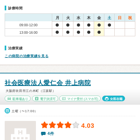
診療時間
月
火
水
木
金
土
日
祝
09:00-12:00
13:00-16:00
治療実績
この病院の治療実績を見る
社会医療法人愛仁会 井上病院
大阪府吹田市江の木町（江坂駅）
駐車場あり
電子決済可
マイナ受付
(スマホ可)
女医在籍
土曜（〜17:00）
4.03
4件