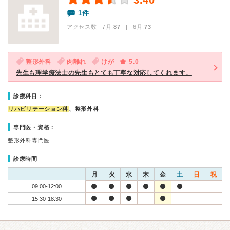
3.40
1件
アクセス数 7月:
87
| 6月:
73
整形外科
肉離れ
けが
5.0
先生も理学療法士の先生もとても丁寧な対応してくれます。
診療科目：
リハビリテーション科
、整形外科
専門医・資格：
整形外科専門医
診療時間
月
火
水
木
金
土
日
祝
09:00-12:00
15:30-18:30