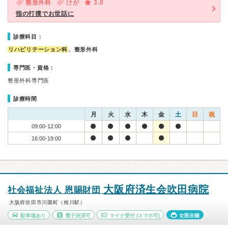
整形外科
けが
3.0
指の打撲でお世話に
診療科目：
リハビリテーション科
、整形外科
専門医・資格：
整形外科専門医
診療時間
月
火
水
木
金
土
日
祝
09:00-12:00
16:00-19:00
大阪府済生会吹田病院
社会福祉法人 恩賜財団
大阪府吹田市川園町（相川駅）
駐車場あり
電子決済可
マイナ受付
(スマホ可)
女医在籍