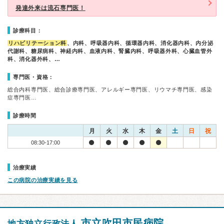
発達外来は流石専門医！
診療科目：
リハビリテーション科
、内科、呼吸器内科、循環器内科、消化器内科、内分泌
代謝科、糖尿病科、神経内科、血液内科、腎臓内科、呼吸器外科、心臓血管外
科、消化器外科、…
専門医・資格：
総合内科専門医、総合診療専門医、アレルギー専門医、リウマチ専門医、感染
症専門医…
診療時間
月
火
水
木
金
土
日
祝
08:30-17:00
治療実績
この病院の治療実績を見る
市立吹田市民病院
地方独立行政法人