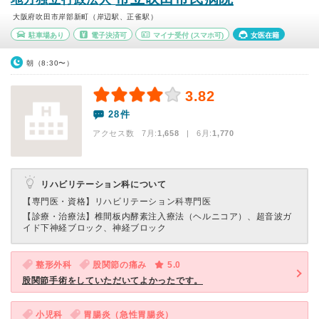
大阪府吹田市岸部新町（岸辺駅、正雀駅）
駐車場あり
電子決済可
マイナ受付
(スマホ可)
女医在籍
朝（8:30〜）
3.82
28件
アクセス数 7月:
1,658
| 6月:
1,770
リハビリテーション科について
【専門医・資格】
リハビリテーション科専門医
【診療・治療法】
椎間板内酵素注入療法（ヘルニコア）、超音波ガ
イド下神経ブロック、神経ブロック
整形外科
股関節の痛み
5.0
股関節手術をしていただいてよかったです。
小児科
胃腸炎（急性胃腸炎）