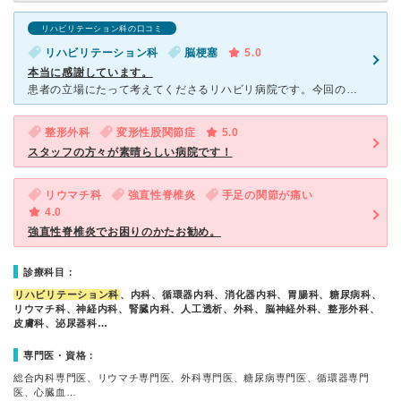
リハビリテーション科の口コミ
リハビリテーション科
脳梗塞
5.0
本当に感謝しています。
患者の立場にたって考えてくださるリハビリ病院です。今回のこと（母親の入院）でリハビリがどれだけ重要かを身に染みてわからせていただきました。 2019年8月に脳梗塞の母親がよその脳神経外科から
整形外科
変形性股関節症
5.0
スタッフの方々が素晴らしい病院です！
リウマチ科
強直性脊椎炎
手足の関節が痛い
4.0
強直性脊椎炎でお困りのかたお勧め。
診療科目：
リハビリテーション科
、内科、循環器内科、消化器内科、胃腸科、糖尿病科、
リウマチ科、神経内科、腎臓内科、人工透析、外科、脳神経外科、整形外科、
皮膚科、泌尿器科…
専門医・資格：
総合内科専門医、リウマチ専門医、外科専門医、糖尿病専門医、循環器専門
医、心臓血…