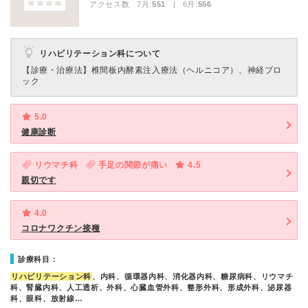
アクセス数 7月:
551
| 6月:
556
リハビリテーション科について
【診療・治療法】
椎間板内酵素注入療法（ヘルニコア）、神経ブロ
ック
5.0
健康診断
リウマチ科
手足の関節が痛い
4.5
親切です
4.0
コロナワクチン接種
診療科目：
リハビリテーション科
、内科、循環器内科、消化器内科、糖尿病科、リウマチ
科、腎臓内科、人工透析、外科、心臓血管外科、整形外科、形成外科、泌尿器
科、眼科、放射線…