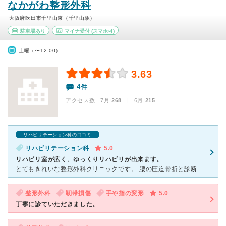
なかがわ整形外科
大阪府吹田市千里山東（千里山駅）
駐車場あり
マイナ受付
(スマホ可)
土曜（〜12:00）
3.63
4件
アクセス数 7月:
268
| 6月:
215
リハビリテーション科の口コミ
リハビリテーション科
5.0
リハビリ室が広く、ゆっくりリハビリが出来ます。
とてもきれいな整形外科クリニックです。 腰の圧迫骨折と診断を受け、かつリハビリでもお世話になっています。 待ち時間も少なく、診療からリハビリまでスムーズに頂けます。 診察についても、医師より丁寧
整形外科
靭帯損傷
手や指の変形
5.0
丁寧に診ていただきました。