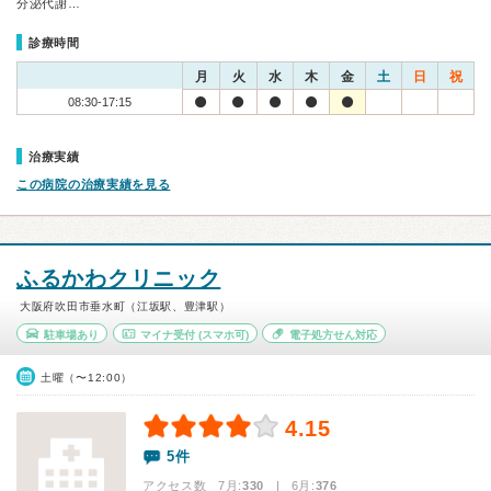
分泌代謝…
診療時間
月
火
水
木
金
土
日
祝
08:30-17:15
治療実績
この病院の治療実績を見る
ふるかわクリニック
大阪府吹田市垂水町（江坂駅、豊津駅）
駐車場あり
マイナ受付
(スマホ可)
電子処方せん対応
土曜（〜12:00）
4.15
5件
アクセス数 7月:
330
| 6月:
376