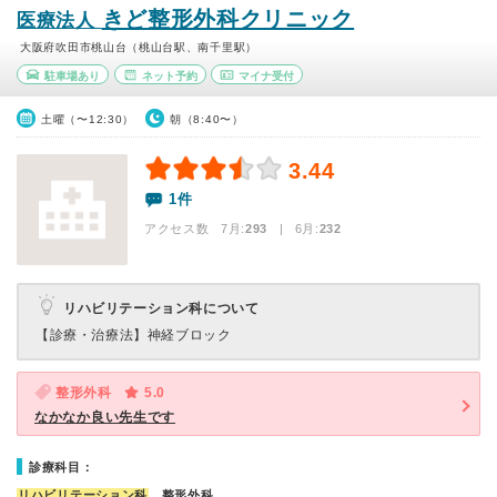
きど整形外科クリニック
医療法人
大阪府吹田市桃山台（桃山台駅、南千里駅）
駐車場あり
ネット予約
マイナ受付
土曜（〜12:30）
朝（8:40〜）
3.44
1件
アクセス数 7月:
293
| 6月:
232
リハビリテーション科について
【診療・治療法】
神経ブロック
整形外科
5.0
なかなか良い先生です
診療科目：
リハビリテーション科
、整形外科