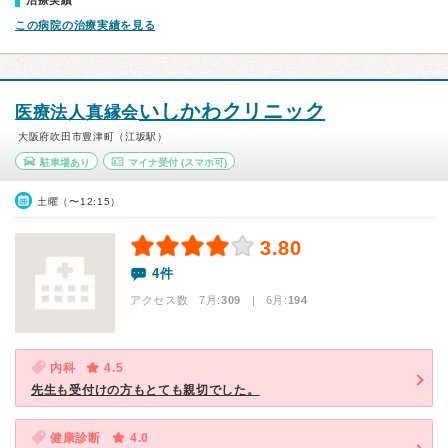
治療実績
この病院の治療実績を見る
いしかわクリニック
医療法人真縁会
大阪府吹田市豊津町（江坂駅）
駐車場あり
マイナ受付
(スマホ可)
土曜（〜12:15）
3.80
4件
アクセス数 7月:
309
| 6月:
194
内科
4.5
先生も受付けの方もとても親切でした。
健康診断
4.0