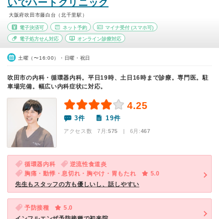
いでハートクリニック
大阪府吹田市藤白台（北千里駅）
電子決済可
ネット予約
マイナ受付
(スマホ可)
電子処方せん対応
オンライン診療対応
土曜（〜16:00）・日曜・祝日
吹田市の内科・循環器内科。平日19時、土日16時まで診療。専門医。駐
車場完備。幅広い内科症状に対応。
4.25
3件
19件
アクセス数 7月:
575
| 6月:
467
循環器内科
逆流性食道炎
胸痛・動悸・息切れ・胸やけ・胃もたれ
5.0
先生もスタッフの方も優しいし、話しやすい
予防接種
5.0
インフルエンザ予防接種で初来院