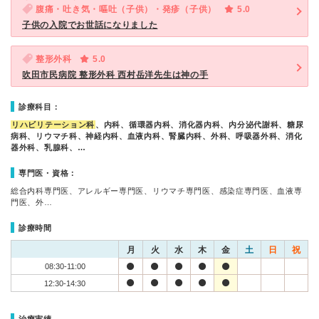
腹痛・吐き気・嘔吐（子供）・発疹（子供）
5.0
子供の入院でお世話になりました
整形外科
5.0
吹田市民病院 整形外科 西村岳洋先生は神の手
診療科目：
リハビリテーション科
、内科、循環器内科、消化器内科、内分泌代謝科、糖尿
病科、リウマチ科、神経内科、血液内科、腎臓内科、外科、呼吸器外科、消化
器外科、乳腺科、…
専門医・資格：
総合内科専門医、アレルギー専門医、リウマチ専門医、感染症専門医、血液専
門医、外…
診療時間
月
火
水
木
金
土
日
祝
08:30-11:00
12:30-14:30