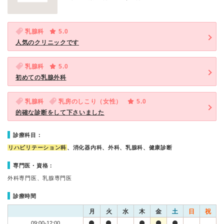
乳腺科
5.0
人気のクリニックです
乳腺科
5.0
初めての乳腺外科
乳腺科
乳房のしこり（女性）
5.0
的確な診断をして下さいました
診療科目：
リハビリテーション科
、消化器内科、外科、乳腺科、健康診断
専門医・資格：
外科専門医、乳腺専門医
診療時間
月
火
水
木
金
土
日
祝
09:00-12:00