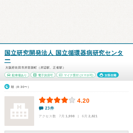
国立研究開発法人 国立循環器病研究センタ
ー
大阪府吹田市岸部新町（岸辺駅、正雀駅）
駐車場あり
電子決済可
マイナ受付
(スマホ可)
女医在籍
朝（8:30〜）
4.20
23件
アクセス数 7月:
1,998
| 6月:
2,821