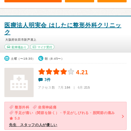
医療法人明実会 はしたに整形外科クリニッ
ク
大阪府吹田市新芦屋上
駐車場あり
マイナ受付
土曜（〜18:30）
朝（8:45〜）
4.21
3件
アクセス数 7月:
184
| 6月:
215
整形外科
坐骨神経痛
手足が痛い（関節を除く）・手足がしびれる・股関節の痛み
5.0
先生 スタッフの人が優しい