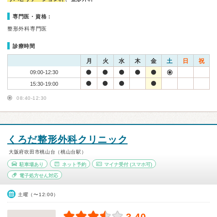
専門医・資格：
整形外科専門医
診療時間
月
火
水
木
金
土
日
祝
09:00-12:30
15:30-19:00
08:40-12:30
くろだ整形外科クリニック
大阪府吹田市桃山台（桃山台駅）
駐車場あり
ネット予約
マイナ受付
(スマホ可)
電子処方せん対応
土曜（〜12:00）