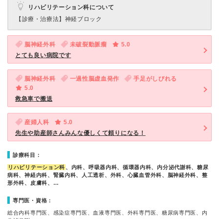
リハビリテーション科について
【診療・治療法】
神経ブロック
脳神経外科
未破裂動脈瘤
5.0
とても良い病院です
脳神経外科
一過性脳虚血発作
手足がしびれる
5.0
救急車で搬送
産婦人科
5.0
先生や助産師さんみんな優しくて頼りになる！
診療科目：
リハビリテーション科
、内科、呼吸器内科、循環器内科、内分泌代謝科、糖尿
病科、神経内科、腎臓内科、人工透析、外科、心臓血管外科、脳神経外科、整
形外科、皮膚科、…
専門医・資格：
総合内科専門医、感染症専門医、血液専門医、外科専門医、糖尿病専門医、内