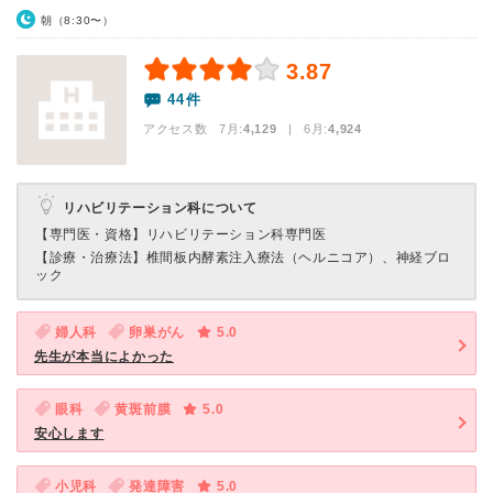
朝（8:30〜）
3.87
44件
アクセス数 7月:
4,129
| 6月:
4,924
リハビリテーション科について
【専門医・資格】
リハビリテーション科専門医
【診療・治療法】
椎間板内酵素注入療法（ヘルニコア）、神経ブロ
ック
婦人科
卵巣がん
5.0
先生が本当によかった
眼科
黄斑前膜
5.0
安心します
小児科
発達障害
5.0