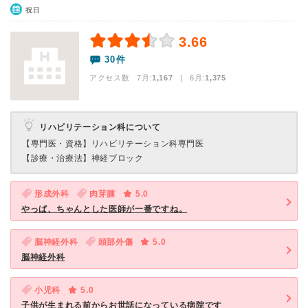
祝日
3.66
30件
アクセス数 7月:
1,167
| 6月:
1,375
リハビリテーション科について
【専門医・資格】
リハビリテーション科専門医
【診療・治療法】
神経ブロック
形成外科
肉芽腫
5.0
やっぱ、ちゃんとした医師が一番ですね。
脳神経外科
頭部外傷
5.0
脳神経外科
小児科
5.0
子供が生まれる前からお世話になっている病院です