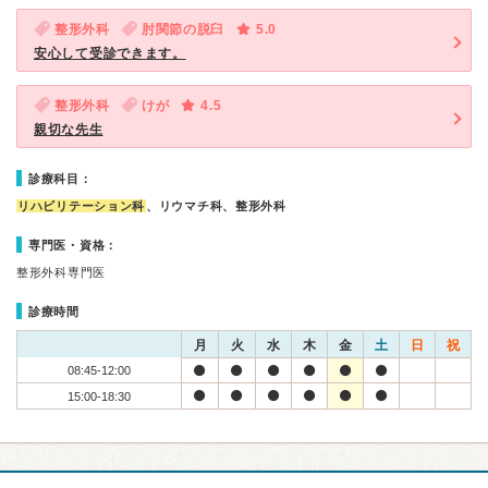
整形外科
肘関節の脱臼
5.0
安心して受診できます。
整形外科
けが
4.5
親切な先生
診療科目：
リハビリテーション科
、リウマチ科、整形外科
専門医・資格：
整形外科専門医
診療時間
月
火
水
木
金
土
日
祝
08:45-12:00
15:00-18:30