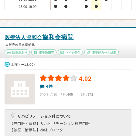
16:00-19:00
協和会病院
医療法人協和会
大阪府吹田市岸部北
駐車場あり
電子決済可
マイナ受付
電子処方せん対応
土曜（〜12:00）
4.02
4件
アクセス数 7月:
405
| 6月:
372
リハビリテーション科について
【専門医・資格】
リハビリテーション科専門医
【診療・治療法】
神経ブロック