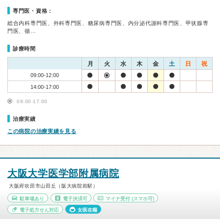
専門医・資格：
総合内科専門医、外科専門医、糖尿病専門医、内分泌代謝科専門医、甲状腺専
門医、循…
診療時間
月
火
水
木
金
土
日
祝
09:00-12:00
14:00-17:00
09:00-17:00
治療実績
この病院の治療実績を見る
大阪大学医学部附属病院
大阪府吹田市山田丘（阪大病院前駅）
駐車場あり
電子決済可
マイナ受付
(スマホ可)
電子処方せん対応
女医在籍