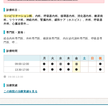
診療科目：
リハビリテーション科
、内科、呼吸器内科、循環器内科、消化器内科、糖尿病
科、リウマチ科、神経内科、腎臓内科、緩和ケア（ホスピス）、外科、呼吸器
外科、心臓血管外…
専門医・資格：
総合内科専門医、外科専門医、糖尿病専門医、内分泌代謝科専門医、呼吸器専
門医、呼…
診療時間
月
火
水
木
金
土
日
祝
09:00-12:00
13:30-17:00
09:00-13:00
治療実績
この病院の治療実績を見る