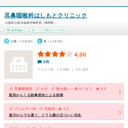
耳鼻咽喉科はしもとクリニック
大阪府大阪市城東区鴫野西（鴫野駅）
駐車場あり
マイナ受付
(スマホ可)
土曜（〜19:00）
夜（〜19:30）
4.00
6件
アクセス数 7月:
208
| 6月:
212
耳鼻咽喉科
かぜ
喉が痛い・鼻のつまり
5.0
風邪からくる副鼻腔炎による頭痛
アレルギー科
花粉症
4.5
遠方からでも通う、とても腕の立ついい先生