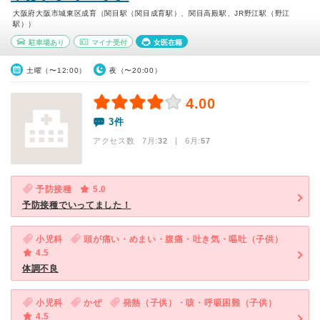
大阪府大阪市城東区成育（関目駅（関目成育駅）、関目高殿駅、JR野江駅（野江
駅））
駐車場あり
マイナ受付
女医在籍
土曜（〜12:00）
夜（〜20:00）
4.00
3件
アクセス数 7月:
32
| 6月:
57
予防接種
5.0
予防接種でいってました！
小児科
頭が痛い・めまい・腹痛・吐き気・嘔吐（子供）
4.5
体調不良
小児科
かぜ
発熱（子供）・咳・呼吸困難（子供）
4.5