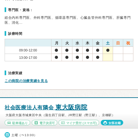
専門医・資格：
総合内科専門医、外科専門医、循環器専門医、心臓血管外科専門医、肝臓専門
医、消化…
診療時間
月
火
水
木
金
土
日
祝
09:00-12:00
13:00-17:00
治療実績
この病院の治療実績を見る
東大阪病院
社会医療法人有隣会
大阪府大阪市城東区中央（蒲生四丁目駅、JR野江駅（野江駅）、京橋駅）
駐車場あり
電子決済可
マイナ受付
(スマホ可)
女医在籍
土曜（〜13:00）