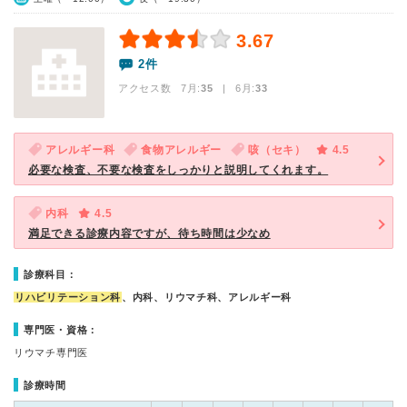
3.67
2件
アクセス数 7月:
35
| 6月:
33
アレルギー科
食物アレルギー
咳（セキ）
4.5
必要な検査、不要な検査をしっかりと説明してくれます。
内科
4.5
満足できる診療内容ですが、待ち時間は少なめ
診療科目：
リハビリテーション科
、内科、リウマチ科、アレルギー科
専門医・資格：
リウマチ専門医
診療時間