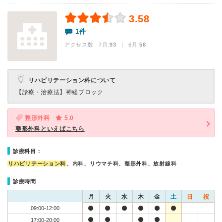
3.58
1件
アクセス数 7月:
93
| 6月:
58
リハビリテーション科について
【診療・治療法】
神経ブロック
整形外科
5.0
整形外科といえばこちら
診療科目：
リハビリテーション科
、内科、リウマチ科、整形外科、放射線科
診療時間
月
火
水
木
金
土
日
祝
09:00-12:00
17:00-20:00