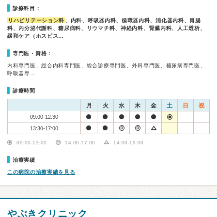
診療科目：
リハビリテーション科
、内科、呼吸器内科、循環器内科、消化器内科、胃腸
科、内分泌代謝科、糖尿病科、リウマチ科、神経内科、腎臓内科、人工透析、
緩和ケア（ホスピス…
専門医・資格：
内科専門医、総合内科専門医、総合診療専門医、外科専門医、糖尿病専門医、
呼吸器専…
診療時間
月
火
水
木
金
土
日
祝
09:00-12:30
13:30-17:00
09:00-13:00
14:00-17:00
14:00-19:00
治療実績
この病院の治療実績を見る
やぶきクリニック