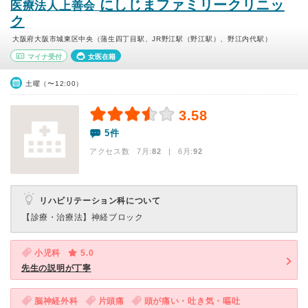
にしじまファミリークリニッ
医療法人上善会
ク
大阪府大阪市城東区中央（蒲生四丁目駅、JR野江駅（野江駅）、野江内代駅）
マイナ受付
女医在籍
土曜（〜12:00）
3.58
5件
アクセス数 7月:
82
| 6月:
92
リハビリテーション科について
【診療・治療法】
神経ブロック
小児科
5.0
先生の説明が丁寧
脳神経外科
片頭痛
頭が痛い・吐き気・嘔吐