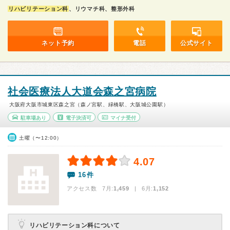
リハビリテーション科
、リウマチ科、整形外科
ネット予約
電話
公式サイト
社会医療法人大道会森之宮病院
大阪府大阪市城東区森之宮（森ノ宮駅、緑橋駅、大阪城公園駅）
駐車場あり
電子決済可
マイナ受付
土曜（〜12:00）
4.07
16件
アクセス数 7月:
1,459
| 6月:
1,152
リハビリテーション科について