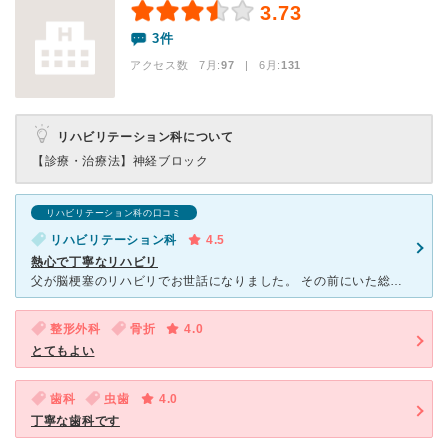
3.73
3件
アクセス数 7月:
97
| 6月:
131
リハビリテーション科について
【診療・治療法】
神経ブロック
リハビリテーション科の口コミ
リハビリテーション科
4.5
熱心で丁寧なリハビリ
父が脳梗塞のリハビリでお世話になりました。 その前にいた総合病院ではリハビリが１日20分が1回と短く、ら患後の急性期のリハビリがその後の麻痺の回復に大きく影響すると聞き、転院しました。 父が入
整形外科
骨折
4.0
とてもよい
歯科
虫歯
4.0
丁寧な歯科です