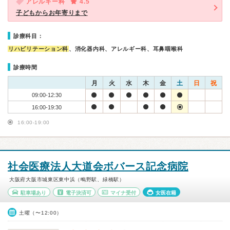
アレルギー科
4.5
子どもからお年寄りまで
診療科目：
リハビリテーション科
、消化器内科、アレルギー科、耳鼻咽喉科
診療時間
月
火
水
木
金
土
日
祝
09:00-12:30
16:00-19:30
16:00-19:00
社会医療法人大道会ボバース記念病院
大阪府大阪市城東区東中浜（鴫野駅、緑橋駅）
駐車場あり
電子決済可
マイナ受付
女医在籍
土曜（〜12:00）