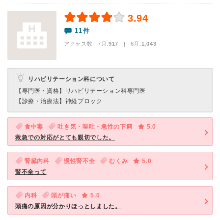
3.94
11件
アクセス数 7月:
917
| 6月:
1,043
リハビリテーション科について
【専門医・資格】
リハビリテーション科専門医
【診療・治療法】
神経ブロック
食中毒
吐き気・嘔吐・急性の下痢
5.0
救急での対応がとても親切でした。
腎臓内科
慢性腎不全
むくみ
5.0
腎不全って
内科
頭が痛い
5.0
頭痛の原因が分かりほっとしました。