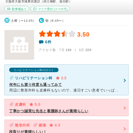
大阪府大阪市城東区諏訪（深江橋駅、放出駅）
駐車場あり
マイナ受付
(スマホ可)
土曜（〜12:45）
朝（8:45〜）
3.50
6件
アクセス数 7月:
164
| 6月:
229
リハビリテーション科の口コミ
リハビリテーション科
2.5
何年にも渡り何度も通ってみて
周辺に整形外科も皮膚科もないので、連日すごい患者でいっぱいです。リハビリがあるのでお年寄りが多いせいか、受け付けの女性の話し方も声の大きさも圧力を感じます。連携はなかなかすごいが、忙しさからか事務作業
皮膚科
5.0
丁寧かつ誠実な先生と看護師さんが素晴らしい
整形外科
腰痛
4.5
段取りが素晴らしい！