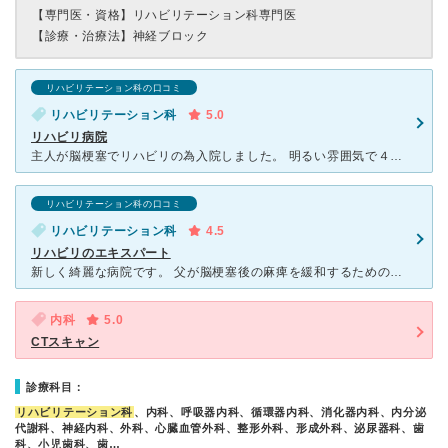
【専門医・資格】
リハビリテーション科専門医
【診療・治療法】
神経ブロック
リハビリテーション科の口コミ
リハビリテーション科
5.0
リハビリ病院
主人が脳梗塞でリハビリの為入院しました。 明るい雰囲気で４人部屋でも１人のスペースが広く気持ちがいい病院でした。 看護師さんも気持ちよくいつも挨拶してもらえるしセラピストさんたちも若くて前向きに施
リハビリテーション科の口コミ
リハビリテーション科
4.5
リハビリのエキスパート
新しく綺麗な病院です。 父が脳梗塞後の麻痺を緩和するためのリハビリ入院でお世話になりました。 大道会系列の病院はどこもリハビリに力を入れている印象です。 父が入院していた頃は、1コマ40分の
内科
5.0
CTスキャン
診療科目：
リハビリテーション科
、内科、呼吸器内科、循環器内科、消化器内科、内分泌
代謝科、神経内科、外科、心臓血管外科、整形外科、形成外科、泌尿器科、歯
科、小児歯科、歯…