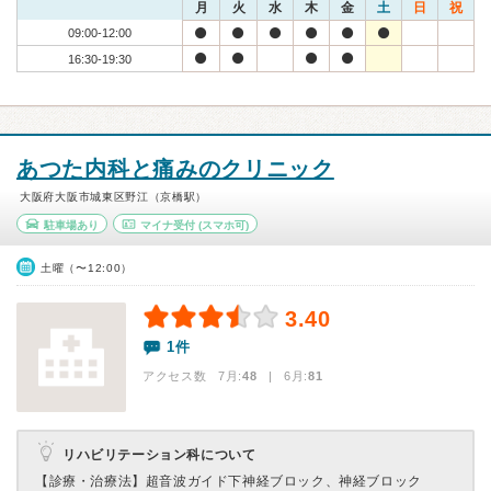
月
火
水
木
金
土
日
祝
09:00-12:00
16:30-19:30
あつた内科と痛みのクリニック
大阪府大阪市城東区野江（京橋駅）
駐車場あり
マイナ受付
(スマホ可)
土曜（〜12:00）
3.40
1件
アクセス数 7月:
48
| 6月:
81
リハビリテーション科について
【診療・治療法】
超音波ガイド下神経ブロック、神経ブロック