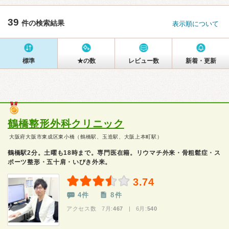
39
件の検索結果
表示順について
標準
★の数
レビュー数
新着・更新
鶴橋整形外科クリニック
大阪府大阪市東成区東小橋（鶴橋駅、玉造駅、大阪上本町駅）
鶴橋駅2分。土曜も18時まで。専門医在籍。リウマチ外来・骨粗鬆症・ス
ポーツ整形・五十肩・いびき外来。
3.74
4件
8件
アクセス数 7月:
467
| 6月:
540