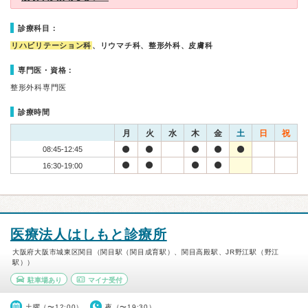
診療科目：
リハビリテーション科
、リウマチ科、整形外科、皮膚科
専門医・資格：
整形外科専門医
診療時間
月
火
水
木
金
土
日
祝
08:45-12:45
16:30-19:00
医療法人はしもと診療所
大阪府大阪市城東区関目（関目駅（関目成育駅）、関目高殿駅、JR野江駅（野江
駅））
駐車場あり
マイナ受付
土曜（〜12:00）
夜（〜19:30）