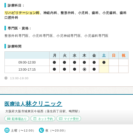
診療科目：
リハビリテーション科
、神経内科、整形外科、小児科、歯科、小児歯科、歯科
口腔外科
専門医・資格：
整形外科専門医、小児科専門医、小児神経専門医、小児歯科専門医
診療時間
月
火
水
木
金
土
日
祝
09:00-12:00
13:00-17:15
13:00-19:00
林クリニック
医療法人
大阪府大阪市城東区今福西（蒲生四丁目駅、鴫野駅）
駐車場あり
ネット予約
マイナ受付
土曜（〜12:00）
夜（〜20:00）