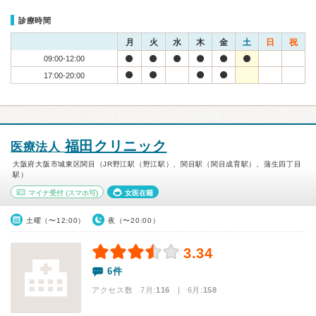
診療時間
月
火
水
木
金
土
日
祝
09:00-12:00
17:00-20:00
福田クリニック
医療法人
大阪府大阪市城東区関目（JR野江駅（野江駅）、関目駅（関目成育駅）、蒲生四丁目
駅）
マイナ受付
(スマホ可)
女医在籍
土曜（〜12:00）
夜（〜20:00）
3.34
6件
アクセス数 7月:
116
| 6月:
158