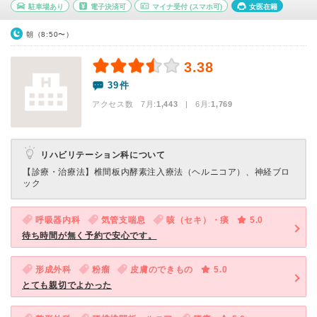
駐車場あり
電子決済可
マイナ受付
(スマホ可)
女医在籍
朝（8:50〜）
3.38
39件
アクセス数 7月:
1,443
| 6月:
1,769
リハビリテーション科について
【診療・治療法】
椎間板内酵素注入療法（ヘルニコア）、神経ブロ
ック
呼吸器内科
気管支喘息
咳（セキ）・痰
5.0
待ち時間が無く予約で安心です。
形成外科
粉瘤
皮膚のできもの
5.0
とても親切でよかった