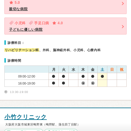
5.0
親切な病院
小児科
手足口病
4.0
子どもに優しい病院
診療科目：
リハビリテーション科
、外科、脳神経外科、小児科、心療内科
診療時間
月
火
水
木
金
土
日
祝
09:00-12:00
16:00-19:00
13:30-19:00
小竹クリニック
大阪府大阪市城東区鴫野東（鴫野駅、蒲生四丁目駅）