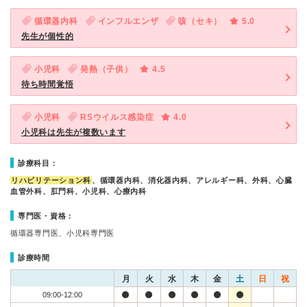
循環器内科
インフルエンザ
咳（セキ）
5.0
先生が個性的
小児科
発熱（子供）
4.5
待ち時間覚悟
小児科
RSウイルス感染症
4.0
小児科は先生が複数います
診療科目：
リハビリテーション科
、循環器内科、消化器内科、アレルギー科、外科、心臓
血管外科、肛門科、小児科、心療内科
専門医・資格：
循環器専門医、小児科専門医
診療時間
月
火
水
木
金
土
日
祝
09:00-12:00