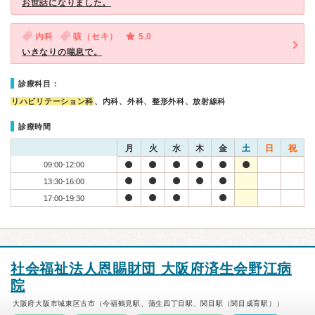
お世話になりました。
内科
咳（セキ）
5.0
いきなりの喘息で。
診療科目：
リハビリテーション科
、内科、外科、整形外科、放射線科
診療時間
月
火
水
木
金
土
日
祝
09:00-12:00
13:30-16:00
17:00-19:30
社会福祉法人恩賜財団 大阪府済生会野江病
院
大阪府大阪市城東区古市（今福鶴見駅、蒲生四丁目駅、関目駅（関目成育駅））