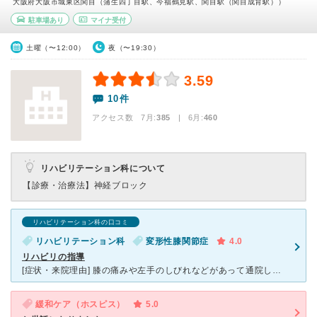
大阪府大阪市城東区関目（蒲生四丁目駅、今福鶴見駅、関目駅（関目成育駅））
駐車場あり
マイナ受付
土曜（〜12:00）
夜（〜19:30）
3.59
10件
アクセス数 7月:
385
| 6月:
460
リハビリテーション科について
【診療・治療法】
神経ブロック
リハビリテーション科の口コミ
リハビリテーション科
変形性膝関節症
4.0
リハビリの指導
[症状・来院理由] 膝の痛みや左手のしびれなどがあって通院しました。 [医師の診断・治療法] 左手のしびれは、神経が圧迫されておこっていたそうで、薬で改善されなければ手術が必要といわれましたが、
緩和ケア（ホスピス）
5.0