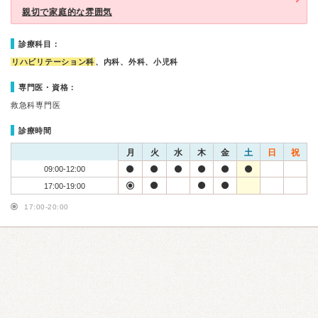
親切で家庭的な雰囲気
診療科目：
リハビリテーション科
、内科、外科、小児科
専門医・資格：
救急科専門医
診療時間
月
火
水
木
金
土
日
祝
09:00-12:00
17:00-19:00
17:00-20:00