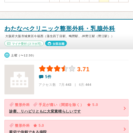
わたなべクリニック整形外科・乳腺外科
大阪府大阪市城東区今福西（蒲生四丁目駅、鴫野駅、JR野江駅（野江駅））
マイナ受付
(スマホ可)
女医在籍
土曜（〜12:30）
3.71
5件
アクセス数 7月:
443
| 6月:
444
整形外科
手足が痛い（関節を除く）
5.0
診察、リハビリともに大変素晴らしいです
整形外科
5.0
親切で信頼できる病院