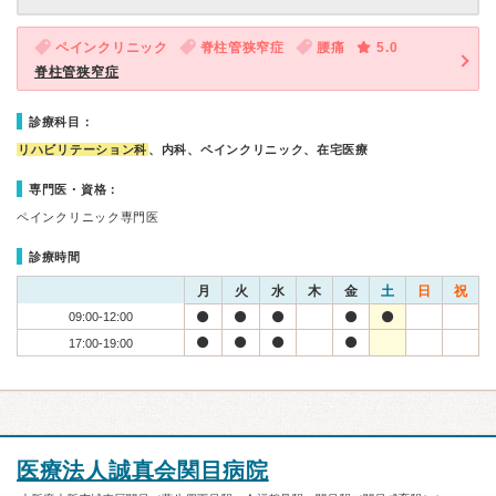
ペインクリニック
脊柱管狭窄症
腰痛
5.0
脊柱管狭窄症
診療科目：
リハビリテーション科
、内科、ペインクリニック、在宅医療
専門医・資格：
ペインクリニック専門医
診療時間
月
火
水
木
金
土
日
祝
09:00-12:00
17:00-19:00
医療法人誠真会関目病院