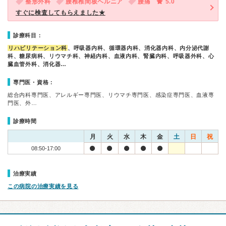
整形外科
腰椎椎間板ヘルニア
腰痛
5.0
すぐに検査してもらえました★
診療科目：
リハビリテーション科
、呼吸器内科、循環器内科、消化器内科、内分泌代謝
科、糖尿病科、リウマチ科、神経内科、血液内科、腎臓内科、呼吸器外科、心
臓血管外科、消化器…
専門医・資格：
総合内科専門医、アレルギー専門医、リウマチ専門医、感染症専門医、血液専
門医、外…
診療時間
月
火
水
木
金
土
日
祝
08:50-17:00
治療実績
この病院の治療実績を見る