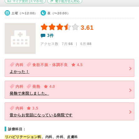
マイナ受付
(スマホ可)
電子処方せん対応
土曜（〜12:00）
夜（〜20:00）
3.61
3件
アクセス数 7月:
66
| 6月:
88
内科
食欲不振・体調不良
4.5
よかった！
内科
発熱
4.0
発熱で来院しました。
内科
3.5
昔からお世話になっている病院です
診療科目：
リハビリテーション科
、内科、外科、皮膚科