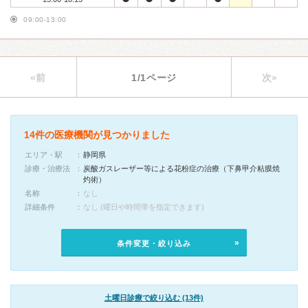
09:00-13:00
«前
1/1ページ
次»
14件の医療機関が見つかりました
エリア・駅
静岡県
診療・治療法
炭酸ガスレーザー等による花粉症の治療（下鼻甲介粘膜焼
灼術）
名称
なし
詳細条件
なし (曜日や時間帯を指定できます)
条件変更・絞り込み
土曜日診療で絞り込む (13件)