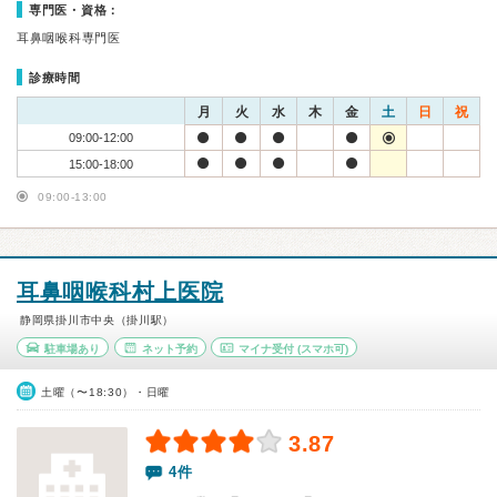
専門医・資格：
耳鼻咽喉科専門医
診療時間
月
火
水
木
金
土
日
祝
09:00-12:00
15:00-18:00
09:00-13:00
耳鼻咽喉科村上医院
静岡県掛川市中央（掛川駅）
駐車場あり
ネット予約
マイナ受付
(スマホ可)
土曜（〜18:30）・日曜
3.87
4件