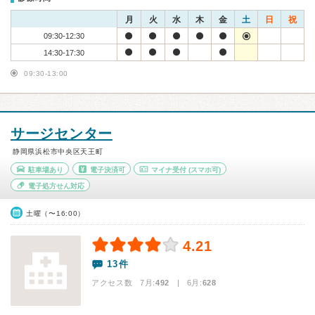
月
火
水
木
金
土
日
祝
09:30-12:30
14:30-17:30
09:30-13:00
サージセンター
静岡県浜松市中央区天王町
駐車場あり
電子決済可
マイナ受付
(スマホ可)
電子処方せん対応
土曜（〜16:00）
4.21
13件
アクセス数 7月:
492
| 6月:
628