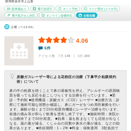
静岡県袋井市上山梨
駐車場あり
電子決済可
ネット予約
マイナ受付
(スマホ可)
電子処方せん対応
オンライン診療対応
女医在籍
土曜（〜13:00）
4.06
6件
アクセス数 7月:
149
| 6月:
200
炭酸ガスレーザー等による花粉症の治療（下鼻甲介粘膜焼灼
術）について
鼻の中の粘膜を焼くことで鼻の過敏性を抑え、アレルギーの原因物
質を吸っても反応を起こしづらくする治療を行っています。 ■受
診：予約制 ■使用機器：炭酸ガス（CO2）レーザー ■治療方法：診
察にて施術可能な状態か確認し、鼻にガーゼをつめ局所麻酔を行い
ます。麻酔が効くまで20分程度待機後にレーザー治療を行います。
術後の痛み等が和らぐ軟膏を塗布し終了です。 ■施術時間：来院か
ら治療終了まで30分程度。 ■効果：薬を飲まなくても症状が出なく
なる、薬の量が減る、くしゃみの回数や鼻水の量が減る、などの効
果があります。 ■持続期間：1～2年 ■料金：保険適用 3割負担で