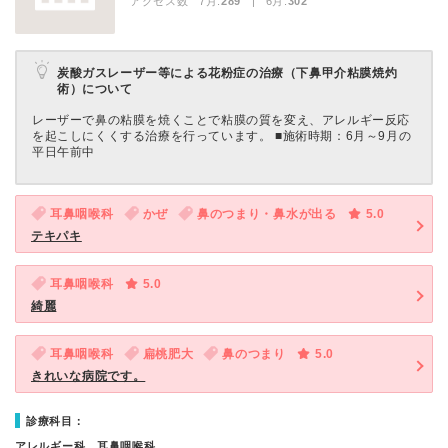
アクセス数 7月:
289
| 6月:
302
炭酸ガスレーザー等による花粉症の治療（下鼻甲介粘膜焼灼
術）について
レーザーで鼻の粘膜を焼くことで粘膜の質を変え、アレルギー反応
を起こしにくくする治療を行っています。 ■施術時期：6月～9月の
平日午前中
耳鼻咽喉科
かぜ
鼻のつまり・鼻水が出る
5.0
テキパキ
耳鼻咽喉科
5.0
綺麗
耳鼻咽喉科
扁桃肥大
鼻のつまり
5.0
きれいな病院です。
診療科目：
アレルギー科、耳鼻咽喉科