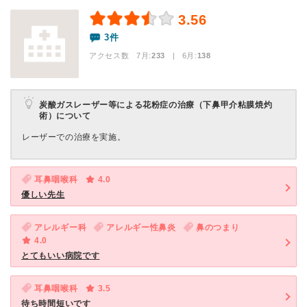
3.56
3件
アクセス数 7月:
233
| 6月:
138
炭酸ガスレーザー等による花粉症の治療（下鼻甲介粘膜焼灼
術）について
レーザーでの治療を実施。
耳鼻咽喉科
4.0
優しい先生
アレルギー科
アレルギー性鼻炎
鼻のつまり
4.0
とてもいい病院です
耳鼻咽喉科
3.5
待ち時間短いです