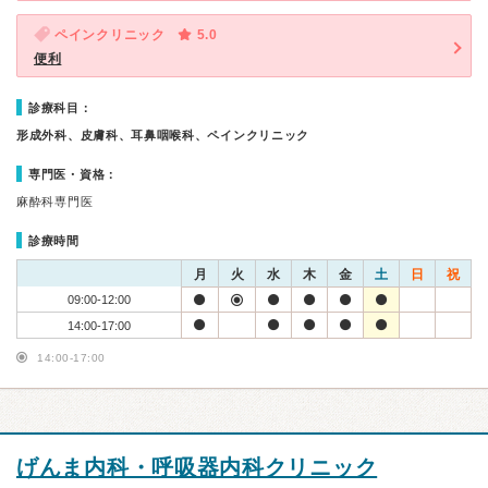
ペインクリニック
5.0
便利
診療科目：
形成外科、皮膚科、耳鼻咽喉科、ペインクリニック
専門医・資格：
麻酔科専門医
診療時間
月
火
水
木
金
土
日
祝
09:00-12:00
14:00-17:00
14:00-17:00
げんま内科・呼吸器内科クリニック