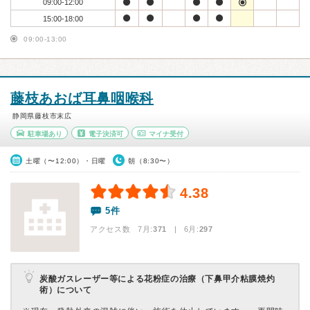
09:00-12:00
15:00-18:00
09:00-13:00
藤枝あおば耳鼻咽喉科
静岡県藤枝市末広
駐車場あり
電子決済可
マイナ受付
土曜（〜12:00）・日曜
朝（8:30〜）
4.38
5件
アクセス数 7月:
371
| 6月:
297
炭酸ガスレーザー等による花粉症の治療（下鼻甲介粘膜焼灼
術）について