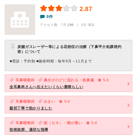
2.87
8件
アクセス数 7月:
299
| 6月:
313
炭酸ガスレーザー等による花粉症の治療（下鼻甲介粘膜焼灼
術）について
■受診：予約制 ■施術時期：毎年6月～11月まで
耳鼻咽喉科
鼻水がのどに流れる・後鼻漏
5.0
全耳鼻科さんへ伝えたいくらい素晴らしい
耳鼻咽喉科
めまい
5.0
親切丁寧で助かりました
耳鼻咽喉科
咳（セキ）・喉が痛い
5.0
技術抜群、適切な指導