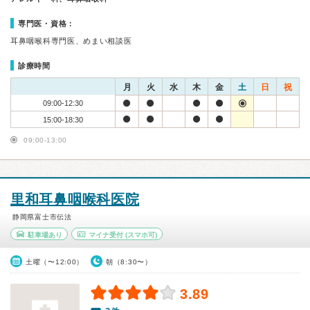
専門医・資格：
耳鼻咽喉科専門医、めまい相談医
診療時間
月
火
水
木
金
土
日
祝
09:00-12:30
15:00-18:30
09:00-13:00
里和耳鼻咽喉科医院
静岡県富士市伝法
駐車場あり
マイナ受付
(スマホ可)
土曜（〜12:00）
朝（8:30〜）
3.89