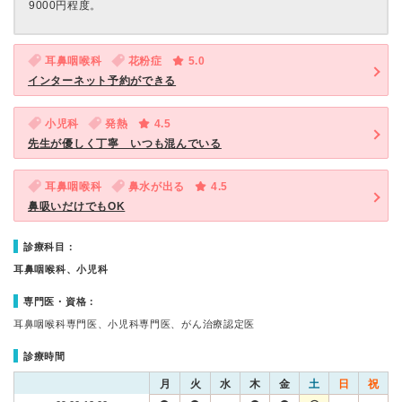
9000円程度。
耳鼻咽喉科
花粉症
5.0
インターネット予約ができる
小児科
発熱
4.5
先生が優しく丁寧 いつも混んでいる
耳鼻咽喉科
鼻水が出る
4.5
鼻吸いだけでもOK
診療科目：
耳鼻咽喉科、小児科
専門医・資格：
耳鼻咽喉科専門医、小児科専門医、がん治療認定医
診療時間
月
火
水
木
金
土
日
祝