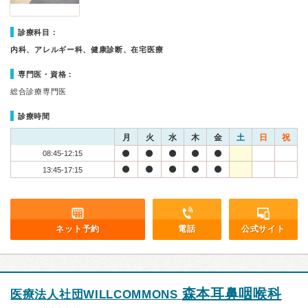
診療科目：
内科、アレルギー科、健康診断、在宅医療
専門医・資格：
総合診療専門医
診療時間
月
火
水
木
金
土
日
祝
08:45-12:15
13:45-17:15
ネット予約
電話
公式サイト
森本耳鼻咽喉科
医療法人社団WILLCOMMONS