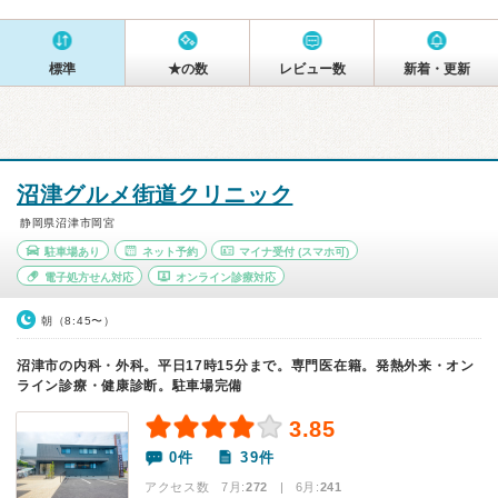
標準
★の数
レビュー数
新着・更新
沼津グルメ街道クリニック
静岡県沼津市岡宮
駐車場あり
ネット予約
マイナ受付
(スマホ可)
電子処方せん対応
オンライン診療対応
朝（8:45〜）
沼津市の内科・外科。平日17時15分まで。専門医在籍。発熱外来・オン
ライン診療・健康診断。駐車場完備
3.85
0件
39件
アクセス数 7月:
272
| 6月:
241