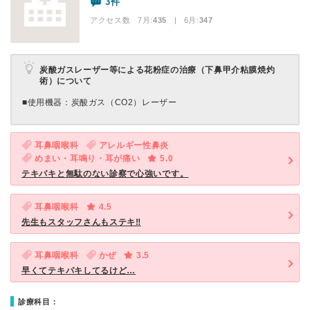
3件
アクセス数 7月:
435
| 6月:
347
炭酸ガスレーザー等による花粉症の治療（下鼻甲介粘膜焼灼
術）について
■使用機器：炭酸ガス（CO2）レーザー
耳鼻咽喉科
アレルギー性鼻炎
めまい・耳鳴り・耳が痛い
5.0
テキパキと無駄のない診察で心強いです。
耳鼻咽喉科
4.5
先生もスタッフさんもステキ‼︎
耳鼻咽喉科
かぜ
3.5
早くてテキパキしてるけど…
診療科目：