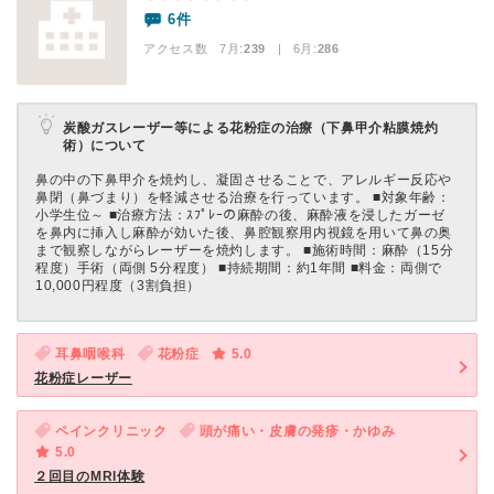
6件
アクセス数 7月:
239
| 6月:
286
炭酸ガスレーザー等による花粉症の治療（下鼻甲介粘膜焼灼
術）について
鼻の中の下鼻甲介を焼灼し、凝固させることで、アレルギー反応や
鼻閉（鼻づまり）を軽減させる治療を行っています。 ■対象年齢：
小学生位～ ■治療方法：ｽﾌﾟﾚｰの麻酔の後、麻酔液を浸したガーゼ
を鼻内に挿入し麻酔が効いた後、鼻腔観察用内視鏡を用いて鼻の奥
まで観察しながらレーザーを焼灼します。 ■施術時間：麻酔（15分
程度）手術（両側 5分程度） ■持続期間：約1年間 ■料金：両側で
10,000円程度（3割負担）
耳鼻咽喉科
花粉症
5.0
花粉症レーザー
ペインクリニック
頭が痛い・皮膚の発疹・かゆみ
5.0
２回目のMRI体験