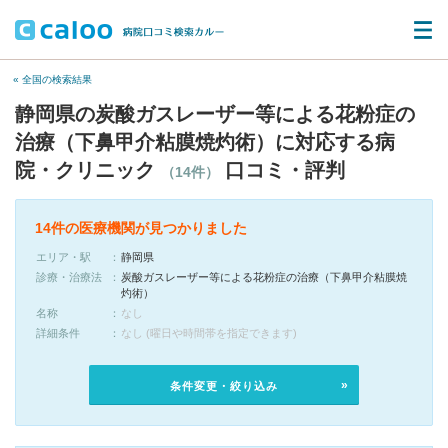
« 全国の検索結果
静岡県の炭酸ガスレーザー等による花粉症の
治療（下鼻甲介粘膜焼灼術）に対応する病
院・クリニック
口コミ・評判
（14件）
14件の医療機関が見つかりました
エリア・駅
静岡県
診療・治療法
炭酸ガスレーザー等による花粉症の治療（下鼻甲介粘膜焼
灼術）
名称
なし
詳細条件
なし (曜日や時間帯を指定できます)
条件変更・絞り込み