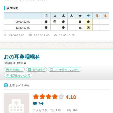
診療時間
月
火
水
木
金
土
日
祝
09:00-12:00
13:30-17:00
13:30-16:00
13:30-17:00
14:00-17:00
おの耳鼻咽喉科
静岡県掛川市宮脇
駐車場あり
電子決済可
マイナ受付
(スマホ可)
電子処方せん対応
土曜（〜13:00）
4.18
7件
アクセス数 7月:
199
| 6月:
209