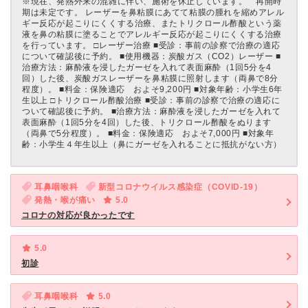
※現在、発熱外来の混雑に伴い、施術を休止しています。 再開時
期は未定です。 レーザーを鼻粘膜にあてて粘膜の腫れを縮めアレル
ギー反応が起こりにくくする治療、またトリクロール酢酸という薬
液を鼻の粘膜に塗ることでアレルギー反応が起こりにくくする治療
を行っています。 □レーザー治療 ■受診：事前の診察で治療の適応
について確認後に予約。 ■使用機器：炭酸ガス（CO2）レーザー ■
治療方法：麻酔液を浸したガーゼを入れて表面麻酔（1回5分を4
回）した後、炭酸ガスレーザーを鼻粘膜に照射します（両鼻で8分
程度）。 ■料金：保険適応 およそ9,200円 ■対象年齢：小学生6年
生以上 □トリクロール酢酸治療 ■受診：事前の診察で治療の適応に
ついて確認後に予約。 ■治療方法：麻酔液を浸したガーゼを入れて
表面麻酔（1回5分を4回）した後、トリクロール酢酸をぬります
（両鼻で5分程度）。 ■料金：保険適応 およそ7,000円 ■対象年
齢：小学生４年生以上（鼻にガーゼを入れることに抵抗がない方）
耳鼻咽喉科
新型コロナウイルス感染症（COVID-19）
発熱・喉が痛い
5.0
コロナの対応が良かったです
5.0
初診
耳鼻咽喉科
5.0