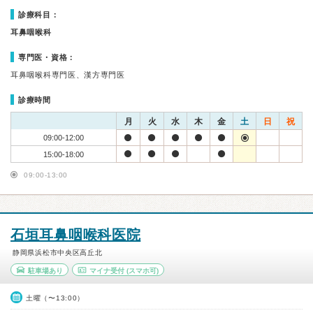
診療科目：
耳鼻咽喉科
専門医・資格：
耳鼻咽喉科専門医、漢方専門医
診療時間
月
火
水
木
金
土
日
祝
09:00-12:00
15:00-18:00
09:00-13:00
石垣耳鼻咽喉科医院
静岡県浜松市中央区高丘北
駐車場あり
マイナ受付
(スマホ可)
土曜（〜13:00）