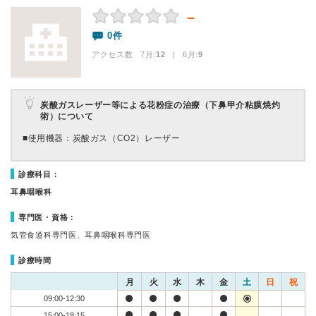
－
0件
アクセス数 7月:
12
| 6月:
9
炭酸ガスレーザー等による花粉症の治療（下鼻甲介粘膜焼灼
術）について
■使用機器：炭酸ガス（CO2）レーザー
診療科目：
耳鼻咽喉科
専門医・資格：
気管食道科専門医、耳鼻咽喉科専門医
診療時間
月
火
水
木
金
土
日
祝
09:00-12:30
15:00-18:15