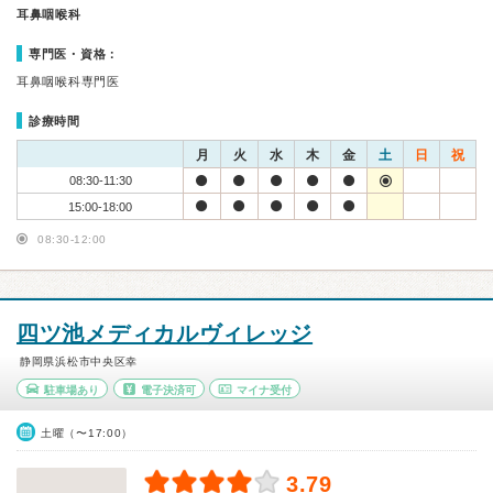
耳鼻咽喉科
専門医・資格：
耳鼻咽喉科専門医
診療時間
月
火
水
木
金
土
日
祝
08:30-11:30
15:00-18:00
08:30-12:00
四ツ池メディカルヴィレッジ
静岡県浜松市中央区幸
駐車場あり
電子決済可
マイナ受付
土曜（〜17:00）
3.79