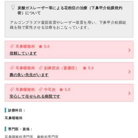
炭酸ガスレーザー等による花粉症の治療（下鼻甲介粘膜焼灼
術）について
アルゴンプラズマ凝固装置やレーザー装置を用い、下鼻甲介粘膜組
織を熱で変性させる治療をおこなっています。
耳鼻咽喉科
5.0
信頼しています
耳鼻咽喉科
副鼻腔炎（蓄膿症）
5.0
腕の良い先生がいます
耳鼻咽喉科
中耳炎
5.0
安心して任せられる病院です
診療科目：
耳鼻咽喉科
専門医・資格：
耳鼻咽喉科専門医、麻酔科専門医