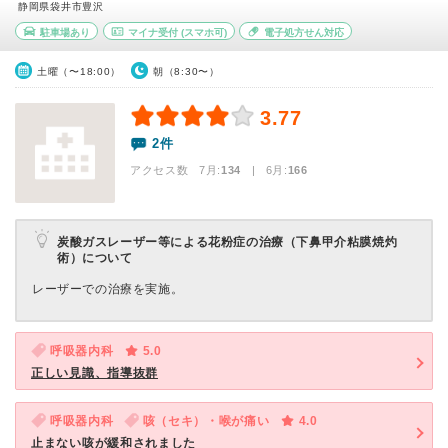
静岡県袋井市豊沢
駐車場あり
マイナ受付
(スマホ可)
電子処方せん対応
土曜（〜18:00）
朝（8:30〜）
3.77
2件
アクセス数 7月:
134
| 6月:
166
炭酸ガスレーザー等による花粉症の治療（下鼻甲介粘膜焼灼
術）について
レーザーでの治療を実施。
呼吸器内科
5.0
正しい見識、指導抜群
呼吸器内科
咳（セキ）・喉が痛い
4.0
止まない咳が緩和されました