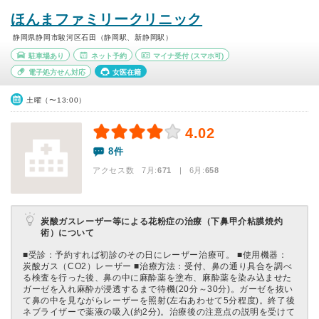
ほんまファミリークリニック
静岡県静岡市駿河区石田（静岡駅、新静岡駅）
駐車場あり
ネット予約
マイナ受付
(スマホ可)
電子処方せん対応
女医在籍
土曜（〜13:00）
4.02
8件
アクセス数 7月:
671
| 6月:
658
炭酸ガスレーザー等による花粉症の治療（下鼻甲介粘膜焼灼
術）について
■受診：予約すれば初診のその日にレーザー治療可。 ■使用機器：
炭酸ガス（CO2）レーザー ■治療方法：受付、鼻の通り具合を調べ
る検査を行った後、鼻の中に麻酔薬を塗布、麻酔薬を染み込ませた
ガーゼを入れ麻酔が浸透するまで待機(20分～30分)。ガーゼを抜い
て鼻の中を見ながらレーザーを照射(左右あわせて5分程度)。終了後
ネブライザーで薬液の吸入(約2分)。治療後の注意点の説明を受けて