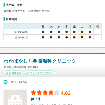
専門医・資格：
気管食道科専門医、耳鼻咽喉科専門医
診療時間
月
火
水
木
金
土
日
祝
09:00-13:00
15:00-18:30
わかばやし耳鼻咽喉科クリニック
静岡県沼津市御幸町（沼津駅）
駐車場あり
マイナ受付
(スマホ可)
土曜（〜13:00）
4.02
5件