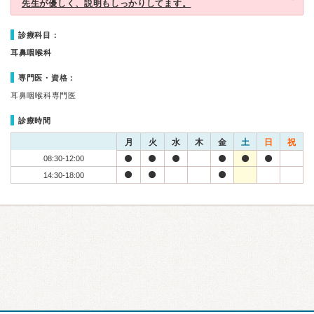
先生が優しく、説明もしっかりしてます。
診療科目：
耳鼻咽喉科
専門医・資格：
耳鼻咽喉科専門医
診療時間
月
火
水
木
金
土
日
祝
08:30-12:00
14:30-18:00