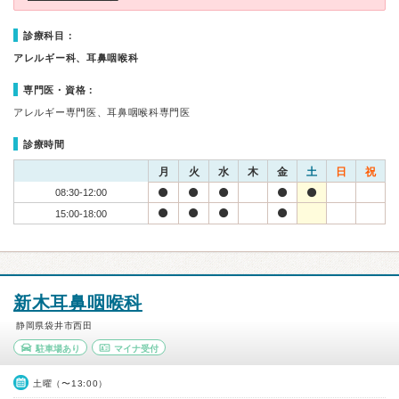
診療科目：
アレルギー科、耳鼻咽喉科
専門医・資格：
アレルギー専門医、耳鼻咽喉科専門医
診療時間
月
火
水
木
金
土
日
祝
08:30-12:00
15:00-18:00
新木耳鼻咽喉科
静岡県袋井市西田
駐車場あり
マイナ受付
土曜（〜13:00）