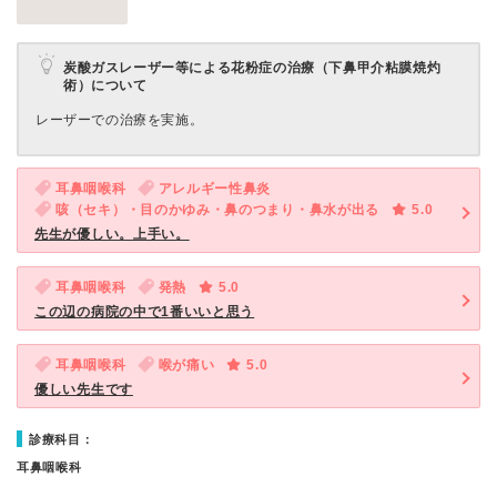
炭酸ガスレーザー等による花粉症の治療（下鼻甲介粘膜焼灼
術）について
レーザーでの治療を実施。
耳鼻咽喉科
アレルギー性鼻炎
咳（セキ）・目のかゆみ・鼻のつまり・鼻水が出る
5.0
先生が優しい。上手い。
耳鼻咽喉科
発熱
5.0
この辺の病院の中で1番いいと思う
耳鼻咽喉科
喉が痛い
5.0
優しい先生です
診療科目：
耳鼻咽喉科