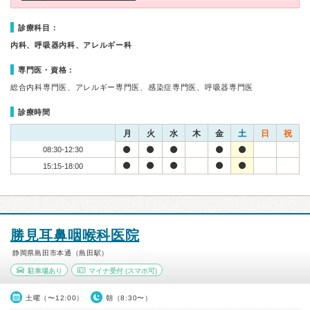
診療科目：
内科、呼吸器内科、アレルギー科
専門医・資格：
総合内科専門医、アレルギー専門医、感染症専門医、呼吸器専門医
診療時間
月
火
水
木
金
土
日
祝
08:30-12:30
15:15-18:00
勝見耳鼻咽喉科医院
静岡県島田市本通（島田駅）
駐車場あり
マイナ受付
(スマホ可)
土曜（〜12:00）
朝（8:30〜）