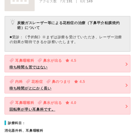
アクセス数 7月:
191
| 6月:
149
炭酸ガスレーザー等による花粉症の治療（下鼻甲介粘膜焼灼
術）について
■受診：《予約制》※まずは診療を受けていただき、レーザー治療
の効果が期待できるか診察いたします。
耳鼻咽喉科
鼻水が出る
4.5
待ち時間も苦ではない
内科
花粉症
鼻のつまり
4.5
待ち時間がとにかく長い
耳鼻咽喉科
鼻水が出る
4.0
回転率が早い耳鼻科です。
診療科目：
消化器外科、耳鼻咽喉科