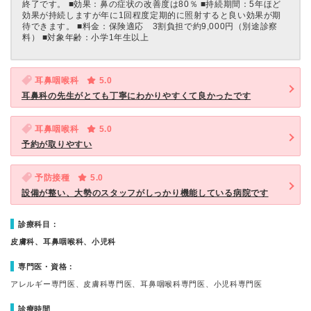
終了です。 ■効果：鼻の症状の改善度は80％ ■持続期間：5年ほど
効果が持続しますが年に1回程度定期的に照射すると良い効果が期
待できます。 ■料金：保険適応 3割負担で約9,000円（別途診察
料） ■対象年齢：小学1年生以上
耳鼻咽喉科
5.0
耳鼻科の先生がとても丁寧にわかりやすくて良かったです
耳鼻咽喉科
5.0
予約が取りやすい
予防接種
5.0
設備が整い、大勢のスタッフがしっかり機能している病院です
診療科目：
皮膚科、耳鼻咽喉科、小児科
専門医・資格：
アレルギー専門医、皮膚科専門医、耳鼻咽喉科専門医、小児科専門医
診療時間