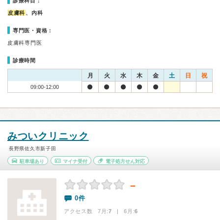
診療科目：
皮膚科
、内科
専門医・資格：
皮膚科専門医
診療時間
月
火
水
木
金
土
日
祝
09:00-12:00
みついクリニック
長野県佐久市新子田
駐車場あり
マイナ受付
電子処方せん対応
－
0件
アクセス数 7月:
7
| 6月:
6