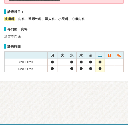
診療科目：
皮膚科
、内科、整形外科、婦人科、小児科、心療内科
専門医・資格：
漢方専門医
診療時間
月
火
水
木
金
土
日
祝
08:00-12:00
14:00-17:00