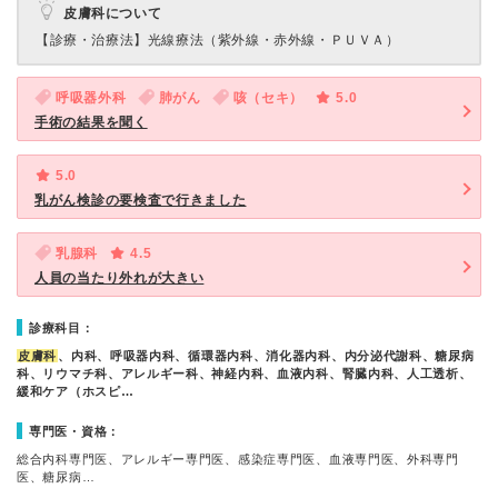
皮膚科について
【診療・治療法】
光線療法（紫外線・赤外線・ＰＵＶＡ）
呼吸器外科
肺がん
咳（セキ）
5.0
手術の結果を聞く
5.0
乳がん検診の要検査で行きました
乳腺科
4.5
人員の当たり外れが大きい
診療科目：
皮膚科
、内科、呼吸器内科、循環器内科、消化器内科、内分泌代謝科、糖尿病
科、リウマチ科、アレルギー科、神経内科、血液内科、腎臓内科、人工透析、
緩和ケア（ホスピ…
専門医・資格：
総合内科専門医、アレルギー専門医、感染症専門医、血液専門医、外科専門
医、糖尿病…