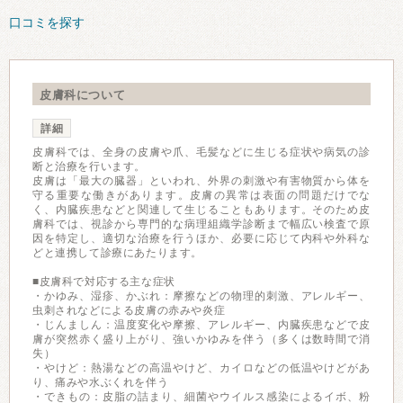
口コミを探す
皮膚科について
詳細
皮膚科では、全身の皮膚や爪、毛髪などに生じる症状や病気の診
断と治療を行います。
皮膚は「最大の臓器」といわれ、外界の刺激や有害物質から体を
守る重要な働きがあります。皮膚の異常は表面の問題だけでな
く、内臓疾患などと関連して生じることもあります。そのため皮
膚科では、視診から専門的な病理組織学診断まで幅広い検査で原
因を特定し、適切な治療を行うほか、必要に応じて内科や外科な
どと連携して診療にあたります。
■皮膚科で対応する主な症状
・かゆみ、湿疹、かぶれ：摩擦などの物理的刺激、アレルギー、
虫刺されなどによる皮膚の赤みや炎症
・じんましん：温度変化や摩擦、アレルギー、内臓疾患などで皮
膚が突然赤く盛り上がり、強いかゆみを伴う（多くは数時間で消
失）
・やけど：熱湯などの高温やけど、カイロなどの低温やけどがあ
り、痛みや水ぶくれを伴う
・できもの：皮脂の詰まり、細菌やウイルス感染によるイボ、粉