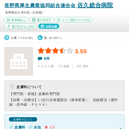
佐久総合病院
長野県厚生農業協同組合連合会
長野県佐久市臼田（臼田駅）
駐車場あり
電子決済可
マイナ受付
(スマホ可)
電子処方せん対応
女医在籍
土曜（〜12:30）
朝（8:30〜）
3.55
8件
アクセス数 7月:
630
| 6月:
537
皮膚科について
【専門医・資格】
皮膚科専門医
【診療・治療法】
いぼの冷凍凝固法（液体窒素）、光線療法（紫外
線・赤外線・ＰＵＶＡ）
皮膚科の口コミ
皮膚科
水虫
2.0