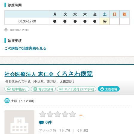
診療時間
月
火
水
木
金
土
日
祝
08:30-17:00
08:30-12:30
治療実績
この病院の治療実績を見る
くろさわ病院
社会医療法人 恵仁会
長野県佐久市中込（中込駅、滑津駅、太田部駅）
駐車場あり
電子決済可
マイナ受付
(スマホ可)
女医在籍
土曜（〜12:00）
－
0件
アクセス数 7月:
76
| 6月:
82