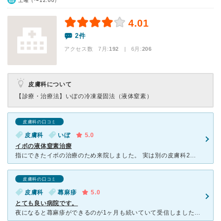
土曜（〜12:00）
4.01
2件
アクセス数 7月:
192
| 6月:
206
皮膚科について
【診療・治療法】
いぼの冷凍凝固法（液体窒素）
皮膚科の口コミ
皮膚科
いぼ
5.0
イボの液体窒素治療
指にできたイボの治療のため来院しました。 実は別の皮膚科2カ所へ行くも治らずで、こちらへ。 液体窒素治療をするとのことで、一回目をやってもらう。 2週間で、ほぼキレイにイボが取れ驚きました。
皮膚科の口コミ
皮膚科
蕁麻疹
5.0
とても良い病院です。
夜になると蕁麻疹ができるのが1ヶ月も続いていて受信しました。 病院內は、清潔感があり感じの良い印象でした。 先生も物腰のやわらかい優しい先生で色々と聞いてもひ1つ1つ丁寧に答えてくれて安心できまし