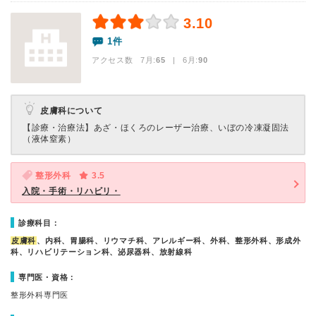
3.10
1件
アクセス数 7月:
65
| 6月:
90
皮膚科について
【診療・治療法】
あざ・ほくろのレーザー治療、いぼの冷凍凝固法
（液体窒素）
整形外科
3.5
入院・手術・リハビリ・
診療科目：
皮膚科
、内科、胃腸科、リウマチ科、アレルギー科、外科、整形外科、形成外
科、リハビリテーション科、泌尿器科、放射線科
専門医・資格：
整形外科専門医