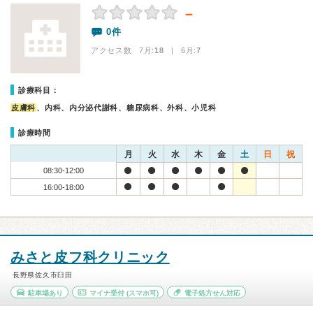
－
0件
アクセス数 7月:
18
| 6月:
7
診療科目：
皮膚科
、内科、内分泌代謝科、糖尿病科、外科、小児科
診療時間
月
火
水
木
金
土
日
祝
08:30-12:00
16:00-18:00
みさと皮フ科クリニック
長野県佐久市臼田
駐車場あり
マイナ受付
(スマホ可)
電子処方せん対応