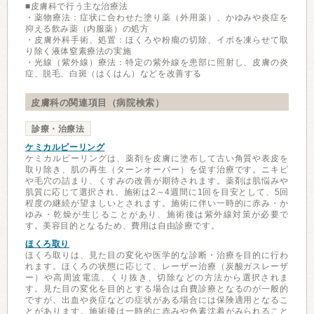
■皮膚科で行う主な治療法
・薬物療法：症状に合わせた塗り薬（外用薬）、かゆみや炎症を
抑える飲み薬（内服薬）の処方
・皮膚外科手術、処置：ほくろや粉瘤の切除、イボを凍らせて取
り除く液体窒素療法の実施
・光線（紫外線）療法：特定の紫外線を患部に照射し、皮膚の炎
症、脱毛、白斑（はくはん）などを改善する
皮膚科の関連項目（病院検索）
診療・治療法
ケミカルピーリング
ケミカルピーリングは、薬剤を皮膚に塗布して古い角質や表皮を
取り除き、肌の再生（ターンオーバー）を促す治療です。ニキビ
や毛穴の詰まり、くすみの改善が期待されます。薬剤は肌悩みや
肌質に応じて選択され、施術は2～4週間に1回を目安として、5回
程度の継続が望ましいとされます。施術に伴い一時的に赤み・か
ゆみ・乾燥が生じることがあり、施術後は紫外線対策が必要で
す。美容目的となるため、費用は自由診療です。
ほくろ取り
ほくろ取りは、見た目の変化や医学的な診断・治療を目的に行わ
れます。ほくろの状態に応じて、レーザー治療（炭酸ガスレーザ
ー）や高周波電流、くり抜き、切除などの方法から選択されま
す。見た目の変化を目的とする場合は自費診療となるのが一般的
ですが、出血や炎症などの症状がある場合には保険適用となるこ
とがあります。施術後は一時的に赤みや色素沈着がみられること