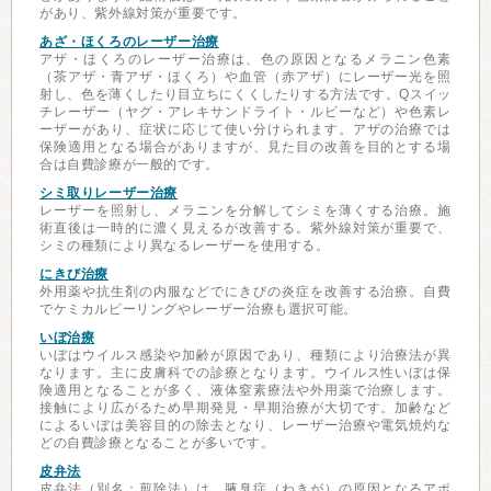
があり、紫外線対策が重要です。
あざ・ほくろのレーザー治療
アザ・ほくろのレーザー治療は、色の原因となるメラニン色素
（茶アザ・青アザ・ほくろ）や血管（赤アザ）にレーザー光を照
射し、色を薄くしたり目立ちにくくしたりする方法です。Qスイッ
チレーザー（ヤグ・アレキサンドライト・ルビーなど）や色素レ
ーザーがあり、症状に応じて使い分けられます。アザの治療では
保険適用となる場合がありますが、見た目の改善を目的とする場
合は自費診療が一般的です。
シミ取りレーザー治療
レーザーを照射し、メラニンを分解してシミを薄くする治療。施
術直後は一時的に濃く見えるが改善する。紫外線対策が重要で、
シミの種類により異なるレーザーを使用する。
にきび治療
外用薬や抗生剤の内服などでにきびの炎症を改善する治療。自費
でケミカルピーリングやレーザー治療も選択可能。
いぼ治療
いぼはウイルス感染や加齢が原因であり、種類により治療法が異
なります。主に皮膚科での診療となります。ウイルス性いぼは保
険適用となることが多く、液体窒素療法や外用薬で治療します。
接触により広がるため早期発見・早期治療が大切です。加齢など
によるいぼは美容目的の除去となり、レーザー治療や電気焼灼な
どの自費診療となることが多いです。
皮弁法
皮弁法（別名：剪除法）は、腋臭症（わきが）の原因となるアポ