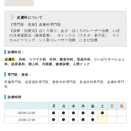
皮膚科について
【専門医・資格】
皮膚科専門医
【診療・治療法】
ほくろ取り、あざ・ほくろのレーザー治療、いぼ
の冷凍凝固法（液体窒素）、ボトックス（ワキガ・多汗症）、ケミ
カルピーリング、シミ取りレーザー治療、にきび治療
診療科目：
皮膚科
、内科、リウマチ科、外科、整形外科、形成外科、リハビリテーション
科、泌尿器科、婦人科、内視鏡、健康診断、人間ドック
専門医・資格：
肝臓専門医、泌尿器科専門医、整形外科専門医、形成外科専門医、皮膚科専門
医
診療時間
月
火
水
木
金
土
日
祝
09:00-12:00
14:00-17:30