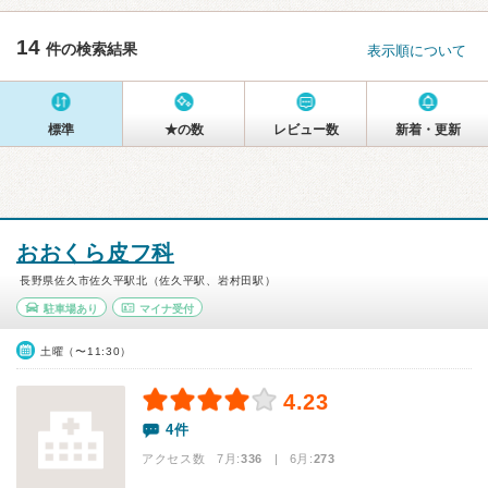
14
件の検索結果
表示順について
標準
★の数
レビュー数
新着・更新
おおくら皮フ科
長野県佐久市佐久平駅北（佐久平駅、岩村田駅）
駐車場あり
マイナ受付
土曜（〜11:30）
4.23
4件
アクセス数 7月:
336
| 6月:
273