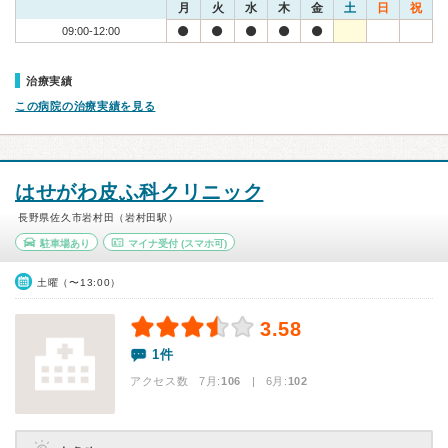
月
火
水
木
金
土
日
祝
09:00-12:00
治療実績
この病院の治療実績を見る
はせがわ皮ふ科クリニック
長野県佐久市岩村田（岩村田駅）
駐車場あり
マイナ受付
(スマホ可)
土曜（〜13:00）
3.58
1件
アクセス数 7月:
106
| 6月:
102