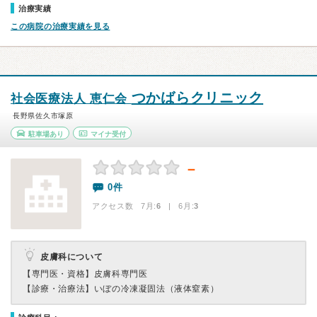
治療実績
この病院の治療実績を見る
つかばらクリニック
社会医療法人 恵仁会
長野県佐久市塚原
駐車場あり
マイナ受付
－
0件
アクセス数 7月:
6
| 6月:
3
皮膚科について
【専門医・資格】
皮膚科専門医
【診療・治療法】
いぼの冷凍凝固法（液体窒素）