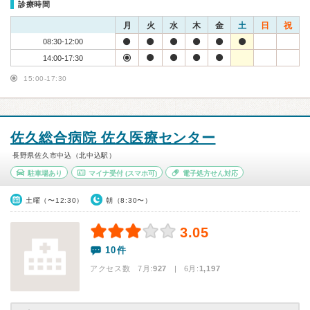
診療時間
月
火
水
木
金
土
日
祝
08:30-12:00
14:00-17:30
15:00-17:30
佐久総合病院 佐久医療センター
長野県佐久市中込（北中込駅）
駐車場あり
マイナ受付
(スマホ可)
電子処方せん対応
土曜（〜12:30）
朝（8:30〜）
3.05
10件
アクセス数 7月:
927
| 6月:
1,197