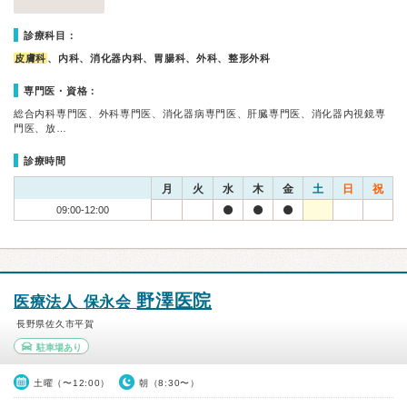
診療科目：
皮膚科
、内科、消化器内科、胃腸科、外科、整形外科
専門医・資格：
総合内科専門医、外科専門医、消化器病専門医、肝臓専門医、消化器内視鏡専
門医、放…
診療時間
月
火
水
木
金
土
日
祝
09:00-12:00
野澤医院
医療法人 保永会
長野県佐久市平賀
駐車場あり
土曜（〜12:00）
朝（8:30〜）