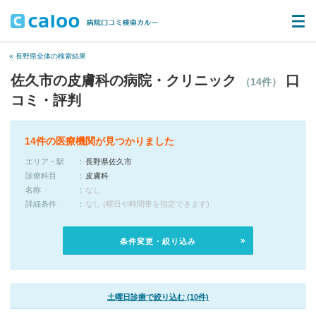
« 長野県全体の検索結果
佐久市の皮膚科の病院・クリニック
口
（14件）
コミ・評判
14件の医療機関が見つかりました
エリア・駅
長野県佐久市
診療科目
皮膚科
名称
なし
詳細条件
なし (曜日や時間帯を指定できます)
条件変更・絞り込み
土曜日診療で絞り込む (10件)