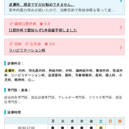
皮膚科、残念ですがお勧めできません。
長年内股の痒みが続いたので、治療目的で有給休暇を取って皮膚科を受診しました。 診察時間は1〜2分ほどで、症状の説明も無いまま薬を出しておきますの案内だけでした。 一月しても症状が改善されないので、
歯科口腔外科
5.0
口腔外科で親知らず1本抜歯手術しました
内科
心不全
5.0
リハビリテーション科
診療科目：
皮膚科
、内科、消化器内科、神経内科、外科、脳神経外科、整形外科、形成外
科、リハビリテーション科、泌尿器科、眼科、耳鼻咽喉科、産科、婦人科、小
児科、精神科、心…
専門医・資格：
総合内科専門医、総合診療専門医、アレルギー専門医、リウマチ専門医、感染
症専門医…
診療時間
月
火
水
木
金
土
日
祝
08:30-17:00