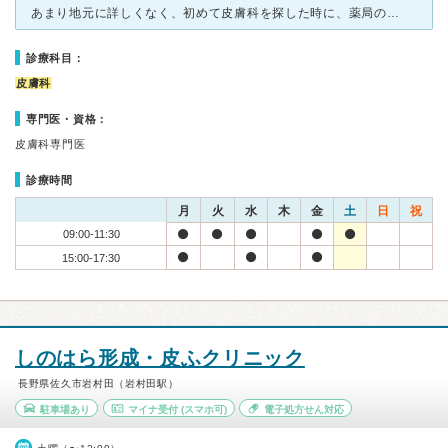
あまり地元に詳しくなく、初めて皮膚科を探した時に、薬局の方や病院関係の方に聞いて、皆さん口を揃えて真っ先に名前を挙げた病院です。 大体いつも待合室には何組か待っている患者さんがいますが、さほど長
診療科目：
皮膚科
専門医・資格：
皮膚科専門医
診療時間
月
火
水
木
金
土
日
祝
09:00-11:30
15:00-17:30
しのはら形成・皮ふクリニック
長野県佐久市岩村田（岩村田駅）
駐車場あり
マイナ受付
(スマホ可)
電子処方せん対応