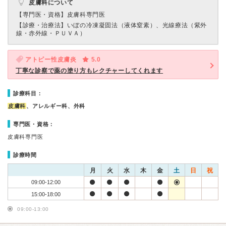
皮膚科について
【専門医・資格】
皮膚科専門医
【診療・治療法】
いぼの冷凍凝固法（液体窒素）、光線療法（紫外
線・赤外線・ＰＵＶＡ）
アトピー性皮膚炎
5.0
丁寧な診察で薬の塗り方もレクチャーしてくれます
診療科目：
皮膚科
、アレルギー科、外科
専門医・資格：
皮膚科専門医
診療時間
月
火
水
木
金
土
日
祝
09:00-12:00
15:00-18:00
09:00-13:00