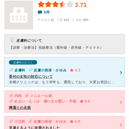
3.71
6件
アクセス数 7月:
451
| 6月:
495
皮膚科について
【診療・治療法】
光線療法（紫外線・赤外線・ＰＵＶＡ）
皮膚科の口コミ
皮膚科
皮膚の発疹・かゆみ
4.5
受付の女性の対応について
水嶋クリニックは、もう何年も、通院しており、大変お世話になっております。病状も、波はありますが、漢方と塗り薬等で、良くなっています 先生も、とても信頼する立派な、先生です。看護師のかたも、親切で親身
内科
メニエール病
めまい・むくみ・寝つきが悪い・不眠
5.0
噂通りの名医
小児科
皮膚の発疹・かゆみ
4.5
見違えるように改善されました