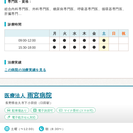
専門医・資格：
総合内科専門医、外科専門医、糖尿病専門医、呼吸器専門医、循環器専門医、
肝臓専門…
診療時間
月
火
水
木
金
土
日
祝
09:00-12:00
15:30-18:00
治療実績
この病院の治療実績を見る
雨宮病院
医療法人
長野県佐久市下小田切（臼田駅）
駐車場あり
電子決済可
マイナ受付
(スマホ可)
電子処方せん対応
土曜（〜12:00）
朝（8:30〜）