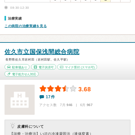
08:30-12:30
治療実績
この病院の治療実績を見る
佐久市立国保浅間総合病院
長野県佐久市岩村田（岩村田駅、佐久平駅）
駐車場あり
電子決済可
マイナ受付
(スマホ可)
電子処方せん対応
3.68
17件
アクセス数 7月:
946
| 6月:
967
皮膚科について
【診療・治療法】
いぼの冷凍凝固法（液体窒素）