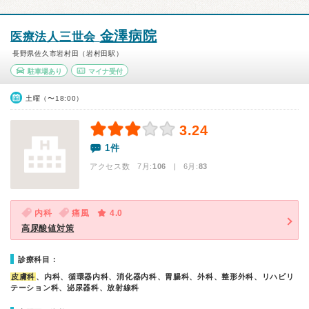
金澤病院
医療法人三世会
長野県佐久市岩村田（岩村田駅）
駐車場あり
マイナ受付
土曜（〜18:00）
3.24
1件
アクセス数 7月:
106
| 6月:
83
内科
痛風
4.0
高尿酸値対策
診療科目：
皮膚科
、内科、循環器内科、消化器内科、胃腸科、外科、整形外科、リハビリ
テーション科、泌尿器科、放射線科