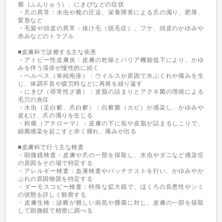
瘤（ふんりゅう）、にきびなどの症状
・爪の異常：水虫や靴の圧迫、栄養障害による爪の濁り、肥厚、
変形など
・毛髪や頭皮の異常：抜け毛（脱毛症）、フケ、頭皮のかゆみや
赤みなどのトラブル
■皮膚科で診療する主な疾患
・アトピー性皮膚炎：皮膚の乾燥とバリア機能低下により、かゆ
みを伴う湿疹が慢性的に続く
・ヘルペス（単純疱疹）：ウイルスが原因で水ぶくれや痛みを生
じ、体調不良や疲労時などに再発を繰り返す
・にきび（尋常性ざ瘡）：皮脂の詰まりとアクネ菌の増殖による
毛穴の炎症
・水虫（足白癬、爪白癬）：白癬菌（カビ）が感染し、かゆみや
皮むけ、爪の濁りを生じる
・粉瘤（アテローマ）：皮膚の下に垢や皮脂が詰まるしこりで、
細菌感染を起こすと赤く腫れ、痛みが出る
■皮膚科で行う主な検査
・顕微鏡検査：皮膚や爪の一部を採取し、水虫やダニなど感染症
の原因をその場で特定する
・アレルギー検査：血液検査やパッチテストを行い、かゆみやか
ぶれの原因物質を特定する
・ダーモスコピー検査：特殊な拡大鏡で、ほくろの良悪性やシミ
の状態を詳しく観察する
・皮膚生検：診断が難しい病気や腫瘍に対し、皮膚の一部を採取
して顕微鏡で精密に調べる