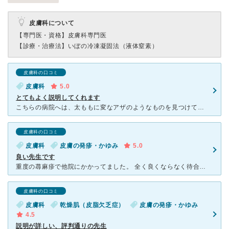
皮膚科について
【専門医・資格】
皮膚科専門医
【診療・治療法】
いぼの冷凍凝固法（液体窒素）
皮膚科の口コミ
皮膚科
5.0
とてもよく説明してくれます
こちらの病院へは、太ももに変なアザのようなものを見つけてしまい、もしかしたらメラノーマかもと心配になり受診しました。 とても混んでいてかなり待つようだったので受付だけして車で待っていました。 やっ
皮膚科の口コミ
皮膚科
皮膚の発疹・かゆみ
5.0
良い先生です
重度の蕁麻疹で他院にかかってました。 全く良くならなく待合室で疲れ切って待っていたところ、そこの看護師さんがそっと近づいてきて、おおくら皮膚科に行ってごらんと耳打ちし、足早に去っていきました。 多
皮膚科の口コミ
皮膚科
乾燥肌（皮脂欠乏症）
皮膚の発疹・かゆみ
4.5
説明が詳しい、評判通りの先生