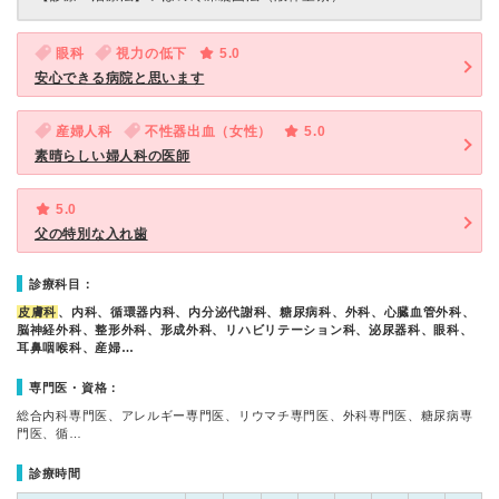
眼科
視力の低下
5.0
安心できる病院と思います
産婦人科
不性器出血（女性）
5.0
素晴らしい婦人科の医師
5.0
父の特別な入れ歯
診療科目：
皮膚科
、内科、循環器内科、内分泌代謝科、糖尿病科、外科、心臓血管外科、
脳神経外科、整形外科、形成外科、リハビリテーション科、泌尿器科、眼科、
耳鼻咽喉科、産婦…
専門医・資格：
総合内科専門医、アレルギー専門医、リウマチ専門医、外科専門医、糖尿病専
門医、循…
診療時間