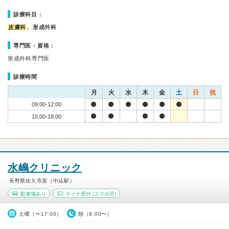
診療科目：
皮膚科
、形成外科
専門医・資格：
形成外科専門医
診療時間
月
火
水
木
金
土
日
祝
09:00-12:00
15:00-18:00
水嶋クリニック
長野県佐久市原（中込駅）
駐車場あり
マイナ受付
(スマホ可)
土曜（〜17:00）
朝（8:00〜）