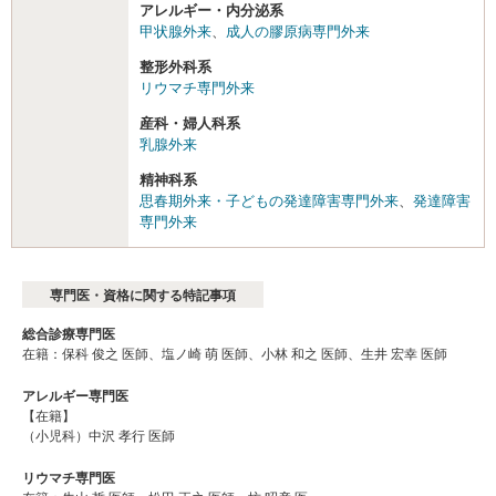
アレルギー・内分泌系
甲状腺外来
、
成人の膠原病専門外来
整形外科系
リウマチ専門外来
産科・婦人科系
乳腺外来
精神科系
思春期外来・子どもの発達障害専門外来
、
発達障害
専門外来
専門医・資格に関する特記事項
総合診療専門医
在籍：保科 俊之 医師、塩ノ崎 萌 医師、小林 和之 医師、生井 宏幸 医師
アレルギー専門医
【在籍】
（小児科）中沢 孝行 医師
リウマチ専門医