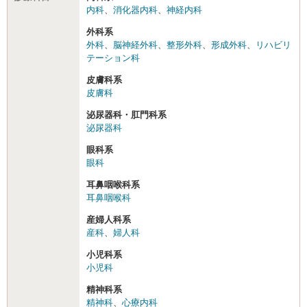
内科
、
消化器内科
、
神経内科
外科系
外科
、
脳神経外科
、
整形外科
、
形成外科
、
リハビリ
テーション科
皮膚科系
皮膚科
泌尿器科・肛門科系
泌尿器科
眼科系
眼科
耳鼻咽喉科系
耳鼻咽喉科
産婦人科系
産科
、
婦人科
小児科系
小児科
精神科系
精神科
、
心療内科