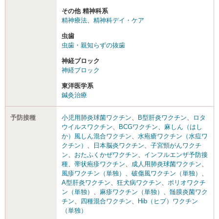
その他 精神科系
精神療法
、
精神科デイ・ケア
虫歯
虫歯・親知らずの抜歯
神経ブロック
神経ブロック
東洋医学系
鍼灸治療
予防接種
小児用肺炎球菌ワクチン
、
B型肝炎ワクチン
、
ロタ
ウイルスワクチン
、
BCGワクチン
、
麻しん（はし
か）風しん混合ワクチン
、
水疱瘡ワクチン（水痘ワ
クチン）
、
日本脳炎ワクチン
、
子宮頸がんワクチ
ン
、
おたふくかぜワクチン
、
インフルエンザ予防接
種
、
帯状疱疹ワクチン
、
成人用肺炎球菌ワクチン
、
風疹ワクチン（単独）
、
破傷風ワクチン（単独）
、
A型肝炎ワクチン
、
狂犬病ワクチン
、
ポリオワクチ
ン（単独）
、
麻疹ワクチン（単独）
、
髄膜炎菌ワク
チン
、
四種混合ワクチン
、
Hib（ヒブ）ワクチン
（単独）