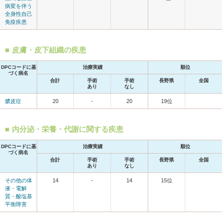
病変を伴う
全身性自己
免疫疾患
皮膚・皮下組織の疾患
DPCコードに基
治療実績
順位
づく病名
合計
手術
手術
長野県
全国
あり
なし
膿皮症
20
-
20
19位
内分泌・栄養・代謝に関する疾患
DPCコードに基
治療実績
順位
づく病名
合計
手術
手術
長野県
全国
あり
なし
その他の体
14
-
14
15位
液・電解
質・酸塩基
平衡障害