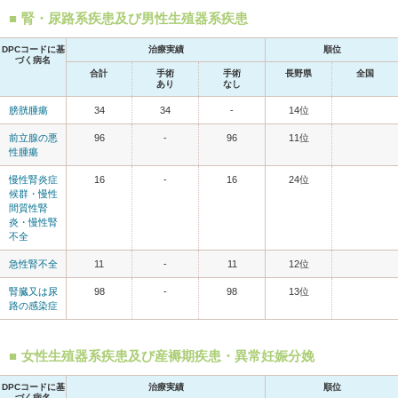
腎・尿路系疾患及び男性生殖器系疾患
DPCコードに基
治療実績
順位
づく病名
合計
手術
手術
長野県
全国
あり
なし
膀胱腫瘍
34
34
-
14位
前立腺の悪
96
-
96
11位
性腫瘍
慢性腎炎症
16
-
16
24位
候群・慢性
間質性腎
炎・慢性腎
不全
急性腎不全
11
-
11
12位
腎臓又は尿
98
-
98
13位
路の感染症
女性生殖器系疾患及び産褥期疾患・異常妊娠分娩
DPCコードに基
治療実績
順位
づく病名