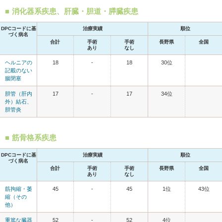
消化器系疾患、肝臓・胆道・膵臓疾患
DPCコードに基
治療実績
順位
づく病名
合計
手術
手術
長野県
全国
あり
なし
ヘルニアの
18
-
18
30位
記載のない
腸閉塞
胆管（肝内
17
-
17
34位
外）結石、
胆管炎
筋骨格系疾患
DPCコードに基
治療実績
順位
づく病名
合計
手術
手術
長野県
全国
あり
なし
筋拘縮・萎
45
-
45
1位
43位
縮（その
他）
重篤な臓器
52
-
52
4位