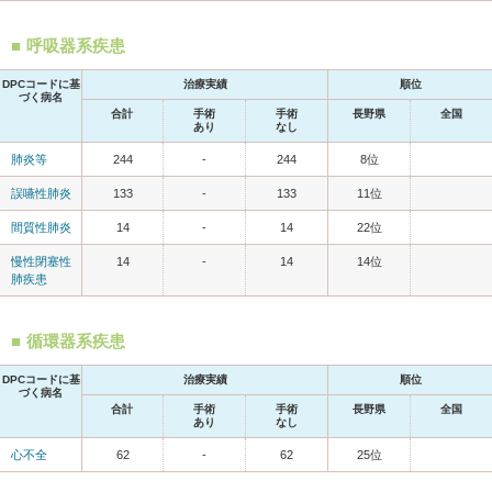
呼吸器系疾患
DPCコードに基
治療実績
順位
づく病名
合計
手術
手術
長野県
全国
あり
なし
肺炎等
244
-
244
8位
誤嚥性肺炎
133
-
133
11位
間質性肺炎
14
-
14
22位
慢性閉塞性
14
-
14
14位
肺疾患
循環器系疾患
DPCコードに基
治療実績
順位
づく病名
合計
手術
手術
長野県
全国
あり
なし
心不全
62
-
62
25位