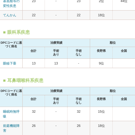
基底核等の
23
-
23
2位
44位
変性疾患
てんかん
22
-
22
18位
眼科系疾患
DPCコードに基
治療実績
順位
づく病名
合計
手術
手術
長野県
全国
あり
なし
眼瞼下垂
13
13
-
9位
耳鼻咽喉科系疾患
DPCコードに基
治療実績
順位
づく病名
合計
手術
手術
長野県
全国
あり
なし
睡眠時無呼
32
-
32
15位
吸
前庭機能障
26
-
26
18位
害