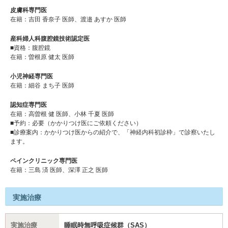
皮膚科専門医
在籍：吉田 香奈子 医師、渡邉 あすか 医師
産科婦人科腹腔鏡技術認定医
■資格：腹腔鏡
在籍：曽根原 健太 医師
小児神経専門医
在籍：細谷 まち子 医師
認知症専門医
在籍：高曽根 健 医師、小林 千夏 医師
■予約：必要（かかりつけ医にご依頼ください）
■診療案内：かかりつけ医からの紹介で、「神経内科初診枠」で診察いたし
ます。
ペインクリニック専門医
在籍：三島 済 医師、深澤 正之 医師
実施治療
実施治療
睡眠時無呼吸症候群（SAS）