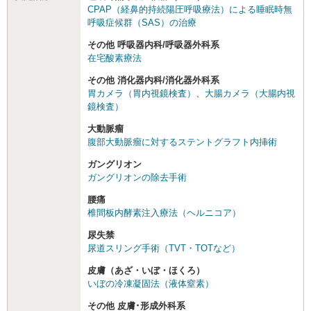
CPAP（経鼻的持続陽圧呼吸療法）による睡眠時無
呼吸症候群（SAS）の治療
その他 呼吸器内科/呼吸器外科系
在宅酸素療法
その他 消化器内科/消化器外科系
胃カメラ（胃内視鏡検査）
、
大腸カメラ（大腸内視
鏡検査）
大動脈瘤
腹部大動脈瘤に対するステントグラフト内挿術
ガングリオン
ガングリオンの除去手術
腰痛
椎間板内酵素注入療法（ヘルニコア）
尿失禁
尿道スリング手術（TVT・TOTなど）
皮膚（あざ・いぼ・ほくろ）
いぼの冷凍凝固法（液体窒素）
その他 皮膚･形成外科系