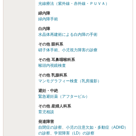
光線療法（紫外線・赤外線・ＰＵＶＡ）
緑内障
緑内障手術
白内障
水晶体再建術による白内障の手術
その他 眼科系
硝子体手術
、
小児視力障害の診療
その他 耳鼻咽喉科系
喉頭内視鏡検査
その他 乳腺科系
マンモグラフィー検査（乳房撮影）
避妊・中絶
緊急避妊薬（アフターピル）
その他 産婦人科系
育児相談
発達障害
自閉症の診察
、
小児の注意欠如・多動症（ADHD）
の診察
、
学習障害（LD）の診察