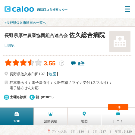
«長野県佐久市臼田の一覧へ
佐久総合病院
長野県厚生農業協同組合連合会
臼田駅
3.55
8件
？
地図
長野県佐久市臼田197【
】
駐車場あり
電子決済可
女医在籍
マイナ受付 (スマホ可)
電子処方せん対応
土曜も診療
朝（8:30〜）
8件
TOP
治療実績
地図
口コミ
アクセス数 7月：
630
| 6月：
537
| 年間：
5,329