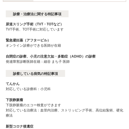
診療・治療法に関する特記事項
尿道スリング手術（TVT・TOTなど）
TVT手術、TOT手術に対応しています
緊急避妊薬（アフターピル）
オンライン診療ができる医師が在籍
自閉症の診察、小児の注意欠如・多動症（ADHD）の診察
発達障害診断医師在籍：細谷 まち子 医師
診察している病気の特記事項
てんかん
対応している診療科：小児科
下肢静脈瘤
下肢静脈瘤のエコー検査ができます
対応している治療法：血管内治療、ストリッピング手術、高位結紮術、硬化
療法
新型コロナ後遺症