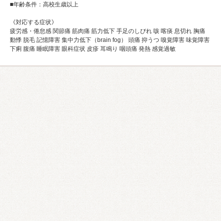
■年齢条件：高校生歳以上
《対応する症状》
疲労感・倦怠感 関節痛 筋肉痛 筋力低下 手足のしびれ 咳 喀痰 息切れ 胸痛
動悸 脱毛 記憶障害 集中力低下（brain fog） 頭痛 抑うつ 嗅覚障害 味覚障害
下痢 腹痛 睡眠障害 眼科症状 皮疹 耳鳴り 咽頭痛 発熱 感覚過敏