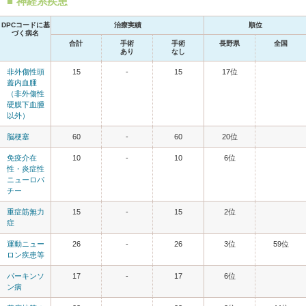
神経系疾患
DPCコードに基
治療実績
順位
づく病名
合計
手術
手術
長野県
全国
あり
なし
非外傷性頭
15
-
15
17位
蓋内血腫
（非外傷性
硬膜下血腫
以外）
脳梗塞
60
-
60
20位
免疫介在
10
-
10
6位
性・炎症性
ニューロパ
チー
重症筋無力
15
-
15
2位
症
運動ニュー
26
-
26
3位
59位
ロン疾患等
パーキンソ
17
-
17
6位
ン病