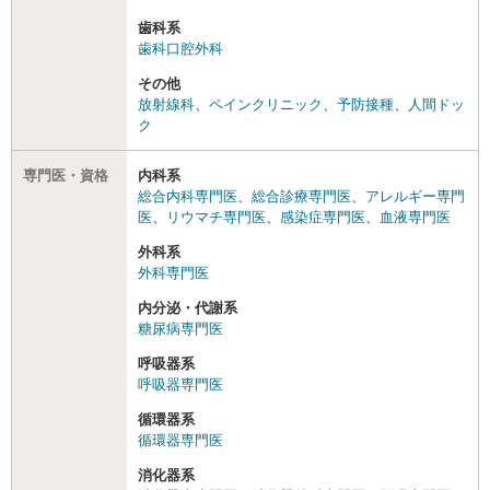
歯科系
歯科口腔外科
その他
放射線科
、
ペインクリニック
、
予防接種
、
人間ドッ
ク
専門医・資格
内科系
総合内科専門医
、
総合診療専門医
、
アレルギー専門
医
、
リウマチ専門医
、
感染症専門医
、
血液専門医
外科系
外科専門医
内分泌・代謝系
糖尿病専門医
呼吸器系
呼吸器専門医
循環器系
循環器専門医
消化器系