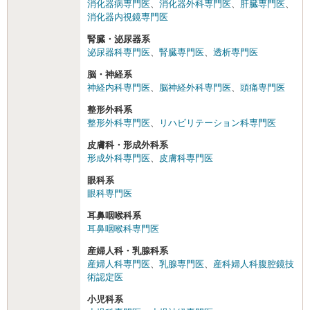
消化器病専門医
、
消化器外科専門医
、
肝臓専門医
、
消化器内視鏡専門医
腎臓・泌尿器系
泌尿器科専門医
、
腎臓専門医
、
透析専門医
脳・神経系
神経内科専門医
、
脳神経外科専門医
、
頭痛専門医
整形外科系
整形外科専門医
、
リハビリテーション科専門医
皮膚科・形成外科系
形成外科専門医
、
皮膚科専門医
眼科系
眼科専門医
耳鼻咽喉科系
耳鼻咽喉科専門医
産婦人科・乳腺科系
産婦人科専門医
、
乳腺専門医
、
産科婦人科腹腔鏡技
術認定医
小児科系