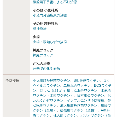
腹腔鏡下手術による不妊治療
その他 小児科系
小児内分泌疾患の診療
その他 精神科系
精神療法
虫歯
虫歯・親知らずの抜歯
神経ブロック
神経ブロック
がんの治療
外来での化学療法
予防接種
小児用肺炎球菌ワクチン
、
B型肝炎ワクチン
、
ロタ
ウイルスワクチン
、
二種混合ワクチン
、
BCGワクチ
ン
、
麻しん（はしか）風しん混合ワクチン
、
水疱瘡
ワクチン（水痘ワクチン）
、
日本脳炎ワクチン
、
お
たふくかぜワクチン
、
インフルエンザ予防接種
、
帯
状疱疹ワクチン
、
成人用肺炎球菌ワクチン
、
風疹ワ
クチン（単独）
、
破傷風ワクチン（単独）
、
A型肝
炎ワクチン
、
狂犬病ワクチン
、
ポリオワクチン（単