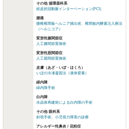
その他 循環器科系
経皮的冠動脈インターベーション(PCI)
腰痛
腰椎椎間板ヘルニア摘出術
、
椎間板内酵素注入療法
（ヘルニコア）
変形性膝関節症
人工膝関節置換術
変形性股関節症
人工股関節置換術
皮膚（あざ・いぼ・ほくろ）
いぼの冷凍凝固法（液体窒素）
緑内障
緑内障手術
白内障
水晶体再建術による白内障の手術
その他 眼科系
斜視手術
、
小児視力障害の診療
アレルギー性鼻炎 / 花粉症