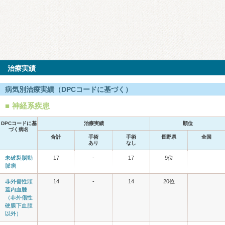
治療実績
病気別治療実績（DPCコードに基づく）
神経系疾患
DPCコードに基
治療実績
順位
づく病名
合計
手術
手術
長野県
全国
あり
なし
未破裂脳動
17
-
17
9位
脈瘤
非外傷性頭
14
-
14
20位
蓋内血腫
（非外傷性
硬膜下血腫
以外）