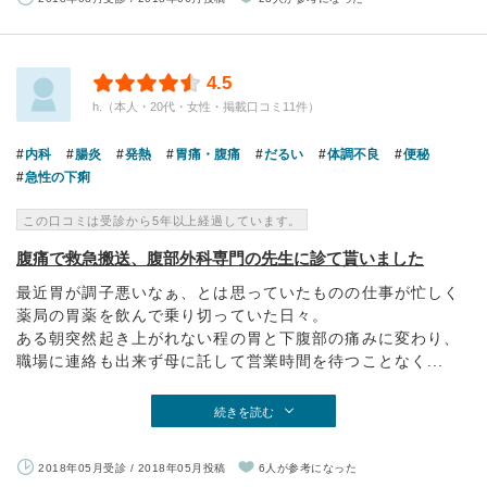
4.5
h.（本人・20代・女性・掲載口コミ11件）
内科
腸炎
発熱
胃痛・腹痛
だるい
体調不良
便秘
急性の下痢
この口コミは受診から5年以上経過しています。
腹痛で救急搬送、腹部外科専門の先生に診て貰いました
最近胃が調子悪いなぁ、とは思っていたものの仕事が忙しく
薬局の胃薬を飲んで乗り切っていた日々。
ある朝突然起き上がれない程の胃と下腹部の痛みに変わり、
職場に連絡も出来ず母に託して営業時間を待つことなく...
続きを読む
2018年05月受診 / 2018年05月投稿
6人が参考になった