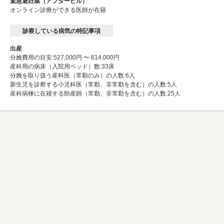
緊急避妊薬（アフターピル）
オンライン診療ができる医師が在籍
診察している病気の特記事項
出産
分娩費用の目安:527,000円 〜 614,000円
産科用の病床（入院用ベッド）数:33床
分娩を取り扱う産科医（常勤のみ）の人数:6⼈
新生児を診察する小児科医（常勤、非常勤を含む）の人数:5⼈
産科病棟に在籍する助産師（常勤、非常勤を含む）の人数:25⼈