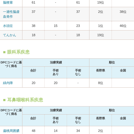
脳梗塞
61
-
61
19位
一過性脳虚
37
-
37
2位
38位
血発作
水頭症
38
15
23
1位
46位
てんかん
18
-
18
19位
眼科系疾患
DPCコードに基
治療実績
順位
づく病名
合計
手術
手術
長野県
全国
あり
なし
緑内障
20
20
-
8位
耳鼻咽喉科系疾患
DPCコードに基
治療実績
順位
づく病名
合計
手術
手術
長野県
全国
あり
なし
扁桃周囲膿
48
14
34
2位