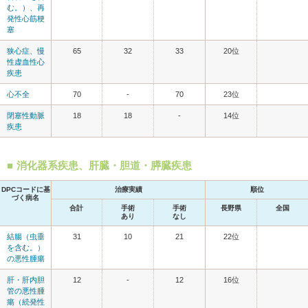
む。）、再
発性心筋梗
塞
狭心症、慢
65
32
33
20位
性虚血性心
疾患
心不全
70
-
70
23位
閉塞性動脈
18
18
-
14位
疾患
消化器系疾患、肝臓・胆道・膵臓疾患
DPCコードに基
治療実績
順位
づく病名
合計
手術
手術
長野県
全国
あり
なし
結腸（虫垂
31
10
21
22位
を含む。）
の悪性腫瘍
肝・肝内胆
12
-
12
16位
管の悪性腫
瘍（続発性