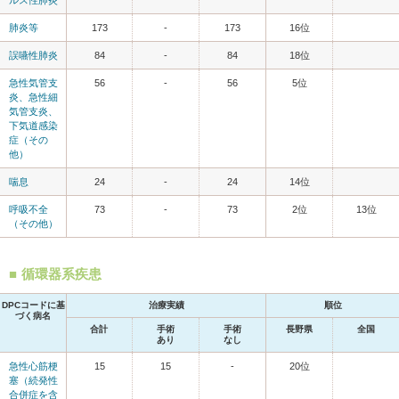
肺炎等
173
-
173
16位
誤嚥性肺炎
84
-
84
18位
急性気管支
56
-
56
5位
炎、急性細
気管支炎、
下気道感染
症（その
他）
喘息
24
-
24
14位
呼吸不全
73
-
73
2位
13位
（その他）
循環器系疾患
DPCコードに基
治療実績
順位
づく病名
合計
手術
手術
長野県
全国
あり
なし
急性心筋梗
15
15
-
20位
塞（続発性
合併症を含