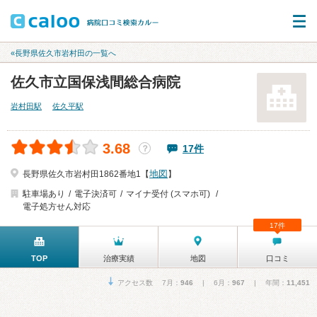
«長野県佐久市岩村田の一覧へ
佐久市立国保浅間総合病院
岩村田駅
佐久平駅
3.68
17件
？
地図
長野県佐久市岩村田1862番地1【
】
駐車場あり
電子決済可
マイナ受付 (スマホ可)
電子処方せん対応
17件
TOP
治療実績
地図
口コミ
アクセス数 7月：
946
| 6月：
967
| 年間：
11,451