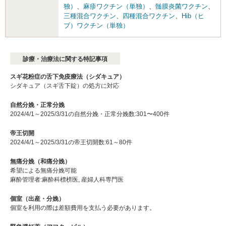
独）
、
麻疹ワクチン（単独）
、
髄膜炎菌ワクチン
、
三種混合ワクチン
、
四種混合ワクチン
、
Hib（ヒ
ブ）ワクチン（単独）
診療・治療法に関する特記事項
スギ花粉症の舌下免疫療法（シダキュア）
シダキュア（スギ舌下錠）の処方に対応
自然分娩・正常分娩
2024/4/1～2025/3/31の自然分娩・正常分娩数:301〜400件
帝王切開
2024/4/1～2025/3/31の帝王切開数:61～80件
無痛分娩（和痛分娩）
希望による無痛分娩可能
麻酔管理者:麻酔科標榜医, 産婦人科専門医
個室（出産・分娩）
個室を利用の際は差額費用を支払う必要があります。