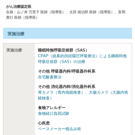
がん治療認定医
在籍：⼭ノ井 万⾥⼦ 医師（指導医）、太⽥ 雄治郎 医師（指導医）、富岡
寛⾏ 医師（指導医）
実施治療
実施治療
睡眠時無呼吸症候群（SAS）
CPAP（経鼻的持続陽圧呼吸療法）による睡眠時無
呼吸症候群（SAS）の治療
その他 呼吸器内科/呼吸器外科系
在宅酸素療法
その他 消化器内科/消化器外科系
胃カメラ（胃内視鏡検査）
、
大腸カメラ（大腸内視
鏡検査）
食物アレルギー
食物経口負荷試験
心疾患
ペースメーカー植込み術