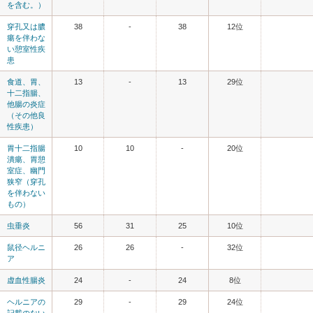
を含む。）
穿孔又は膿
38
-
38
12位
瘍を伴わな
い憩室性疾
患
食道、胃、
13
-
13
29位
十二指腸、
他腸の炎症
（その他良
性疾患）
胃十二指腸
10
10
-
20位
潰瘍、胃憩
室症、幽門
狭窄（穿孔
を伴わない
もの）
虫垂炎
56
31
25
10位
鼠径ヘルニ
26
26
-
32位
ア
虚血性腸炎
24
-
24
8位
ヘルニアの
29
-
29
24位
記載のない