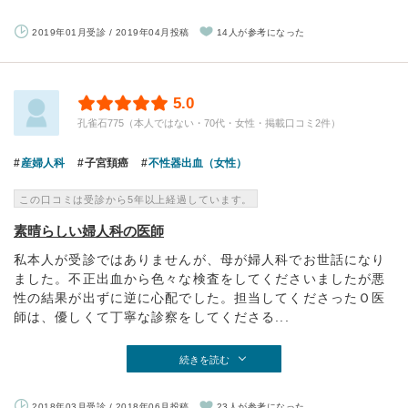
2019年01月受診 / 2019年04月投稿
14人が参考になった
5.0
孔雀石775（本人ではない・70代・女性・掲載口コミ2件）
産婦人科
子宮頚癌
不性器出血（女性）
この口コミは受診から5年以上経過しています。
素晴らしい婦人科の医師
私本人が受診ではありませんが、母が婦人科でお世話になり
ました。不正出血から色々な検査をしてくださいましたが悪
性の結果が出ずに逆に心配でした。担当してくださったＯ医
師は、優しくて丁寧な診察をしてくださる...
続きを読む
2018年03月受診 / 2018年06月投稿
23人が参考になった