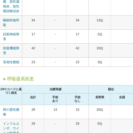
瘍、急性扁
桃炎、急性
咽頭喉頭炎
睡眠時無呼
34
-
34
13位
吸
顔面神経障
17
-
17
2位
害
前庭機能障
42
-
42
10位
害
突発性難聴
23
-
23
3位
呼吸器系疾患
DPCコードに基
治療実績
順位
づく病名
合計
手術
手術
長野県
全国
あり
なし
肺の悪性腫
28
13
15
20位
瘍
インフルエ
29
-
29
5位
ンザ、ウイ
ルス性肺炎