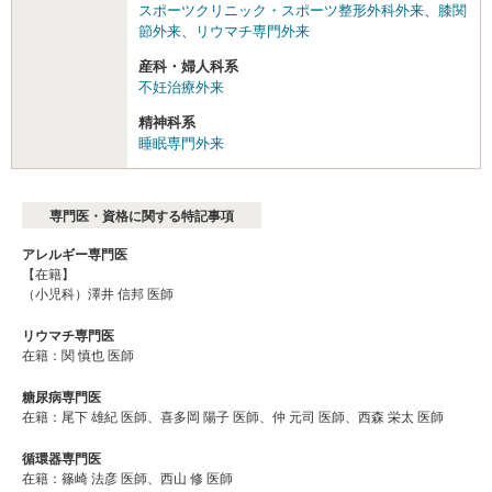
スポーツクリニック・スポーツ整形外科外来
、
膝関
節外来
、
リウマチ専門外来
産科・婦人科系
不妊治療外来
精神科系
睡眠専門外来
専門医・資格に関する特記事項
アレルギー専門医
【在籍】
（小児科）澤井 信邦 医師
リウマチ専門医
在籍：関 慎也 医師
糖尿病専門医
在籍：尾下 雄紀 医師、喜多岡 陽子 医師、仲 元司 医師、西森 栄太 医師
循環器専門医
在籍：篠崎 法彦 医師、西山 修 医師