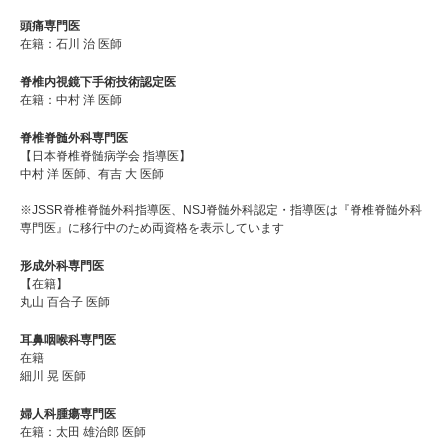
頭痛専門医
在籍：石川 治 医師
脊椎内視鏡下手術技術認定医
在籍：中村 洋 医師
脊椎脊髄外科専門医
【日本脊椎脊髄病学会 指導医】
中村 洋 医師、有吉 大 医師
※JSSR脊椎脊髄外科指導医、NSJ脊髄外科認定・指導医は『脊椎脊髄外科
専門医』に移行中のため両資格を表示しています
形成外科専門医
【在籍】
丸山 百合子 医師
耳鼻咽喉科専門医
在籍
細川 晃 医師
婦人科腫瘍専門医
在籍：太田 雄治郎 医師