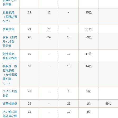
腸閉塞
胆嚢疾患
12
12
-
15位
（胆嚢結石
など）
胆嚢炎等
21
21
-
21位
胆管（肝内
42
24
18
23位
外）結石、
胆管炎
急性膵炎、
10
-
10
17位
被包化壊死
腹膜炎、腹
10
-
10
14位
腔内膿瘍
（女性器臓
器を除
く。）
ウイルス性
70
-
70
5位
腸炎
細菌性腸炎
29
-
29
1位
89位
その他の消
12
-
12
4位
化器等の障