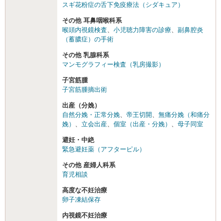
スギ花粉症の舌下免疫療法（シダキュア）
その他 耳鼻咽喉科系
喉頭内視鏡検査
、
小児聴力障害の診療
、
副鼻腔炎
（蓄膿症）の手術
その他 乳腺科系
マンモグラフィー検査（乳房撮影）
子宮筋腫
子宮筋腫摘出術
出産（分娩）
自然分娩・正常分娩
、
帝王切開
、
無痛分娩（和痛分
娩）
、
立会出産
、
個室（出産・分娩）
、
母子同室
避妊・中絶
緊急避妊薬（アフターピル）
その他 産婦人科系
育児相談
高度な不妊治療
卵子凍結保存
内視鏡不妊治療