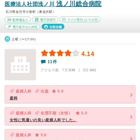
浅ノ川総合病院
医療法人社団浅ノ川
石川県金沢市小坂町（東金沢駅）
駐車場あり
電子決済可
マイナ受付
(スマホ可)
電子処方せん対応
女医在籍
土曜（〜17:00）
4.14
11件
アクセス数 7月:
639
| 6月:
641
産婦人科
出産
5.0
産科
産婦人科
生理不順（女性）
5.0
女性に気遣いの良い産婦人科でした。
産婦人科
5.0