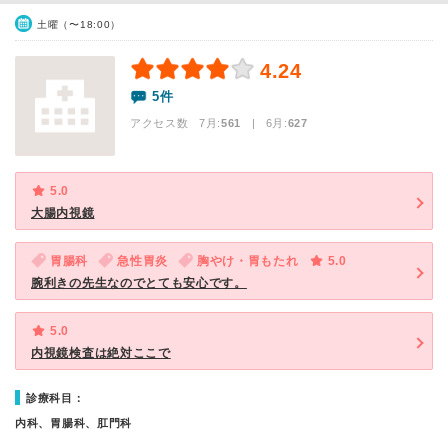
土曜（〜18:00）
4.24
5件
アクセス数 7月:
561
| 6月:
627
5.0
大腸内視鏡
胃腸科
急性胃炎
胸やけ・胃もたれ
5.0
腕利きの先生なのでとても安心です。
5.0
内視鏡検査は絶対ここで
診療科目：
内科、胃腸科、肛門科