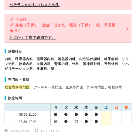
ベテランのおじいちゃん先生
小児科
発熱（子供）・腹痛・吐き気・嘔吐（子供）・咳・呼吸困難（子供）・下痢（子供）
5.0
とにかく丁寧で親切です。
診療科目：
内科、呼吸器内科、循環器内科、消化器内科、内分泌代謝科、糖尿病科、リウ
マチ科、神経内科、血液内科、腎臓内科、外科、脳神経外科、整形外科、リハ
ビリテーション科、皮膚科、泌…
専門医・資格：
総合内科専門医
、アレルギー専門医、血液専門医、外科専門医、糖尿病専…
診療時間
月
火
水
木
金
土
日
祝
08:30-11:30
13:30-17:00
13:00-17:00
13:30-15:00