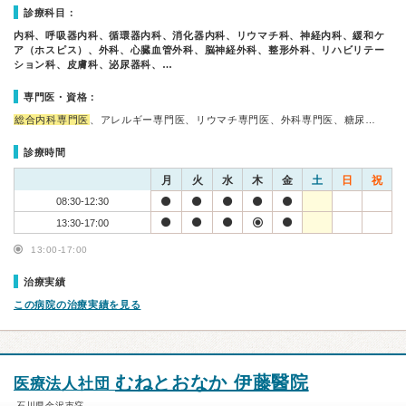
診療科目：
内科、呼吸器内科、循環器内科、消化器内科、リウマチ科、神経内科、緩和ケ
ア（ホスピス）、外科、心臓血管外科、脳神経外科、整形外科、リハビリテー
ション科、皮膚科、泌尿器科、…
専門医・資格：
総合内科専門医
、アレルギー専門医、リウマチ専門医、外科専門医、糖尿…
診療時間
月
火
水
木
金
土
日
祝
08:30-12:30
13:30-17:00
13:00-17:00
治療実績
この病院の治療実績を見る
むねとおなか 伊藤醫院
医療法人社団
石川県金沢市窪