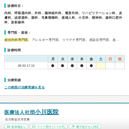
診療科目：
内科、呼吸器内科、外科、脳神経外科、整形外科、リハビリテーション科、皮
膚科、泌尿器科、眼科、耳鼻咽喉科、産婦人科、小児科、精神科、歯科口腔外
科、放射線科
専門医・資格：
総合内科専門医
、アレルギー専門医、リウマチ専門医、感染症専門医、血…
診療時間
月
火
水
木
金
土
日
祝
08:30-17:15
治療実績
この病院の治療実績を見る
小川医院
医療法人社団
石川県金沢市笠舞
駐車場あり
マイナ受付
(スマホ可)
電子処方せん対応