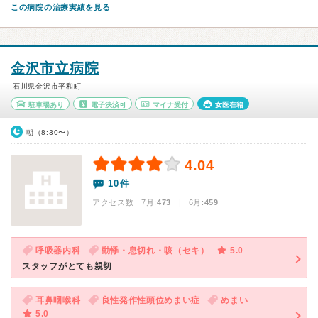
この病院の治療実績を見る
金沢市立病院
石川県金沢市平和町
駐車場あり
電子決済可
マイナ受付
女医在籍
朝（8:30〜）
4.04
10件
アクセス数 7月:
473
| 6月:
459
呼吸器内科
動悸・息切れ・咳（セキ）
5.0
スタッフがとても親切
耳鼻咽喉科
良性発作性頭位めまい症
めまい
5.0