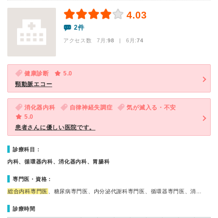
4.03
2件
アクセス数 7月:
98
| 6月:
74
健康診断
5.0
頸動脈エコー
消化器内科
自律神経失調症
気が滅入る・不安
5.0
患者さんに優しい医院です。
診療科目：
内科、循環器内科、消化器内科、胃腸科
専門医・資格：
総合内科専門医
、糖尿病専門医、内分泌代謝科専門医、循環器専門医、消…
診療時間