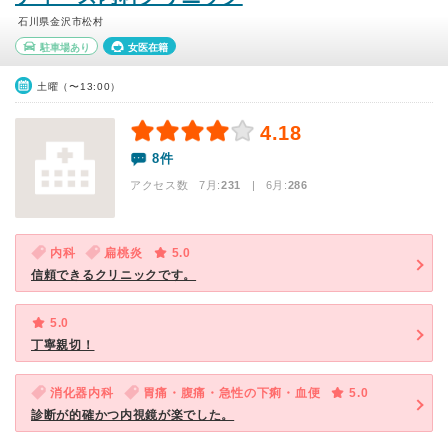
石川県金沢市松村
駐車場あり
女医在籍
土曜（〜13:00）
4.18
8件
アクセス数 7月:
231
| 6月:
286
内科
扁桃炎
5.0
信頼できるクリニックです。
5.0
丁寧親切！
消化器内科
胃痛・腹痛・急性の下痢・血便
5.0
診断が的確かつ内視鏡が楽でした。