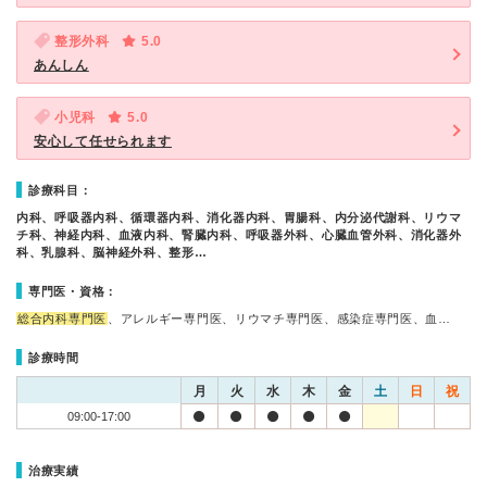
整形外科
5.0
あんしん
小児科
5.0
安心して任せられます
診療科目：
内科、呼吸器内科、循環器内科、消化器内科、胃腸科、内分泌代謝科、リウマ
チ科、神経内科、血液内科、腎臓内科、呼吸器外科、心臓血管外科、消化器外
科、乳腺科、脳神経外科、整形…
専門医・資格：
総合内科専門医
、アレルギー専門医、リウマチ専門医、感染症専門医、血…
診療時間
月
火
水
木
金
土
日
祝
09:00-17:00
治療実績