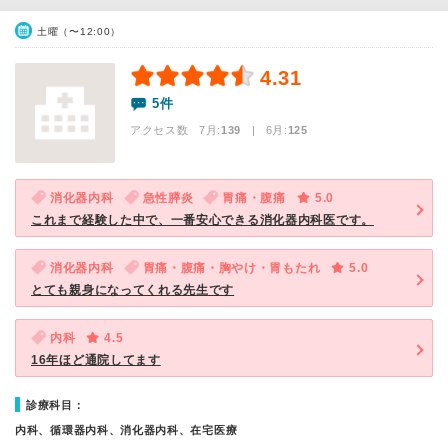
土曜（〜12:00）
4.31
5件
アクセス数 7月:
139
| 6月:
125
消化器内科
急性膵炎
胃痛・腹痛
5.0
これまで経験した中で、一番安心できる消化器内科医です。
消化器内科
胃痛・腹痛・胸やけ・胃もたれ
5.0
とても親身になってくれる先生です
内科
4.5
16年ほど通院してます
診療科目：
内科、循環器内科、消化器内科、在宅医療