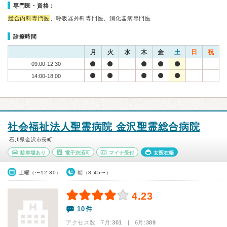
専門医・資格：
総合内科専門医
、呼吸器外科専門医、消化器病専門医
診療時間
月
火
水
木
金
土
日
祝
09:00-12:30
14:00-18:00
社会福祉法人聖霊病院 金沢聖霊総合病院
石川県金沢市長町
駐車場あり
電子決済可
マイナ受付
女医在籍
土曜（〜12:30）
朝（8:45〜）
4.23
10件
アクセス数 7月:
301
| 6月:
389