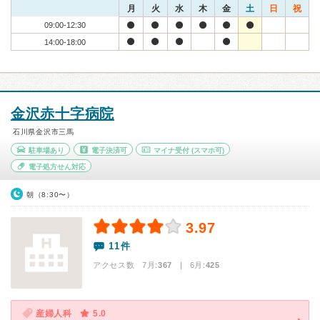
月
火
水
木
金
土
日
祝
09:00-12:30
14:00-18:00
金沢赤十字病院
石川県金沢市三馬
駐車場あり
電子決済可
マイナ受付
(スマホ可)
電子処方せん対応
朝（8:30〜）
3.97
11件
アクセス数 7月:
367
| 6月:
425
産婦人科
5.0