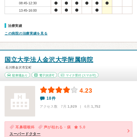
08:45-12:30
13:45-16:00
治療実績
この病院の治療実績を見る
国立大学法人金沢大学附属病院
石川県金沢市宝町
駐車場あり
電子決済可
マイナ受付
(スマホ可)
4.23
18件
アクセス数 7月:
1,929
| 6月:
1,752
耳鼻咽喉科
声が枯れる・痰
5.0
スーパードクター