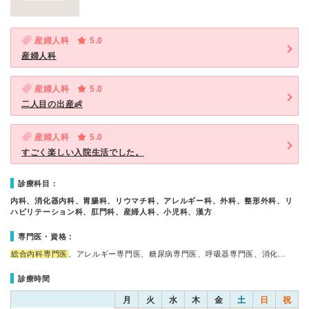
産婦人科
5.0
産婦人科
産婦人科
5.0
二人目の出産👶
産婦人科
5.0
すごく楽しい入院生活でした。
診療科目：
内科、消化器内科、胃腸科、リウマチ科、アレルギー科、外科、整形外科、リ
ハビリテーション科、肛門科、産婦人科、小児科、漢方
専門医・資格：
総合内科専門医
、アレルギー専門医、糖尿病専門医、呼吸器専門医、消化…
診療時間
月
火
水
木
金
土
日
祝