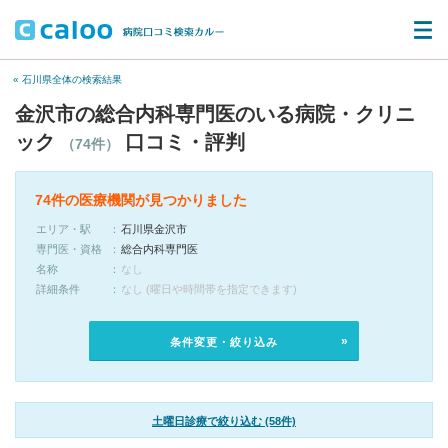
« 石川県全体の検索結果
金沢市の総合内科専門医のいる病院・クリニ
ック
口コミ・評判
（74件）
74件の医療機関が見つかりました
エリア・駅
石川県金沢市
専門医・資格
総合内科専門医
名称
なし
詳細条件
なし (曜日や時間帯を指定できます)
条件変更・絞り込み
土曜日診療で絞り込む (58件)