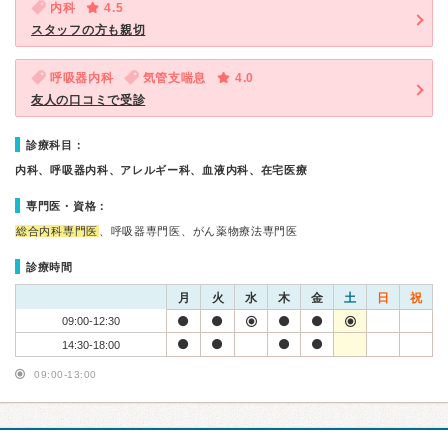
内科
4.5
スタッフの方も親切
呼吸器内科
気管支喘息
4.0
友人の口コミで受診
診療科目：
内科、呼吸器内科、アレルギー科、血液内科、在宅医療
専門医・資格：
総合内科専門医
、呼吸器専門医、がん薬物療法専門医
診療時間
月
火
水
木
金
土
日
祝
09:00-12:30
14:30-18:00
09:00-13:00