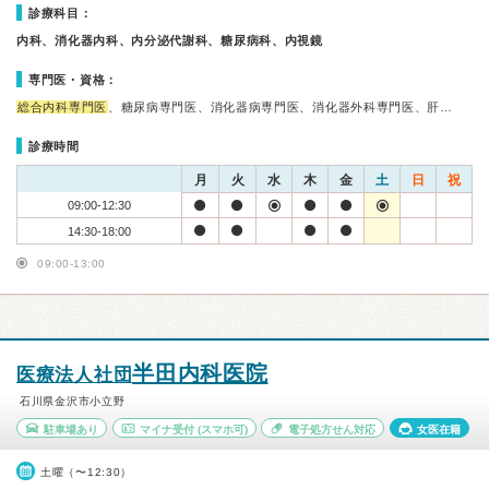
診療科目：
内科、消化器内科、内分泌代謝科、糖尿病科、内視鏡
専門医・資格：
総合内科専門医
、糖尿病専門医、消化器病専門医、消化器外科専門医、肝…
診療時間
月
火
水
木
金
土
日
祝
09:00-12:30
14:30-18:00
09:00-13:00
半田内科医院
医療法人社団
石川県金沢市小立野
駐車場あり
マイナ受付
(スマホ可)
電子処方せん対応
女医在籍
土曜（〜12:30）