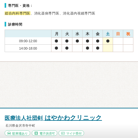
専門医・資格：
総合内科専門医
、消化器病専門医、消化器内視鏡専門医
診療時間
月
火
水
木
金
土
日
祝
09:00-12:00
14:00-18:00
はやかわクリニック
医療法人社団剣
石川県金沢市寺中町
駐車場あり
電子決済可
マイナ受付