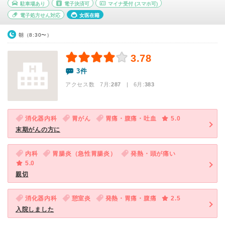
駐車場あり
電子決済可
マイナ受付
(スマホ可)
電子処方せん対応
女医在籍
朝（8:30〜）
3.78
3件
アクセス数 7月:
287
| 6月:
383
消化器内科
胃がん
胃痛・腹痛・吐血
5.0
末期がんの方に
内科
胃腸炎（急性胃腸炎）
発熱・頭が痛い
5.0
親切
消化器内科
憩室炎
発熱・胃痛・腹痛
2.5
入院しました