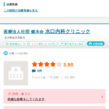
治療実績
この病院の治療実績を見る
水口内科クリニック
医療法人社団 健水会
石川県金沢市鞍月
駐車場あり
マイナ受付
(スマホ可)
電子処方せん対応
女医在籍
土曜（〜13:00）
3.90
4件
アクセス数 7月:
323
| 6月:
257
内科
5.0
的確な診断をしてくれます