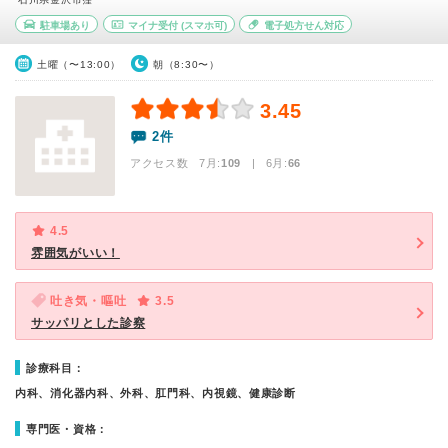
駐車場あり
マイナ受付
(スマホ可)
電子処方せん対応
土曜（〜13:00）
朝（8:30〜）
3.45
2件
アクセス数 7月:
109
| 6月:
66
4.5
雰囲気がいい！
吐き気・嘔吐
3.5
サッパリとした診察
診療科目：
内科、消化器内科、外科、肛門科、内視鏡、健康診断
専門医・資格：