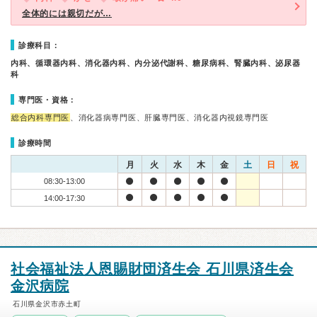
全体的には親切だが…
診療科目：
内科、循環器内科、消化器内科、内分泌代謝科、糖尿病科、腎臓内科、泌尿器
科
専門医・資格：
総合内科専門医
、消化器病専門医、肝臓専門医、消化器内視鏡専門医
診療時間
月
火
水
木
金
土
日
祝
08:30-13:00
14:00-17:30
社会福祉法人恩賜財団済生会 石川県済生会
金沢病院
石川県金沢市赤土町