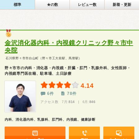
標準
★の数
レビュー数
新着・更新
金沢消化器内科・内視鏡クリニック野々市中
央院
石川県野々市市白山町（野々市工大前駅、馬替駅）
野々市市の内科・消化器・内視鏡・肝臓・肛門・乳腺外科、女性医師・
内視鏡専門医在籍、駐車場、土日診療
4.14
6件
78件
アクセス数 7月:
814
| 6月:
846
内科、消化器内科、乳腺科、肛門科、内視鏡、健康診断