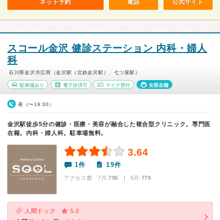
ネット予約
電話
公式サイト
スコール金沢 健診ステーション 内科・婦人
科
石川県金沢市広岡（金沢駅（北鉄金沢駅）、七ツ屋駅）
駐車場あり
電子決済可
マイナ受付
女医在籍
夜（〜19:30）
金沢駅徒歩5分の健診・医療・美容が融合した複合型クリニック。専門医
在籍。内科・婦人科。駐車場無料。
3.64
1件
19件
アクセス数 7月:
795
| 6月:
779
人間ドック
5.0