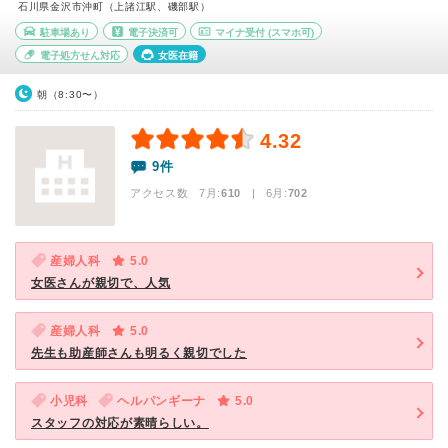
石川県金沢市沖町（上諸江駅、磯部駅）
駐車場あり
電子決済可
マイナ受付
(スマホ可)
電子処方せん対応
女医在籍
朝（8:30〜）
4.32
9件
アクセス数 7月:
610
| 6月:
702
産婦人科
5.0
女医さんが親切で、人気
産婦人科
5.0
先生も助産師さんも明るく親切でした
小児科
ヘルパンギーナ
5.0
スタッフの対応が素晴らしい。