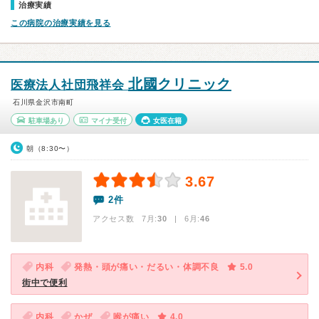
治療実績
この病院の治療実績を見る
北國クリニック
医療法人社団飛祥会
石川県金沢市南町
駐車場あり
マイナ受付
女医在籍
朝（8:30〜）
3.67
2件
アクセス数 7月:
30
| 6月:
46
内科
発熱・頭が痛い・だるい・体調不良
5.0
街中で便利
内科
かぜ
喉が痛い
4.0