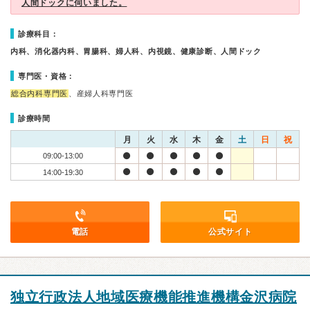
人間ドックに伺いました。
診療科目：
内科、消化器内科、胃腸科、婦人科、内視鏡、健康診断、人間ドック
専門医・資格：
総合内科専門医
、産婦人科専門医
診療時間
月
火
水
木
金
土
日
祝
09:00-13:00
14:00-19:30
電話
公式サイト
独立行政法人地域医療機能推進機構金沢病院