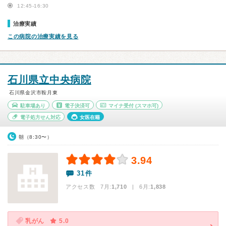
12:45-16:30
治療実績
この病院の治療実績を見る
石川県立中央病院
石川県金沢市鞍月東
駐車場あり
電子決済可
マイナ受付
(スマホ可)
電子処方せん対応
女医在籍
朝（8:30〜）
3.94
31件
アクセス数 7月:
1,710
| 6月:
1,838
乳がん
5.0