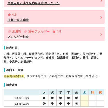
産婦人科と小児科内科を利用しました
4.5
信頼できる病院
皮膚科
薬物アレルギー
4.5
アレルギー検査
診療科目：
内科、呼吸器内科、循環器内科、消化器内科、外科、乳腺科、脳神経外科、整
形外科、リハビリテーション科、皮膚科、泌尿器科、肛門科、眼科、産婦人
科、小児科、放射線科
専門医・資格：
総合内科専門医
、リウマチ専門医、外科専門医、糖尿病専門医、内分泌代…
診療時間
月
火
水
木
金
土
日
祝
08:30-12:00
12:45-17:00