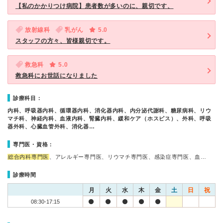
【私のかかりつけ病院】患者数が多いのに、親切です、
放射線科
乳がん
5.0
スタッフの方々、皆様親切です。
救急科
5.0
救急科にお世話になりました
診療科目：
内科、呼吸器内科、循環器内科、消化器内科、内分泌代謝科、糖尿病科、リウ
マチ科、神経内科、血液内科、腎臓内科、緩和ケア（ホスピス）、外科、呼吸
器外科、心臓血管外科、消化器…
専門医・資格：
総合内科専門医
、アレルギー専門医、リウマチ専門医、感染症専門医、血…
診療時間
月
火
水
木
金
土
日
祝
08:30-17:15