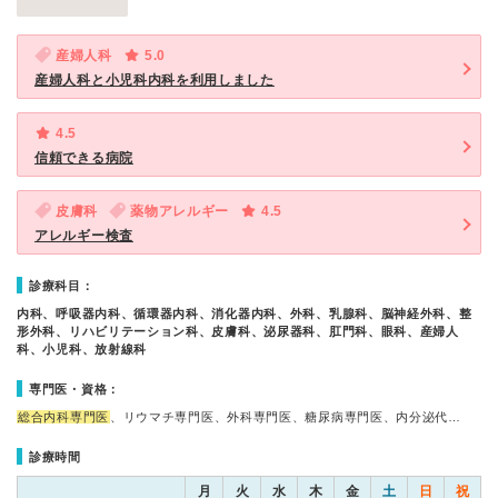
産婦人科
5.0
産婦人科と小児科内科を利用しました
4.5
信頼できる病院
皮膚科
薬物アレルギー
4.5
アレルギー検査
診療科目：
内科、呼吸器内科、循環器内科、消化器内科、外科、乳腺科、脳神経外科、整
形外科、リハビリテーション科、皮膚科、泌尿器科、肛門科、眼科、産婦人
科、小児科、放射線科
専門医・資格：
総合内科専門医
、リウマチ専門医、外科専門医、糖尿病専門医、内分泌代…
診療時間
月
火
水
木
金
土
日
祝