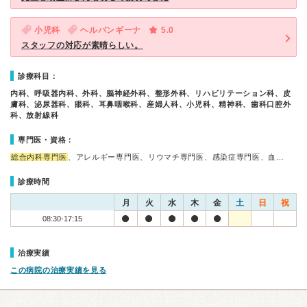
小児科
ヘルパンギーナ
5.0
スタッフの対応が素晴らしい。
診療科目：
内科、呼吸器内科、外科、脳神経外科、整形外科、リハビリテーション科、皮
膚科、泌尿器科、眼科、耳鼻咽喉科、産婦人科、小児科、精神科、歯科口腔外
科、放射線科
専門医・資格：
総合内科専門医
、アレルギー専門医、リウマチ専門医、感染症専門医、血…
診療時間
月
火
水
木
金
土
日
祝
08:30-17:15
治療実績
この病院の治療実績を見る