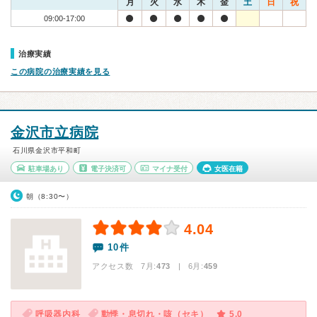
月
火
水
木
金
土
日
祝
09:00-17:00
治療実績
この病院の治療実績を見る
金沢市立病院
石川県金沢市平和町
駐車場あり
電子決済可
マイナ受付
女医在籍
朝（8:30〜）
4.04
10件
アクセス数 7月:
473
| 6月:
459
呼吸器内科
動悸・息切れ・咳（セキ）
5.0