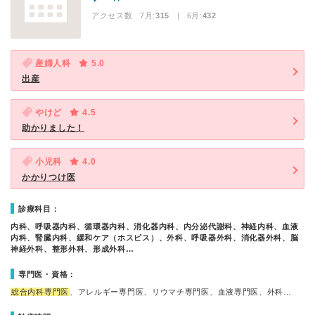
アクセス数 7月:
315
| 6月:
432
産婦人科
5.0
出産
やけど
4.5
助かりました！
小児科
4.0
かかりつけ医
診療科目：
内科、呼吸器内科、循環器内科、消化器内科、内分泌代謝科、神経内科、血液
内科、腎臓内科、緩和ケア（ホスピス）、外科、呼吸器外科、消化器外科、脳
神経外科、整形外科、形成外科…
専門医・資格：
総合内科専門医
、アレルギー専門医、リウマチ専門医、血液専門医、外科…