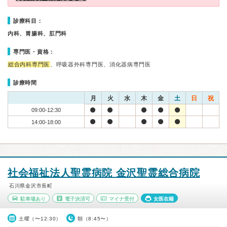
診療科目：
内科、胃腸科、肛門科
専門医・資格：
総合内科専門医
、呼吸器外科専門医、消化器病専門医
診療時間
月
火
水
木
金
土
日
祝
09:00-12:30
14:00-18:00
社会福祉法人聖霊病院 金沢聖霊総合病院
石川県金沢市長町
駐車場あり
電子決済可
マイナ受付
女医在籍
土曜（〜12:30）
朝（8:45〜）