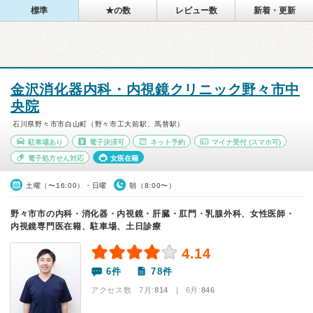
標準
★の数
レビュー数
新着・更新
金沢消化器内科・内視鏡クリニック野々市中
央院
石川県野々市市白山町（野々市工大前駅、馬替駅）
駐車場あり
電子決済可
ネット予約
マイナ受付
(スマホ可)
電子処方せん対応
女医在籍
土曜（〜16:00）・日曜
朝（8:00〜）
野々市市の内科・消化器・内視鏡・肝臓・肛門・乳腺外科、女性医師・
内視鏡専門医在籍、駐車場、土日診療
4.14
6件
78件
アクセス数 7月:
814
| 6月:
846