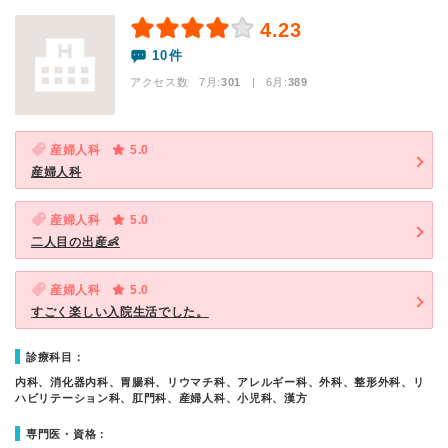
4.23
10件
アクセス数 7月:
301
| 6月:
389
産婦人科
5.0
産婦人科
産婦人科
5.0
二人目の出産👶
産婦人科
5.0
すごく楽しい入院生活でした。
診療科目：
内科、消化器内科、胃腸科、リウマチ科、アレルギー科、外科、整形外科、リ
ハビリテーション科、肛門科、産婦人科、小児科、漢方
専門医・資格：