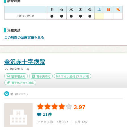
診療時間
月
火
水
木
金
土
日
祝
08:30-12:00
治療実績
この病院の治療実績を見る
金沢赤十字病院
石川県金沢市三馬
駐車場あり
電子決済可
マイナ受付
(スマホ可)
電子処方せん対応
朝（8:30〜）
3.97
11件
アクセス数 7月:
367
| 6月:
425