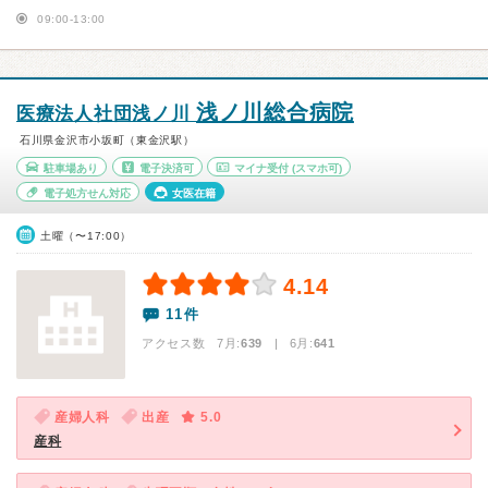
09:00-13:00
浅ノ川総合病院
医療法人社団浅ノ川
石川県金沢市小坂町（東金沢駅）
駐車場あり
電子決済可
マイナ受付
(スマホ可)
電子処方せん対応
女医在籍
土曜（〜17:00）
4.14
11件
アクセス数 7月:
639
| 6月:
641
産婦人科
出産
5.0
産科