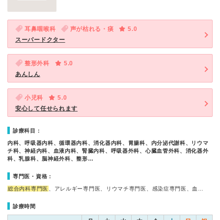
耳鼻咽喉科
声が枯れる・痰
5.0
スーパードクター
整形外科
5.0
あんしん
小児科
5.0
安心して任せられます
診療科目：
内科、呼吸器内科、循環器内科、消化器内科、胃腸科、内分泌代謝科、リウマ
チ科、神経内科、血液内科、腎臓内科、呼吸器外科、心臓血管外科、消化器外
科、乳腺科、脳神経外科、整形…
専門医・資格：
総合内科専門医
、アレルギー専門医、リウマチ専門医、感染症専門医、血…
診療時間