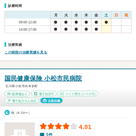
診療時間
月
火
水
木
金
土
日
祝
09:00-12:00
14:00-17:00
治療実績
この病院の治療実績を見る
国民健康保険 小松市民病院
石川県小松市向本折町
駐車場あり
電子決済可
マイナ受付
(スマホ可)
電子処方せん対応
女医在籍
朝（8:30〜）
4.01
5件