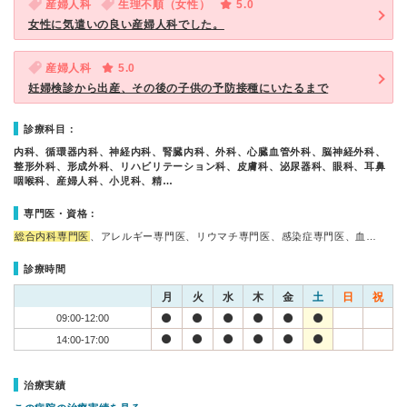
産婦人科
生理不順（女性）
5.0
女性に気遣いの良い産婦人科でした。
産婦人科
5.0
妊婦検診から出産、その後の子供の予防接種にいたるまで
診療科目：
内科、循環器内科、神経内科、腎臓内科、外科、心臓血管外科、脳神経外科、
整形外科、形成外科、リハビリテーション科、皮膚科、泌尿器科、眼科、耳鼻
咽喉科、産婦人科、小児科、精…
専門医・資格：
総合内科専門医
、アレルギー専門医、リウマチ専門医、感染症専門医、血…
診療時間
月
火
水
木
金
土
日
祝
09:00-12:00
14:00-17:00
治療実績