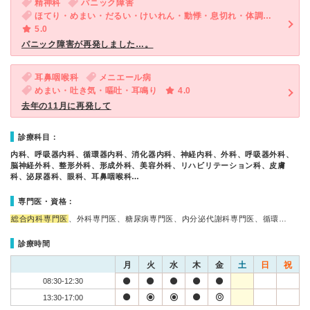
精神科
パニック障害
ほてり・めまい・だるい・けいれん・動悸・息切れ・体調不良・寝つきが悪い・不眠・気が滅入る・不安
5.0
パニック障害が再発しました…。
耳鼻咽喉科
メニエール病
めまい・吐き気・嘔吐・耳鳴り
4.0
去年の11月に再発して
診療科目：
内科、呼吸器内科、循環器内科、消化器内科、神経内科、外科、呼吸器外科、
脳神経外科、整形外科、形成外科、美容外科、リハビリテーション科、皮膚
科、泌尿器科、眼科、耳鼻咽喉科…
専門医・資格：
総合内科専門医
、外科専門医、糖尿病専門医、内分泌代謝科専門医、循環…
診療時間
月
火
水
木
金
土
日
祝
08:30-12:30
13:30-17:00