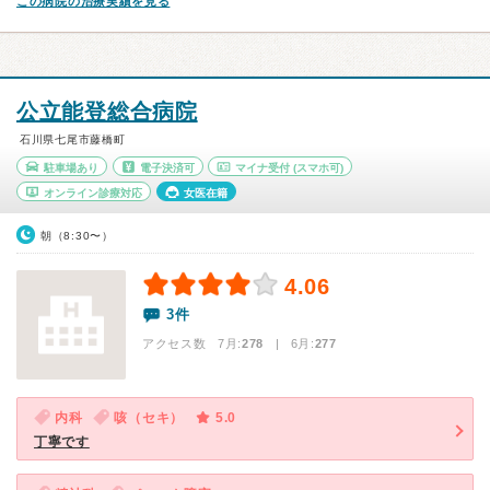
この病院の治療実績を見る
公立能登総合病院
石川県七尾市藤橋町
駐車場あり
電子決済可
マイナ受付
(スマホ可)
オンライン診療対応
女医在籍
朝（8:30〜）
4.06
3件
アクセス数 7月:
278
| 6月:
277
内科
咳（セキ）
5.0
丁寧です