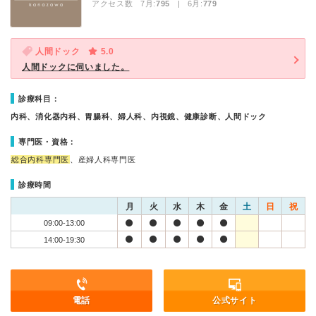
アクセス数 7月:
795
| 6月:
779
人間ドック
5.0
人間ドックに伺いました。
診療科目：
内科、消化器内科、胃腸科、婦人科、内視鏡、健康診断、人間ドック
専門医・資格：
総合内科専門医
、産婦人科専門医
診療時間
月
火
水
木
金
土
日
祝
09:00-13:00
14:00-19:30
電話
公式サイト