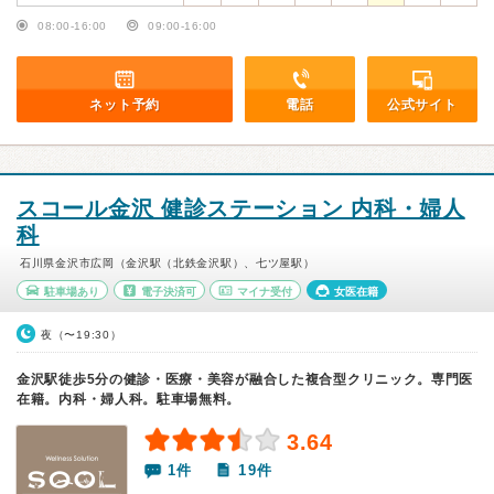
08:00-16:00
09:00-16:00
ネット予約
電話
公式サイト
スコール金沢 健診ステーション 内科・婦人
科
石川県金沢市広岡（金沢駅（北鉄金沢駅）、七ツ屋駅）
駐車場あり
電子決済可
マイナ受付
女医在籍
夜（〜19:30）
金沢駅徒歩5分の健診・医療・美容が融合した複合型クリニック。専門医
在籍。内科・婦人科。駐車場無料。
3.64
1件
19件