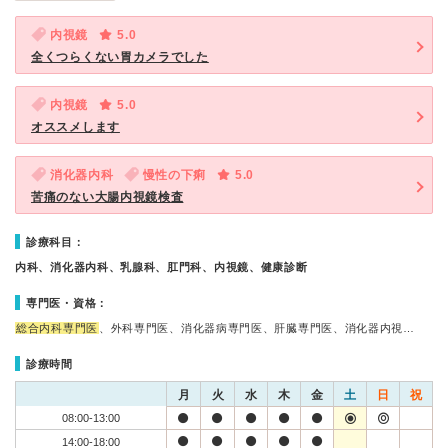
内視鏡
5.0
全くつらくない胃カメラでした
内視鏡
5.0
オススメします
消化器内科
慢性の下痢
5.0
苦痛のない大腸内視鏡検査
診療科目：
内科、消化器内科、乳腺科、肛門科、内視鏡、健康診断
専門医・資格：
総合内科専門医
、外科専門医、消化器病専門医、肝臓専門医、消化器内視…
診療時間
月
火
水
木
金
土
日
祝
08:00-13:00
14:00-18:00