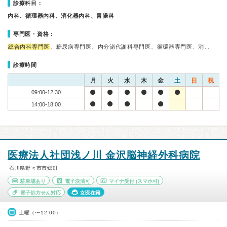
診療科目：
内科、循環器内科、消化器内科、胃腸科
専門医・資格：
総合内科専門医
、糖尿病専門医、内分泌代謝科専門医、循環器専門医、消…
診療時間
月
火
水
木
金
土
日
祝
09:00-12:30
14:00-18:00
医療法人社団浅ノ川 金沢脳神経外科病院
石川県野々市市郷町
駐車場あり
電子決済可
マイナ受付
(スマホ可)
電子処方せん対応
女医在籍
土曜（〜12:00）