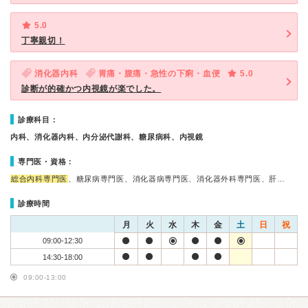
5.0
丁寧親切！
消化器内科
胃痛・腹痛・急性の下痢・血便
5.0
診断が的確かつ内視鏡が楽でした。
診療科目：
内科、消化器内科、内分泌代謝科、糖尿病科、内視鏡
専門医・資格：
総合内科専門医
、糖尿病専門医、消化器病専門医、消化器外科専門医、肝…
診療時間
月
火
水
木
金
土
日
祝
09:00-12:30
14:30-18:00
09:00-13:00