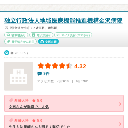
独立行政法人地域医療機能推進機構金沢病院
石川県金沢市沖町（上諸江駅、磯部駅）
駐車場あり
電子決済可
マイナ受付
(スマホ可)
電子処方せん対応
女医在籍
朝（8:30〜）
4.32
9件
アクセス数 7月:
610
| 6月:
702
産婦人科
5.0
女医さんが親切で、人気
産婦人科
5.0
先生も助産師さんも明るく親切でした