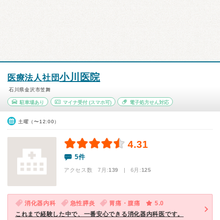
小川医院
医療法人社団
石川県金沢市笠舞
駐車場あり
マイナ受付
(スマホ可)
電子処方せん対応
土曜（〜12:00）
4.31
5件
アクセス数 7月:
139
| 6月:
125
消化器内科
急性膵炎
胃痛・腹痛
5.0
これまで経験した中で、一番安心できる消化器内科医です。