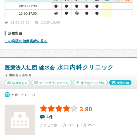
08:30-11:30
13:30-17:00
13:00-17:00
13:30-15:00
治療実績
この病院の治療実績を見る
水口内科クリニック
医療法人社団 健水会
石川県金沢市鞍月
駐車場あり
マイナ受付
(スマホ可)
電子処方せん対応
女医在籍
土曜（〜13:00）
3.90
4件
アクセス数 7月:
323
| 6月:
257