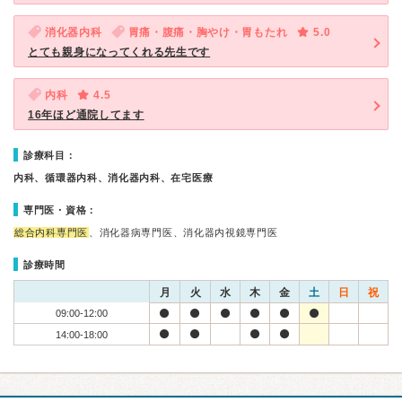
消化器内科
胃痛・腹痛・胸やけ・胃もたれ
5.0
とても親身になってくれる先生です
内科
4.5
16年ほど通院してます
診療科目：
内科、循環器内科、消化器内科、在宅医療
専門医・資格：
総合内科専門医
、消化器病専門医、消化器内視鏡専門医
診療時間
月
火
水
木
金
土
日
祝
09:00-12:00
14:00-18:00