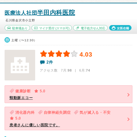
半田内科医院
医療法人社団
石川県金沢市小立野
駐車場あり
マイナ受付
(スマホ可)
電子処方せん対応
女医在籍
土曜（〜12:30）
4.03
2件
アクセス数 7月:
98
| 6月:
74
健康診断
5.0
頸動脈エコー
消化器内科
自律神経失調症
気が滅入る・不安
5.0
患者さんに優しい医院です。