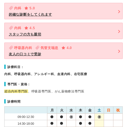
内科
5.0
的確な診断をしてくれます
内科
4.5
スタッフの方も親切
呼吸器内科
気管支喘息
4.0
友人の口コミで受診
診療科目：
内科、呼吸器内科、アレルギー科、血液内科、在宅医療
専門医・資格：
総合内科専門医
、呼吸器専門医、がん薬物療法専門医
診療時間
月
火
水
木
金
土
日
祝
09:00-12:30
14:30-18:00