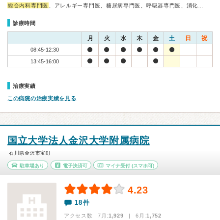
総合内科専門医
、アレルギー専門医、糖尿病専門医、呼吸器専門医、消化…
診療時間
月
火
水
木
金
土
日
祝
08:45-12:30
13:45-16:00
治療実績
この病院の治療実績を見る
国立大学法人金沢大学附属病院
石川県金沢市宝町
駐車場あり
電子決済可
マイナ受付
(スマホ可)
4.23
18件
アクセス数 7月:
1,929
| 6月:
1,752