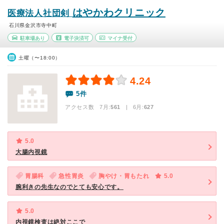
はやかわクリニック
医療法人社団剣
石川県金沢市寺中町
駐車場あり
電子決済可
マイナ受付
土曜（〜18:00）
4.24
5件
アクセス数 7月:
561
| 6月:
627
5.0
大腸内視鏡
胃腸科
急性胃炎
胸やけ・胃もたれ
5.0
腕利きの先生なのでとても安心です。
5.0
内視鏡検査は絶対ここで