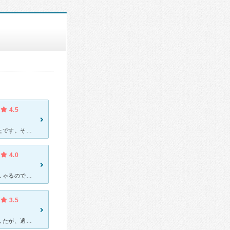
4.5
秋葉区から通うのは大変でした不安定な中遠くまでの運転は危なかったです。それでも、こちらにいく意味があったかと思います 辛い事を思い出し病院に行くのはかなりきつかったですが、とても優しい先生でかなり楽
4.0
前に投稿してらっしゃるお二人が通院中のことについて書いていらっしゃるので、初診について書いてみようと思います。 わたしの場合は3月半ばごろに電話で予約をして、1ヶ月弱待ってからの初診という形でし
3.5
産後、不安定になって行きました。マタニティブルーかと思っていましたが、適応障害と言われました。 初回、バームテスト(樹を描く心理テスト)がありました。女性の臨床心理士が、穏やかに実施してくれ