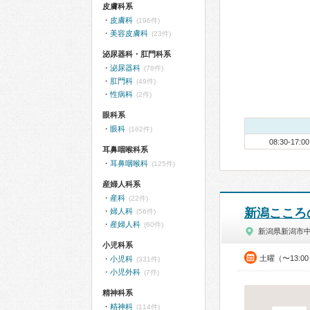
皮膚科系
皮膚科
(196件)
美容皮膚科
(23件)
泌尿器科・肛門科系
泌尿器科
(78件)
肛門科
(49件)
性病科
(2件)
眼科系
眼科
(162件)
08:30-17:00
耳鼻咽喉科系
耳鼻咽喉科
(125件)
産婦人科系
産科
(22件)
新潟こころ
婦人科
(56件)
産婦人科
(60件)
新潟県新潟市
小児科系
土曜（〜13:0
小児科
(331件)
小児外科
(7件)
精神科系
精神科
(114件)