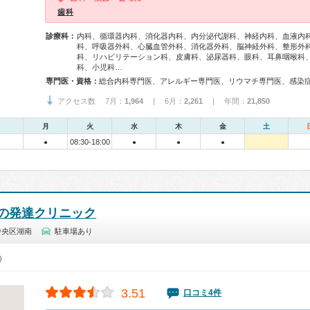
歯科
診療科：
内科、循環器内科、消化器内科、内分泌代謝科、神経内科、血液内
科、呼吸器外科、心臓血管外科、消化器外科、脳神経外科、整形外
科、リハビリテーション科、皮膚科、泌尿器科、眼科、耳鼻咽喉科
科、小児科…
専門医・資格：
アクセス数 7月：
1,964
| 6月：
2,261
| 年間：
21,850
月
火
水
木
金
土
08:30-18:00
●
●
●
●
の発達クリニック
中央区湖南
駐車場あり
0）
3.51
口コミ4件