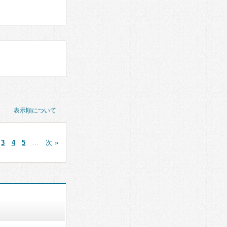
表示順について
3
4
5
…
次 »