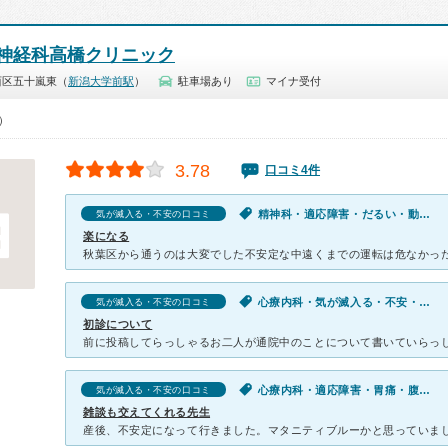
神経科高橋クリニック
西区五十嵐東（
新潟大学前駅
）
駐車場あり
マイナ受付
0）
3.78
口コミ4件
精神科・適応障害・だるい・動悸・息切れ・寝つきが悪い・不眠・気が滅入る・不安
気が滅入る・不安の口コミ
楽になる
心療内科・気が滅入る・不安・ストレス
気が滅入る・不安の口コミ
初診について
心療内科・適応障害・胃痛・腹痛・だるい・冷え・動悸・息切れ・吐き気・嘔吐・体調不良・慢性の下痢・気が滅入る・不安
気が滅入る・不安の口コミ
雑談も交えてくれる先生