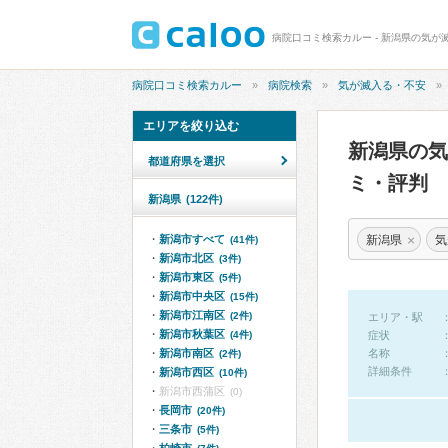
病院口コミ検索カルー - 新潟県の気が
病院口コミ検索カルー
病院検索
気が滅入る・不安
エリアを絞り込む
新潟県の
都道府県を選択
ミ・評判
新潟県
(122件)
×
新潟県
気
新潟市すべて
(41件)
新潟市北区
(3件)
新潟市東区
(5件)
新潟市中央区
(15件)
新潟市江南区
(2件)
エリア・駅
新潟市秋葉区
(4件)
症状
新潟市南区
名称
(2件)
詳細条件
新潟市西区
(10件)
新潟市西蒲区
(0)
長岡市
(20件)
三条市
(5件)