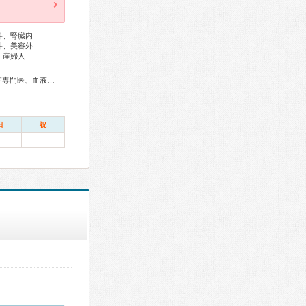
科、腎臓内
科、美容外
、産婦人
総合内科専門医、アレルギー専門医、リウマチ専門医、感染症専門医、血液専門医、外科専門医、糖尿病専門医、内分泌代謝科専門医、甲状腺専門医、呼吸器専門医、呼吸器外科専門医、気管支鏡専門医、循環器専門医、心臓血管外科専門医、高血圧専門医、不整脈専門医、消化器病専門医、消化器外科専門医、肝臓専門医、大腸肛門病専門医、消化器内視鏡専門医、泌尿器科専門医、腎臓専門医、透析専門医、脳血管内治療専門医、神経内科専門医、脳神経外科専門医、てんかん専門医、整形外科専門医、手外科専門医、リハビリテーション科専門医、脊椎脊髄外科専門医、形成外科専門医、熱傷専門医、皮膚科専門医、眼科専門医、耳鼻咽喉科専門医、めまい相談医、産婦人科専門医、婦人科腫瘍専門医、生殖医療専門医、乳腺専門医、産科婦人科腹腔鏡技術認定医、周産期(新生児)専門医、小児科専門医、小児外科専門医、小児神経専門医、小児血液・がん専門医、老年病専門医、認知症専門医、一般病院連携精神医学専門医、精神科専門医、心療内科専門医、麻酔科専門医、ペインクリニック専門医、細胞診専門医、超音波専門医、病理専門医、口腔外科専門医、歯科麻酔専門医、歯周病専門医、小児歯科専門医、歯科放射線専門医、口腔インプラント専門医、核医学専門医、放射線科専門医、臨床遺伝専門医、救急科専門医、漢方専門医、がん薬物療法専門医、がん治療認定医、日本睡眠学会専門医
日
祝