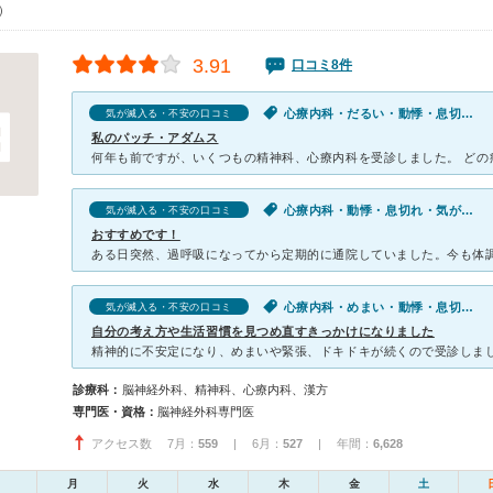
0）
3.91
口コミ8件
心療内科・だるい・動悸・息切れ・寝つきが悪い・不眠・気が滅入る・不安
気が滅入る・不安の口コミ
私のパッチ・アダムス
心療内科・動悸・息切れ・気が滅入る・不安
気が滅入る・不安の口コミ
おすすめです！
心療内科・めまい・動悸・息切れ・気が滅入る・不安
気が滅入る・不安の口コミ
自分の考え方や生活習慣を見つめ直すきっかけになりました
診療科：
脳神経外科、精神科、心療内科、漢方
専門医・資格：
脳神経外科専門医
アクセス数 7月：
559
| 6月：
527
| 年間：
6,628
月
火
水
木
金
土