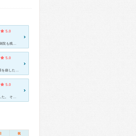
5.0
何年も前ですが、いくつもの精神科、心療内科を受診しました。 どの病院も残念な事にソリが合わず苦しみました。 そんな時周りの友人や親類らのすすめでこちらの病院を受診しました。 精神疾患者を人として
5.0
ある日突然、過呼吸になってから定期的に通院していました。今も体調を崩した時に通院しています。 こちらの先生はとても良い先生です。 話をしっかりと聞いてくれて、きちんと向き合ってくれます。自分がこの
5.0
精神的に不安定になり、めまいや緊張、ドキドキが続くので受診しました。 その頃ちょうど仕事やプライベートで悩む事があり、自分でも気付かないうちにストレスが蓄積され、それが体の症状に表れたようです。
日
祝