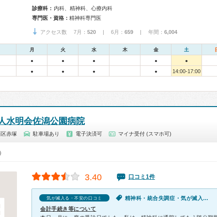
診療科：
内科、精神科、心療内科
専門医・資格：
精神科専門医
アクセス数 7月：
520
| 6月：
659
| 年間：
6,004
月
火
水
木
金
土
●
●
●
●
●
14:00-17:00
●
●
●
●
人水明会佐潟公園病院
西区赤塚
駐車場あり
電子決済可
マイナ受付 (スマホ可)
0）
3.40
口コミ1件
精神科・統合失調症・気が滅入る・不安・幻想・妄想
気が滅入る・不安の口コミ
会計手続き等について