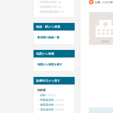
刈羽郡刈羽村
(0)
土曜（〜17:3
岩船郡関川村
(0)
岩船郡粟島浦村
(0)
路線・駅から検索
新潟県の路線一覧
診療所
地図から検索
地図から病院を探す
診療科目から探す
内科系
内科
(902件)
呼吸器内科
(108件)
循環器内科
(154件)
消化器内科
(239件)