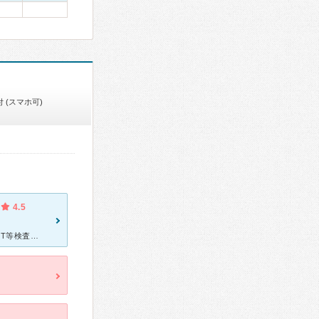
 (スマホ可)
4.5
[症状・来院理由] 平成１２年、自宅で突然倒れ救急で近所の病院へ。CT等検査し念のため入院になった。「疲労」が原因と 言われ一週間ほどで退院。その後、「イライラ感」「不安」の症状でて精神薬処方され