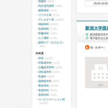
胃腸科
(68件)
09:00-18:00
内分泌代謝科
(18件)
糖尿病科
(23件)
リウマチ科
(67件)
アレルギー科
(168件)
神経内科
(106件)
新潟大学医
血液内科
(11件)
腎臓内科
(19件)
新潟県新潟市
人工透析
(11件)
電子処方せん
緩和ケア（ホスピス）
(9件)
朝（8:30〜）
外科系
外科
(183件)
呼吸器外科
(17件)
心臓血管外科
(25件)
消化器外科
(21件)
乳腺科
(15件)
脳神経外科
(78件)
病院
整形外科
(237件)
形成外科
(35件)
美容外科
(16件)
リハビリテーション科
(216件)