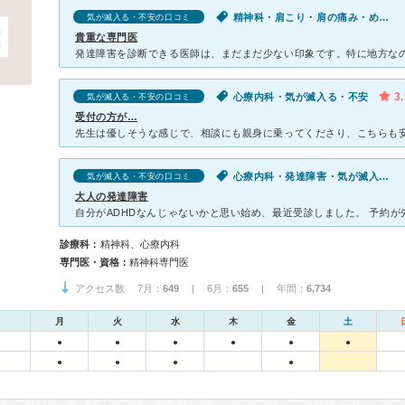
精神科・肩こり・肩の痛み・めまい・だるい・動悸・息切れ・体調不良・気が滅入る・不安
気が滅入る・不安の口コミ
貴重な専門医
3
心療内科・気が滅入る・不安
気が滅入る・不安の口コミ
受付の方が…
心療内科・発達障害・気が滅入る・不安・物忘れがひどい・ストレス
気が滅入る・不安の口コミ
大人の発達障害
診療科：
精神科、心療内科
専門医・資格：
精神科専門医
アクセス数 7月：
649
| 6月：
655
| 年間：
6,734
月
火
水
木
金
土
●
●
●
●
●
●
●
●
●
●