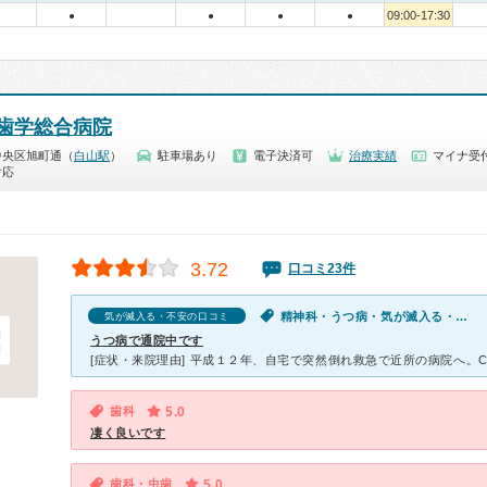
09:00-17:30
●
●
●
●
歯学総合病院
中央区旭町通（
白山駅
）
駐車場あり
電子決済可
治療実績
マイナ受付
対応
3.72
口コミ23件
精神科・うつ病・気が滅入る・不安
気が滅入る・不安の口コミ
うつ病で通院中です
歯科
5.0
凄く良いです
歯科・虫歯
5.0