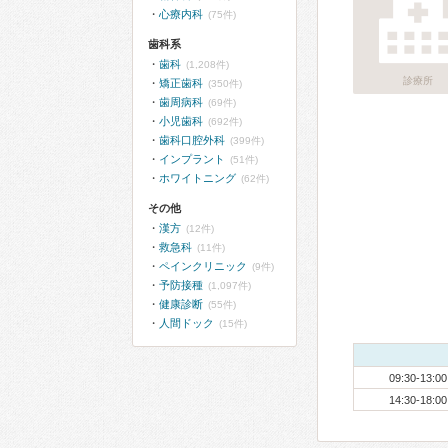
心療内科
(75件)
歯科系
歯科
(1,208件)
診療所
矯正歯科
(350件)
歯周病科
(69件)
小児歯科
(692件)
歯科口腔外科
(399件)
インプラント
(51件)
ホワイトニング
(62件)
その他
漢方
(12件)
救急科
(11件)
ペインクリニック
(9件)
予防接種
(1,097件)
健康診断
(55件)
人間ドック
(15件)
09:30-13:00
14:30-18:00