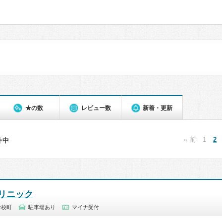
★の数
レビュー数
新着・更新
« 前
1
2
2件中
リニック
学校町
駐車場あり
マイナ受付