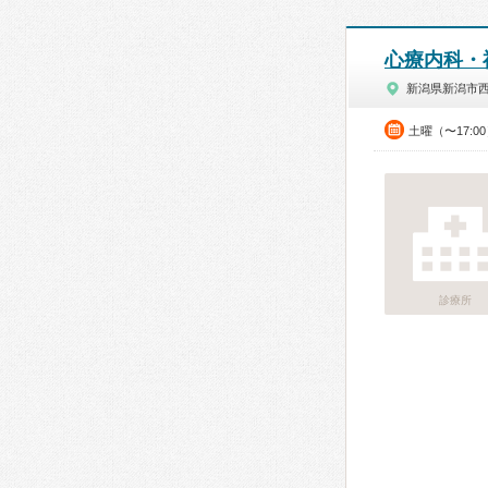
心療内科・
新潟県新潟市
土曜（〜17:0
診療所