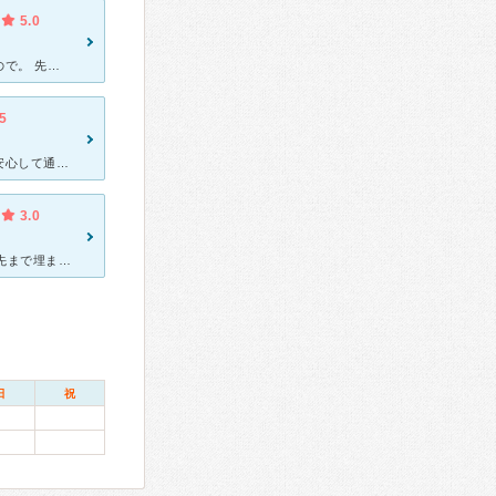
5.0
発達障害を診断できる医師は、まだまだ少ない印象です。特に地方なので。 先生はニコニコしていて、好感が持てます。発達障害について、わかりやすく説明してくれます。 こちらのクリニックは、主に
.5
先生は優しそうな感じで、相談にも親身に乗ってくださり、こちらも安心して通えています。 院内はとても綺麗で清潔感があります。 子供がたくさんいて、混んでいる時もありますが、予約制なので待ち時間は5~
3.0
自分がADHDなんじゃないかと思い始め、最近受診しました。 予約が先まで埋まっているらしく、なかなか取りづらかったです。 事前に問診票（出生時〜今までの出来事などをまとめて全6枚）を記入、
日
祝