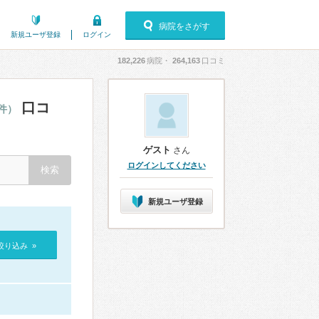
病院をさがす
新規ユーザ登録
ログイン
182,226
病院・
264,163
口コミ
口コ
2件）
ゲスト
さん
ログインしてください
新規ユーザ登録
絞り込み »