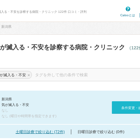
滅入る・不安を診察する病院・クリニック 122件 口コミ・評判
Calooとは
新潟県
気が滅入る・不安を診察する病院・クリニック
（12
×
が滅入る・不安
新潟県
気が滅入る・不安
条件変更・
なし
なし (曜日や時間帯を指定できます)
土曜日診療で絞り込む (72件)
日曜日診療で絞り込む (0件)