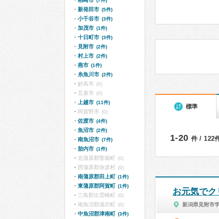
柏崎市
(7件)
新発田市
(5件)
小千谷市
(3件)
加茂市
(1件)
十日町市
(3件)
見附市
(2件)
村上市
(2件)
燕市
(1件)
糸魚川市
(2件)
妙高市
(0)
五泉市
(0)
上越市
(11件)
標準
阿賀野市
(0)
佐渡市
(4件)
魚沼市
(2件)
1-20
件 / 12
南魚沼市
(7件)
胎内市
(1件)
北蒲原郡聖籠町
(0)
西蒲原郡弥彦村
(0)
南蒲原郡田上町
(1件)
東蒲原郡阿賀町
(1件)
お元気でク
三島郡出雲崎町
(0)
南魚沼郡湯沢町
新潟県見附市
(0)
中魚沼郡津南町
(3件)